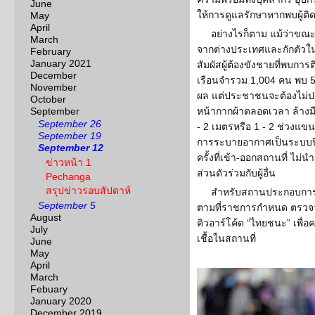
June
ให้การดูแลรักษาหากพบผู้ติดเ
May
April
อย่างไรก็ตาม แม้ว่าขณะนี้
March
จากต่างประเทศและกักตัวใน
February
January 2021
สัมผัสผู้ต้องขังชายที่พบกา
December
เรือนจำรวม 1,004 คน พบ 57
November
ผล แต่ประชาชนจะต้องไม่
October
September
หน้ากากผ้าตลอดเวลา ล้างมื
September 26
- 2 เมตรหรือ 1 - 2 ช่วงแขน
September 19
การระบายอากาศเป็นระบบปิด
September 12
ครั้งที่เข้า-ออกสถานที่ ไม่
ข่าวหน้า 1
ส่วนตัวร่วมกับผู้อื่น
Pechanga
สรุปข่าวรอบสัปดาห์
สำหรับสถานประกอบการข
September 5
ตามที่ราชการกำหนด ตรวจวั
August
คิวอาร์โค้ด “ไทยชนะ” เพื
July
เชื้อในสถานที่
June
May
April
March
Febuary
January 2020
December 2019