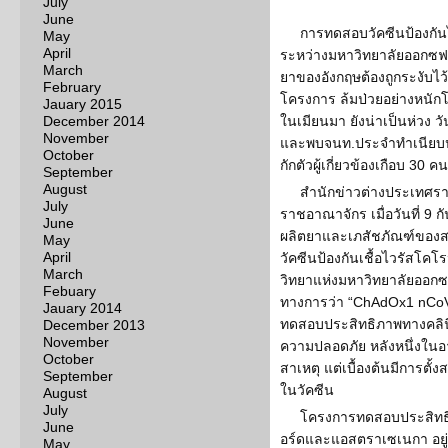
July
June
การทดสอบวัคซีนป้องกันไ
May
April
ระหว่างมหาวิทยาลัยออกซฟอร
March
ยาของอังกฤษต้องถูกระงับไว้ก
February
โครงการ ล้มป่วยอย่างหนัก
Jauary 2015
December 2014
ในเมียนมา ยังน่าเป็นห่วง วัน
November
และพบจนท.ประจำทำเนียบปร
October
กักตัวผู้เกี่ยวข้องเกือบ 30 คน
September
August
สำนักข่าวต่างประเทศ
July
ราชอาณาจักร เมื่อวันที่ 9 
June
ผลิตยาและเภสัชภัณฑ์ของส
May
April
วัคซีนป้องกันเชื้อไวรัสโคโ
March
วิทยาแห่งมหาวิทยาลัยออกซฟอร
Febuary
ทางการว่า “ChAdOx1 nCoV-
Jauary 2014
ทดสอบประสิทธิภาพทางคลินิ
December 2013
November
ความปลอดภัย หลังหนึ่งในอ
October
สาเหตุ แต่เบื้องต้นมีการตั
September
ในวัคซีน
August
July
โครงการทดสอบประสิทธ
June
อร์ดและแอสตราเซเนกา อยู่
May