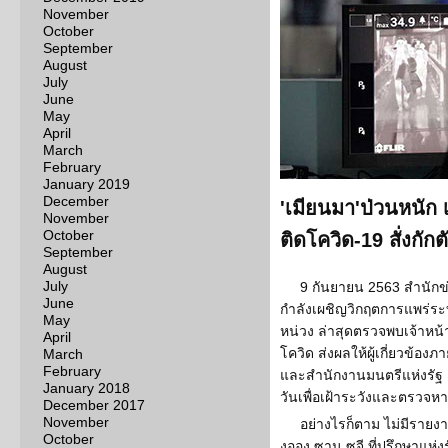
November
October
September
August
July
June
May
April
March
February
January 2019
December
'เมียนมา'ป่วนหนัก 
November
October
ติดโควิด-19 สั่งกัก
September
August
July
9 กันยายน 2563 สำนักข
June
กำลังเผชิญวิกฤตการแพร่ระบ
May
หน่วง ล่าสุดตรวจพบเจ้าหน้า
April
โควิด ส่งผลให้ผู้เกี่ยวข้
March
February
และสำนักงานมนตรีแห่งรัฐ เ
January 2018
วันเพื่อเฝ้าระวังและตรวจหาเ
December 2017
November
อย่างไรก็ตาม ไม่มีรายง
October
งออง ซาน ซูจี ที่ปรึกษาแห