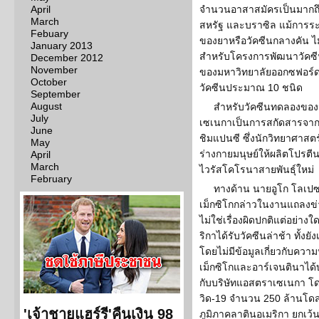
April
จำนวนอาสาสมัครเป็นมากถึ
March
สหรัฐ และบราซิล แม้การร
Febuary
ของยาหรือวัคซีนกลางคัน ไม่ใ
January 2013
สำหรับโครงการพัฒนาวัคซีน
December 2012
November
ของมหาวิทยาลัยออกซฟอร์
October
วัคซีนประมาณ 10 ชนิด
September
August
สำหรับวัคซีนทดลองขอ
July
เซเนกาเป็นการสกัดสารจาก
June
ชิมแปนซี ซึ่งนักวิทยาศาสตร
May
ร่างกายมนุษย์ให้ผลิตโปรตีน
April
March
ไวรัสโคโรนาสายพันธุ์ใหม่
February
ทางด้าน นายอูโก โลเป
เม็กซิโกกล่าวในงานแถลงข
ไม่ใช่เรื่องผิดปกติแต่อย่า
ริกาได้รับวัคซีนล่าช้า ทั้งย
โดยไม่มีข้อมูลเกี่ยวกับควา
เม็กซิโกและอาร์เจนตินาได
กับบริษัทแอสตราเซเนกา โ
วิด-19 จำนวน 250 ล้านโดสเ
'เจ้าชายแฮร์รี'คืนเงิน 98
ภูมิภาคลาตินอเมริกา ยกเว้น