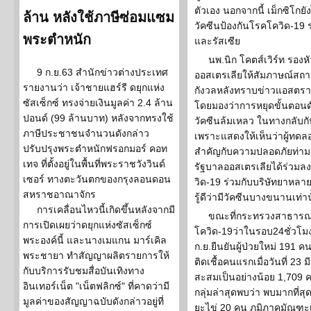
ตัวเอง นอกจากนี้ เม็กซิโ
ล้าน หลังใช้ภาษีซ่อมแซม
วัคซีนป้องกันโรคโควิด-19 ร
พระตำหนัก
และรัสเซีย
นพ.นิก โคตส์เวิร์ท รองห
9 ก.ย.63 สำนักข่าวต่างประเทศ
ออสเตรเลียให้สัมภาษณ์สถานี
รายงานว่า เจ้าชายแฮร์รี ดยุกแห่ง
กังวลหลังทราบข่าวแอสตร
ซัสเซ็กซ์ ทรงจ่ายเงินมูลค่า 2.4 ล้าน
โดยมองว่าการหยุดขั้นตอน
ปอนด์ (99 ล้านบาท) หลังจากทรงใช้
วัคซีนล้มเหลว ในทางกลับกัน
ภาษีประชาชนจำนวนดังกล่าว
เพราะแสดงให้เห็นว่าผู้ทด
ปรับปรุงพระตำหนักฟรอกมอร์ คอท
สำคัญกับความปลอดภัยท่าม
เทจ ที่ตั้งอยู่ในพื้นที่พระราชวังวินด์
รัฐบาลออสเตรเลียได้ร่วม
เซอร์ ทางตะวันตกของกรุงลอนดอน
วิด-19 ร่วมกับบริษัทยาหลาย
สหราชอาณาจักร
รู้ดีว่ามีวัคซีนบางขนานเท่
การเคลื่อนไหวนี้เกิดขึ้นหลังจากมี
ขณะที่กระทรวงสาธารณ
การเปิดเผยว่าดยุกแห่งซัสเซ็กซ์
โควิด-19ว่าในรอบ24ชั่วโมง
พระองค์นี้ และนางเมแกน มาร์เคิล
ก.ย.ยืนยันผู้ป่วยใหม่ 191 คน
พระชายา ทำสัญญาผลิตรายการให้
ติดเชื้อคนแรกเมื่อวันที่ 23 
กับบริการรับชมสื่อบันเทิงทาง
สะสมเป็นอย่างน้อย 1,709
อินเทอร์เน็ต "เน็ตฟลิกซ์" ที่คาดว่ามี
กลุ่มล่าสุดพบว่า พบมากที่สุ
มูลค่าของสัญญาฉบับดังกล่าวอยู่ที่
ยะไข่ 20 คน ภูมิภาคมัณฑะเ