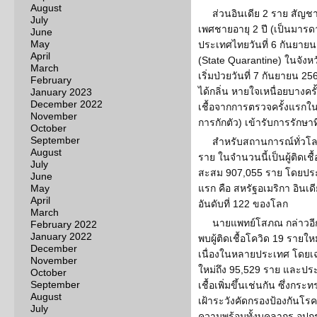
August
ส่วนอินเดีย 2 ราย สัญชา
July
เพศชายอายุ 2 ปี (เป็นมารดา
June
May
ประเทศไทยวันที่ 6 กันยายน 
April
(State Quarantine) ในจังหว
March
เริ่มป่วยวันที่ 7 กันยายน 2
February
ได้กลิ่น หายใจเหนื่อยบางครั
January 2023
December 2022
เชื้อจากการตรวจครั้งแรกในว
November
การกักตัว) เข้ารับการรักษา
October
September
สำหรับสถานการณ์ทั่วโลกว
August
ราย ในจำนวนนี้เป็นผู้ติดเชื้
July
สะสม 907,055 ราย โดยประเทศ
June
May
แรก คือ สหรัฐอเมริกา อินเ
April
อันดับที่ 122 ของโลก
March
นายแพทย์โสภณ กล่าวอีก
February 2022
January 2022
พบผู้ติดเชื้อโควิด 19 รายใหม
December
เนื่องในหลายประเทศ โดยเฉ
November
ใหม่ถึง 95,529 ราย และประเ
October
September
เชื้อเพิ่มขึ้นเช่นกัน ซึ่ง
August
เฝ้าระวังคัดกรองป้องกั
July
ความพร้อมทั้งบุคลากร อุป