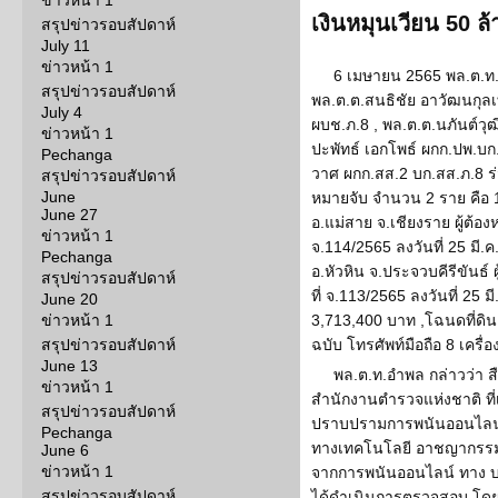
ข่าวหน้า 1
เงินหมุนเวียน 50 ล
สรุปข่าวรอบสัปดาห์
July 11
ข่าวหน้า 1
6 เมษายน 2565 พล.ต.ท.
สรุปข่าวรอบสัปดาห์
พล.ต.ต.สนธิชัย อาวัฒนกุล
July 4
ผบช.ภ.8 , พล.ต.ต.นภันต์วุฒ
ข่าวหน้า 1
ปะพัทธ์ เอกโพธ์ ผกก.ปพ.บก.
Pechanga
วาศ ผกก.สส.2 บก.สส.ภ.8 ร
สรุปข่าวรอบสัปดาห์
June
หมายจับ จำนวน 2 ราย คือ 1.น
June 27
อ.แม่สาย จ.เชียงราย ผู้ต้อง
ข่าวหน้า 1
จ.114/2565 ลงวันที่ 25 มี.ค
Pechanga
อ.หัวหิน จ.ประจวบคีรีขันธ์
สรุปข่าวรอบสัปดาห์
ที่ จ.113/2565 ลงวันที่ 25
June 20
ข่าวหน้า 1
3,713,400 บาท ,โฉนดที่ดิน 
สรุปข่าวรอบสัปดาห์
ฉบับ โทรศัพท์มือถือ 8 เครื่
June 13
พล.ต.ท.อำพล กล่าวว่า 
ข่าวหน้า 1
สำนักงานตำรวจแห่งชาติ ที่
สรุปข่าวรอบสัปดาห์
ปราบปรามการพนันออนไลน
Pechanga
ทางเทคโนโลยี อาชญากรรมท
June 6
ข่าวหน้า 1
จากการพนันออนไลน์ ทาง บช.
สรุปข่าวรอบสัปดาห์
ได้ดำเนินการตรวจสอบ โดย