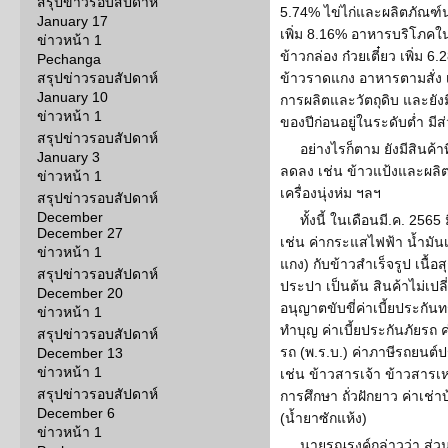
สรุปข่าวรอบสัปดาห์
5.74% ไข่ไก่และผลิตภัณฑ์
January 17
เพิ่ม 8.16% อาหารบริโภคใน
ข่าวหน้า 1
ข้าวกล่อง ก๋วยเตี๋ยว เพิ่
Pechanga
สรุปข่าวรอบสัปดาห์
ข้าวราดแกง อาหารตามสั่ง เ
January 10
การผลิตและวัตถุดิบ และยั
ข่าวหน้า 1
ของปีก่อนอยู่ในระดับต่ำ มีส่
สรุปข่าวรอบสัปดาห์
อย่างไรก็ตาม ยังมีสินค้
January 3
ลดลง เช่น ข้าวแป้งและผลิ
ข่าวหน้า 1
เครื่องนุ่งห่ม ฯลฯ
สรุปข่าวรอบสัปดาห์
December
ทั้งนี้ ในเดือนมี.ค. 2565
December 27
เช่น ค่ากระแสไฟฟ้า น้ำมัน
ข่าวหน้า 1
แกง) กับข้าวสำเร็จรูป เนื้อส
สรุปข่าวรอบสัปดาห์
ประปา เป็นต้น สินค้าไม่เป
December 20
อนุญาตขับขี่ค่าเบี้ยประกัน
ข่าวหน้า 1
ทำบุญ ค่าเบี้ยประกันภัยรถ ค
สรุปข่าวรอบสัปดาห์
รถ (พ.ร.บ.) ค่าภาษีรถยน
December 13
ข่าวหน้า 1
เช่น ข้าวสารเจ้า ข้าวสารเ
สรุปข่าวรอบสัปดาห์
การศึกษา ถั่วฝักยาว ค่าเช่
December 6
(น้ำยาซักแห้ง)
ข่าวหน้า 1
นายรณรงค์กล่าวว่า ส่ว