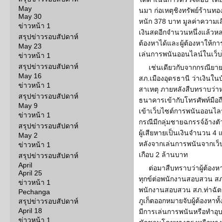
May
นมา ก่อเหตุชิงทรัพย์ร้านทอ
May 30
หนัก 378 บาท มูลค่าความเส
ข่าวหน้า 1
เงินสดอีกจำนวนหนึ่งแล้วหล
สรุปข่าวรอบสัปดาห์
ต้องหาได้และผู้ต้องหาให้
May 23
เล่นการพนันออนไลน์ในเว็บ
ข่าวหน้า 1
สรุปข่าวรอบสัปดาห์
เช่นเดียวกับจากกรณียา
May 16
สภ.เมืองอุดรธานี ว่าเงิน
ข่าวหน้า 1
สาเหตุ ภายหลังสืบทราบว่า
สรุปข่าวรอบสัปดาห์
ธนาคารเข้ากับโทรศัพท์มือถ
May 9
เข้าเว็บไซต์การพนันออนไ
ข่าวหน้า 1
กรณีมีกลุ่มชายฉกรรจ์อ้างตั
สรุปข่าวรอบสัปดาห์
ผู้เสียหายเป็นเงินจำนวน 
May 2
หลังจากเล่นการพนันจากเว็
ข่าวหน้า 1
เกือบ 2 ล้านบาท
สรุปข่าวรอบสัปดาห์
April
ต่อมาสืบทราบว่าผู้ต้องหา
April 25
ทุกข์ต่อพนักงานสอบสวน สภ.
ข่าวหน้า 1
พนักงานสอบสวน สภ.ท่าฉัตรไ
Pechanga
ภูเก็ตออกหมายจับผู้ต้องหาท
สรุปข่าวรอบสัปดาห์
April 18
มีการเล่นการพนันหรือทำอ
ข่าวหน้า 1