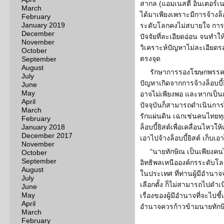
สากล (แอมเนสตี้ อินเตอร์เ
March
ได้มาเพียงเพราะมีการจ้างล็
February
January 2019
ระดับโลกคงไม่สบายใจ การ
December
ปัจจัยที่ละเอียดอ่อน จนทำใ
November
วิเคราะห์ปัญหาไม่ละเอียด
October
ตรงจุด
September
August
รักษาการรองโฆษกพรรคเพื
July
ปัญหาเกิดจากการจ้างล็อบบี้
June
May
อาจไม่เพียงพอ และหากเป็นเช่
April
ปัจจุบันก็สามารถดำเนินการไ
March
รักแผ่นดิน เฉกเช่นคนไทยทุ
February
January 2018
ล็อบบี้ยิสต์เพื่อเคลื่อนไหวใ
December 2017
เอาไปจ้างล็อบบี้ยิสต์ เก็บเอา
November
"นายทักษิณ เป็นเพียงคน
October
September
อิทธิพลเหนือองค์กรระดับโล
August
ในประเทศ ที่ท่านผู้มีอำน
July
เลือกตั้ง ก็ไม่สามารถไปดำ
June
May
เรื่องของผู้มีอำนาจที่จะไปชี
April
อำนาจควรก้าวข้ามนายทักษิ
March
February