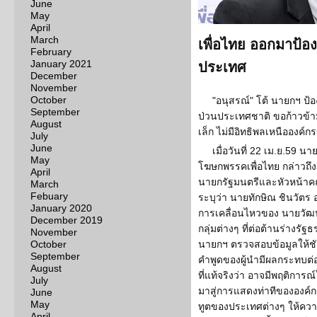
June
May
April
March
เพื่อไทย ออกมาป้อง'แ
February
January 2021
ประเทศ
December
November
October
"อนุสรณ์" โต้ นายกฯ ป้อง 
September
ป่วนประเทศชาติ ขอก้าวข้าม
August
เล็ก ไม่มีอิทธิพลเหนือองค์ก
July
June
เมื่อวันที่ 22 เม.ย.59 
May
โฆษกพรรคเพื่อไทย กล่าวถึงก
April
นายกรัฐมนตรีและหัวหน้าค
March
Febuary
ระบุว่า นายทักษิณ ชินวัตร อด
January 2020
การเคลื่อนไหวของ นายวัฒ
December 2019
กลุ่มต่างๆ ที่ต่อต้านร่าง
November
October
นายกฯ ตรวจสอบข้อมูลให้ชั
September
คำพูดของผู้นำมีผลกระทบต
August
ที่แท้จริงว่า อาจมีพฤติการ
July
มาสู่การแสดงท่าทีขององค์ก
June
May
ทูตของประเทศต่างๆ ให้คว
April