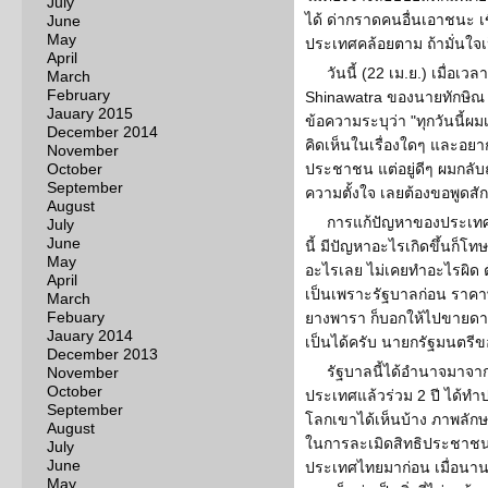
July
ได้ ด่ากราดคนอื่นเอาชนะ เข
June
May
ประเทศคล้อยตาม ถ้ามั่นใจ
April
วันนี้ (22 เม.ย.) เมื่อเว
March
February
Shinawatra ของนายทักษิณ 
Jauary 2015
ข้อความระบุว่า "ทุกวันนี้ผ
December 2014
คิดเห็นในเรื่องใดๆ และอยาก
November
October
ประชาชน แต่อยู่ดีๆ ผมกลับ
September
ความตั้งใจ เลยต้องขอพูดสักค
August
การแก้ปัญหาของประเท
July
June
นี้ มีปัญหาอะไรเกิดขึ้นก็โ
May
อะไรเลย ไม่เคยทำอะไรผิด ตั
April
เป็นเพราะรัฐบาลก่อน ราคา
March
Febuary
ยางพารา ก็บอกให้ไปขายดาว
Jauary 2014
เป็นได้ครับ นายกรัฐมนตร
December 2013
รัฐบาลนี้ได้อำนาจมาจา
November
October
ประเทศแล้วร่วม 2 ปี ได้ทำ
September
โลกเขาได้เห็นบ้าง ภาพลักษ
August
ในการละเมิดสิทธิประชาชน
July
June
ประเทศไทยมาก่อน เมื่อนา
May