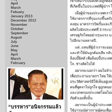
เขาเห็นว่าเป็นสิ่งที่ไม่ถูกต้
April
ที่เกิดขึ้นในประเทศที่ผู้นำฯ
March
Febuary
เมื่อผู้นำของประเทศเรา
January 2013
ใช้มาตรการที่รุนแรงขึ้นคร
December 2012
ลงทุน มาตรการปิดกั้นและกี
November
October
ผลิตไปยังประเทศที่ 3 กระบ
September
เศรษฐกิจไทยอย่างรุนแรง แล
August
ไปอีกนานหลายปี..
July
June
แต่..แทนที่ผู้นำเราจะยอ
May
และทำให้มันถูกต้องเสีย กล
April
ล็อบบี้ยิสต์ เพื่อล็อบบี้ปร
March
February
โถ..ช่างคิดไปได้
อยากจะบอกว่า ผมไม่จำเป
เพื่อประจานนายกฯ ไทย ให้
ประวัติศาสตร์มีให้เห็นอยู่เ
คนที่พูดจาไม่ถูกใจ ดูถูกค
และปกครองประเทศโดยไม่เห
ภัยตัวเองทั้งนั้น
อยากจะเป็นผู้นำประเทศ 
“บรรหาร”อนิจกรรมแล้ว
ใช้อารมณ์ด่ากราดผู้คนเพื่