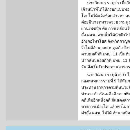
นายวัฒนา ระบุว่า เมื่อวั
เจ้าหน้าที่ได้ให้กรอกแบบฟ
โดยไม่ได้แจ้งข้อกล่าวหา จ
ค่อยมีนายทหารพระธรรมนูญ
ผ่านเฟซบุ๊ก คือ การเคลื่อน
สั่ง คสช. จากนั้นได้นำตัวไ
อำเภอไทรโยค จังหวัดกาญจนบ
จึงไม่มีอำนาจควบคุมตัว จึง
ควบคุมตัวที่ มทบ. 11 เป็นต
นำกลับปล่อยตัวที่ มทบ. 11 อี
วัน จึงเริ่มรับประทานอาหา
นายวัฒนา ระบุด้วยว่า ไ
กองพลทหารราบที่ 9 ให้สัมภา
ประทานอาหารตามที่หน่วยจัด
ท่านจะดำเนินคดี เสียดายที่ป
คดีเพิ่มอีกหนึ่งคดี ก็แสดง
ทางการเมืองได้ แล้วทำไม
คำสั่ง คสช. ไม่ได้ อำนาจมี