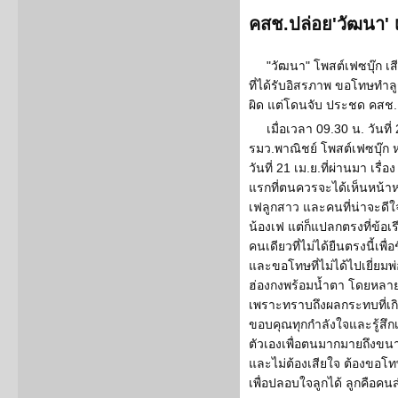
คสช.ปล่อย'วัฒนา' เ
"วัฒนา" โพสต์เฟซบุ๊ก เส
ที่ได้รับอิสรภาพ ขอโทษทำ
ผิด แต่โดนจับ ประชด คสช
เมื่อเวลา 09.30 น. วันที
รมว.พาณิชย์ โพสต์เฟซบุ๊ก 
วันที่ 21 เม.ย.ที่ผ่านมา เรื่อ
แรกที่ตนควรจะได้เห็นหน้าห
เฟลูกสาว และคนที่น่าจะดีใจท
น้องเฟ แต่ก็แปลกตรงที่ข้อ
คนเดียวที่ไม่ได้ยืนตรงนี้เพื
และขอโทษที่ไม่ได้ไปเยี่ย
ฮ่องกงพร้อมน้ำตา โดยหลา
เพราะทราบถึงผลกระทบที่เกิดข
ขอบคุณทุกกำลังใจและรู้สึกเช
ตัวเองเพื่อตนมากมายถึงขนาด
และไม่ต้องเสียใจ ต้องขอโท
เพื่อปลอบใจลูกได้ ลูกคือคนส