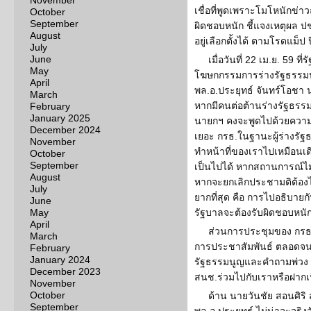
November
เชื่อที่พูดเพราะโมโหนักข่าว
October
September
ผิดชอบหนัก ชี้แจงเหตุผล ปชช
August
อยู่เลือกตั้งได้ ตามโรดแม็ป 
July
June
เมื่อวันที่ 22 เม.ย. 59 
May
โฆษกกรรมการร่างรัฐธรรมนูญ
April
พล.อ.ประยุทธ์ จันทร์โอชา 
March
หากมีคนต่อต้านร่างรัฐธรร
February
January 2025
นายกฯ คงจะพูดไปด้วยความโ
December 2024
เยอะ กรธ.ในฐานะผู้ร่างรัฐธ
November
ทำหน้าที่ของเราไปเหมือนเดิ
October
September
เป็นไปได้ หากสถานการณ์ไม่ด
August
หากจะยกเลิกประชามติต้องไป
July
ยากที่สุด คือ การไปอธิบาย
June
May
รัฐบาลจะต้องรับผิดชอบหนัก
April
ส่วนการประชุมของ กรธ.ว
March
การประชาสัมพันธ์ ตลอดจ
February
January 2024
รัฐธรรมนูญและคำถามพ่วง ร
December 2023
สนช.ร่วมไปกับเราหรือฝากเน
November
October
ด้าน นายวันชัย สอนศิริ 
September