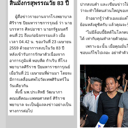
สิ้นมังกรสุพรรณวัย 83 ปี
ปากสงบคำ และเขียนข่าวให้
ว่าจะทำให้คนส่วนใหญ่ขอ
ผู้สื่อข่าวรายงานจากโรงพยาบาล
ถ้าอยากรู้ว่าตัวเองแย่แ
ศิริราช ปิยมหาราชการรุณย์ ว่า นาย
ย้อนหลังดูซิครับ แล้วคุณจะรู
บรรหาร ศิลปอาชา นายกรัฐมนตรี
"ไม่มีล็อบบี้ยิสต์ในโ
คนที่ 21 ถึงแก่อนิจกรรมแล้ว เมื่อ
ได้ เท่ากับคุณทำลายตัวคุณเ
เวลา 04.42 น. ของวันที่ 23 เมษายน
เพราะฉะนั้น เมื่อคุณมั่
2559 ด้วยอาการสงบในวัย 83 ปี
ชอบแก้ไขไปเถอะ อย่าทำตัวเ
หลังเข้ารับการรักษาตัวเนื่องจาก
อาการภูมิแพ้ หอบหืด กำเริบ ที่โรง
พยาบาลศิริราช ปิยมหาราชการุณย์
เมื่อวันที่ 21 เมษายนที่ผ่านมา โดยจะ
มีการเคลื่อนศพไปวัดเทพศิรินทร์ใน
วันเดียวกัน
ทั้งนี้ นพ.ประสิทธิ วัฒนาภา
คณบดีคณะแพทยศาสตร์ ศิริราช
พยาบาล จะเป็นผู้แถลงข่าวอย่างเป็น
ทางการต่อไป