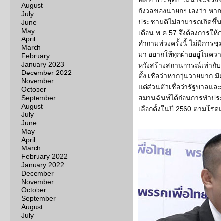
พล.อ.ประยุทธ์ ไม่น่าจะจริงจ
August
กังวลของนายกฯ เองว่า หาก
July
ประชามติไม่สามารถเกิดขึ้นได
June
May
เดือน พ.ค.57 จึงต้องการใ
April
คำถามพ่วงครั้งนี้ ไม่มีการ
March
มา อยากให้ทุกฝ่ายอยู่ในคว
February
January 2023
หวังสร้างสถานการณ์เท่ากั
December 2022
ตั้ง เชื่อว่าหากวุ่นวายมาก 
November
แต่ส่วนตัวเชื่อว่ารัฐบาล
October
September
สมานฉันท์ได้ก่อนการทำประช
August
เลือกตั้งในปี 2560 ตามโรดแม
July
June
May
April
March
February 2022
January 2022
December
November
October
September
August
July