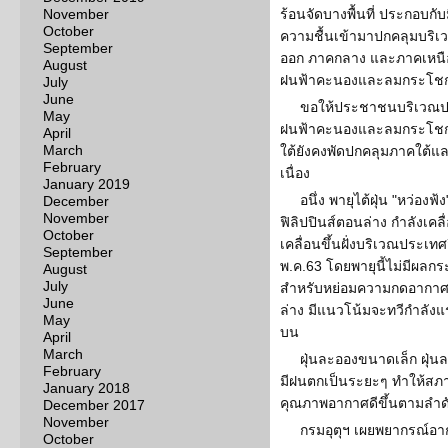
November
ร้อนจัดบางพื้นที่ ประกอบก
October
ความชื้นเข้ามาปกคลุมบริ
September
ออก ภาคกลาง และภาคเหนือต
August
ฝนฟ้าคะนองและลมกระโชกแ
July
June
ขอให้ประชาชนบริเวณป
May
ฝนฟ้าคะนองและลมกระโชกแ
April
March
ใต้ยังคงพัดปกคลุมภาคใต้แล
February
เนื่อง
January 2019
อนึ่ง พายุไต้ฝุ่น "หว่
December
November
ฟิลิปปินส์ตอนล่าง กำลังเค
October
เคลื่อนขึ้นฝั่งบริเวณประเท
September
พ.ค.63 โดยพายุนี้ไม่มีผ
August
July
สำหรับหย่อมความกดอากาศ
June
ล่าง มีแนวโน้มจะทวีกำลังแ
May
บน
April
March
ฝุ่นละอองขนาดเล็ก ฝุ่น
February
มีฝนตกเป็นระยะๆ ทำให้สภ
January 2018
คุณภาพอากาศดีขึ้นตามลำด
December 2017
November
กรมอุตุฯ เผยพยากรณ์อา
October