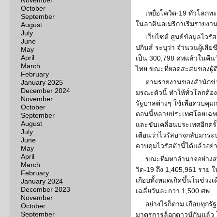
November
October
เหยื่อโควิด-19 ทั่วโล
September
ในลาตินอเมริกาเริ่มรายงานพ
August
July
เว็บไซต์ ศูนย์ข้อมูลไว
June
ปกินส์ ระบุว่า จำนวนผู้เสียช
May
April
เป็น 300,798 ศพแล้วในคืนว
March
ไทย ขณะที่ยอดสะสมของผู้ติดเ
February
ตามรายงานของสำนักข่า
January 2025
December 2024
มรณะตัวนี้ ทำให้ทั่วโลกต้อ
November
รัฐบาลต่างๆ ใช้เพื่อควบคุ
October
ตอนนี้หลายประเทศโดยเฉพาะ
September
August
และขับเคลื่อนประเทศอีกครั้
July
เตือนว่าไวรัสอาจกลับมาระบา
June
ควบคุมไวรัสตัวนี้ได้แล้วอย่
May
April
ขณะที่มหาอำนาจอย่างสหร
March
วิด-19 ถึง 1,405,961 ราย ใ
February
เกือบทั้งหมดเกิดขึ้นในช่วงเ
January 2024
December 2023
เฉลี่ยวันละกว่า 1,500 ศพ
November
อย่างไรก็ตาม เกือบทุกร
October
September
มาตรการล็อกดาวน์กันแล้ว 