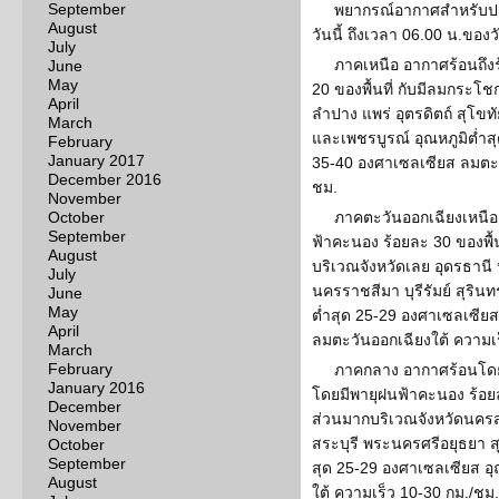
September
พยากรณ์อากาศสำหรับปร
August
วันนี้ ถึงเวลา 06.00 น.ของวัน
July
ภาคเหนือ อากาศร้อนถึง
June
May
20 ของพื้นที่ กับมีลมกระโช
April
ลำปาง แพร่ อุตรดิตถ์ สุโข
March
และเพชรบูรณ์ อุณหภูมิต่ำสุ
February
January 2017
35-40 องศาเซลเซียส ลมตะว
December 2016
ชม.
November
October
ภาคตะวันออกเฉียงเหนือ
September
ฟ้าคะนอง ร้อยละ 30 ของพื
August
บริเวณจังหวัดเลย อุดรธานี 
July
นครราชสีมา บุรีรัมย์ สุริน
June
May
ต่ำสุด 25-29 องศาเซลเซียส
April
ลมตะวันออกเฉียงใต้ ความเร
March
February
ภาคกลาง อากาศร้อนโดยทั
January 2016
โดยมีพายุฝนฟ้าคะนอง ร้อย
December
ส่วนมากบริเวณจังหวัดนครสว
November
สระบุรี พระนครศรีอยุธยา ส
October
September
สุด 25-29 องศาเซลเซียส อุ
August
ใต้ ความเร็ว 10-30 กม./ชม.