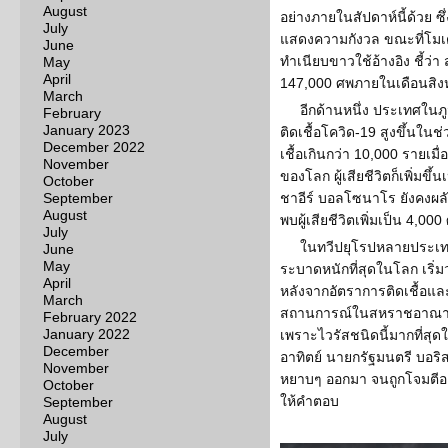
August
อย่างภายในสัปดาห์นี้ด้วย 
July
แสดงความกังวล ขณะที่โม
June
ทำเนียบขาวใช้อ้างอิง ชี้ว่า 
May
April
147,000 ศพภายในเดือนสิ
March
อีกด้านหนึ่ง ประเทศในภู
February
January 2023
ติดเชื้อโควิด-19 สูงขึ้นในช่ว
December 2022
เชื้อเกินกว่า 10,000 รายเมื
November
ของโลก ผู้เสียชีวิตก็เพิ่มข
October
September
ชาอีร์ บอลโซนาโร ยังคงผลัก
August
พบผู้เสียชีวิตเพิ่มเป็น 4,00
July
ในทวีปยุโรปหลายประเทศ 
June
May
ระบาดหนักที่สุดในโลก เริ่มว
April
หลังจากอัตราการติดเชื้อแล
March
สถานการณ์ในสหราชอาณาจักรซ
February 2022
January 2022
เพราะไวรัสชนิดนี้มากที่สุดใ
December
อาทิตย์ นายกรัฐมนตรี บอร
November
หยาบๆ ออกมา จนถูกโจมตีอย
October
ให้คำตอบ
September
August
July