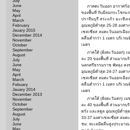
July
June
ภาคตะวันออก อากาศร้อ
May
ของพื้นที่ กับมีลมกระโชก
April
ปราจีนบุรี สระแก้ว ฉะเชิง
March
February
อุณหภูมิต่ำสุด 25-28 องศาเ
Jauary 2015
เซลเซียส ลมตะวันออกเฉียงใ
December 2014
คลื่นต่ำกว่า 1 เมตร บริเว
November
เมตร
October
September
ภาคใต้ (ฝั่งตะวันออก) 
August
ละ 20 ของพื้นที่ ส่วนมากบร
July
June
นครศรีธรรมราช พัทลุง สง
May
อุณหภูมิต่ำสุด 24-27 องศาเ
April
เซลเซียส ลมตะวันออกเฉียงใ
March
คลื่นต่ำกว่า 1 เมตร บริเว
Febuary
Jauary 2014
เมตร
December 2013
ภาคใต้ (ฝั่งตะวันตก) เ
November
October
ละ 40 ของพื้นที่ ส่วนมากบริ
September
ตรัง และสตูล อุณหภูมิต่ำสุ
August
33-37 องศาเซลเซียส ลมตะว
July
June
ชม. ทะเลมีคลื่นสูงประมาณ 
May