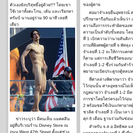
ของผู้ตาย
ตัวเองยังบริสุทธิ์อยู่ด้วย!!? โดยเขา
ใช้เวลาทั้งตะโกน, เต้น และเรียกหา
ต่อมาจำเลยยื่นอุทธรณ
ทรัมป์ นานอยู่ร่วม 90 นาที เลยที
ปรึกษาหารือกันแล้วเห็นว่า 
เดียว
ความถึงการกระทำผิดของพว
ความเป็นลำดับขั้นตอน โด
ที่ 1 เบิกความว่านายสันติ
ถานที่ฝังศพผู้ตายที่ จ.พัทล
จำเลยที่ 1-2 จะให้การแตกต่าง
ก็ตาม แต่การเสียชีวิตของ
จำเลยที่ 1-2 ซึ่งร่วมกันทำ
พยายามเปิดประตูรถตู้หลบห
ที่ศาลล่างพิพากษาว่า จำเ
ไว้ก่อนนั้น ศาลอุทธรณ์ไม่เ
กฎหมายว่า จำเลยที่ 1-2 มีค
การฆ่าโดยไตร่ตรองไว้ก่อน 
2 พร้อมชดใช้เงินแก่ทายาท
ชวลิต จำเลยที่ 3 เป็นเวลา 
คุก 8 เดือน ฐานร่วมกันซ่อ
ข่าวระบุว่า มีคนเห็น แมคคลีน
อยู่ที่บริเวณร้าน Disney Store ณ
สำหรับ จ.ส.อ.อิทธิพล แ
ถนน West 47th Street ตั้งแต่ช่วง