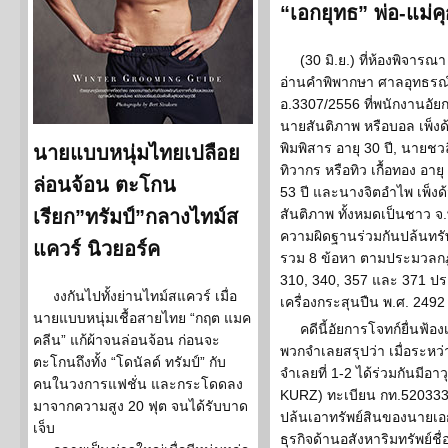
“เอกยุทธ” พ่อ-แม่คุ
(30 มิ.ย.) ที่ห้องพิจา
อ่านคำพิพากษา ศาลอุทธรณ์ค
อ.3307/2556 ที่พนักงานอัยก
นายสันติภาพ หรือบอล เพ็งด้ว
พิมพิสาร อายุ 30 ปี, นายชวล
นายแบบหนุ่มไทยเปลือย
ทิวากร หรือทิว เกื้อทอง อายุ
ล่อนจ้อน ตะโกน
53 ปี และนางจิตอำไพ เพ็งด
เรียก”ทรัมป์”กลางไทม์ส
สันติภาพ ทั้งหมดเป็นชาว จ.พ
ความผิดฐานร่วมกันปล้นทรัพย
แควร์ นิวยอร์ค
รวม 8 ข้อหา ตามประมวลก
310, 340, 357 และ 371 ป
งงกันไปทั้งย่านไทม์สแควร์ เมื่อ
เครื่องกระสุนปืน พ.ศ. 2492
นายแบบหนุ่มเชื้อสายไทย “กฤต แมค
คดีนี้อัยการโจทก์ยื่นฟ้อง
คลีน” แก้ผ้าจนล่อนจ้อน ก่อนจะ
พวกจำเลยสรุปว่า เมื่อระหว่าง
ตะโกนถึงทั้ง “โดนัลด์ ทรัมป์” กับ
จำเลยที่ 1-2 ได้ร่วมกันมี
คนในวงการแฟชั่น และกระโดดลง
KURZ) ทะเบียน กท.5203330
มาจากความสูง 20 ฟุต จนได้รับบาด
ปล้นเอาทรัพย์สินของนายเอกย
เจ็บ
ธุรกิจด้านอสังหาริมทรัพย์ชื