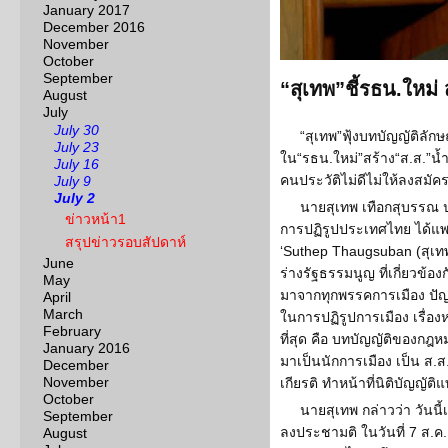
January 2017
December 2016
November
October
September
“สุเทพ”ชี้รธน.ใหม่
August
July
July 30
“สุเทพ”ฟุ้งบทบัญญัติลัก
July 23
ใน“รธน.ใหม่”สร้าง“ส.ส.”น้
July 16
คนประวัติไม่ดีไม่ให้ลงสมัค
July 9
July 2
นายสุเทพ เทือกสุบรรณ
ข่าวหน้า1
การปฏิรูปประเทศไทย ได้แพร
สรุปข่าวรอบสัปดาห์
‘Suthep Thaugsuban (สุเทพ 
June
ร่างรัฐธรรมนูญ ที่เกี่ยวข้องก
May
มาจากทุกพรรคการเมือง ปัญห
April
March
ในการปฏิรูปการเมือง เรื่
February
ที่สุด คือ บทบัญญัติของกฎหม
January 2016
มาเป็นนักการเมือง เป็น ส.
December
November
เกียรติ ทำหน้าที่นิติบัญญ
October
นายสุเทพ กล่าวว่า วันนี้
September
ลงประชามติ ในวันที่ 7 ส.ค. ไ
August