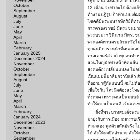
November
รัฐบาลนี้ต้องตอบคำถามให้ได
October
12 เดือน จะทำอะไร ต้องแก้ป
September
ทำงานปฏิรูป ถ้าทำแบบเดิมผ
August
July
โชคดีมีพระมหากษัตริย์ที่
June
การครองราชย์ มีพระชนมาย
May
พระบรมราชินีนาถ มีพระชน
April
พระองค์ท่านครบถ้วนหรือไม่ 
March
February
ทุกคนมีภาระหน้าที่คนละอย่
January 2025
ทรงเคยตรัสว่าถ้าทุกคนทำหน้าท
December 2024
ส่วนใหญ่มักทำหน้าที่คนอื่น 
November
October
สังคมต้องเปลี่ยนแปลง ไม่อย
September
เป็นแบบนี้มาสิบกว่าปีแล้ว ส
August
ที่ออกมาสู้กันแบบนี้ ผมไม่
July
เชื่อใจกัน ใครผิดต้องลงโทษ 
June
May
ทั้งหมด เพราะคนเป็นมนุษย์
April
ทำให้เขาเป็นคนดี เว้นแต่เ
March
February
"สิ่งที่พระบาทสมเด็จพระ
January 2024
มายุ่งกับการเมือง ผมกราบเร
December 2023
ตัวผมเอง พูดด้วยสัตย์จริง ไม
November
October
ได้ สั่งให้ผมยึดอำนาจ สั่งให
September
ประชาชนจะให้ทำหรือเปล่า ถ