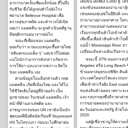
เดิมขนได้เพียง 5,000 ตู้ 
อาการบาดเจ็บเพียงเล็กน้อย ที่ไม่ถึง
แข่งขันของคลองปานามาสู้กั
กับชีวิต ซึ่งได้ถูกส่งตัวไปยังโรง
เช่นคลองสุเอซในอียิปต์ แล
พยาบาล Bellevue Hospital เพื่อ
ปานามาอย่างมหาศาล โครง
ตรวจสุขภาพจิต และตำรวจได้เปิด
สามารถแล่นผ่านคลองปานามาไ
เผยว่า แมคคลีน จะถูกดำเนินคดีฐาน
เรือบรรทุกสินค้าไปเข้าท่าด้
มีพฤติกรรมอนาจารต่อไป
เพิ่มขึ้นเพื่อนำสินค้าเข้าไป
ขณะที่เพื่อนของ แมคคลีน
แม่น้ำ Mississippi River ย
ยอมรับว่า นายแบบหนุ่มเชื้อสายไทย
เปลี่ยนเส้นทางเดินเรือจาก
“สติแตกแบบเต็ม ๆ” แต่เขาก็ไม่ค่อย
ขณะนี้ 37% ของการส่งสิน
แน่ใจนักว่าอาการดังกล่าวเกิดจาก
Angeles หรือ Long Beach 
การใช้ยา และมาจากสภาวะจิตใจ
ข้ามมหาสมุทรแปซิฟิก สินค
ของ แมคคลีน เอง
ประเทศโดยรถไฟและรถบรรทุ
ตามข้อมูลในบล็อกส่วนตัว กฤต
เพื่อเข้าท่าเรือฝั่ง East co
แมคคลีน เกิดที่เมืองไทย และได้ไป
ขนส่งสินค้าลดลง เพราะจะ
ใช้ชีวิตเติบโตอยู่ที่นิวยอร์ก เป็น
และรถบรรทุกซึ่งมีราคาค่าข
ลูกชายของ วินเซนต์ แมคคลีน เจ้า
การขยายคลองปานามาอาจมีผ
หน้าที่ด้านยาเสพติด และ
ตะวันออกและสหรัฐ ย้ายไปเข้
อาชญากรรมของ UN เขายังเป็นนัก
2020
ฟุตบอลฝีมือดีสมัยเรียนที่ Stuyvesant
แต่ผู้เชี่ยวชาญให้ความ
HS ในไทรเบกา ก่อนจะไปศึกษาต่อ