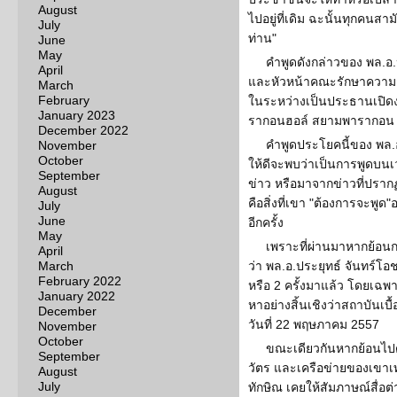
August
ไปอยู่ที่เดิม ฉะนั้นทุกคนส
July
ท่าน"
June
May
คำพูดดังกล่าวของ พล.อ.
April
และหัวหน้าคณะรักษาความสงบ
March
February
ในระหว่างเป็นประธานเปิดงา
January 2023
รากอนฮอล์ สยามพารากอน
December 2022
คำพูดประโยคนี้ของ พล.
November
October
ให้ดีจะพบว่าเป็นการพูดบนเว
September
ข่าว หรือมาจากข่าวที่ปรากฏตา
August
คือสิ่งที่เขา "ต้องการจะพูด"
July
June
อีกครั้ง
May
เพราะที่ผ่านมาหากย้อ
April
March
ว่า พล.อ.ประยุทธ์ จันทร์โอ
February 2022
หรือ 2 ครั้งมาแล้ว โดยเฉ
January 2022
หาอย่างสิ้นเชิงว่าสถาบันเบื้
December
วันที่ 22 พฤษภาคม 2557
November
October
ขณะเดียวกันหากย้อนไปดู
September
วัตร และเครือข่ายของเขาเท
August
July
ทักษิณ เคยให้สัมภาษณ์สื่อ