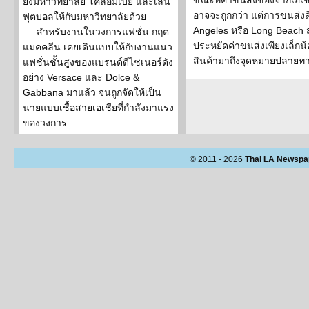
ขณะที่ค่าขนส่งของจากเอเ
ยังมหาวิทยาลัย โคลอมเบีย และเล่น
อาจจะถูกกว่า แต่การขนส่งส
ฟุตบอลให้กับมหาวิทยาลัยด้วย
Angeles หรือ Long Beach สำ
สำหรับงานในวงการแฟชั่น กฤต
ประหยัดค่าขนส่งเพียงเล็กน้
แมคคลีน เคยเดินแบบให้กับงานแนว
สินค้ามาถึงจุดหมายปลายทา
แฟชั่นชั้นสูงของแบรนด์ดีไซเนอร์ดัง
อย่าง Versace และ Dolce &
Gabbana มาแล้ว จนถูกจัดให้เป็น
นายแบบเชื้อสายเอเชียที่กำลังมาแรง
ของวงการ
© 2011 - 2026
Thai LA Newspa