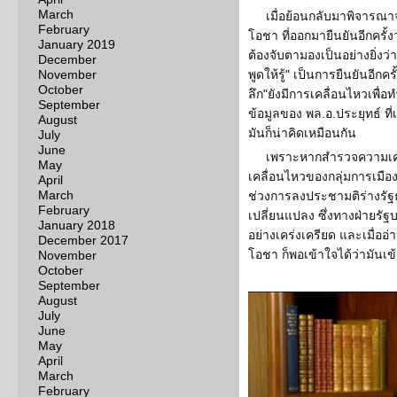
March
เมื่อย้อนกลับมาพิจารณา
February
โอชา ที่ออกมายืนยันอีกครั้งว่
January 2019
ต้องจับตามองเป็นอย่างยิ่งว่า
December
November
พูดให้รู้" เป็นการยืนยันอีกค
October
ลึก"ยังมีการเคลื่อนไหวเพื่อ
September
ข้อมูลของ พล.อ.ประยุทธ์ ที่
August
มันก็น่าคิดเหมือนกัน
July
June
เพราะหากสำรวจความเคลื
May
เคลื่อนไหวของกลุ่มการเมือ
April
March
ช่วงการลงประชามติร่างรัฐธ
February
เปลี่ยนแปลง ซึ่งทางฝ่ายร
January 2018
อย่างเคร่งเครียด และเมื่ออ
December 2017
โอชา ก็พอเข้าใจได้ว่ามันเข้
November
October
September
August
July
June
May
April
March
February