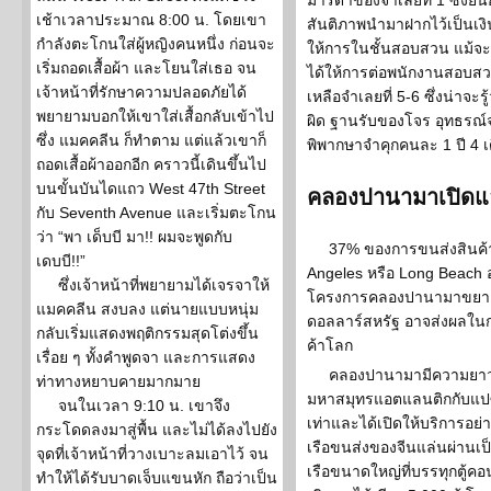
มารดาของจำเลยที่ 1 ซึ่งยื่
เช้าเวลาประมาณ 8:00 น. โดยเขา
สันติภาพนำมาฝากไว้เป็นเงิน
กำลังตะโกนใส่ผู้หญิงคนหนึ่ง ก่อนจะ
ให้การในชั้นสอบสวน แม้จะ
เริ่มถอดเสื้อผ้า และโยนใส่เธอ จน
ได้ให้การต่อพนักงานสอบสวน 
เจ้าหน้าที่รักษาความปลอดภัยได้
เหลือจำเลยที่ 5-6 ซึ่งน่าจะ
พยายามบอกให้เขาใส่เสื้อกลับเข้าไป
ผิด ฐานรับของโจร อุทธรณ์จำเ
ซึ่ง แมคคลีน ก็ทำตาม แต่แล้วเขาก็
พิพากษาจำคุกคนละ 1 ปี 4 เ
ถอดเสื้อผ้าออกอีก คราวนี้เดินขึ้นไป
บนขั้นบันไดแถว West 47th Street
คลองปานามาเปิดแล้
กับ Seventh Avenue และเริ่มตะโกน
ว่า “พา เด็บบี มา!! ผมจะพูดกับ
37% ของการขนส่งสินค้าท
เดบบี!!”
Angeles หรือ Long Beach อ
ซึ่งเจ้าหน้าที่พยายามได้เจรจาให้
โครงการคลองปานามาขยายให
แมคคลีน สงบลง แต่นายแบบหนุ่ม
ดอลลาร์สหรัฐ อาจส่งผลในก
กลับเริ่มแสดงพฤติกรรมสุดโต่งขึ้น
ค้าโลก
เรื่อย ๆ ทั้งคำพูดจา และการแสดง
คลองปานามามีความยาว 5
ท่าทางหยาบคายมากมาย
มหาสมุทรแอตแลนติกกับแปซิฟ
จนในเวลา 9:10 น. เขาจึง
เท่าและได้เปิดให้บริการอย่าง
กระโดดลงมาสู่พื้น และไม่ได้ลงไปยัง
เรือขนส่งของจีนแล่นผ่านเ
จุดที่เจ้าหน้าที่วางเบาะลมเอาไว้ จน
เรือขนาดใหญ่ที่บรรทุกตู้คอน
ทำให้ได้รับบาดเจ็บแขนหัก ถือว่าเป็น