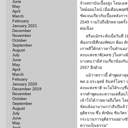
June
จ้วงสถาบันเบื้องสูง โดยเฉพ
May
ไทม์ออนไลน์ เมื่อเดือนพฤศจ
April
ชัดเจนเกี่ยวกับเบื้องหลังกา
March
February
2549 รวมไปถึงอีกหลายครั้ง
January 2021
ต่อเนื่อง
December
November
หรือแม้กระทั่งเมื่อวันที
October
ฟ้องกรณีที่กองทัพบก ฟ้อง ทั
September
เกาหลีใต้กล่าวหาในทำนอ
August
July
สงบแห่งชาติ(คสช.)ในทางมิช
June
บางคนว่ามีส่วนเกี่ยวข้องกั
May
2557 อีกด้วย
April
March
แม้ว่าคราวนี้ คำพูดล่าสุ
Febuary
พล.อ.ประยุทธ์ จันทร์โอช
January 2020
สงบแห่งชาติ จะไม่ได้ระบุช
December 2019
November
จากคำพูดและความเคลื่อนไหว
October
เข้าใจได้ว่าหมายถึงใคร โดยเ
September
ขัดแย้งมานานกว่าสิบปีแล้
August
ยุติธรรม ซึ่ง ทักษิณ ชินว
July
June
กระบวนการยุติธรรมอย่างชั
May
ความเป็นธรรม"
April