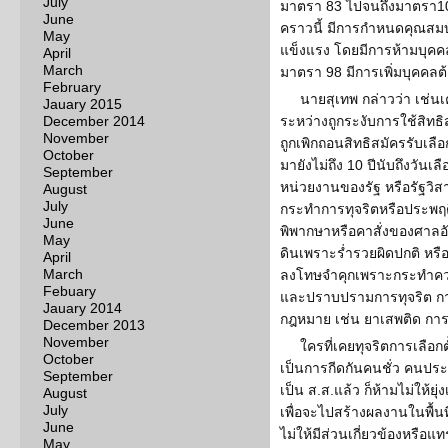
July
มาตรา 83 ไปจนถึงมาตรา10
June
คราวนี้ มีการกำหนดคุณสมบัติ
May
แข็งแรง โดยมีการห้ามบุคค
April
March
มาตรา 98 มีการเพิ่มบุคคลต
February
นายสุเทพ กล่าวว่า เช่นเ
Jauary 2015
December 2014
ระหว่างถูกระงับการใช้สิทธิส
November
ถูกเพิกถอนสิทธิสมัครรับเลื
October
มายังไม่ถึง 10 ปีนับถึงวันเล
September
หน่วยงานของรัฐ หรือรัฐวิสาห
August
July
กระทำการทุจริตหรือประพฤ
June
พิพากษาหรือคาสั่งของศาลอัน
May
ดินเพราะร่ำรวยผิดปกติ หรือ
April
March
ลงโทษจำคุกเพราะกระทำคว
Febuary
และปราบปรามการทุจริต การ
Jauary 2014
กฎหมาย เช่น ยาเสพติด การ
December 2013
November
ใครที่เคยทุจริตการเลือกต
October
เป็นการกีดกันคนชั่ว คนประวั
September
เป็น ส.ส.แล้ว ก็ห้ามไม่ให้
August
July
เพื่อจะไปสร้างผลงานในพื้น
June
ไม่ให้มีส่วนเกี่ยวข้องหรือ
May