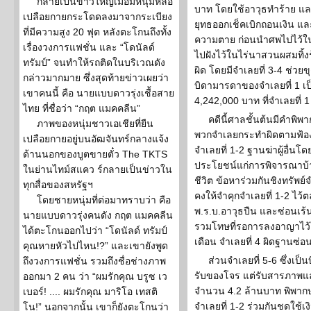
กลายเป็นข่าวใหญ่เมื่อมีหนุ่มหล่อ
บาท โดยใช้อาวุธทำร้าย และ
เปลือยกายกระโดดลงมาจากระเบียง
ยุทธออกเช็คเบิกถอนเงิน แล
ที่มีความสูง 20 ฟุต หลังตะโกนถึงทั้ง
ความตาย ก่อนนำศพไปไว้ใน
เรื่องวงการแฟชั่น และ “โดนัลด์
ไปฝังไว้ในไร่นาสวนผสมทิ้งร้
ทรัมป์” จนทำให้รถติดในบริเวณดัง
ผิด โดยมีจำเลยที่ 3-4 ช่วยขุ
กล่าวมากมาย ซึ่งสุดท้ายข่าวเผยว่า
บิดามารดาของจำเลยที่ 1 เป
เขาคนนี้ คือ นายแบบดาวรุ่งเชื้อสาย
4,242,000 บาท ที่จำเลยที่
ไทย ที่ชื่อว่า “กฤต แมคคลีน”
คดีนี้ศาลชั้นต้นมีคำพิพาก
ภาพของหนุ่มชาวเอเชียที่ยืน
พวกจำเลยกระทำผิดตามฟ้องจ
เปลือยกายอยู่บนอัฒจันทร์กลางแจ้ง
จำเลยที่ 1-2 ฐานฆ่าผู้อื่น
ด้านนอกของบูตขายตั๋ว The TKTS
ประโยชน์แก่การพิจารณาบ้า
ในย่านไทม์สแคว ร์กลายเป็นข่าวใน
ชีวิต ข้อหาร่วมกันชิงทรัพย
ทุกสื่อของสหรัฐฯ
คงให้จำคุกจำเลยที่ 1-2 ไว้
โดยชายหนุ่มที่ต่อมาทราบว่า คือ
พ.ร.บ.อาวุธปืน และซ่อนเร้
นายแบบดาวรุ่งคนดัง กฤต แมคคลีน
รวมโทษที่รอการลงอาญาไว้ใน
ได้ตะโกนออกไปว่า “โดนัลด์ ทรัมป์
เดือน จำเลยที่ 4 ผิดฐานซ่
คุณหายหัวไปไหน!?” และเขายังพูด
ส่วนจำเลยที่ 5-6 ซึ่งเ
ถึงวงการแฟชั่น รวมถึงชื่อช่างภาพ
รับของโจร แต่รับสารภาพแ
ออกมา 2 คน ว่า “ผมรักคุณ บรูซ เว
จำนวน 4.2 ล้านบาท พิพากษ
เบอร์! .... ผมรักคุณ มาริโอ เทสติ
จำเลยที่ 1-2 ร่วมกันชดใช้
โน!” นอกจากนั้น เขาก็ยังตะโกนว่า