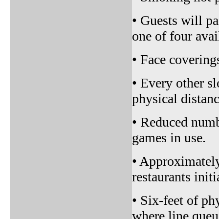
• Guests will p
one of four avai
• Face coverings
• Every other sl
physical distanc
• Reduced numbe
games in use.
• Approximately
restaurants init
• Six-feet of ph
where line queu