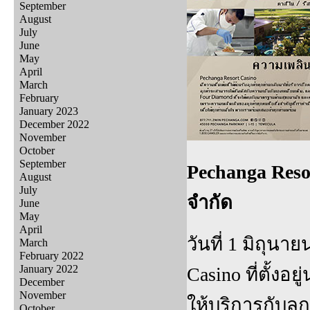
September
August
July
June
May
April
March
February
January 2023
December 2022
November
October
September
Pechanga Resor
August
July
จำกัด
June
May
April
วันที่ 1 มิถุนา
March
February 2022
January 2022
Casino ที่ตั้งอย
December
November
ให้บริการกับลูก
October