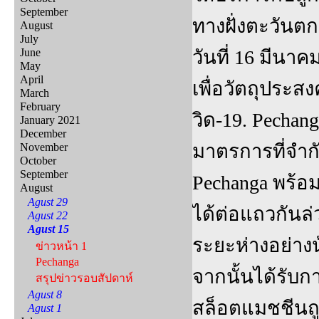
September
ทางฝั่งตะวันตก
August
July
June
วันที่ 16 มีนา
May
April
เพื่อวัตถุประส
March
February
วิด-19. Pechang
January 2021
December
มาตรการที่จำก
November
October
September
Pechanga พร้อมร
August
Agust 29
ได้ต่อแถวกันล่
Agust 22
Agust 15
ระยะห่างอย่างน
ข่าวหน้า 1
Pechanga
จากนั้นได้รับก
สรุปข่าวรอบสัปดาห์
Agust 8
สล็อตแมชชีนถู
Agust 1