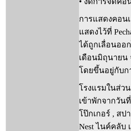
• งดการจัดคอน
การแสดงคอนเสิ
แสดงไว้ที่ Pec
ได้ถูกเลื่อนออ
เดือนมิถุนายน 
โดยขึ้นอยู่กั
โรงแรมในส่วนขอ
เข้าพักจากวัน
โป๊กเกอร์ , สป
Nest ไนค์คลับ 