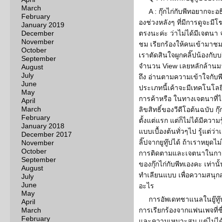
March
A : กุ๊กไก่กับพีทอยากจะอธ
February
องช่วงหลังๆ ที่มีการดูจะม
January 2019
December
ตรงนะค่ะ ว่าไม่ได้มีเจตนา จ
November
ชม เรียกร้องให้คนเข้ามาชม
October
เราตัดสินใจผูกคลิ๊ปน้องกับบร
September
จำนวน View เลยหลักล้านมาแล
August
July
ถึง อ่านตามความเข้าใจกับพี
June
ประเภทนี้เค้าจะมีเทคโนโลยี
May
การค้าหรือ ในทางเจตนาที่ไม
April
March
ลิขสิทธิ์ของวีดีโอต้นฉบับ 
February
ตั้งแต่แรก แต่ก็ไม่ได้มีควา
January 2018
แบบเบื้องต้นทั่วๆไป รู้แต
December 2017
ลิ๊ปจากยูทู๊ปได้ ถ้าเราหยุด
November
October
การติดตามและเจตนาในการ
September
ของกุ๊กไก่กับพีทเองคะ เท่านั
August
ทำเลียนแบบ เพื่อความสนุกส
July
June
อะไร
May
การอัพเดทชาแนลในยู๊ทู๊ป
April
March
การเรียกร้องจากแฟนเพจที่
February
และความเหมาะสม แต่ไม่ได้มี