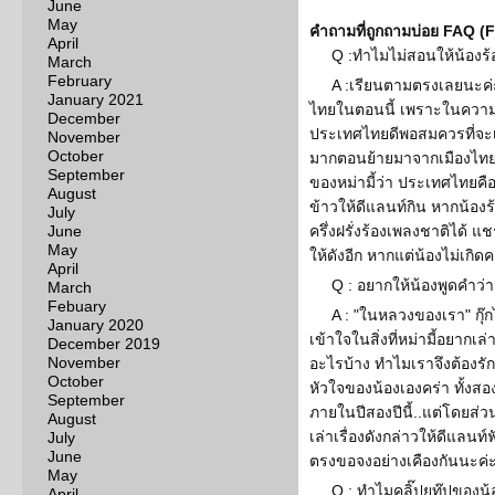
June
May
คำถามที่ถูกถามบ่อย FAQ (
April
Q :ทำไมไม่สอนให้น้องร
March
February
A :เรียนตามตรงเลยนะค่ะ
January 2021
ไทยในตอนนี้ เพราะในความเป็
December
ประเทศไทยดีพอสมควรที่จะเ
November
October
มากตอนย้ายมาจากเมืองไทย 
September
ของหม่ามี้ว่า ประเทศไทยคือ
August
ข้าวให้ดีแลนท์กิน หากน้องร
July
June
ครึ่งฝรั่งร้องเพลงชาติได้ 
May
ให้ดังอีก หากแต่น้องไม่เกิด
April
Q : อยากให้น้องพูดคำว่
March
Febuary
A : "ในหลวงของเรา" กุ๊
January 2020
เข้าใจในสิ่งที่หม่ามี้อยากเล
December 2019
November
อะไรบ้าง ทำไมเราจึงต้องรั
October
หัวใจของน้องเองคร่า ทั้งสอง
September
ภายในปีสองปีนี้..แต่โดยส่วนต
August
เล่าเรื่องดังกล่าวให้ดีแลนท์ฟ
July
June
ตรงขอจงอย่างเคืองกันนะค่
May
Q : ทำไมคลิ๊ปยูทู๊ปของน
April