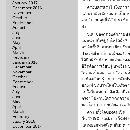
January 2017
ครอบครัวเราไม่ใช่ดารา
December 2016
November
แล้วเราคิดเพียงแต่ว่าเป็นก
October
ผ่านไป ณ จุดนี้จึงไม่เคยช
September
ทำ...
August
July
ป.ล. ของดตอบคำถามประเ
June
แนะนำฝรั่งที่รู้จักให้ได้มั้ย
May
คะ อีกทั้งดีแลนท์ยังต้องเร
April
March
ประเพณีของบ้านเมืองฝรั่ง 
February
ได้ยินดีรับฟัง หากแต่ของจง
January 2016
ชีวิตคือการเรียนรู้ บทเรียน
December
November
"ความเป็นแม่" และ "ความเป็น
October
จะต้องเรียนรู้ และประคับปร
September
ขณะที่ บทบาทใหม่ในชีวิต "แ
August
July
สนใจไม่แพ้กัน...จึงเลือกท
June
ตรงๆ ไม่ผ่านใคร หากความ 
May
ของใคร ต้องขออภัยมา ณ ทีน
April
March
ความตั้งใจของคนเป็น "แม่"
February
นั้น จึงมีเพียงแค่อยากให้ฝ
Jauary 2015
แสดงออกทางสังคมที่สมควร 
December 2014