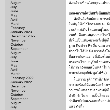
August
ดังกล่าวเขียนโดยคุณแม่ของน
July
June
แถลงการณ์ฉบับฝรั่งน้อยแก้
May
ตัดสินใจพิมพ์แถลงการณ์
April
March
ใหม่ๆ ให้เข้าใจตรงกันค่ะ ดี
February
เวลส์ แต่เติบโตและอยู่ในส
January 2023
เวลส์ "ดีแลนท์พูดภาษาไทยไม่
December 2022
November
ที่เห็นเป็นเพียงบางครั้งที
October
ฐาน กินข้าว หิว อิ่ม นอน อา
September
ย้ำว่าไม่ได้บังคับ ความตั้งใ
August
สื่อสารกับคุณยายที่เมืองไทย
July
June
ประเทศไทย อนุรักษ์ ขนมธรร
May
ใช้ภาษาอังกฤษเป็นหลักในกา
April
ภาษาอังกฤษก็ยังพูดไม่ชัด)
March
February 2022
ในความรู้สึก "สำนึกรักค
January 2022
การขอร้องให้สอนน้องร้องเพล
December
ว่า "รักในหลวง" สำหรับกุ๊กไก
November
October
สำนึกรักในความเป็นไทยอย่างแ
September
ว่ามีสามีเป็นฝรั่งเลยลืมว่
August
แล้ว ดังนี้)
July