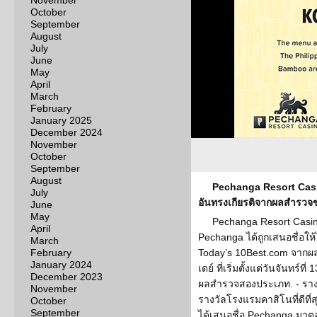
November
October
September
August
July
June
May
April
March
February
January 2025
December 2024
November
October
September
August
Pechanga Resort Casin
July
อันทรงเกียรติจากผลสำรวจข
June
May
Pechanga Resort Casino
April
Pechanga ได้ถูกเสนอชื่อให
March
February
Today’s 10Best.com จากผลส
January 2024
เดย์ ที่เริ่มตั้งแต่วันจันทร์
December 2023
ผลสำรวจสองประเภท. - รางวั
November
รางวัลโรงแรมคาสิโนที่ดีที่ส
October
September
ได้เสนอชื่อ Pechanga มาตลอ