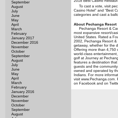
2018 Best Casino Restaura
September
To cast a vote, visit p
August
Casino Hotel” and “Best C
July
categories and cast a ballo
June
May
About Pechanga Resort 
April
Pechanga Resort & Casi
March
most expansive resort/cas
February
United States. Rated a Fo
January 2017
2002, Pechanga Resort & 
December 2016
getaway, whether for the d
November
Offering more than 4,750 o
October
world-class entertainment,
September
golf at Journey at Pecha
August
features a destination tha
July
guests and the community
June
owned and operated by th
May
Indians. For more informati
April
visit www.Pechanga.com. 
March
on Facebook and on Twit
February
January 2016
December
November
October
September
August