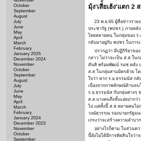
November
October
มุ้ง'เสี่้ยเฮ้ง'แตก 
September
August
July
23 พ.ย.65 ผู้สื่อข่าว
June
ประชารัฐ (พปชร.) ภายหลัง
May
ไทยหลายคน ในกลุ่มของ ร.อ
April
กลับมาอยู่กับ พปชร.ในการเลื
March
February
ปรากฏว่า มีปฏิกิริยาขอ
January 2025
กล่าว ไม่ว่าจะเป็น ส.ส.ใ
December 2024
November
สันติ พร้อมพัฒน์ รมช.คลั
October
ส.ส.ในกลุ่มสามมิตรด้วย โ
September
ใจว่า หาก ร.อ.ธรรมนัส ก
August
เนื่องจากภาพลักษณ์ด้านล
July
June
ร.อ.ธรรมนัส กับกลุ่มต่างๆ ขอ
May
ส.ส.บางคนถึงขั้นเอ่ยปากว่
April
ไป แต่ทั้งนี้ ส.ส.หลายคนไม่
March
February
วงษ์สุวรรณ รองนายกรัฐมน
January 2024
เกรงว่าจะสร้างความลำบากใ
December 2023
November
อย่างไรก็ตาม ในส่วนคว
October
นี้ยังไม่ได้มีการตัดสินใจว
September