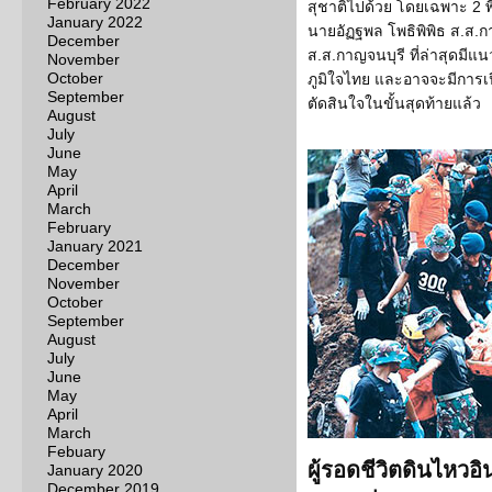
February 2022
สุชาติไปด้วย โดยเฉพาะ 2 พี
January 2022
นายอัฏฐพล โพธิพิพิธ ส.ส.ก
December
ส.ส.กาญจนบุรี ที่ล่าสุดมีแน
November
October
ภูมิใจไทย และอาจจะมีการเป
September
ตัดสินใจในขั้นสุดท้ายแล้ว
August
July
June
May
April
March
February
January 2021
December
November
October
September
August
July
June
May
April
March
Febuary
ผู้รอดชีวิตดินไหว
January 2020
December 2019