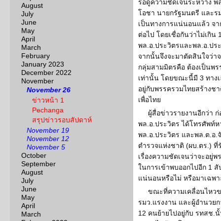
รอดูความชัดเจนระหว่าง พล.
August
โอชา นายกรัฐมนตรี และรม
July
June
เป็นทางการแน่นอนแล้ว จา
May
ต่อไป โดยเชื่อกันว่าไม่เกิน 
April
พล.อ.ประวิตรและพล.อ.ประย
March
February
จากนั้นจึงจะมาตัดสินใจว่าจ
January 2023
กลุ่มสามมิตรคือ ต้องเป็นพ
December 2022
เท่านั้น โดยขณะนี้มี 3 ทางเ
November
อยู่กับพรรครวมไทยสร้างชาต
November 26
เพื่อไทย
ข่าวหน้า 1
Pechanga
ผู้สื่อข่าวรายงานอีกว่า ก
สรุปข่าวรอบสัปดาห์
พล.อ.ประวิตร ได้โทรศัพท
November 19
พล.อ.ประวิตร และพล.ต.อ.จั
November 12
ตำรวจแห่งชาติ (ผบ.ตร.) ที่ร
November 5
October
เรื่องความชัดเจนว่าจะอยู่พ
September
ในการเข้าพบออกไปอีก 1 สัปด
August
แน่นอนหรือไม่ หรือมาเฉพา
July
June
ขณะที่ความเคลื่อนไหวขอ
May
รมว.แรงงาน และผู้อำนวยกา
April
12 คนย้ายไปอยู่กับ รทสช.น
March