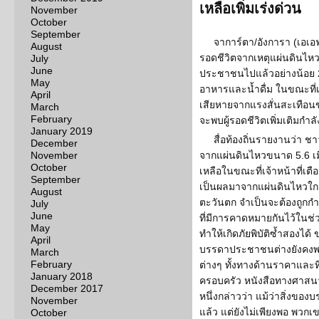
เหลือเพิ่มเร่งด่วน
November
October
September
จาการ์ตา/อังการา (เอเอฟพ
August
รอดชีวิตจากเหตุแผ่นดินไหวร
July
June
ประชาชนไปแล้วอย่างน้อย 
May
อาหารและน้ำดื่ม ในขณะที่เจ้า
April
เสียหายจากแรงสั่นสะเทือน
March
February
จะพบผู้รอดชีวิตเพิ่มเติมกำล
January 2019
สื่อท้องถิ่นรายงานว่า 
December
November
จากแผ่นดินไหวขนาด 5.6 เมื
October
เหลือในขณะที่เจ้าหน้าที่เตือ
September
เป็นผลมาจากแผ่นดินไหวใกล้ๆ
August
ตะวันตก จำเป็นจะต้องถูกก
July
June
ที่มีการคาดหมายกันไว้ในช่วง
May
ทำให้เกิดภัยพิบัติซ้ำสองได้
April
บรรดาประชาชนต่างยังคงพยา
March
February
ต่างๆ ทั้งทางด้านราคาและที
January 2018
ครอบครัว หนังสือทางศาสน
December 2017
หนึ่งกล่าวว่า แม้ว่าสิ่งของบ
November
แล้ว แต่ยังไม่เพียงพอ พวกเข
October