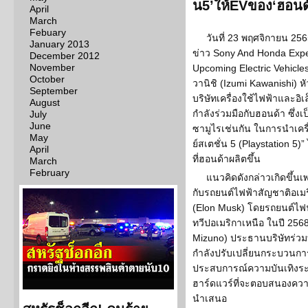
น5’ให้EVของ‘ฮอนด
April
March
Febuary
วันที่ 23 พฤศจิกายน 25
January 2013
ข่าว Sony And Honda Expec
December 2012
November
Upcoming Electric Vehicles
October
วานิชิ (Izumi Kawanishi) ห
September
บริษัทเครื่องใช้ไฟฟ้าและอิเล
August
กำลังร่วมมือกับฮอนด้า ซึ่
July
June
ซามูไรเช่นกัน ในการนำเครื่
May
ย์สเตชั่น 5 (Playstation 5
April
ที่ฮอนด้าผลิตขึ้น
March
February
แนวคิดดังกล่าวเกิดขึ้
กับรถยนต์ไฟฟ้าสัญชาติอเมร
(Elon Musk) โดยรถยนต์ไฟฟ
ทวีปอเมริกาเหนือ ในปี 2568
Mizuno) ประธานบริษัทร่วมทุน
กำลังปรับเปลี่ยนกระบวนการสร
ประสบการณ์ความบันเทิงระดั
ฮาร์ดแวร์ที่จะตอบสนองความ
นำเสนอ