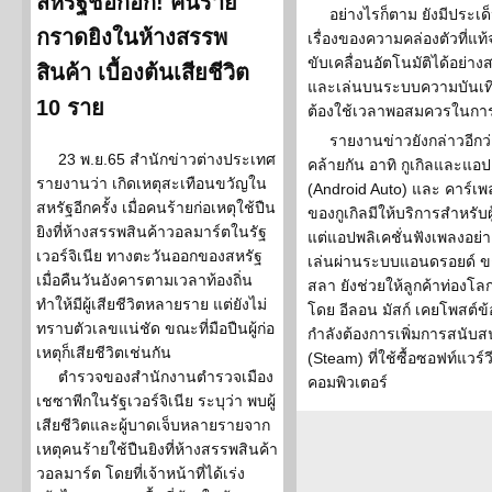
สหรัฐช็อกอีก! คนร้าย
อย่างไรก็ตาม ยังมีประเด
กราดยิงในห้างสรรพ
เรื่องของความคล่องตัวที่แท
ขับเคลื่อนอัตโนมัติได้อย่างสม
สินค้า เบื้องต้นเสียชีวิต
และเล่นบนระบบความบันเทิง
10 ราย
ต้องใช้เวลาพอสมควรในการทำ
รายงานข่าวยังกล่าวอีกว่า 
23 พ.ย.65 สำนักข่าวต่างประเทศ
คล้ายกัน อาทิ กูเกิลและแอป
รายงานว่า เกิดเหตุสะเทือนขวัญใน
(Android Auto) และ คาร์เพ
สหรัฐอีกครั้ง เมื่อคนร้ายก่อเหตุใช้ปืน
ของกูเกิลมีให้บริการสำหรับผ
ยิงที่ห้างสรรพสินค้าวอลมาร์ตในรัฐ
แต่แอปพลิเคชั่นฟังเพลงอย่า
เวอร์จิเนีย ทางตะวันออกของสหรัฐ
เล่นผ่านระบบแอนดรอยด์ ข
เมื่อคืนวันอังคารตามเวลาท้องถิ่น
สลา ยังช่วยให้ลูกค้าท่องโ
ทำให้มีผู้เสียชีวิตหลายราย แต่ยังไม่
โดย อีลอน มัสก์ เคยโพสต์ข้
ทราบตัวเลขแน่ชัด ขณะที่มือปืนผู้ก่อ
กำลังต้องการเพิ่มการสนับ
เหตุก็เสียชีวิตเช่นกัน
(Steam) ที่ใช้ซื้อซอฟท์แวร์
ตำรวจของสำนักงานตำรวจเมือง
คอมพิวเตอร์
เชซาพีกในรัฐเวอร์จิเนีย ระบุว่า พบผู้
เสียชีวิตและผู้บาดเจ็บหลายรายจาก
เหตุคนร้ายใช้ปืนยิงที่ห้างสรรพสินค้า
วอลมาร์ต โดยที่เจ้าหน้าที่ได้เร่ง