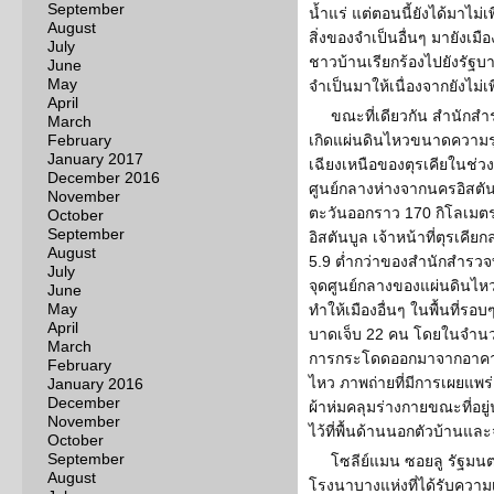
September
น้ำแร่ แต่ตอนนี้ยังได้มาไม่เ
August
สิ่งของจำเป็นอื่นๆ มายังเมืองจิ
July
ชาวบ้านเรียกร้องไปยังรัฐบาล
June
May
จำเป็นมาให้เนื่องจากยังไม่
April
ขณะที่เดียวกัน สำนักส
March
February
เกิดแผ่นดินไหวขนาดความรุน
January 2017
เฉียงเหนือของตุรเคียในช่วงเ
December 2016
ศูนย์กลางห่างจากนครอิสตันบ
November
ตะวันออกราว 170 กิโลเมตร แ
October
September
อิสตันบูล เจ้าหน้าที่ตุรเคีย
August
5.9 ต่ำกว่าของสำนักสำรวจทา
July
จุดศูนย์กลางของแผ่นดินไหว
June
May
ทำให้เมืองอื่นๆ ในพื้นที่รอบ
April
บาดเจ็บ 22 คน โดยในจำนวนน
March
การกระโดดออกมาจากอาคาร
February
ไหว ภาพถ่ายที่มีการเผยแพ
January 2016
December
ผ้าห่มคลุมร่างกายขณะที่อยู
November
ไว้ที่พื้นด้านนอกตัวบ้านแล
October
September
โซลีย์แมน ซอยลู รัฐมน
August
โรงนาบางแห่งที่ได้รับความ