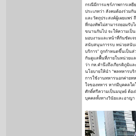
กรณีมีการแชร์ภาพการเหย
ประเภทว่า สังคมต้องร่วมกั
และวัตถุประสงค์ผู้เผยแพร่ 
ที่กองทัพไม่สามารถยอมรับได
ขนานกันไป จะให้ความเป็นธร
มอบงานและหน้าที่กันชัดเจน
สนับสนุนการรบ หน่วยสนับ
บริการ” ถูกกำหนดขึ้นเป็นส
กันดูแลพื้นที่ภายในหน่วยแล
ว่า กห.คำนึงถึงเกียรติภูมิแล
นโยบายให้นำ “พลทหารบริกา
การใช้งานทหารนอกค่ายทหา
ใจของทหาร หากมีบุคคลใดใ
ศักดิ์ศรีความเป็นมนุษย์ ต้อ
บุคคลทั้งทางวินัยและอาญา