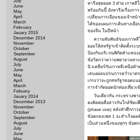
July
หารือสุดยอด 3 ฝ่าย เกาหลีใต้
June
พร้อมกันนี้ ยังหารือเรื่อ
May
April
เปลี่ยนการเยือนของเจ้าหน้
March
ได้ของแผนการเดินทางเยือน 
February
ของจีน ในปีหน้า
Jauary 2015
December 2014
ความสัมพันธ์ของเกาหลี
November
ยอมให้สหรัฐฯเข้าติดตั้งระบ
October
ป้องกันบริเวณพิกัดตำแหน่งส
September
August
ข้อวิตกว่าความพยายามทางก
July
นิวเคลียร์กับเกาหลีเหนือทำท
June
เสนอผ่อนปรนการคว่ำบาตรแล
May
April
เกรงว่าจะถูกสหรัฐฯสอดแ
March
การจำกัดยอดนักท่องเที่ยวเข
Febuary
วันเดียวกัน กระทรวงพาณ
Jauary 2014
December 2013
คงติดต่อสื่อสารกันใกล้ชิด
November
(phase one) หลังทำศึกการค้า
October
ข้อตกลงเฟส 1 จะสำเร็จผลต
September
August
เป็นส่วนหนึ่งของทุกๆ ข้อตก
July
June
May