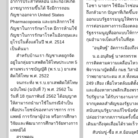
อาการประสาทหลอน และก่อให้เกิด
โอชา นายกฯ ใช้มีอะไรซ่อนอ
อาชญากรรมขึ้นได้ จึงมีการถอน
ถึงกลัวมาก ปัญหาที่เกิดขึ้
กัญชาออกจาก United States
ออกแบบรัฐธรรมนูญให้พรรค
Pharmacopoeia และยกเลิกการใช้
การต่อรองทางการเมืองตลอ
กัญชาในการรักษาโรค มีการห้ามใช้
รัฐธรรมนูญที่ออกแบบให้การ
กัญชาในการรักษาโรคในอังกฤษและ
กุมอำนาจเบ็ดเสร็จในที่สุด
ยุโรปในตั้งแต่ในปี พ.ศ. 2514
“อนุดิษฐ์” อัดการเมืองถึงจ
เป็นต้นมา
สำหรับบ้านเรา กัญชาเคยถูกจัด
น.อ.อนุดิษฐ์ นาครทรรพ 
อยู่ในกลุ่มยาเสพติดให้โทษประเภท 5
การติดตามความเคลื่อนไหว
ตามพระราชบัญญัติ (พ.ร.บ.) ยาเสพ
พิจารณาญัตติตั้ง กมธ.วิ
ติดให้โทษ พ.ศ. 2522
ว่าพยายามระดม ส.ส.ทั้งหมด
จนกระทั่ง พ.ร.บ.ยาเสพติดให้โทษ
249 เสียง เพื่อโหวตล้มมติตั้
ฉบับใหม่ (ฉบับที่ 7) พ.ศ. 2562 ใน
และต้องหาทางพลิกเสียงพรร
วันที่ 18 กุมภาพันธ์ 2562 ได้อนุญาต
วิปรัฐบาล ได้รับรายงานจ
ให้สามารถนำมาใช้ในกรณีจำเป็น
จากบุคคลสำคัญของรัฐบาลเ
เพื่อประโยชน์ของทางราชการ การ
สนับสนุนรัฐบาลแก้ไขข้อขัดข้อ
แพทย์ การรักษาผู้ป่วย หรือการศึกษา
ปล่อยว่าหากสภาฯล่มครั้งนี
วิจัยและพัฒนาการศึกษาวิจัยทางการ
เดินมาถึงจุดเสื่อมได้รวดเร็
แพทย์ได้
สับข่มขู่-ซื้อ ส.ส.ย้อนยุค
สรรพคุณ