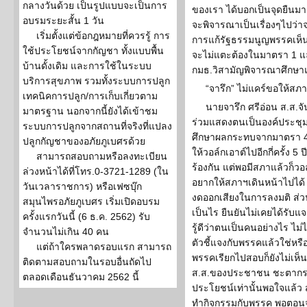
กลางวันด้วย เป็นรูปแบบจะเป็นการ
ของเรา ได้บอกเป็นจุดยืนมา
อบรมระยะสั้น 1 วัน
จะพิจารณาเป็นเรื่องๆไปว่าจ
เริ่มตั้งแต่ข้อกฎหมายที่ควรรู้ การ
การแก้รัฐธรรมนูญพรรคเห็นด
ใช้ประโยชน์จากกัญชา ทั้งแบบพื้น
จะไม่แตะต้องในมาตรา 1 แล
บ้านดั้งเดิม และการใช้ในระบบ
กมธ.วิสามัญพิจารณาศึกษา
บริการสุขภาพ รวมทั้งระบบการปลูก
“จารึก” ไม่แคร์ขอให้สภ
เทคนิคการปลูก/การเก็บเกี่ยวตาม
นายจารึก ศรีอ่อน ส.ส.จั
มาตรฐาน นอกจากนี้ยังได้เข้าชม
ร่วมแสดงตนเป็นองค์ประชุม
ระบบการปลูกจากสถานที่จริงที่แปลง
ศึกษาผลกระทบจากมาตรา 44
ปลูกกัญชาของอภัยภูเบศรด้วย
ให้วอล์กเอาต์ไปอีกกี่ครั้ง 5 
สามารถสอบถามหรือลงทะเบียน
ร้องกัน แต่พอมีสภาแล้วก็วอล์
ล่วงหน้าได้ที่โทร.0-3721-1289 (ใน
อยากให้สภาฯเดินหน้าไปได้ 
วันเวลาราชการ) หรือเฟซบุ๊ก
งดออกเสียงในการลงมติ ส่วน
สมุนไพรอภัยภูเบศร เริ่มเปิดอบรม
เป็นไร ยืนยันไม่เคยได้รับ
ครั้งแรกวันนี้ (6 ธ.ค. 2562) รับ
รู้ดีว่าตนเป็นคนอย่างไร ไม่ไ
จำนวนไม่เกิน 40 คน
ตัวชี้แจงกับพรรคแล้วใช่หรื
แต่ถ้าใครพลาดรอบแรก สามารถ
พรรคเรียกไปสอบก็ยังไม่เห็น
ติดตามสอบถามในรอบอื่นถัดไป
ส.ส.ของประชาชน ชะตากรร
ตลอดเดือนธันวาคม 2562 นี้
ประโยชน์เท่านั้นพอใจแล้ว ส
ทำกิจกรรมกับพรรค พอตอน