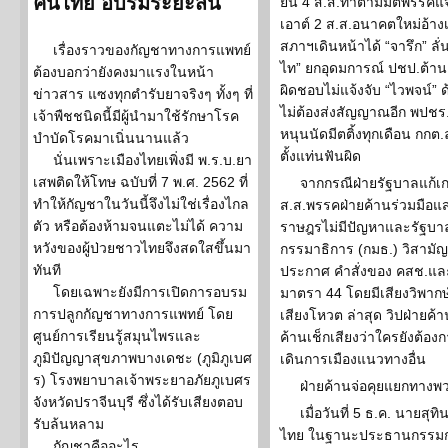
คนไทย อบรมระยะสั้น
ยัน 4 ส.ส.ทำตามมติพรรคแจ้
เอาต์ 2 ส.ส.อนาคตใหม่อ้า
สภาฯเดินหน้าได้ “จารึก” ลั่น
เรื่องราวของกัญชาทางการแพทย์
ไท” ยกอุดมการณ์ ปชป.ต้านเ
ต้องบอกว่ายังคงมาแรงในหน้า
ผิดชอบไม่แจ้งจับ “ไวพจน์” ด้
ข่าวสาร แซงทุกตำรับยาจริงๆ ทั้งๆ ที่
ไม่ต้องส่งสัญญาณอีก พปชร.
เจ้าพืชชนิดนี้มีผู้นำมาใช้รักษาโรค
หนุนนัดมีตติ้งทุกเดือน กกต.
บำบัดโรคมาเนิ่นนานแล้ว
ตั้งแท่นฟันผิด
นั่นเพราะเมืองไทยเพิ่งมี พ.ร.บ.ยา
เสพติดให้โทษ ฉบับที่ 7 พ.ศ. 2562 ที่
จากกรณีฝ่ายรัฐบาลแก้เ
ทำให้กัญชาในวันนี้จึงไม่ใช่เรื่องไกล
ส.ส.พรรคฝ่ายค้านร่วมมือแ
ตัว หรือต้องห้ามจนแตะไม่ได้ ความ
ราษฎรไม่มีปัญหาและรัฐบา
หวังของผู้ป่วยชาวไทยจึงสดใสขึ้นมา
กรรมาธิการ (กมธ.) วิสา
ทันที
ประกาศ คำสั่งของ คสช.แ
โดยเฉพาะยังมีการเปิดการอบรม
มาตรา 44 โดยมีเสียงวิพากษ์
การปลูกกัญชาทางการแพทย์ โดย
เสียงโหวต ล่าสุด วิปฝ่ายค้
ศูนย์การเรียนรู้สมุนไพรและ
ค้านเช็กเสียงว่าใครยังต้อ
ภูมิปัญญาสุขภาพบางเดชะ (ภูมิภูเบศ
เดินการเมืองแนวทางอื่น
ร) โรงพยาบาลเจ้าพระยาอภัยภูเบศร
ฝ่ายค้านจ่อคุยแยกทาง
จังหวัดปราจีนบุรี ซึ่งได้รับเสียงตอบ
เมื่อวันที่ 5 ธ.ค. นายส
รับล้นหลาม
ไทย ในฐานะประธานกรรมก
กัญชาคืออะไร