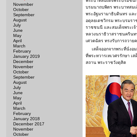
พระบาทสมเด็จพระบรมชนกา
November
บรมนาถบพิตร พระบาทสมเ
October
พระอัฐมรามาธิบดินทร และพ
September
August
อดุลยเดชวิกรม พระบรมรา
July
ราชชนนี และสมเด็จพระเจ้า
June
หลวงนราธิวาสราชนครินทร
May
April
เศวตฉัตร ทรงรับการถวายคว
March
เสด็จออกจากพระที่นั่งอม
February
ที่พระทวารเทเวศรรักษา เสด
January 2019
December
สถาน พระราชวังดุสิต
November
October
September
August
July
June
May
April
March
February
January 2018
December 2017
November
October