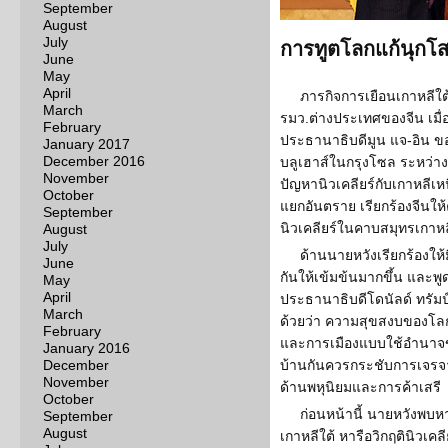
September
August
July
การทูตโลกแก้นุกโส
June
May
April
ภารกิจการเยือนเกาหลีใต
March
รมว.ต่างประเทศของจีน เมื่อ 
February
ประธานาธิบดีมูน แจ-อิน ขอ
January 2017
December 2016
บลูเฮาส์ในกรุงโซล ระหว่างนี
November
ปัญหานิวเคลียร์กับเกาหลี
October
แยกอันตราย เรียกร้องจีนให
September
นิวเคลียร์ในคาบสมุทรเกาหล
August
July
ด้านนายหวังเรียกร้องให
June
กันให้เข้มข้นมากขึ้น และพ
May
April
ประธานาธิบดีโดนัลด์ ทรัมป์
March
ด้วยว่า ความสุขสงบของโลก
February
และการเมืองแบบใช้อำนาจขู่
January 2016
December
บ้านกันควรกระชับการเจรจาแ
November
ด้านพหุนิยมและการค้าเสรี
October
ก่อนหน้านี้ นายหวังพบห
September
August
เกาหลีใต้ หารือวิกฤตินิวเค