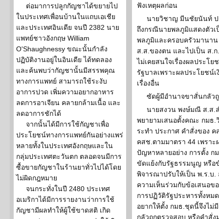
ฟังเหตุผลก่อน
ต่อมาการปลูกกัญชาได้ขยายไป
ในประเทศเพื่อนบ้านในแถบเอเชีย
นายวิชาญ มีนชัยนันท์ 
และประเทศอินเดีย จนปี 2382 นาย
ถึงกรณีนายพลภูมิแสดงตัวเป็
แพทย์ชาวอังกฤษ William
พลภูมิและครอบครัวมานาน ตั้
O'Shaughnessy ขณะนั้นกำลัง
ส.ส.ของตน และไปเป็น ส.ก.
ปฏิบัติงานอยู่ในอินเดีย ได้ทดลอง
ไม่เคยสนใจเรื่องผลประโยชน์
และค้นพบว่ากัญชานั้นมีสรรพคุณ
รัฐบาลเพราะผลประโยชน์เงิ
ทางการแพทย์ สามารถใช้ระงับ
เรื่องอื่น
อาการปวด เพิ่มความอยากอาหาร
ซัดผู้มีอำนาจขาสั่นกลั
ลดการอาเจียน คลายกล้ามเนื้อ และ
นายสงวน พงษ์มณี ส.ส.ลำ
ลดอาการชักได้
พยายามเสนอตั้งคณะ กมธ.
จากนั้นได้มีการใช้กัญชาเพื่อ
ระทำ ประกาศ คำสั่งของ ค
ประโยชน์ทางการแพทย์กันอย่างแพร่
คสช.ตามมาตรา 44 เพราะผ
หลายทั้งในประเทศอังกฤษและใน
ปัญหาหลายอย่าง การตั้ง กมธ
กลุ่มประเทศตะวันตก ตลอดจนมีการ
ขัดแย้งกับรัฐธรรมนูญ หรื
ซื้อขายกัญชาในร้านยาทั่วไปได้โดย
พิจารณาปรับให้เป็น พ.ร.บ.
ไม่ผิดกฎหมาย
ความเห็นร่วมกับข้อเสนอของ
จนกระทั่งในปี 2480 ประเทศ
การปฏิวัติรัฐประหารทั้งหมด
อเมริกาได้มีการรายงานว่าการใช้
อยากให้ตั้ง กมธ.ชุดนี้จึงไม่
กัญชามีผลทำให้ผู้ใช้ขาดสติ เกิด
กลัวถูกตรวจสอบ หรือคำสั่งม