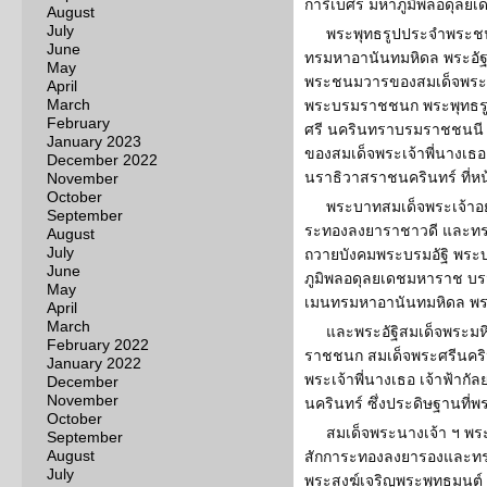
การิเบศร มหาภูมิพลอดุล
August
July
พระพุทธรูปประจำพระ
June
ทรมหาอานันทมหิดล พระอัฐ
May
พระชนมวารของสมเด็จพระม
April
March
พระบรมราชชนก พระพุทธร
February
ศรี นครินทราบรมราชชนน
January 2023
ของสมเด็จพระเจ้าพี่นางเธ
December 2022
นราธิวาสราชนครินทร์ ที่หน
November
October
พระบาทสมเด็จพระเจ้าอยู
September
ระทองลงยาราชาวดี และทรงจ
August
July
ถวายบังคมพระบรมอัฐิ พร
June
ภูมิพลอดุลยเดชมหาราช บ
May
เมนทรมหาอานันทมหิดล พร
April
March
และพระอัฐิสมเด็จพระมห
February 2022
ราชชนก สมเด็จพระศรีนคร
January 2022
พระเจ้าพี่นางเธอ เจ้าฟ้า
December
November
นครินทร์ ซึ่งประดิษฐานที
October
สมเด็จพระนางเจ้า ฯ พระ
September
August
สักการะทองลงยารองและทรง
July
พระสงฆ์เจริญพระพุทธมนต์ 