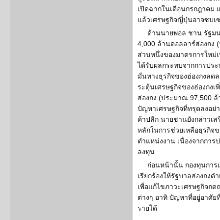
เปิดฉากในเดือนกรกฎาคม แ
แล้วเศรษฐกิจญี่ปุ่นอาจซบเ
ด้านนายพอล ชาน รัฐมนตรี
4,000 ล้านดอลลาร์ฮ่องกง (
ส่วนหนึ่งของมาตรการใหม่เพื
ได้รับผลกระทบจากการประท้
มั่นทางธุรกิจของฮ่องกงลดล
ระตุ้นเศรษฐกิจของฮ่องกงเพิ
ฮ่องกง (ประมาณ 97,500 ล้านบ
ปัญหาเศรษฐกิจที่ทรุดลงอย
ค้าปลีก นายชานยังกล่าวเสร
หลักในการช่วยเหลือธุรกิจ
ตำแหน่งงาน เนื่องจากการปร
ลงทุน
ก่อนหน้านั้น กองทุนการ
เรียกร้องให้รัฐบาลฮ่องกงด
เพื่อแก้ไขภาวะเศรษฐกิจถ
ต่างๆ อาทิ ปัญหาที่อยู่อาศั
รายได้