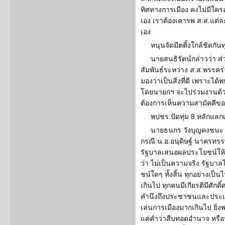
ทิศทางการเมือง คงไม่มีใ
เอง เราต้องเคารพ ส.ส.แต่ล
เอง
หนุนจัดมีตติ้งใกล้ชิดกัน
นายสนธิรัตน์กล่าวว่า 
สัมพันธ์ระหว่าง ส.ส.พรรคร่
มองว่าเป็นสิ่งที่ดี เพราะไ
โดยนายกฯ จะไปร่วมงานด้วยท
ต้องการเห็นความสามัคคีขอ
พปชร.ปัดทุ่ม 8 หลักแลก
นายธนกร วังบุญคงชนะ 
กรณี น.อ.อนุดิษฐ์ นาครทรร
รัฐบาลเสนอผลประโยชน์ให้
ว่า ไม่เป็นความจริง รัฐบาล
ชน์ใดๆ ทั้งสิ้น ทุกอย่างเ
เกินไป ทุกคนมีเกียรติมีศักดิ์
คำนึงถึงประชาชนและประเทศ
เล่นการเมืองมากเกินไป ยิ่ง
แค่คำว่าสืบทอดอำนาจ หรือป