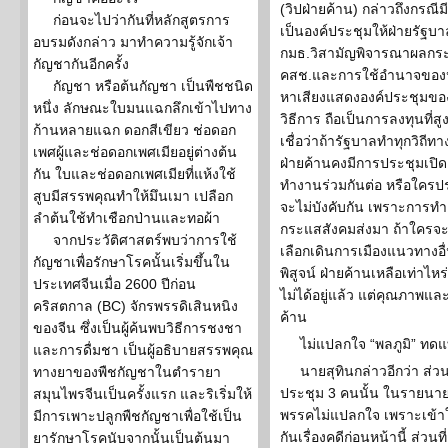
(วิปฝ่ายค้าน) กล่าวถึงกรณี
ก่อนจะไปว่ากันที่หลักสูตรการ
เป็นองค์ประชุมให้ฝ่ายรัฐ
อบรมดังกล่าว มาทำความรู้จักเจ้า
กมธ.วิสามัญพิจารณาผลกร
กัญชากันอีกครั้ง
คสช.และการใช้อำนาจของห
กัญชา หรือต้นกัญชา เป็นพืชชนิด
หาเสียงแสดงองค์ประชุมของร
หนึ่ง ลักษณะใบมนแฉกลึกเข้าไปทาง
วิธีการ ถือเป็นการลงทุนที่
ก้านหลายแฉก ดอกสีเขียว ช่อดอก
เชื่อว่าถ้ารัฐบาลทำทุกวิถีท
เพศผู้และช่อดอกเพศเมียอยู่ต่างต้น
ฝ่ายค้านคงมีการประชุมเปิด
กัน ใบและช่อดอกเพศเมียที่แห้งใช้
ทำงานร่วมกันต่อ หรือใคร
สูบมีสรรพคุณทำให้มึนเมา เปลือก
จะไม่บังคับกัน เพราะการท
ลำต้นใช้ทำเชือกป่านและทอผ้า
กระแสสังคมส่งมา ถ้าใครจะ
จากประวัติศาสตร์พบว่าการใช้
เลือกเดินการเมืองแนวทางอื่น
กัญชาเพื่อรักษาโรคนั้นเริ่มขึ้นใน
พิสูจน์ ฝ่ายค้านเหลือเท่าไห
ประเทศจีนเมื่อ 2600 ปีก่อน
ไม่ได้อยู่แล้ว แต่คุณภาพแล
คริสตกาล (BC) จักรพรรดิเสินหนิง
ค้าน
ของจีน ซึ่งเป็นผู้ค้นพบวิธีการชงชา
ไม่แปลกใจ “พลภูมิ” ทด
และการดื่มชา เป็นผู้อธิบายสรรพคุณ
นายสุทินกล่าวอีกว่า ส่ว
ทางยาของพืชกัญชาในตำรายา
ประชุม 3 คนนั้น ในรายนายพ
สมุนไพรจีนเป็นครั้งแรก และริเริ่มให้
พรรคไม่แปลกใจ เพราะเข้า
มีการเพาะปลูกพืชกัญชาเพื่อใช้เป็น
กันเรื่องคดีก่อนหน้านี้ ส่วน
ยารักษาโรคนับจากนั้นเป็นต้นมา