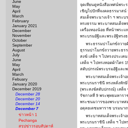
June
จุดเทียนดูหนังสือเทศน์พร
May
เชิญไปปักที่จงคลธรรมาสน์ 
April
March
สมเด็จพระนางเจ้า ฯ พระบรม
February
ทรงธรรม พระบาทสมเด็จพระเจ
January 2021
เครื่องทองน้อย ที่หน้าพร
December
November
พระบรมอัฐิและพระอัฐิทรงธ
October
พระธรรมปาโมกข์ถวายศ
September
August
ธุรรมปาโมกข์ถวายพระธรรม
July
สงฆ์ เสด็จ ฯ ไปทรงประเคน
June
เสด็จ ฯ ไปทรงทอดผ้าไตร 
May
สดับปกรณ์พระบรมอัฐิและพร
April
March
พระบาทสมเด็จพระเจ้าอย
Febuary
พระบรมราชินี ทรงหลั่งทักษ
January 2020
December 2019
(พระสงฆ์สดับปกรณ์) เสด็จ
December 28
รัชกาลที่ 9 พระพุทธมหารา
December 20
พระชนมวารของพระบาทสมเ
December 14
อดุลยเดชมหาราช บรมนาถบพิ
December 7
ข่าวหน้า 1
พระบาทสมเด็จพระเจ้าอย
Pechanga
พระบรมราชินี เสด็จ ฯ ไป
สรุปข่าวรอบสัปดาห์