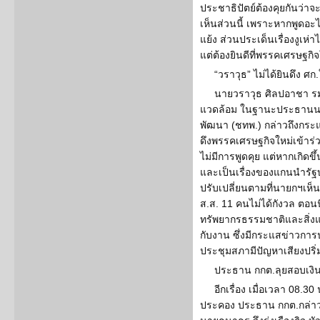
ประชาธิปัตย์ต้องคุยกันว่า
เห็นส่วนนี้ เพราะหากพูด
แย้ง ส่วนประเด็นเรื่องงูเห
แต่ต้องยินดีที่พรรคเศรษฐก
“วราวุธ” ไม่ได้ยินดึง ศก
นายวราวุธ ศิลปอาชา ร
แวดล้อม ในฐานะประธานน
พัฒนา (ชทพ.) กล่าวถึงกระแ
ดึงพรรคเศรษฐกิจใหม่เข้าร่ว
ไม่มีการพูดคุย แต่หากเกิดขึ
และเป็นเรื่องของแกนนำรัฐบ
ปรับเปลี่ยนตามที่นายกฯเห
ส.ส. 11 คนไม่ได้กังวล ตอน
ทรัพยากรธรรมชาติและสิ่งแวด
กับงาน ซึ่งมีกระแสข่าวการ
ประชุมสภามีปัญหาเสียงปริ่
ประธาน กกต.ลุยสอบเงินก
อีกเรื่อง เมื่อเวลา 08.3
ประคอง ประธาน กกต.กล่าว