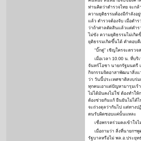
คนหนึ่ง หนีหมายจับของศา
ท่านคิดว่าตำรวจไทย จะกล้า
ความยุติธรรมต้องมีกำลังอยู
แล้ว ตำรวจต้องจับ เมื่อตำร
ว่าถ้าศาลตัดสินแล้วแต่ตำร
ไม่ขัง ความยุติธรรมไม่เกิด
ยุติธรรมเกิดขึ้นได้ คำตอบคือ
“บิ๊กตู่” เชิญใครจะตรวจ
เมื่อเวลา 10.00 น. ที่
จันทร์โอชา นายกรัฐมนตรี 
กิจกรรมจิตอาสาพัฒนาสิ่
ว่า วันนี้ประเทศชาติสงบร่มเ
ทุกคนเอาแต่ปัญหามารุมเร้
ไม่ได้มันคงไม่ใช่ ต้องทำใ
ต้องช่วยกันแก้ ยืนยันไม่ได
จะถ่วงดุลว่ากันไป แต่ทางป
ตนรับผิดชอบแค่นั้นแหละ
เชื่อพรรคร่วมคงเข้าใจไม่
เมื่อถามว่า สิ่งที่นายก
รัฐบาลหรือไม่ พล.อ.ประยุท