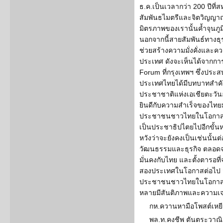
ธ.ค.เป็นเวลากว่า 200 ปีที
สัมพันธไมตรีและจิตวิญญาณ
มิตรภาพของเรานั้นค้ำจุนภูม
นอกจากนี้สายสัมพันธ์ทางธ
ช่วยสร้างความมั่งคั่งและคว
ประเทศ ดังจะเห็นได้จากการ
Forum ที่กรุงเทพฯ ซึ่งประ
ประเทศไทยได้มีบทบาทสำ
ประชาชาติแห่งเอเชียตะวั
ยินดีกับความสำเร็จของไทยม
ประชาชนชาวไทยในโอกาสที
เป็นประชาธิปไตยไปอีกขั้นหน
หวังว่าจะยังคงเป็นเช่นนั้นต
วัฒนธรรมและธุรกิจ ตลอด
มั่นคงกับไทย และตั้งตารอที
สองประเทศในโอกาสต่อไป 
ประชาชนชาวไทยในโอกาสวั
หลายมีสันติภาพและความเจริญ
กห.ควานหามือโพสต์เหย
พล.ท.คงชีพ ตันตระวาณ