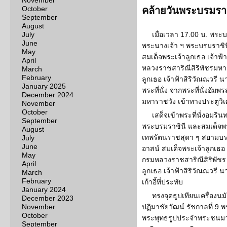
November
October
คล้ายวันพระบรมรา
September
August
July
เมื่อเวลา 17.00 น. พระ
June
พระนางเจ้า ฯ พระบรมราชิน
May
สมเด็จพระเจ้าลูกเธอ เจ้าฟ
April
หลวงราชสาริณีสิริพัชรมหา
March
February
ลูกเธอ เจ้าฟ้าสิริวัณณวรี
January 2025
พระที่นั่ง จากพระที่นั่งอั
December 2024
มหาราชวัง เข้าทางประตูวิ
November
October
เสด็จเข้าพระที่นั่งอมริ
September
พระบรมราชินี และสมเด็จพ
August
เทพรัตนราชสุดา ๆ สยามบร
July
June
อาสน์ สมเด็จพระเจ้าลูกเธอ 
May
กรมหลวงราชสาริณีสิริพัชร
April
ลูกเธอ เจ้าฟ้าสิริวัณณวรี
March
February
เก้าอี้ที่ประทับ
January 2024
ทรงจุดธูปเทียนเครื่อง
December 2023
November
ปฏิมาชัยวัฒน์ รัชกาลที่ 9
October
พระพุทธรูปประจำพระชนม
September