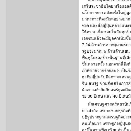
เสรีประชาธิปไตย หรือแอลดีพ
นโยบายการคลังครั้งใหญ่มูล
มาตรการที่จะมีผลอย่างมาก บ
ชเค และสื่อญี่ปุ่นหลายแห่
ให้ความเห็นชอบในวันศุกร
เอกชนแล้วจะมีมูลค่าเพิ่มขึ
7.24 ล้านล้านบาท)มาตรการ
รัฐประมาณ 6 ล้านล้านเยน (
ฟื้นฟูโครงสร้างพื้นฐานที่เส
ขึ้นหลายครั้ง นอกจากนี้ย
ภาษีขายจากร้อยละ 8 เป็นร้อย
ธุรกิจญี่ปุ่นรับมือภาวะเศ
จีน-สหรัฐ ช่วยส่งเสริมการ
ค้าอย่างจำกัดกับสหรัฐจะมีผ
วัย 30 ปีเศษ และ 40 ปีเศษ
นักเศรษฐศาสตร์สถาบันวิจ
ย่างจำกัด เพราะช่วยธุรกิจที่
ปฏิรูปรากฐานเศรษฐกิจประเ
คนเตือนว่า เศรษฐกิจญี่ปุ่น
สูงขึ้นมากเพื่อเตรียมตัวเป็