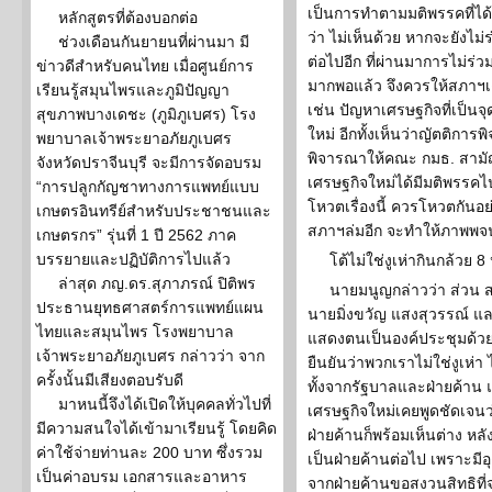
เป็นการทำตามมติพรรคที่ได้
หลักสูตรที่ต้องบอกต่อ
ว่า ไม่เห็นด้วย หากจะยังไม่
ช่วงเดือนกันยายนที่ผ่านมา มี
ต่อไปอีก ที่ผ่านมาการไม่ร่
ข่าวดีสำหรับคนไทย เมื่อศูนย์การ
มากพอแล้ว จึงควรให้สภาฯเด
เรียนรู้สมุนไพรและภูมิปัญญา
เช่น ปัญหาเศรษฐกิจที่เป็น
สุขภาพบางเดชะ (ภูมิภูเบศร) โรง
ใหม่ อีกทั้งเห็นว่าญัตติ
พยาบาลเจ้าพระยาอภัยภูเบศร
พิจารณาให้คณะ กมธ. สามั
จังหวัดปราจีนบุรี จะมีการจัดอบรม
เศรษฐกิจใหม่ได้มีมติพรรคไ
“การปลูกกัญชาทางการแพทย์แบบ
โหวตเรื่องนี้ ควรโหวตกันอย
เกษตรอินทรีย์สำหรับประชาชนและ
สภาฯล่มอีก จะทำให้ภาพพจน
เกษตรกร” รุ่นที่ 1 ปี 2562 ภาค
บรรยายและปฏิบัติการไปแล้ว
โต้ไม่ใช่งูเห่ากินกล้วย 8
ล่าสุด ภญ.ดร.สุภาภรณ์ ปิติพร
นายมนูญกล่าวว่า ส่วน ส
ประธานยุทธศาสตร์การแพทย์แผน
นายมิ่งขวัญ แสงสุวรรณ์ แล
ไทยและสมุนไพร โรงพยาบาล
แสดงตนเป็นองค์ประชุมด้วย 
เจ้าพระยาอภัยภูเบศร กล่าวว่า จาก
ยืนยันว่าพวกเราไม่ใช่งูเห่า 
ครั้งนั้นมีเสียงตอบรับดี
ทั้งจากรัฐบาลและฝ่ายค้าน 
มาหนนี้จึงได้เปิดให้บุคคลทั่วไปที่
เศรษฐกิจใหม่เคยพูดชัดเจนว่า
มีความสนใจได้เข้ามาเรียนรู้ โดยคิด
ฝ่ายค้านก็พร้อมเห็นต่าง ห
ค่าใช้จ่ายท่านละ 200 บาท ซึ่งรวม
เป็นฝ่ายค้านต่อไป เพราะมีอุ
เป็นค่าอบรม เอกสารและอาหาร
จากฝ่ายค้านขอสงวนสิทธิที่จ