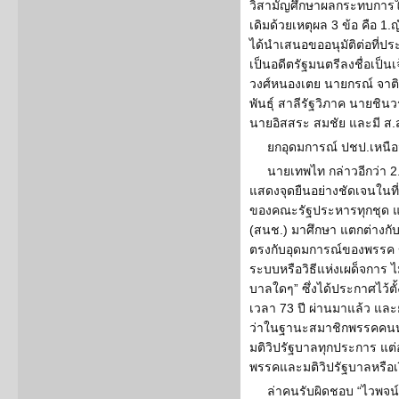
วิสามัญศึกษาผลกระทบการใช้
เดิมด้วยเหตุผล 3 ข้อ คือ 1.
ได้นำเสนอขออนุมัติต่อที่ป
เป็นอดีตรัฐมนตรีลงชื่อเป็น
วงศ์หนองเตย นายกรณ์ จาติก
พันธุ์ สาลีรัฐวิภาค นายชิน
นายอิสสระ สมชัย และมี ส.
ยกอุดมการณ์ ปชป.เหนือม
นายเทพไท กล่าวอีกว่า 2
แสดงจุดยืนอย่างชัดเจนในที
ของคณะรัฐประหารทุกชุด แ
(สนช.) มาศึกษา แตกต่างกับ
ตรงกับอุดมการณ์ของพรรค ข้
ระบบหรือวิธีแห่งเผด็จการ 
บาลใดๆ” ซึ่งได้ประกาศไว้ตั้
เวลา 73 ปี ผ่านมาแล้ว และย
ว่าในฐานะสมาชิกพรรคคนหน
มติวิปรัฐบาลทุกประการ แต่
พรรคและมติวิปรัฐบาลหรือเ
ล่าคนรับผิดชอบ “ไวพจน์