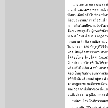
นายเทพไท กล่าวต่อว่า ส
ส.ส.กำแพงเพชร พรรคพลังปร
พัทยา เพื่อนำตัวไปฟังคำพิ
ห้องประชุมสภาฯ เมื่อวันที่ 4
ความผิดโดยมีหมายจับชัดเจน เ
ต้องเร่งจับกุมตัว ผู้กระทำผิด
พ.ต.ท.ไวพจน์ มาปรากฏตัวท
กฎหมายว่า มีความผิดตาม
ไม่ มาตรา 189 บัญญัติไว้ว่าผ
หรือเป็นผู้ต้องหาว่ากระทำคว
ให้ต้องโทษ โดยให้พำนักแก่ผู
ด้วยประการใด เพื่อไม่ให้ถูก
หรือปรับไม่เกิน 4 หมื่นบาท ห
ต้องเป็นผู้รับผิดชอบความผ
ให้ที่พักพิงหรือพบตัวผู้กระทำ
ตามกฎหมาย จะมีความผิดหรือ
ของรัฐสภาที่เกี่ยวข้อง ตั้ง
จนถึงประธานวุฒิสภาและปร
“พนิต” ย้ำหน้าที่ตรวจสอ
นายพนิต วิกิตเศรษฐ์ ส.ส