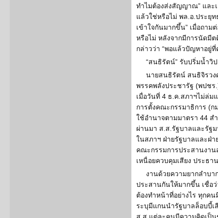
ทำไมต้องส่งสัญญาณ” และเมื
แล้วใช่หรือไม่ พล.อ.ประยุท
เข้าใจกันมากขึ้น” เมื่อถามต
หรือไม่ หลังจากมีการนัดมีต
กล่าวว่า “พอแล้วปัญหาอยู่ที
“สนธิรัตน์” รับปริ่มน้ำวิ
นายสนธิรัตน์ สนธิจิรว
พรรคพลังประชารัฐ (พปชร.
เมื่อวันที่ 4 ธ.ค.สภาฯไม่
การตั้งคณะกรรมาธิการ (ก
ใช้อำนาจตามมาตรา 44 สำเร
ผ่านมา ส.ส.รัฐบาลและรัฐม
ในสภาฯ ฝ่ายรัฐบาลและฝ่ายค
คณะกรรมการประสานงานสภา
เหนื่อยควบคุมเสียง ประธา
งานด้วยความยากลำบาก แต
ประสานกันให้มากขึ้น เชื่อว
ต้องทำหน้าที่อย่างไร ทุกคน
ระบุมีแกนนำรัฐบาลล็อบบี้เส
ส.ส.แต่ละคนมีความคิดเป็น