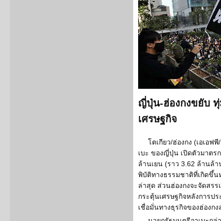
ญี่ปุ่น-ฮ่องกงขยับ 
เศรษฐกิจ
โตเกียว/ฮ่องกง (เอเอฟพ
เบะ ของญี่ปุ่น เปิดตัวมาตร
ล้านเยน (ราว 3.62 ล้านล
พิบัติทางธรรมชาติที่เกิดขึ
ล่าสุด ส่วนฮ่องกงจะจัดสรรเ
กระตุ้นเศรษฐกิจหลังการป
เชื่อมั่นทางธุรกิจของฮ่องก
นายกรัฐมนตรีอาเบะกล