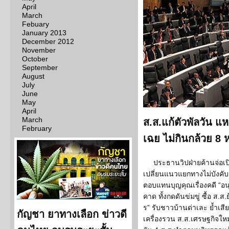
April
March
Febuary
January 2013
December 2012
November
October
September
August
July
June
May
April
March
ส.ส.แก้ตัวพัลวัน แ
February
เฉย ไม่กินกล้วย 8 
ประธานวิปฝ่ายค้านจ่อเ
เปลี่ยนแนวแยกทางไม่บังคับก
ตอบแทนบุญคุณเรื่องคดี “อนุดิ
คาด ทั้งกดดันข่มขู่ ซื้อ ส.ส
ร” รับชาวบ้านด่าเละ ย้ำเ
กัญชา ยาทางเลือก ข่าวดี
เครื่องรวน ส.ส.เศรษฐกิจใหม่