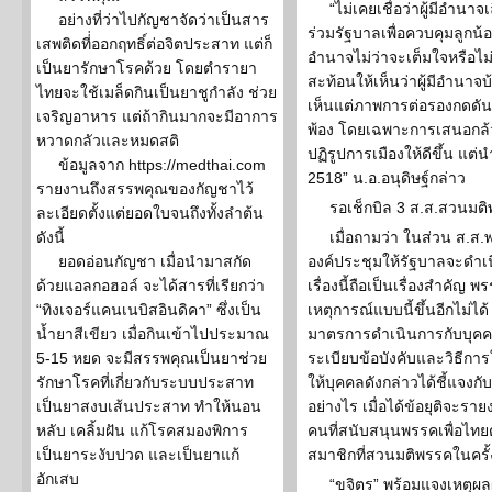
“ไม่เคยเชื่อว่าผู้มีอำนา
อย่างที่ว่าไปกัญชาจัดว่าเป็นสาร
ร่วมรัฐบาลเพื่อควบคุมลูกน้
เสพติดที่่ออกฤทธิ์ต่อจิตประสาท แต่ก็
อำนาจไม่ว่าจะเต็มใจหรือไม่ก
เป็นยารักษาโรคด้วย โดยตำรายา
สะท้อนให้เห็นว่าผู้มีอำนา
ไทยจะใช้เมล็ดกินเป็นยาชูกำลัง ช่วย
เห็นแต่ภาพการต่อรองกดดัน
เจริญอาหาร แต่ถ้ากินมากจะมีอาการ
พ้อง โดยเฉพาะการเสนอกล้วย
หวาดกลัวและหมดสติ
ปฏิรูปการเมืองให้ดีขึ้น แต
ข้อมูลจาก https://medthai.com
2518” น.อ.อนุดิษฐ์กล่าว
รายงานถึงสรรพคุณของกัญชาไว้
รอเช็กบิล 3 ส.ส.สวนมต
ละเอียดตั้งแต่ยอดใบจนถึงทั้งลำต้น
ดังนี้
เมื่อถามว่า ในส่วน ส.ส.
ยอดอ่อนกัญชา เมื่อนำมาสกัด
องค์ประชุมให้รัฐบาลจะดำเน
ด้วยแอลกอฮอล์ จะได้สารที่เรียกว่า
เรื่องนี้ถือเป็นเรื่องสำคัญ
“ทิงเจอร์แคนเนบิสอินดิคา” ซึ่งเป็น
เหตุการณ์แบบนี้ขึ้นอีกไม่ไ
น้ำยาสีเขียว เมื่อกินเข้าไปประมาณ
มาตรการดำเนินการกับบุคคล
5-15 หยด จะมีสรรพคุณเป็นยาช่วย
ระเบียบข้อบังคับและวิธีการ
รักษาโรคที่เกี่ยวกับระบบประสาท
ให้บุคคลดังกล่าวได้ชี้แจง
เป็นยาสงบเส้นประสาท ทำให้นอน
อย่างไร เมื่อได้ข้อยุติจะ
หลับ เคลิ้มฝัน แก้โรคสมองพิการ
คนที่สนับสนุนพรรคเพื่อไทย
เป็นยาระงับปวด และเป็นยาแก้
สมาชิกที่สวนมติพรรคในครั้ง
อักเสบ
“ขจิตร” พร้อมแจงเหตุผลผ