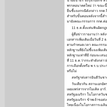
นายธนาธร จึงรุ่งเรืองกิจ ห
พรรคอนาคตใหม่ ว่า ขณะนี
ยื่นชี้แจงกรณีดังกล่าว กกต
สำหรับขั้นตอนหลังจากนี้สำ
มายังคณะกรรมการ กกต.ต่
11 ธ.ค.ตั้งแท่นฟันผิดก
ผู้สื่อข่าวรายงานว่า 
เอกสารเพิ่มเติมเมื่อวันที่ 
ตามกำหนดเวลา คณะกรรมก
หลักฐานที่ยังไม่ชี้แจงเพิ
หลักฐานเท่าที่มี ก่อนจะเสน
ที่ 11 ธ.ค.ว่ากระทำดังกล่า
การเลือกตั้งหรือ พ.ร.บ.ปร
หรือไม่
สหรัฐฯส่งสารยินดีวันชา
วันเดียวกัน สถานเอกอ
เผยแพร่สารจากไมเคิล อาร์
สหรัฐอเมริกา ในโอกาสวัน
สหรัฐอเมริกา ข้าพเจ้าขอ
ไทยเนื่องในโอกาสการเฉลิมฉ