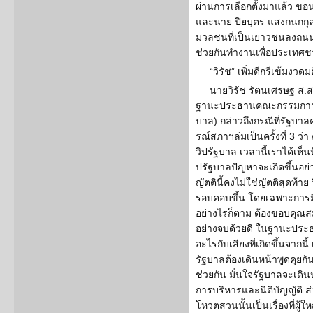
ผ่านการเลือกตั้งมาแล้ว ขอน
และนาย ปิยบุตร แสงกนกกุ
มวลชนที่เป็นเยาวชนลงถนน
ช่วยกันทำงานเพื่อประเทศชา
“วิรัช” เพิ่มดีกรีเข้มงวด
นายวิรัช รัตนเศรษฐ ส.ส
ฐานะประธานคณะกรรมการป
บาล) กล่าวถึงกรณีที่รัฐบาล
รณ์สภาฯล่มเป็นครั้งที่ 3 ว่
วิปรัฐบาล เวลานี้เราได้เห
ปรัฐบาลปัญหาจะเกิดขึ้นอย่า
ญัตตินี้คงไม่ใช่ญัตติสุดท้าย
รอบคอบขึ้น โดยเฉพาะการมีเส
อย่างไรก็ตาม ต้องขอบคุณสม
อย่างจบด้วยดี ในฐานะประธา
อะไรกับเสียงที่เกิดขึ้นจากนี้
รัฐบาลต้องเดินหน้าพูดคุยก
ช่วยกัน มั่นใจรัฐบาลจะเดิน
การบริหารและนิติบัญญัติ ส
โหวตสวนนั้นเป็นเรื่องที่ผู้