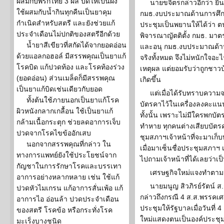
ผสมกับพริกไทย 3 ผล บดให้เป็นผง
นายขจิตรกล่าวอีกว่า ยืนย
ใช้ผสมกับน้ำกินทุกคืนเป็นยาคุม
กมธ.งบประมาณด้านการศึกษาแ
กำเนิดสำหรับสตรี และยังช่วยแก้
ประชุมเป็นพยานให้ได้ว่า ต
ประจำเดือนไม่ปกติของสตรีอีกด้วย
พิจารณาญัตติตั้ง กมธ. มาต
น้ำยาสีเขียวที่สกัดได้จากยอดอ่อน
และอนุ กมธ.งบประมาณด้
ด้วยแอลกอฮอล์ มีสรรพคุณเป็นยาแก้
จริงทั้งหมด จึงไม่หนักใจอะไ
โรคบิด แก้ปวดท้อง และโรคท้องร่วง
เหตุผล แต่ยอมรับว่าถูกชาวบ้
(ยอดอ่อน) ส่วนเมล็ดก็มีสรรพคุณ
เกิดขึ้น
เป็นยาแก้บิดเช่นเดียวกับยอด
แต่เมื่อได้รับทราบความจ
ทั้งต้นใช้ภายนอกเป็นยาแก้โรค
บัตรคาไว้ในเครื่องลงคะแนนเ
ผิวหนังกลากเกลื้อน ใช้เป็นยาแก้
ทั้งนั้น เพราะไม่มีใครพกบ
กล้ามเนื้อกระตุก ช่วยลดอาการเจ็บ
ทำหาย ทุกคนต่างเสียบบัตร
ปวดจากโรคไขข้ออักเสบ
ชุมสภาฯเจ้าหน้าที่จะมาเก็บ
นอกจากสรรพคุณที่กล่าว ใน
เมื่อมาเซ็นชื่อประชุมสภาฯ
ทางการแพทย์ยังใช้ประโยชน์จาก
ไปถามเจ้าหน้าที่ได้เลยว่าเป็
กัญชาในการรักษาโรคและบรรเทา
เศรษฐกิจใหม่แจงทำตาม
อาการอย่างหลากหลาย เช่น ใช้แก้
นายมนูญ สิวภิรย์รัตน์ ส
ปวดหัวไมเกรน แก้อาการสั่นเพ้อ แก้
กล่าวถึงกรณี 4 ส.ส.พรรคเ
อาการไอ อ่อนล้า ปวดประจำเดือน
ประชุมให้รัฐบาลเมื่อวันที่ 
ของสตรี โรคข้อ หรือกระทั่งโรค
ใหม่แสดงตนเป็นองค์ประชุมให
มะเร็งบางชนิด