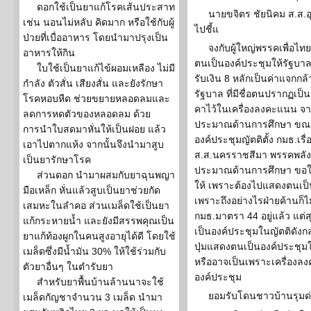
ดอกใช้เป็นยาแก้โรคเส้นประสาท
นายขจิตร ชัยนิคม ส.ส.อ
เช่น นอนไม่หลับ คิดมาก หรือใช้กับผู้
ไปชี้แ
ป่วยที่เบื่ออาหาร โดยนำมาปรุงเป็น
จงกับผู้ใหญ่พรรคเพื่อไ
อาหารให้กิน
ตนเป็นองค์ประชุมให้รัฐบาล 
ใบใช้เป็นยาแก้ไข้ผอมเหลือง ไม่มี
รับเงิน 8 หลักเป็นค่าแจกก
กำลัง ตัวสั่น เสียงสั่น และยังรักษา
รัฐบาล ที่มีชื่อตนปรากฏเป
โรคหอบหืด ช่วยขยายหลอดลมและ
คาไว้ในเครื่องลงคะแนน จา
ลดการหดตัวของหลอดลม ด้วย
ประมาณด้านการศึกษา ขณะน
การนำใบสดมาหั่นให้เป็นฝอย แล้ว
องค์ประชุมญัตติตั้ง กมธ.เรื
เอาไปตากแห้ง จากนั้นจึงนำมาสูบ
ส.ส.นครราชสีมา พรรคพลั
เป็นยารักษาโรค
ประมาณด้านการศึกษา ขอให
ส่วนดอก นำมาผสมกับยาฉุนพญา
ให้ เพราะต้องไปแสดงตนเป็น
มือเหล็ก หั่นแล้วสูบเป็นยาช่วยกัด
เพราะถึงอย่างไรฝ่ายค้านก็ไ
เสมหะในลำคอ ส่วนเมล็ดใช้เป็นยา
กมธ.มาตรา 44 อยู่แล้ว แต
แก้กระหายน้ำ และยังมีสรรพคุณเป็น
เป็นองค์ประชุมในญัตติดังก
ยาแก้ท้องผูกในคนสูงอายุได้ดี โดยใช้
ปุ่มแสดงตนเป็นองค์ประชุมให
เมล็ดซึ่งมีน้ำมัน 30% ให้ใช้ร่วมกับ
หรืออาจเป็นเพราะเครื่องลง
ตัวยาอื่นๆ ในตำรับยา
องค์ประชุม
สำหรับยาพื้นบ้านล้านนาจะใช้
ยอมรับโดนชาวบ้านรุมด
เมล็ดกัญชาจำนวน 3 เมล็ด นำมา