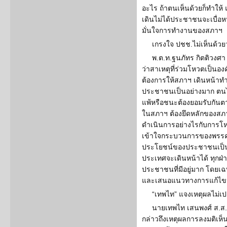
อะไร ถ้าตนเห็นด้วยก็ทำให้ แต
เดินไม่ได้ประชาชนจะเบื่อ
มั่นใจการทำงานของสภาฯ
เกรงใจ ปชช.ไม่เห็นด้วย
พ.ต.ท.ฐนภัทร กิตติวงศา
ว่าสาเหตุที่ร่วมโหวตเป็นอง
ต้องการให้สภาฯ เดินหน้าทำ
ประชาชนเป็นอย่างมาก ตนไม
แพ้หรือชนะต้องยอมรับกั
ในสภาฯ ต้องยึดหลักของสภา
ดำเนินการอย่างไรกับการ
เข้าใจกระบวนการของพรรค 
ประโยชน์ของประชาชนเป็นส
ประเทศจะเดินหน้าได้ ทุกฝ่
ประชาชนที่มีอยู่มาก โดยเ
และเสนอแนวทางการแก้ไขป
“เทพไท” แจงเหตุผลไม่เปล
นายเทพไท เสนพงศ์ ส.ส
กล่าวถึงเหตุผลการลงมติเห