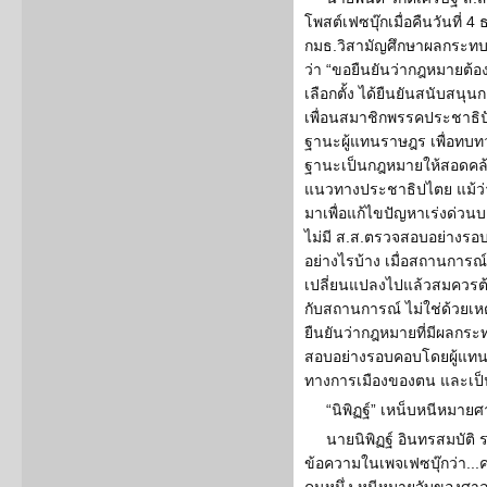
โพสต์เฟซบุ๊กเมื่อคืนวันที่ 
กมธ.วิสามัญศึกษาผลกระทบ
ว่า “ขอยืนยันว่ากฎหมายต้
เลือกตั้ง ได้ยืนยันสนับสนุ
เพื่อนสมาชิกพรรคประชาธิป
ฐานะผู้แทนราษฎร เพื่อทบท
ฐานะเป็นกฎหมายให้สอดค
แนวทางประชาธิปไตย แม้ว
มาเพื่อแก้ไขปัญหาเร่งด่วนบ
ไม่มี ส.ส.ตรวจสอบอย่างร
อย่างไรบ้าง เมื่อสถานการณ
เปลี่ยนแปลงไปแล้วสมควรต
กับสถานการณ์ ไม่ใช่ด้วยเหต
ยืนยันว่ากฎหมายที่มีผลกร
สอบอย่างรอบคอบโดยผู้แทนฯ 
ทางการเมืองของตน และเป็
“นิพิฏฐ์” เหน็บหนีหมาย
นายนิพิฏฐ์ อินทรสมบัติ
ข้อความในเพจเฟซบุ๊กว่า..