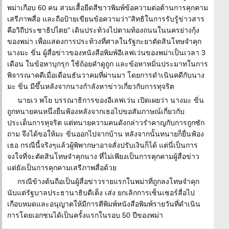
พม่าเกือบ 60 คน สวมเสื้อยืดสีขาวพิมพ์ข้อความต่อต้านการคุกคาม
เสรีภาพสื่อ และถือป้ายเขียนข้อความว่า"สิทธิในการรับรู้ข่าวสาร
คือวิถีประชาธิปไตย" เดินประท้วงไปตามท้องถนนในนครย่างกุ้ง
ของพม่า เพื่อแสดงการประท้วงที่ศาลในรัฐกะยาตัดสินโทษจำคุก
นางมะ ขิ่น ผู้สื่อข่าวของหนังสือพิมพ์อีเลฟเว่นของพม่าเป็นเวลา 3
เดือน ในข้อหาบุกรุก ใช้ถ้อยคำดูถูก และข้อหาหมิ่นประมาทในการ
พิจารณาคดีเมื่อเดือนธันวาคมที่ผ่านมา โดยการดำเนินคดีกับนาง
มะ ขิ่น มีขึ้นหลังจากนางกำลังหาข่าวเกี่ยวกับการทุจริต
นายเว พโย บรรณาธิการของอีเลฟเว่น เปิดเผยว่า นางมะ ขิ่น
ถูกทนายคนหนึ่งยื่นฟ้องหลังจากเธอไปขอสัมภาษณ์เกี่ยวกับ
ประเด็นการทุจริต แต่ทนายความคนดังกล่าวรำคาญกับการถูกซัก
ถาม จึงได้ขอให้มะ ขิ่นออกไปจากบ้าน หลังจากนั้นทนายก็ยื่นฟ้อง
เธอ กรณีนี้จริงๆแล้วผู้พิพากษาอาจสั่งปรับเงินก็ได้ แต่นี่เป็นการ
จงใจที่จะตัดสินโทษจำคุกนาง ที่ไม่เพียงเป็นการคุกคามผู้สื่อข่าว
แต่ยังเป็นการคุกคามเสรีภาพสื่อด้วย
กรณีข้างต้นถือเป็นผู้สื่อข่าวรายแรกในพม่าที่ถูกลงโทษจำคุก
นับแต่รัฐบาลประธานาธิบดีเต็ง เส่ง ยกเลิกการเซ็นเซอร์สื่อไป
เกือบหมดและอนุญาตให้มีการตีพิมพ์หนังสือพิมพ์รายวันที่ดำเนิน
การโดยเอกชนได้เป็นครั้งแรกในรอบ 50 ปีของพม่า