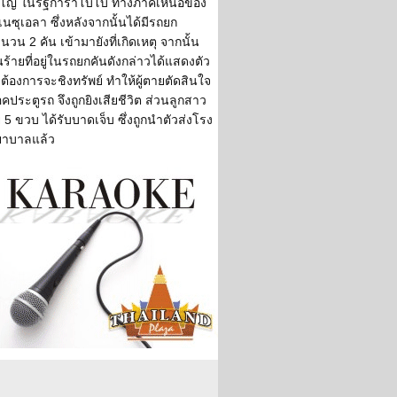
บโญ ในรัฐการาโบโบ ทางภาคเหนือของ
เนซุเอลา ซึ่งหลังจากนั้นได้มีรถยก
นวน 2 คัน เข้ามายังที่เกิดเหตุ จากนั้น
ร้ายที่อยู่ในรถยกคันดังกล่าวได้แสดงตัว
าต้องการจะชิงทรัพย์ ทำให้ผู้ตายตัดสินใจ
อคประตูรถ จึงถูกยิงเสียชีวิต ส่วนลูกสาว
ย 5 ขวบ ได้รับบาดเจ็บ ซึ่งถูกนำตัวส่งโรง
ยาบาลแล้ว