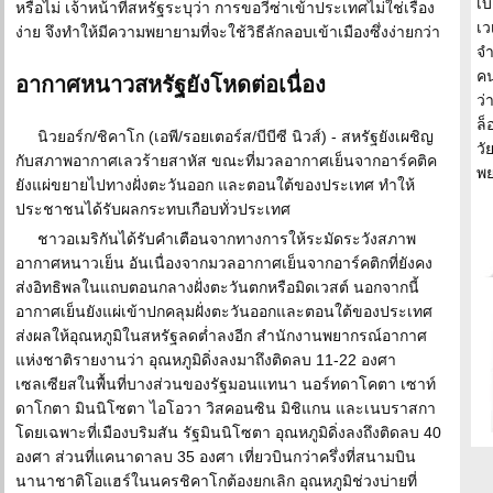
เ
หรือไม่ เจ้าหน้าที่สหรัฐระบุว่า การขอวีซ่าเข้าประเทศไม่ใช่เรื่อง
เว
ง่าย จึงทำให้มีความพยายามที่จะใช้วิธีลักลอบเข้าเมืองซึ่งง่ายกว่า
จำ
คน
อากาศหนาวสหรัฐยังโหดต่อเนื่อง
ว่
ล็
นิวยอร์ก/ชิคาโก (เอพี/รอยเตอร์ส/บีบีซี นิวส์) - สหรัฐยังเผชิญ
วั
กับสภาพอากาศเลวร้ายสาหัส ขณะที่มวลอากาศเย็นจากอาร์คติค
พ
ยังแผ่ขยายไปทางฝั่งตะวันออก และตอนใต้ของประเทศ ทำให้
ประชาชนได้รับผลกระทบเกือบทั่วประเทศ
ชาวอเมริกันได้รับคำเตือนจากทางการให้ระมัดระวังสภาพ
อากาศหนาวเย็น อันเนื่องจากมวลอากาศเย็นจากอาร์คติกที่ยังคง
ส่งอิทธิพลในแถบตอนกลางฝั่งตะวันตกหรือมิดเวสต์ นอกจากนี้
อากาศเย็นยังแผ่เข้าปกคลุมฝั่งตะวันออกและตอนใต้ของประเทศ
ส่งผลให้อุณหภูมิในสหรัฐลดต่ำลงอีก สำนักงานพยากรณ์อากาศ
แห่งชาติรายงานว่า อุณหภูมิดิ่งลงมาถึงติดลบ 11-22 องศา
เซลเซียสในพื้นที่บางส่วนของรัฐมอนแทนา นอร์ทดาโคตา เซาท์
ดาโกตา มินนิโซตา ไอโอวา วิสคอนซิน มิชิแกน และเนบราสกา
โดยเฉพาะที่เมืองบริมสัน รัฐมินนิโซตา อุณหภูมิดิ่งลงถึงติดลบ 40
องศา ส่วนที่แคนาดาลบ 35 องศา เที่ยวบินกว่าครึ่งที่สนามบิน
นานาชาติโอแฮร์ในนครชิคาโกต้องยกเลิก อุณหภูมิช่วงบ่ายที่