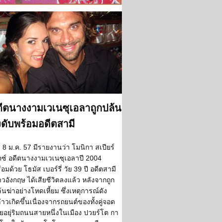
ีตนางงามเวเนซุเอลาถูกปล้น
งดับพร้อมอดีตสามี
8 ม.ค. 57 มีรายงานว่า โมนิกา สเปียร์
ตซ์ อดีตนางงามเวเนซุเอลาปี 2004
้อมด้วย โธมัส เบอร์รี่ วัย 39 ปี อดีตสามี
วอังกฤษ ได้เสียชีวิตลงแล้ว หลังจากถูก
้นฆ่าอย่างโหดเหี้ยม ซึ่งเหตุการณ์ดัง
่าวเกิดขึ้นเนื่องจากรถยนต์ของทั้งคู่จอด
ียอยุ่ริมถนนสายหนึ่งในเมือง ปวยร์โต กา