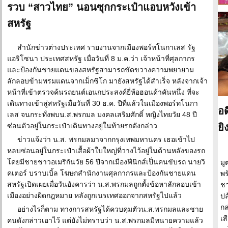
รวบ “สาวไทย” นอนซุกกระเป๋าแอบหวังเข้า
สหรัฐ
สำนักข่าวต่างประเทศ รายงานจากเมืองพอร์ทโนกาเลส รัฐ
แอริโซนา ประเทศสหรัฐ เมื่อวันที่ 8 ม.ค.ว่า เจ้าหน้าที่ศุลกากร
และป้องกันชายแดนของสหรัฐสามารถขัดขวางความพยายาม
ลักลอบข้ามพรมแดนจากเม็กซิโก มายังสหรัฐได้สำเร็จ หลังจากเจ้า
หน้าที่เข้าตรวจค้นรถยนต์เอนกประสงค์ยี่ห้อฮอนด้าคันหนึ่ง ที่จะ
เดินทางเข้าสู่สหรัฐเมื่อวันที่ 30 ธ.ค. ปีที่แล้วในเมืองพอร์ทโนกา
อด
เลส จนกระทั่งพบน.ส.พรกมล มงคลเสริมศักดิ์ หญิงไทยวัย 48 ปี
ซ่อนตัวอยู่ในกระเป๋าเดินทางอยู่ในท้ายรถดังกล่าว
ยิ
ข่าวแจ้งว่า น.ส. พรกมลมาจากกรุงเทพมหานคร เธอเข้าไป
หลบซ่อนอยู่ในกระเป๋าเสื้อผ้าใบใหญ่ที่วางไว้อยู่ในด้านหลังของรถ
โดยมีชายชาวอเมริกันวัย 56 ปีจากเมืองฟีนิกส์เป็นคนขับรถ นายวิ
มู
คเตอร์ บราบเบิ้ล โฆษกสำนักงานศุลกากรและป้องกันชายแดน
พร
สหรัฐเปิดเผยเมื่อวันอังคารว่า น.ส.พรกมลถูกตั้งข้อหาลักลอบเข้า
ชา
เมืองอย่างผิดกฎหมาย หลังถูกเนรเทศออกจากสหรัฐไปแล้ว
ปล
กล
อย่างไรก็ตาม ทางการสหรัฐได้ควบคุมตัวน.ส.พรกมลและชาย
เส
คนดังกล่าวเอาไว้ แต่ยังไม่ทราบว่า น.ส.พรกมลมีทนายความแล้ว