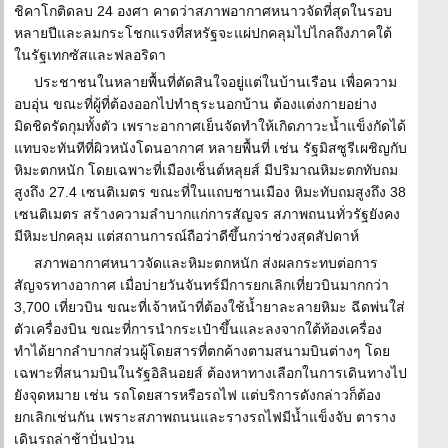
ชิคาโกติดลบ 24 องศา คาดว่าสภาพอากาศหนาวจัดที่สุดในรอบ
หลายปีและลมกระโชกแรงที่สหรัฐจะแผ่ปกคลุมไปไกลถึงภาคใต้
ในรัฐเทกซัสและฟลอริดา
ประชาชนในหลายพื้นที่ตัดสินใจอยู่แต่ในบ้านเรือน เพื่อความ
อบอุ่น ขณะที่ผู้ที่ต้องออกไปทำธุระนอกบ้าน ต้องแต่งกายอย่าง
มิดชิดรัดกุมทั้งตัว เพราะอากาศเย็นจัดทำให้เกิดภาวะน้ำแข็งกัดได้
แทบจะทันทีที่ผิวหนังโดนอากาศ หลายพื้นที่ เช่น รัฐมิสซูรีเผชิญกับ
หิมะตกหนัก โดยเฉพาะที่เมืองเซ็นต์หลุยส์ มีปริมาณหิมะตกทับถม
สูงถึง 27.4 เซนติเมตร ขณะที่ในแถบชานเมือง หิมะทับถมสูงถึง 38
เซนติเมตร สร้างความลำบากแก่การสัญจร สภาพถนนทั่วรัฐยังคง
มีหิมะปกคลุม แต่สถานการณ์ถือว่าดีขึ้นกว่าช่วงสุดสัปดาห์
สภาพอากาศหนาวจัดและหิมะตกหนัก ส่งผลกระทบต่อการ
สัญจรทางอากาศ เมื่อบ่ายวันจันทร์มีการยกเลิกเที่ยวบินมากกว่า
3,700 เที่ยวบิน ขณะที่เจ้าหน้าที่ต้องใช้น้ำยาละลายหิมะ ฉีดพ่นใส่
ตัวเครื่องบิน ขณะที่การนำกระเป๋าขึ้นและลงจากใต้ท้องเครื่อง
ทำได้ยากลำบากส่วนผู้โดยสารที่ตกค้างตามสนามบินต่างๆ โดย
เฉพาะที่สนามบินในรัฐอิลินอยส์ ต้องหาทางเลือกในการเดินทางไป
ยังจุดหมาย เช่น รถโดยสารหรือรถไฟ แต่บริการดังกล่าวก็ต้อง
ยกเลิกเช่นกัน เพราะสภาพถนนและรางรถไฟมีน้ำแข็งจับ ตาราง
เดินรถล่าช้าปั่นป่วน