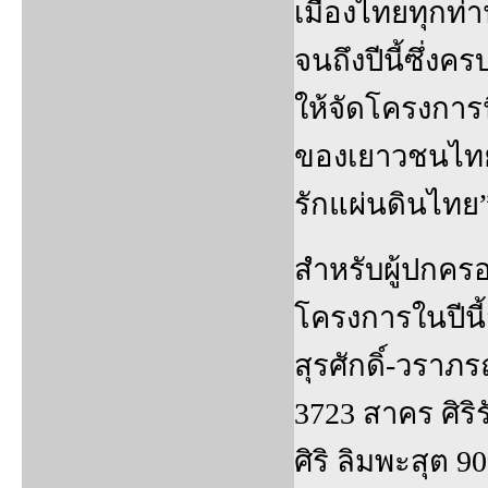
เมืองไทยทุกท่
จนถึงปีนี้ซึ่งค
ให้จัดโครงการนี
ของเยาวชนไทยท
รักแผ่นดินไทย
สำหรับผู้ปกคร
โครงการในปีนี
สุรศักดิ์-วราภ
3723 สาคร ศิริร
ศิริ ลิมพะสุต 