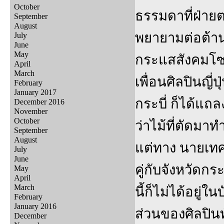
October
ธรรมดาที่ฝ่าย
September
August
พยายามต่อต้านใ
July
June
May
กระแสสังคมโซเ
April
March
เพื่อนศิลปินญี
February
January 2017
กระบี่ ก็ได้แถล
December 2016
November
October
ว่าไม้ที่ตัดมา
September
August
แต่ทาง นายเทศ
July
June
คู่กับจังหวัดกร
May
April
March
นี้ก็ไม่ได้อยู่
February
January 2016
ส่วนของศิลปิน
December