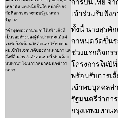
การบินไทย จำ
เหล่านั้น แต่เหนืออื่นใด หน้าที่ของ
เข้าร่วมรับฟังก
สื่อคือการตรวจสอบรัฐบาลทุก
รัฐบาล
ทั้งนี้ นายสุรศั
"คำพูดของท่านายกฯได้สร้างสิ่งที่
เป็นรอยด่างของผู้นำประเทศแม้แค่
กำหนดจัดขึ้นระ
จะคิดก็สะท้อนวิธีคิดและวิธีทำงาน
ผมเข้าใจเจตนาดีของท่านนายกฯ แต่
ช่วงแรกกิจกร
สิ่งที่สื่อสารต่อสังคมแบบนี้ ท่านต้อง
โครงการในปีที
ทบทวน" โฆษกฯกสมาคมนักข่าวฯ
กล่าว
พร้อมรับการเล
เข้าพบบุคคลสำ
รัฐมนตรีว่ากา
กรุงเทพมหานค