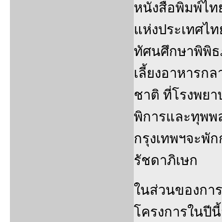
หนังสือพิมพ์ไท
แห่งประเทศไท
ทัศนศึกษาพิพิ
เลี้ยงอาหารกล
ชาติ ที่โรงพย
พิการและทุพพล
กรุงเทพฯจะพัก
รัชดาภิเษก
ในส่วนของการเด
โครงการในปีนี