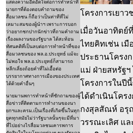
แสดงความอืดอัดใจต่อการทำหน้าที่
นายกฯที่ต้องตอบคำถามของ
โครงการเยาวชน
สื่อมวลชน ก็ถือว่าเป็นท่าทีที่ไม่
เหมาะสมของผู้นำฯ เพราะการบอก
เมื่อวันอาทิตย์
ว่าอยากชกปากนักข่าวที่ถามคำถาม
เรื่องผลงานของรัฐบาล ได้สะท้อน
ไทยคิทเช่น เมื
ทัศนคติที่เป็นลบต่อการทำหน้าที่ของ
สื่อมวลชนของ พล.อ.ประยุทธ์ แม้จะ
ประธานโครงกา
ไม่พอใจ พล.อ.ประยุทธ์ก็สามารถ
แม่ ฝ่ายสหรัฐฯ
หลีกเลี่ยงถ้อยคำที่ไม่เอื้อต่อ
บรรยากาศทางการเมืองของประเทศ
โครงการในปีนี้ซ
ได้ด้วยคำอื่นๆ
ได้ดำเนินโครง
นายมานพการทำหน้าที่ซักถามของผู้
สื่อข่าวที่ติดตามการทำงานของนา
กงสุลสัณห์ อรุ
ยกฯและครม.เป็นเรื่องที่เกิดขึ้นในทุก
ยุคทุกสมัยไม่ว่ารัฐบาลนั้นๆจะมีที่มา
วรรณะเลิศ และ 
ที่ไปอย่างไรสื่อมวลชนเคารพการ
ตัดสินใจในนโยบายต่างๆ ของรัฐบาล