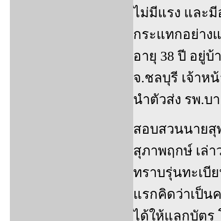
ไม่มีแรง และม
กระแทกอย่างแรง
อายุ 38 ปี อยู่บ
จ.ชลบุรี เจ้าห
นำตัวส่ง รพ.บา
สอบสวนนายสุพจ
สุภาพฤกษ์ เล่าว
ทราบรุ่นทะเบี
แรกคิดว่าเป็นค
ได้ให้แลกบัตร 