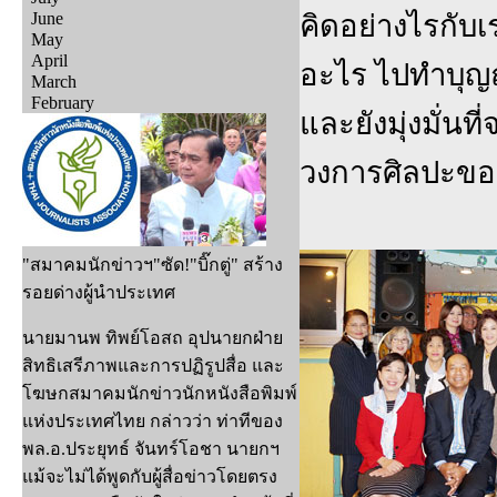
June
คิดอย่างไรกับเร
May
April
อะไร ไปทำบุญถ
March
February
และยังมุ่งมั่นที
วงการศิลปะของป
"สมาคมนักข่าวฯ"ซัด!"บิ๊กตู่" สร้าง
รอยด่างผู้นำประเทศ
นายมานพ ทิพย์โอสถ อุปนายกฝ่าย
สิทธิเสรีภาพและการปฏิรูปสื่อ และ
โฆษกสมาคมนักข่าวนักหนังสือพิมพ์
แห่งประเทศไทย กล่าวว่า ท่าทีของ
พล.อ.ประยุทธ์ จันทร์โอชา นายกฯ
แม้จะไม่ได้พูดกับผู้สื่อข่าวโดยตรง