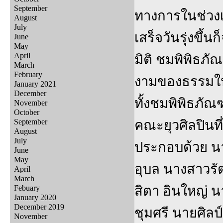
September
ทางการในช่วงเย็
August
July
เสร็จวันรุ่งขึ
June
May
April
มิติ ชมพิพิธภ
March
February
งามของธรรมในฤด
January 2021
December
ทั้งชมพิพิธภั
November
October
September
คณะยุวศิลปินที
August
July
ประกอบด้วย นาย
June
May
อุบล นางสาวรั
April
March
สิตา อินใหญ่ 
Febuary
January 2020
December 2019
ชุมศรี นายศิลป
November