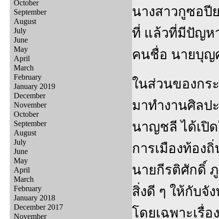
October
นางสาวกูซอปียะฮ
September
August
ที่ แล้วที่มีปั
July
June
May
คนชื่อ นายบุญศร
April
March
February
ในส่วนของกระแส
January 2019
December
มาทำงานศิลปะที
November
October
September
นาญชลี ได้เปิดใ
August
July
การเมืองท้องถ
June
May
นายกีรติศักดิ์ 
April
March
สิ่งดี ๆ ให้กับจั
February
January 2018
December 2017
โดยเฉพาะเรื่องศ
November