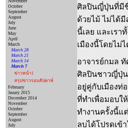
November
ศิลปินญี่ปุ่นที
October
September
August
ด้วยไม้ ไม่ได้ม
July
June
นี้เลย และเราท
May
April
เมืองนี้โดยไม่ไ
March
March 28
March 21
อาจารย์กมล ทั
March 14
March 7
ศิลปินชาวญี่ปุ่
ข่าวหน้า1
สรุปข่าวรอบสัปดาห์
อยู่คู่กับเมือง
February
Jauary 2015
ที่ทำเพื่อมอบใ
December 2014
November
October
ทำงานครั้งนี้แ
September
August
ลบได้โปรดเข้
July