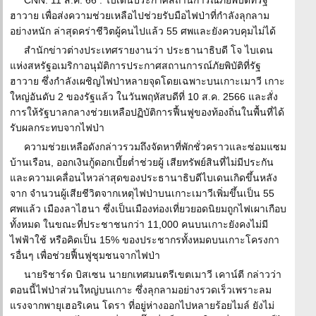
CNN: 11 ส.ค. 66 : ไบเดนประกาศสถานการณ์ภัยพิบัติที่รัฐ
ฮาวาย เพื่อส่งความช่วยเหลือไปช่วยรับมือไฟป่าที่กำลังลุกลาม
อย่างหนัก ล่าสุดคร่าชีวิตผู้คนไปแล้ว 55 ศพและยังควบคุมไม่ได้
สำนักข่าวต่างประเทศรายงานว่า ประธานาธิบดี โจ ไบเดน
แห่งสหรัฐอเมริกาอนุมัติการประกาศสถานการณ์ภัยพิบัติที่รัฐ
ฮาวาย ซึ่งกำลังเผชิญไฟป่าหลายจุดโดยเฉพาะบนเกาะเมาวี เกาะ
ใหญ่อันดับ 2 ของรัฐแล้ว ในวันพฤหัสบดีที่ 10 ส.ค. 2566 และสั่ง
การให้รัฐบาลกลางช่วยเหลือปฏิบัติการฟื้นฟูของท้องถิ่นในพื้นที่ได้
รับผลกระทบจากไฟป่า
ความช่วยเหลือดังกล่าวรวมถึงจัดหาที่พักชั่วคราวและซ่อมแซม
บ้านเรือน, ออกเงินกู้ดอกเบี้ยต่ำช่วยผู้ เสียทรัพย์สินที่ไม่มีประกัน
และความเคลื่อนไหวล่าสุดของประธานาธิบดีไบเดนเกิดขึ้นหลัง
จาก จำนวนผู้เสียชีวิตจากเหตุไฟป่าบนเกาะเมาวีเพิ่มขึ้นเป็น 55
ศพแล้ว เมืองลาไฮนา ซึ่งเป็นเมืองท่องเที่ยวยอดนิยมถูกไฟเผาเกือบ
ทั้งหมด ในขณะที่ประชาชนกว่า 11,000 คนบนเกาะยังคงไม่มี
ไฟฟ้าใช้ หรือคิดเป็น 15% ของประชากรทั้งหมดบนเกาะโครงกา
รอื่นๆ เพื่อช่วยฟื้นฟูชุมชนจากไฟป่า
นายริชาร์ด บิสเซน นายกเทศมนตรีเขตเมาวี เคาน์ตี กล่าวว่า
ตอนนี้ไฟป่าส่วนใหญ่บนเกาะ ซึ่งลุกลามอย่างรวดเร็วเพราะลม
แรงจากพายุเฮอริเคน โดรา ที่อยู่ห่างออกไปหลายร้อยไมล์ ยังไม่