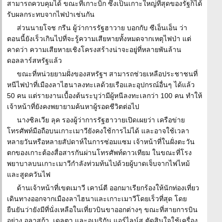
สามารถควบคุมได้ ขณะที่เกาะบิ๊ก ซึ่งเป็นเกาะใหญ่ที่สุดของรัฐก็ได้
รับผลกระทบจากไฟป่าเช่นกัน
ส่วนนายโจช กรีน ผู้ว่าการรัฐฮาวาย บอกกับ ซีเอ็นเอ็น ว่า
ตอนนี้ยังเร็วเกินไปที่จะรู้ความเสียหายทั้งหมดจากเหตุไฟป่า แต่
คาดว่า ความเสียหายเชิงโครงสร้างน่าจะอยู่ที่หลายพันล้าน
ดอลลาร์สหรัฐแล้ว
ขณะที่หน่วยยามฝั่งของสหรัฐฯ สามารถช่วยเหลือประชาชนที่
หนีไฟป่าที่เมืองลาไฮนาลงทะเลด้วยเรือและอุปกรณ์อื่นๆ ได้แล้ว
50 คน แต่รายงานเบื้องต้นระบุว่ามีผู้หนีลงทะเลกว่า 100 คน ทำให้
เจ้าหน้าที่ยังคงพยายามค้นหาผู้รอดชีวิตต่อไป
นางซิลเวีย ลุค รองผู้ว่าการรัฐฮาวายเปิดเผยว่า เครือข่าย
โทรศัพท์มือถือบนเกาะเมาวียังคงใช้การไม่ได้ และอาจใช้เวลา
หลายวันหรือหลายสัปดาห์ในการซ่อมแซม เจ้าหน้าที่ในฝั่งตะวัน
ตกของเกาะต้องสื่อสารกันผ่านโทรศัพท์ดาวเทียม ในขณะที่โรง
พยาบาลบนเกาะเมาวีกำลังท่วมท้นไปด้วยผู้บาดเจ็บจากไฟไหม้
และสูดควันไฟ
ด้านเจ้าหน้าที่เขตเมาวี เคาน์ตี ออกมาเรียกร้องให้นักท่องเที่ยว
เดินทางออกจากเมืองลาไฮนาและเกาะเมาวีโดยเร็วที่สุด โดย
ยืนยันว่ายังมีที่นั่งเหลือในเที่ยวบินขาออกต่างๆ ขณะที่สายการบิน
อย่าง อลาสก้า, เดลตา และอเมริกัน แอร์ไลน์ส ตัดสินใจใช้เครื่อง