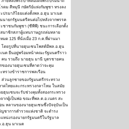
ภายหลังพระบาทสมเด็จพระบรมนาถ
รดม สีหมุนี กษัตริย์แห่งกัมพูชา ทรงลง
ะปรมาภิไธยแต่งตั้งพล.อ.ฮุน มาเนต
็นนายกรัฐมนตรีคนต่อไปหลังจากพรรค
ะชาชนกัมพูชา (ซีพีพี) ชนะการเลือกตั้ง
้สมาชิกสภาผู้แทนราษฎรถล่มทลาย
้งหมด 125 ที่นั่งเมื่อ 23 ก.ค.ที่ผ่านมา
โดยรูปที่นายฮุนเซนโพสต์มีพล.อ.ฮุน
เนต ยืนอยู่พร้อมหน้าคณะรัฐมนตรีราว
 คน รวมถึง นายฮุน มานี บุตรชายคน
็กของนายฮุนเซนที่คาดว่าจะคุม
ระทรวงข้าราชการพลเรือน
ส่วนลูกชายของรัฐมนตรีกระทรวง
หาดไทยและกระทรวงกลาโหม ในสมัย
ยฮุนเซนจะรับช่วงคุมทั้งสองกระทรวง
อจากผู้เป็นพ่อ ขณะที่พล.ต.อ.เนตร สะ
ือน หลานของนายฮุนเซนซึ่งปัจจุบันเป็น
้บัญชาการตำรวจแห่งชาติ จะดำรง
แหน่งรองนายกรัฐมนตรีในรัฐบาล
.อ.ฮุน มาเนต