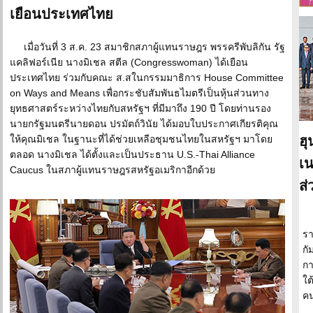
เยือนประเทศไทย
เมื่อวันที่ 3 ส.ค. 23 สมาชิกสภาผู้แทนราษฎร พรรครีพับลิกัน รัฐ
แคลิฟอร์เนีย นางมิเชล สตีล (Congresswoman) ได้เยือน
ประเทศไทย ร่วมกับคณะ ส.สในกรรมมาธิการ House Committee
on Ways and Means เพื่อกระชับสัมพันธไมตรีเป็นหุ้นส่วนทาง
ยุทธศาสตร์ระหว่างไทยกับสหรัฐฯ ที่มีมาถึง 190 ปี โดยท่านรอง
นายกรัฐมนตรีนายดอน ปรมัตถ์วินัย ได้มอบใบประกาศเกียรติคุณ
ให้คุณมิเชล ในฐานะที่ได้ช่วยเหลือชุมชนไทยในสหรัฐฯ มาโดย
ฮุ
ตลอด นางมิเชล ได้ตั้งและเป็นประธาน U.S.-Thai Alliance
เน
Caucus ในสภาผู้แทนราษฎรสหรัฐอเมริกาอีกด้วย
ส
รา
กั
กา
ใต
คน