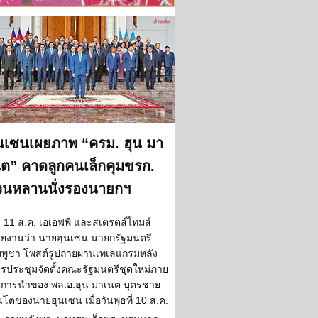
นเซนเผยภาพ “ครม. ฮุน มา
ต” คาดลูกคนเล็กคุมขรก.
่วนหลานนั่งรองนายกฯ
11 ส.ค. เอเอฟพี และสเตรตส์ไทมส์
ยงานว่า นายฮุนเซน นายกรัฐมนตรี
มพูชา โพสต์รูปถ่ายผ่านเทเลแกรมหลัง
รประชุมจัดตั้งคณะรัฐมนตรีชุดใหม่ภาย
้การนำของ พล.อ.ฮุน มาเนต บุตรชาย
โตของนายฮุนเซน เมื่อวันพุธที่ 10 ส.ค.