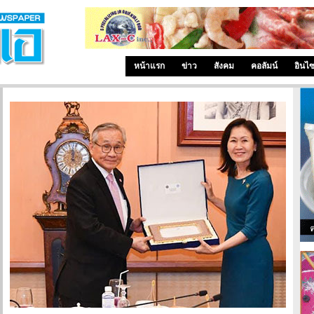
หน้าแรก
ข่าว
สังคม
คอลัมน์
อินไ