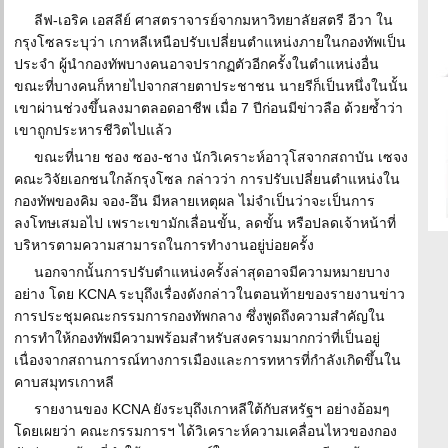
ลีฟ-เอริค เอสลีย์ ศาสตราจารย์จากมหาวิทยาลัยสตรี อีวา ใน
กรุงโซลระบุว่า เกาหลีเหนือปรับเปลี่ยนตำแหน่งภายในกองทัพเป็น
ประจำ ผู้นำกองทัพบางคนอาจปรากฏตัวอีกครั้งในตำแหน่งอื่น
ขณะที่บางคนก็หายไปจากสายตาประชาชน นายรีก็เป็นหนึ่งในนั้น
เขาผ่านช่วงขึ้นลงมาตลอดอาชีพ เมื่อ 7 ปีก่อนมีข่าวลือ ด้วยซ้ำว่า
เขาถูกประหารชีวิตไปแล้ว
ขณะที่นาย ชอง ซอง-ชาง นักวิเคราะห์อาวุโสจากสถาบัน เซจง
คณะวิจัยเอกชนใกล้กรุงโซล กล่าวว่า การปรับเปลี่ยนตำแหน่งใน
กองทัพของคิม จอง-อึน มีหลายเหตุผล ไม่จำเป็นว่าจะเป็นการ
ลงโทษเสมอไป เพราะเขามักเลื่อนขั้น, ลดขั้น หรือปลดเจ้าหน้าที่
บริหารตามความสามารถในการทำงานอยู่บ่อยครั้ง
นอกจากนั้นการปรับตำแหน่งครั้งล่าสุดอาจมีความหมายบาง
อย่าง โดย KCNA ระบุถึงเรื่องดังกล่าวในตอนท้ายของรายงานข่าว
การประชุมคณะกรรมการกองทัพกลาง ซึ่งพูดถึงความสำคัญใน
การทำให้กองทัพมีความพร้อมสำหรับสงครามมากกว่าที่เป็นอยู่
เนื่องจากสถานการณ์ทางการเมืองและการทหารที่กำลังเกิดขึ้นใน
คาบสมุทรเกาหลี
รายงานของ KCNA ยังระบุถึงเกาหลีใต้กับสหรัฐฯ อย่างอ้อมๆ
โดยเผยว่า คณะกรรมการฯ ได้วิเคราะห์ความเคลื่อนไหวของกอง