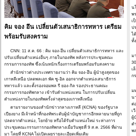
นโ
พร
เป
คิม จอง อึน เปลี่ยนตัวเสนาธิการทหาร เตรียม
ปร
ได
พร้อมรับสงคราม
ทั
CNN: 11 ส.ค. 66 : คิม จอง-อึน เปลี่ยนตัวเสนาธิการทหาร และ
มา
ปรับเปลี่ยนตำแหน่งอื่นๆ ภายในกองทัพ หลังการประชุมคณะ
30
กรรมการกองทัพ ซึ่งเน้นหนักเรื่องการเตรียมพร้อมรับสงคราม
เล
สำนักข่าวต่างประเทศรายงานว่า คิม จอง-อึน ผู้นำสูงสุดของ
ก
เกาหลีเหนือ ปลดพลเอก พัค ซู-อิล ออกจากตำแหน่งเสนาธิการ
ทหารแล้ว และตั้งรองจอมพล รี ยอง-กิล รองประธานคณะ
ม
กรรมการกองทัพกลาง เข้ารับตำแหน่งแทน ในการปรับเปลี่ยน
นา
ตำแหน่งภายในกองทัพครั้งล่าสุดของเกาหลีเหนือ
ต่
ตามรายงานของสำนักข่าวกลางเกาหลี (KCNA) ของรัฐบาล
เว
เปียงยาง มีเจ้าหน้าที่กองทัพระดับผู้นำบัญชาการอีกหลายนายที่ถูก
ผู
ปลดจากตำแหน่ง, โยกย้าย หรือได้รับตำแหน่งใหม่ ระห่างการ
ตำ
ประชุมคณะกรรมการกองทัพกลางเมื่อวันพุธที่ 9 ส.ค. 2566 ที่ผ่าน
พล
มา โดยที่ KCNA ไม่เปิดเผยรายละเอียดเพิ่มเติม