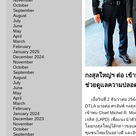
November
October
September
August
July
June
May
April
March
February
January 2025
December 2024
November
October
September
กงสุลใหญ่ฯ ต่อ เข
August
July
ช่วยดูแลความปลอ
June
May
April
เมื่อวันที่ 2 ธันวาคม 25
March
DTLA นายต่อ ศรลัมพ์ กงสุ
February
เข้าพบ Chief Michel R. 
January 2024
December 2023
เจลิส (LAPD) เพื่อแนะนำต
November
โดยกงสุลใหญ่ได้กล่าวขอบค
October
ชุมชนไทยเป็นอย่างดี และย
September