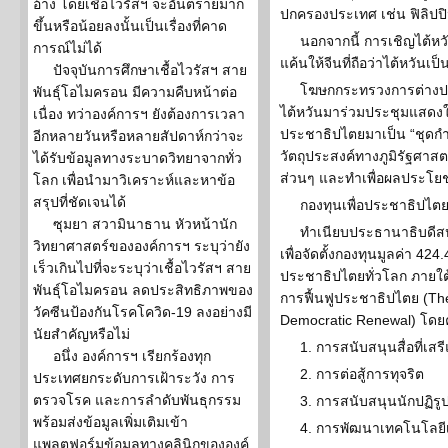
อ้าง โดยเชื้อไวรัสฯ จะอันตรายมาก
ปกครองประเทศ เช่น ฟิลิปป
ขึ้นหรือน้อยลงนั้นเป็นเรื่องที่คาด
นอกจากนี้ การเชิญไต้ห
การณ์ไม่ได้
แค้นให้จีนที่ถือว่าไต้หวันเป
ปัจจุบันการศึกษาเชื้อไวรัสฯ สาย
โฆษกกระทรวงการต่างป
พันธุ์โอไมครอน มีความคืบหน้าต่อ
ไต้หวันมาร่วมประชุมแสดงให
เนื่อง ทว่าองค์การฯ ยังต้องการเวลา
ประชาธิปไตยมาเป็น “ชุดกำบั
อีกหลายวันหรือหลายสัปดาห์กว่าจะ
วัตถุประสงค์ทางภูมิรัฐศาสต
ได้รับข้อมูลทางระบาดวิทยาจากทั่ว
ส่วนๆ และทำเพื่อผลประโยช
โลก เพื่อนำมาวิเคราะห์และหาข้อ
สรุปที่ชัดเจนได้
กองทุนเพื่อประชาธิปไต
ซุมยา สวามินาธาน หัวหน้านัก
ทำเนียบประธานาธิบดีสห
วิทยาศาสตร์ขององค์การฯ ระบุว่ายัง
เพื่อจัดตั้งกองทุนมูลค่า 424
เร็วเกินไปที่จะระบุว่าเชื้อไวรัสฯ สาย
ประชาธิปไตยทั่วโลก ภายใต้ช
พันธุ์โอไมครอน ลดประสิทธิภาพของ
การฟื้นฟูประชาธิปไตย (The P
วัคซีนป้องกันโรคโควิด-19 ลงอย่างมี
Democratic Renewal) โดยค
นัยสำคัญหรือไม่
1. การสนับสนุนสื่อที่
อนึ่ง องค์การฯ เรียกร้องทุก
2. การต่อสู้การทุจริต
ประเทศยกระดับการเฝ้าระวัง การ
ตรวจโรค และการลำดับพันธุกรรม
3. การสนับสนุนนักปฏิรู
พร้อมส่งข้อมูลเพิ่มเติมเข้า
4. การพัฒนาเทคโนโลยีเ
แพลตฟอร์มข้อมูลทางคลินิกขององค์