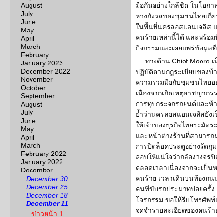
August
มือกันอย่างใกล้ชิด ในโอกาสน
July
ห่วงกังวลของชุมชนไทยเกี่ยว
June
ในพื้นที่นครลอสแอนเจลิส แ
May
คนร้ายเหล่านี้ได้ และพร้อม
April
March
กิจกรรมและเผยแพร่ข้อมูลท
February
ทางด้าน Chief Moore เห
January 2023
December 2022
ปฏิบัติตามกฎระเบียบของบ้
November
ความร่วมมือกับชุมชนไทยอย่
October
เนื่องจากเกิดเหตุอาชญากรร
September
การทุบกระจกรถยนต์และห้างร
August
July
ย้ำว่านครลอสแอนเจลิสยังเ
June
ให้เจ้าของธุรกิจไทยระมัดระ
May
และหน้าต่างร้านที่สามาร
April
March
การปิดล็อคประตูอย่างรัดกุ
February 2022
สอบให้แน่ใจว่ากล้องวงจรป
January 2022
ตลอดเวลาเนื่องจากจะเป็นห
December
คนร้าย เวลาเดินบนท้องถนน
December 30
December 25
คนที่ขับรถประมาทบ่อยครั้ง
December 18
โจรกรรม ขอให้รีบโทรศัพท์
December 11
จดจำรายละเอียดของคนร้ายเพ
ข่าวหน้า 1