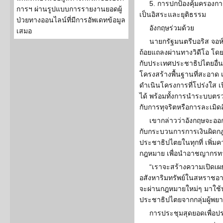
5. การปกป้องคุ้มครองกา
การฯ ผ่านรูปแบบการรายงานยอดผู้
เป็นอิสระและยุติธรรม
ป่วยทางออนไลน์ที่มีการอัพเดทข้อมูล
อังกฤษร่วมด้วย
เสมอ
นายกรัฐมนตรีบอริส จอ
ถ้อยแถลงผ่านทางวิดีโอ โ
กับประเทศประชาธิปไตยอื่น
โครงสร้างพื้นฐานที่สะอาด เ
ดำเนินโครงการที่โปร่งใส เ
ได้ พร้อมทั้งการนำระบบตรวจ
กับการทุจริตหรือการละเมิด
เขากล่าวว่าอังกฤษจะออก
กับกระบวนการการเงินผิดกฎ
ประชาธิปไตยในทุกที่ เพิ่มค
กฎหมาย เพื่อนำอาชญากรท
“เราจะสร้างความเปิดเผ
อสังหาริมทรัพย์ในสหราชอา
จะผ่านกฎหมายใหม่ๆ มาใช
ประชาธิปไตยจากกลุ่มผู้พย
การประชุมสุดยอดเพื่อป