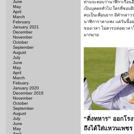
June
ท่านจะตอบว่านาฬิกาเรือนอื่นๆ
May
เป็นบุคคลทั่วไป ใครที่ชอบ
April
คบเป็นเพื่อนยาก มีคำกล่าวว
March
นาฬิการาคาแพง แต่วันนี้อยาก
February
January 2021
ของเวลา ไม่ควรปล่อยเวลา
December
มากมาย
November
October
September
August
July
June
May
April
March
Febuary
January 2020
December 2019
November
October
September
August
“ติ่งทหาร” ออกโรง
July
June
ถึงได้ใส่แหวนเพชร
May
April