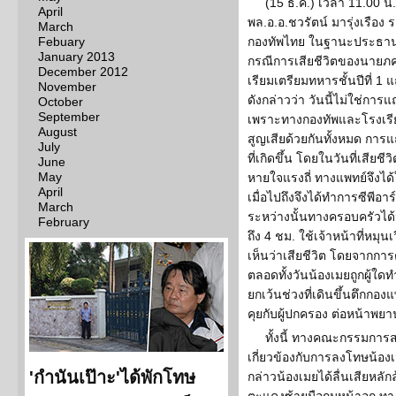
(15 ธ.ค.) เวลา 11.00 น
April
พล.อ.อ.ชวรัตน์ มารุ่งเรื
March
Febuary
กองทัพไทย ในฐานะประธา
January 2013
กรณีการเสียชีวิตของนายภค
December 2012
เรียมเตรียมทหารชั้นปีที่ 
November
ดังกล่าวว่า วันนี้ไม่ใช่การ
October
September
เพราะทางกองทัพและโรงเรียน
August
สูญเสียด้วยกันทั้งหมด การแ
July
ที่เกิดขึ้น โดยในวันที่เสียช
June
May
หายใจแรงถี่ ทางแพทย์จึงได
April
เมื่อไปถึงจึงได้ทำการซีพีอ
March
ระหว่างนั้นทางครอบครัวได้
February
ถึง 4 ชม. ใช้เจ้าหน้าที่หมุ
เห็นว่าเสียชีวิต โดยจากกา
ตลอดทั้งวันน้องเมยถูกผู้ใดท
ยกเว้นช่วงที่เดินขึ้นตึกกอ
คุยกับผู้ปกครอง ต่อหน้าพยาน
ทั้งนี้ ทางคณะกรรมการ
เกี่ยวข้องกับการลงโทษน้องเม
'กำนันเป๊าะ'ได้พักโทษ
กล่าวน้องเมยได้ลื่นเสียหลั