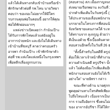
(สอบสวน) สภ.เมืองกาญจนบุร
แล้วได้เดินทางกลับเข้าบ้านหรือเข้า
ส่งหมายเรียกพยาน ลงวันที่ 1
พักรักษาตัวต่อที่ รพ.ไหน นายวิทยา
ปากคำเพิ่มเติมในวันพรุ่งนี
ตอบว่า ขอเถอะไม่อยากให้มีใคร
ได้ประสานขอเลื่อนพนักงา
รบกวนคุณพ่อในตอนนี้ อยากให้คุณ
บรรยายในโครงการพี่สอนน้อง
พ่อได้พักผ่อนมากๆ
จังหวัดชายแดนภาคใต้ ระหว่าง
แหล่งข่าวเปิดเผยว่า กำนันเป๊าะ
ได้ทราบจาก ลุงจรูญ ด้วยว
ได้รับการพักโทษแล้วแต่ยังอยู่ใน
ดีเอ็นเอด้วย ซึ่งเบื้องต้น
อาการป่วยหนัก และยังไม่ได้เดินทาง
สอบสวนอีกครั้งในวันที่ 26 
เข้าบ้านที่ชลบุรี คาดว่าครอบครัว
อาจพา กำนันเป๊าะ เข้าพักรักษาตัว
“ทั้งนี้สำหรับในคดีที่ ค
ต่อที่ รพ.แห่งใดแห่งหนึ่งในกรุงเทพฯ
ต้องให้เวลาเจ้าหน้าที่ทำงาน
เพื่อหลีกเลี่ยงถูกรบกวน
ความดำเนินคดี ครูปรีชา น
แล้ว ไม่ต้องมีอะไรเพิ่มเติม
พนักงานสอบสวนยังไม่ได้เรี
อย่างใด” นายษิทรา กล่าว
ขณะที่ทางด้าน นายศุภก
พูดคุยผ่านทางโทรศัพท์เพียง
ไปถึงไหนแล้ว เนื่องจากเป็นห
การ รวมถึงอัยการ ซึ่งตนไม่ส
ของ อาจารย์ปรีชา ก็ได้ให้