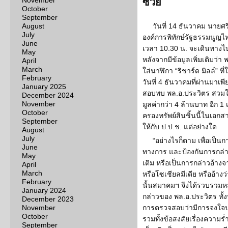
November
ซวย
October
September
August
วันที่ 14 ธันวาคม นาย
July
องค์การพิทักษ์รัฐธรรมนูญไท
June
เวลา 10.30 น. จะเดินทางไปย
May
หลังจากมีข้อมูลเพิ่มเติมว่า
April
March
ใส่นาฬิกา “ริชาร์ด มิลล์” ที
February
วันที่ 4 ธันวาคมที่ผ่านมาเพ
January 2025
สอบพบ พล.อ.ประวิตร สวมใส่
December 2024
November
มูลค่ากว่า 4 ล้านบาท อีก 
October
ครองทรัพย์สินชิ้นนี้ในเอกสา
September
ให้กับ ป.ป.ช. แต่อย่างใด
August
July
“อย่างไรก็ตาม เพื่อเป็น
June
ทางการ และป้องกันการกล่าวอ
May
เติม หรือเป็นการกล่าวอ้า
April
March
หรือโซเชียลมีเดีย หรืออ้างว่
February
นั้นสมาคมฯ จึงได้รวบรวมห
January 2024
กล่าวของ พล.อ.ประวิตร ทั้งหม
December 2023
November
การตรวจสอบว่ามีการจงใจปกป
October
รวมทั้งข้อสงสัยเรื่องความร
September