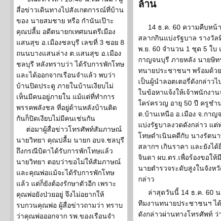
ล้าน
สื่อข่าวเดินทางไปสังเกตการณ์ที่บ้าน
ของ นายสมชาย หรือ กำนันเป๊าะ
14 ธ.ค. 60 ความคืบหน้า
คุณปลื้ม อดีตนายกเทศมนตรีเมือง
สลากกินแบ่งรัฐบาล รางวัลท
แสนสุข อ.เมืองชลบุรี เลขที่ 3 ซอย 8
พ.ย. 60 จำนวน 1 ชุด 5 ใบ เ
ถนนบางแสนล่าง ต.แสนสุข อ.เมือง
กาญจนบุรี ภายหลัง นายษิทรา
ชลบุรี หลังทราบว่า ได้รับการพักโทษ
ทนายประชาชนฯ พร้อมด้วย ร
และได้ออกจากเรือนจำแล้ว พบว่า
เป็นผู้นำลอตเตอรี่ดังกล่าวไ
บ้านปิดประตู ภายในบ้านเงียบไม่
ในข้อหาแจ้งให้เจ้าพนักงาน
เห็นมีคนอยู่ภายใน แม้แต่ที่ทำการ
ใคร่ครวญ อายุ 50 ปี ครูช
พรรคพลังชล ที่อยู่ด้านหลังบ้านติด
ต.บ้านเหนือ อ.เมือง จ.กาญจน
กันก็ปิดเงียบไม่มีคนเช่นกัน
แบ่งรัฐบาลงวดดังกล่าว แต
ต่อมาผู้สื่อข่าวโทรศัพท์สัมภาษณ์
โทษดำเนินคดีกับ นางรัตนาพ
นายวิทยา คุณปลื้ม นายก อบจ.ชลบุรี
สลากฯ เกินราคา และยังได้ยื่
ถึงกรณีบิดาได้รับการพักโทษแล้ว
จินดา ผบ.ตร.เพื่อร้องขอใ
นายวิทยา ตอบว่าขอไม่ให้สัมภาษณ์
นายตำรวจระดับสูงในจังหวัด
และคุณพ่อแม้จะได้รับการพักโทษ
กล่าว
แล้ว แต่ก็ยังต้องรักษาตัวอีก เพราะ
ล่าสุดวันนี้ 14 ธ.ค. 60 น
คุณพ่อยังป่วยอยู่ จึงไม่อยากให้
ทีมงานทนายประชาชนฯ ได้ให
รบกวนคุณพ่อ ผู้สื่อข่าวถามว่า ทราบ
ดังกล่าวผ่านทางโทรศัพท์ ว่า
ว่าคุณพ่อออกจาก รพ.ของเรือนจำ