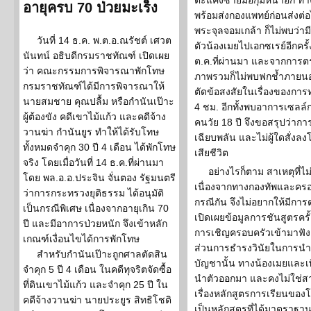
ตะแคงซ้ายมือกุมหน้าอก ทาง
อายุครบ 70 ป่วยมะเร็ง
พร้อมส่งกองแพทย์ก่อนส่งต
พระจุลจอมเกล้า ก็ไม่พบว่าม
วันที่ 14 ธ.ค. พ.ต.อ.ณรัชต์ เศวต
ตัวน้องเมยไปเอกซเรย์อีกครั้
นันทน์ อธิบดีกรมราชทัณฑ์ เปิดเผย
ต.ค.ที่ผ่านมา และจากการ
ว่า คณะกรรมการพิจารณาพักโทษ
ภาพรวมก็ไม่พบฟกช้ำภายนอก 
กรมราชทัณฑ์ได้มีการพิจารณาให้
ตัดข้อสงสัยในเรื่องของการ
นายสมชาย คุณปลื้ม หรือกำนันเป๊าะ
4 ชม. อีกทั้งพบอาการเซลล์กล
ผู้ต้องขัง คดีเขาไม้แก้ว และคดีจ้าง
คนวัย 18 ปี จึงขอสรุปว่ากา
วานฆ่า กำนันยูร ทำให้ได้รับโทษ
เฉียบพลัน และไม่ผู้ใดสั่งล
ทั้งหมดจำคุก 30 ปี 4 เดือน ได้พักโทษ
เสียชีวิต
จริง โดยเมื่อวันที่ 14 ธ.ค.ที่ผ่านมา
อย่างไรก็ตาม สาเหตุที่
โดย พล.อ.อ.ประจิน จั่นตอง รัฐมนตรี
เนื่องจากทางกองทัพและครอบ
ว่าการกระทรวงยุติธรรม ได้อนุมัติ
กรณีกัน จึงไม่อยากให้มีกา
เป็นกรณีพิเศษ เนื่องจากอายุเกิน 70
เปิดเผยข้อมูลการชันสูตรครั้ง
ปี และมีอาการป่วยหนัก จึงเข้าหลัก
การเชิญครอบครัวเข้ามาฟัง
เกณฑ์เงื่อนไขได้การพักโทษ
ส่วนการธำรงวินัยในการนำเข
สำหรับกำนันเป๊าะถูกศาลตัดสิน
บัญชานั้น ทางน้องเมยและเพื
จำคุก 5 ปี 4 เดือน ในคดีทุจริตจัดซื้อ
นำตัวออกมา และคงไม่ใช่สาเห
ที่ดินเขาไม้แก้ว และจำคุก 25 ปี ใน
เรื่องหลักสูตรการเรียนของโ
คดีจ้างวานฆ่า นายประยูร สิทธิโชติ
เป็นหลักสูตรที่ได้มาตราฐาน