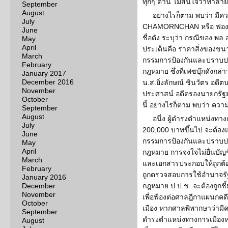
ทุกๆ ด้าน ไม่สนใจว่าทำล
September
August
อย่างไรก็ตาม พบว่า ม
July
CHAMORNCHAN หรือ ฟองสน
June
ชื่อดัง ระบุว่า กรณีของ พล.
May
April
ประเด็นคือ ราคาสิ่งของขนา
March
กรรมการป้องกันและปราบปรา
February
กฎหมาย ซึ่งที่เฟซบุ๊กดังกล่
January 2017
December 2016
น.ส.ยิ่งลักษณ์ ชินวัตร อดี
November
ประศาสน์ อดีตรองนายกรัฐมน
October
นี้ อย่างไรก็ตาม พบว่า ค
September
August
อนึ่ง ผู้ดำรงตำแหน่งทางก
July
200,000 บาทขึ้นไป จะต้อง
June
กรรมการป้องกันและปราบปร
May
April
กฎหมาย การจงใจไม่ยื่นบัญ
March
และเอกสารประกอบให้ถูกต้อง
February
ถูกตรวจสอบการใช้อำนาจรัฐ
January 2016
December
กฎหมาย ป.ป.ช. จะต้องถูกชี
November
เพื่อฟ้องต่อศาลฎีกาแผนกค
October
เมือง หากศาลพิพากษาว่ามี
September
ดำรงตำแหน่งทางการเมือง
August