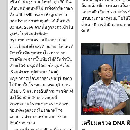
หรือ กำนันยูร รวมโทษจำคุก 30 ปี 4
ต้นจะต้องมีการเข้มงวดในก
เดือน แต่หลบหนีไม่มาฟังคำพิพากษา
และขอยืนยันว่า ระบบธำรงวิน
ตั้งแต่ปี 2549 จนกระทั่งถูกตำรวจ
ปรับปรุงท่าธำรงวินัย ไม่ให้ใช
กองปราบปรามจับกุมตัวได้เมื่อวันที่
ผ่านมามีการฝ่าฝืนจากคว
30 ม.ค. 2556 จากนั้นถูกส่งตัวเข้าไป
ทันที
คุมขังในเรือนจำพิเศษ
กรุงเทพมหานคร แต่มีอาการป่วย
ทางเรือนจำต้องส่งตัวออกมาให้แพทย์
รักษาในทัณฑสถานโรงพยาบาล
ราชทัณฑ์ จากนั้นเพียงไม่กี่วันกำนัน
เป๊าะได้รับอนุมัติให้ย้ายไปคุมขังใน
เรือนจำตามภูมิลำเนา โดยผู้
บัญชาการเรือนจำกลางชลบุรี ส่งตัว
ไปรักษาในโรงพยาบาลชลบุรี นาน
เกือบ 3 ปี กระทั่งอธิบดีกรมราชทัณฑ์
สั่งให้นำตัวกลับมาควบคุมที่
ทัณฑสถานโรงพยาบาลราชทัณฑ์
ก่อนที่จะถูกส่งตัวไปรักษาที่โรง
พยาบาลตำรวจ เพราะอาการป่วย
เตรียมตรวจ DNA พิส
ด้วยโรคมะเร็ง
ขณะที่ เวลา 15.40 น.ที่ผ่านมา ผู้