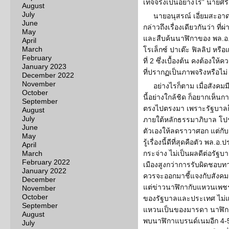
เท็จจริงเป็นอย่างไร” นายศร
August
July
นายอนุสรณ์ เอี่ยมสะอา
June
กล่าวถึงเรื่องเดียวกันว่า 
May
และสืบค้นนาฬิกาของ พล.อ.ป
April
March
โรเล็กซ์ ปาเต๊ะ ฟิลลิป หรือแม
February
ที่ 2 ซึ่งเบื้องต้น คงต้องใ
January 2023
ที่ปรากฏเป็นภาพจริงหรือไม่
December 2022
November
อย่างไรก็ตาม เมื่อสังค
October
นี้อย่างใกล้ชิด ก็อยากเห็น
September
ตรงไปตรงมา เพราะรัฐบาล
August
July
ภายใต้หลักธรรมาภิบาล โปร
June
ตัวเองให้ลดราวาศอก แต่กับคนอ
May
รู้เรื่องนี้ดีที่สุดคือตัว พล.
April
March
กระจ่าง ไม่เป็นผลดีต่อรั
February 2022
เมืองสูงกว่าการรับผิดชอบ
January 2022
ควรจะออกมาชี้แจงกับสังคมด
December
แต่ข่าวนาฬิกากับแหวนเพช
November
October
ของรัฐบาลและประเทศ ไม่แน่
September
แหวนเป็นของมารดา นาฬิกาเ
August
พบนาฬิกาแบรนด์เนมอีก 4-5 เ
July