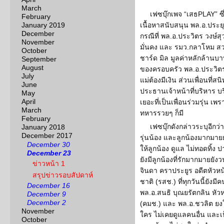
March
เฟซบุ๊กเพจ “เสธPLAY” ซึ่งก
February
January 2019
เนื้อหาสนับสนุน พล.อ.ประย
December
กรณีที่ พล.อ.ประวิตร วงษ
November
มั่นคง และ รมว.กลาโหม สว
October
ชาร์ด มิล มูลค่าหลักล้านบา
September
August
ของครอบครัว พล.อ.ประวิตร
July
แม่ต้องมีเงิน ส่วนเพื่อนที่สน
June
ประธานเจ้าหน้าที่บริหาร บริ
May
April
เยอะที่เป็นเพื่อนร่วมรุ่น 
March
ทหารรวยๆ ก็มี
February
เฟซบุ๊กดังกล่าวระบุอีกว่
January 2018
December 2017
รุ่นน้อง และลูกน้องมากมายย
December 30
ให้ลูกน้อง ดูแล ไม่ทอดทิ้ง ป
December 23
ยังมีลูกน้องที่รักมากมายยั
ข่าวหน้า 1
จินดา คราประยูร อดีตหัวห
สรุปข่าวรอบสัปดาห์
ชาติ (รสช.) ที่ทุกวันนี้ยัง
December 16
พล.อ.สนธิ บุณยรัตกลิน หั
December 9
December 2
(คมช.) และ พล.อ.ชวลิต ยงใ
November
ใคร ไม่เคยดูแลคนอื่น และเ
October