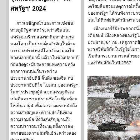
เตรียมสืบสวนเหตุการณ์ครั้
สหรัฐฯ’ 2024
ของสหรัฐฯ ได้รับฟังการบรรยา
และได้ติดต่อกับสำนักงานขอ
การเผชิญหน้าและการแข่งขัน
เมืองเพอร์รีมีประชากรน้
ทางภูมิรัฐศาสตร์ระหว่างจีนและ
งดิมอยน์ เมืองหลวงของรัฐ
สหรัฐอเมริกา สองชาติมหาอำนาจ
ประมาณ 64 กม. เหตุกราดยิง
ของโลก เป็นประเด็นสำคัญในด้าน
พรรครีพับลิกันในรัฐไอโอวาจ
การต่างประเทศที่โลกจับตามองใน
เริ่มต้นกระบวนการหลักของกา
ช่วงหลายปีมานี้ แม้ว่าในช่วงปลายปี
ของรีพับลิกันในปี 2567
ก่อนยังดูจะมีประกายแห่งความหวัง
จากการพบปะกันระหว่าง
ประธานาธิบดีสี จิ้นผิง ของจีน กับ
ประธานาธิบดีโจ ไบเดน ของสหรัฐฯ
ในการประชุมผู้นำเขตเศรษฐกิจเอ
เปคที่นครซานฟรานซิสโก ที่สะท้อน
ให้เห็นว่าผู้นำทั้งสองต่างตระหนักถึง
ความสำคัญและความจำเป็นของ
ความร่วมมือ ทั้งยังส่งสัญญานถึง
ความปรารถนาที่จะหยุดยั้งการล่ม
สลายของความสัมพันธ์ระหว่างสอง