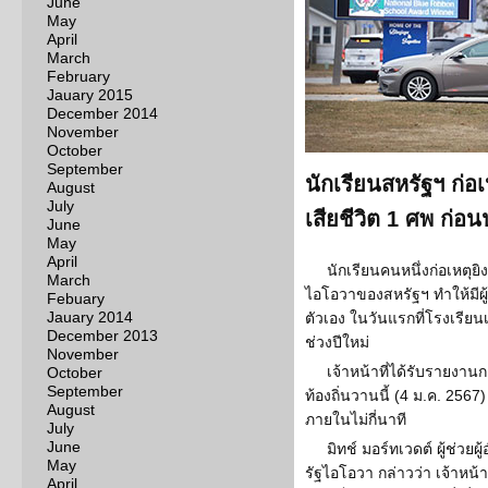
June
May
April
March
February
Jauary 2015
December 2014
November
October
September
นักเรียนสหรัฐฯ ก่อ
August
July
เสียชีวิต 1 ศพ ก่อน
June
May
April
นักเรียนคนหนึ่งก่อเหตุย
March
ไอโอวาของสหรัฐฯ ทำให้มีผู้
Febuary
Jauary 2014
ตัวเอง ในวันแรกที่โรงเรีย
December 2013
ช่วงปีใหม่
November
เจ้าหน้าที่ได้รับรายงาน
October
September
ท้องถิ่นวานนี้ (4 ม.ค. 2567)
August
ภายในไม่กี่นาที
July
June
มิทช์ มอร์ทเวดต์ ผู้ช่
May
รัฐไอโอวา กล่าวว่า เจ้าหน้า
April