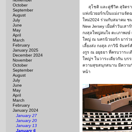
November
October
สุโชติ และคู่ชีวิต สุจ
September
แห่งนิวยอร์กเป็นแม่งานจัดฉ
August
ใหม่2024 ร่วมกับสมาคม ชม
July
June
New Jersey เมื่อค่ำวันเสาร
May
กงสุลใหญ่สมใจ ตะเภาพงษ์ 
April
ใหญ่ ณ นครนิวยอร์ก มาร่วม
March
February
เลี้ยงส่ง กงสุล ภาวินี จันท
January 2025
งกูร ณ อยุธยา ที่ครบวาระเ
December 2024
ใหญ่ฯ ในวาระเดียวกัน บร
November
October
ความสุขสนุกสนาน มีความรัก
September
หน้า
August
July
June
May
April
March
February
January 2024
January 27
January 20
January 13
January 6