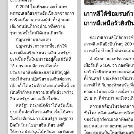
ประเทศด้วย
ปี 2024 ไม่เพียงแต่จะเป็นบท
เกาหลีใต้ซ้อมรบด้ว
ทดสอบเสถียรภาพอันเป็นผลจากการ
หารือครั้งล่าสุดของผู้นำทั้งคู่ ขณะ
เกาหลีเหนือรัวยิง
เดียวกันมันก็อาจนำมาซึ่งความ
วุ่นวายครั้งใหม่ได้เช่นเดียวกัน
กองทัพเกาหลีใต้จัดการซ
ปัญหาข้ามช่องแคบ
เกาหลีเหนือยิงปืนใหญ่ 200
ปัญหาประการแรกที่จะทำให้
เกาหลีใต้ ซึ่งอยู่ใกล้พรม
ความตึงเครียดระหว่างจีน-สหรัฐฯ
สำนักข่าวต่างประเทศร
ปะทุขึ้นครั้งใหม่มารออยู่ตั้งแต่วันที่
เมื่อวันที่ 5 ม.ค. ว่า กองท
13 มกราคม คือการเลือกตั้ง
นาวิกโยธินบนเกาะยอนพยอง
ประธานาธิบดีและสภานิติบัญญัติ
ทั้งวันศุกร์ ขณะที่การซ้อม
ของไต้หวัน ปฏิกริยาของจีนต่อการ
เกาหลีใต้ กับกองทัพสหรัฐ ที
เลือกตั้งไต้หวันที่กำลังจะเกิดขึ้นนี้ จะ
ทางตะวันออกเฉียงเหนือราว 4
เป็นตัวกำหนดความสัมพันธ์ระหว่าง
29 ธ.ค. ที่ผ่านมา จะยังคงเกิ
จีน-สหรัฐฯ อย่างเลี่ยงไม่พ้น
สหรัฐฯ ตระหนักดีว่าไต้หวันเป็น
ความเคลื่อนไหวดังกล่าวข
ประเด็นอ่อนไหวของจีน เห็นได้จาก
ชั่วโมง หลังกองทัพเกาหลีเหน
ในช่วงที่ผ่านมา แม้สหรัฐฯ จะพูดว่า
ของวันศุกร์ตามเวลาท้องถิ่
ยึดมั่นในนโยบายจีนเดียว แต่ก็
ยอง และเกาะ ยอนพยอง ของเกา
ให้การสนับสนุนไต้หวันอย่างเปิดเผย
โดยกระสุนปืนใหญ่ทั้งหมดท