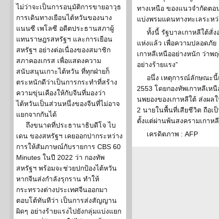
ไม่ว่าจะเป็นการอนุมัติการขายอาวุธ
ทางเหนือ ของแนวจำกัดตอนเห
การเดินทางเยือนไต้หวันของนาง
แบ่งพรมแดนทางทะเลระหว
แนนซี เพโลซี อดีตประธานสภาผู้
ทั้งนี้ รัฐบาลเกาหลีใต้
แทนราษฎรสหรัฐฯ และการเยือน
แห่งแล้ว เพื่อความปลอดภ
สหรัฐฯ อย่างต่อเนื่องของสมาชิก
เกาหลีเหนืออย่างหนัก ว่าพฤต
สภาคองเกรส เพื่อแสดงความ
อย่างร้ายแรง”
สนับสนุนเกาะไต้หวัน ที่ทุกฝ่ายก็
อนึ่ง เหตุการณ์ลักษณะนี้
ตระหนักดีว่าเป็นการกระทำที่สร้าง
2553 โดยกองทัพเกาหลีเหนือ
ความขุ่นเคืองให้กับจีนที่มองว่า
นพยองของเกาหลีใต้ ส่งผลใ
ไต้หวันเป็นส่วนหนึ่งของจีนที่ไม่อาจ
2 นายในพื้นที่เสียชีวิต ถื
แยกจากกันได้
ตั้งแต่ผ่านพ้นสงครามเกาหล
ถึงขนาดที่ประธานาธิบดีโจ ไบ
เครดิตภาพ : AFP
เดน ของสหรัฐฯ เคยออกปากระหว่าง
การให้สัมภาษณ์กับรายการ CBS 60
Minutes ในปี 2022 ว่า กองทัพ
สหรัฐฯ พร้อมจะช่วยปกป้องไต้หวัน
หากจีนส่งกำลังรุกราน ทำให้
กระทรวงต่างประเทศจีนออกมา
ตอบโต้ทันทีว่า เป็นการส่งสัญญาน
ผิดๆ อย่างร้ายแรงไปยังกลุ่มแบ่งแยก