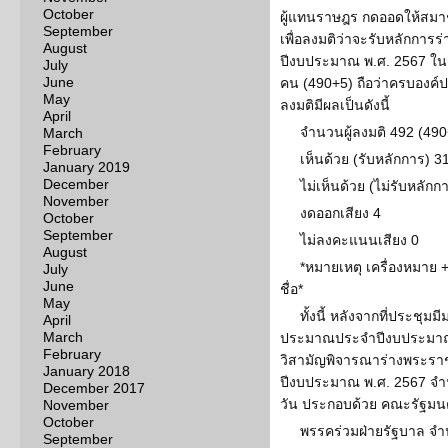
October
ผู้แทนราษฎร กดออดให้สมา
September
เพื่อลงมติว่าจะรับหลักกา
August
ปีงบประมาณ พ.ศ. 2567 ในว
July
June
คน (490+5) ถือว่าครบองค์
May
ลงมติมีผลเป็นดังนี้
April
จำนวนผู้ลงมติ 492 (490
March
February
เห็นด้วย (รับหลักการ) 3
January 2019
December
ไม่เห็นด้วย (ไม่รับหลัก
November
งดออกเสียง 4
October
September
ไม่ลงคะแนนเสียง 0
August
*หมายเหตุ เครื่องหมาย 
July
June
ชื่อ*
May
ทั้งนี้ หลังจากที่ประชุ
April
March
ประมาณประจำปีงบประมาณ 
February
วิสามัญพิจารณาร่างพระร
January 2018
ปีงบประมาณ พ.ศ. 2567 จ
December 2017
วัน ประกอบด้วย คณะรัฐมนต
November
October
พรรคร่วมฝ่ายรัฐบาล จ
September