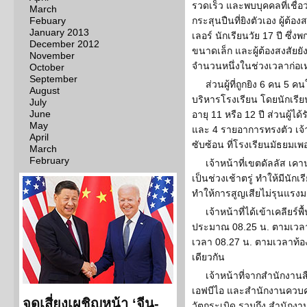
รวดเร็ว และพบบุคคลที่เชื่อ
March
Febuary
กระสุนปืนที่ยิงตัวเอง ผู้ต้
January 2013
เลอร์ นักเรียนวัย 17 ปี ซึ
December 2012
ขนาดเล็ก และผู้ต้องสงสัยย
November
จำนวนหนึ่งในช่วงเวลาก่อเห
October
September
ส่วนผู้ที่ถูกยิง 6 คน 5 ค
August
บริหารโรงเรียน โดยนักเรียนท
July
June
อายุ 11 หรือ 12 ปี ส่วนผู้
May
และ 4 รายอาการทรงตัว เจ้าห
April
ซับซ้อน ที่โรงเรียนมัธยมเพอ
March
February
เจ้าหน้าที่เขตดัลลัส เคาน
เป็นช่วงเช้าตรู่ ทำให้มีนัก
ทำให้การสูญเสียไม่รุนแรงม
เจ้าหน้าที่ได้เข้าเคลียร์พ
ประมาณ 08.25 น. ตามเวลาท
เวลา 08.27 น. ตามเวลาท้องถ
เดียวกัน
เจ้าหน้าที่จากสำนักงาน
เอฟบีไอ และสำนักงานควบค
จุดเสี่ยงเผชิญหน้า ‘จีน-
วัตถุระเบิด รวมถึง สำนัก