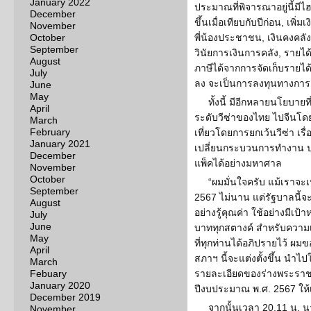
January 2022
ประมาณที่พิจารณาอยู่นี้มีไฮ
December
ขึ้นเมื่อเทียบกับปีก่อน, เพิ่
November
October
พี่น้องประชาชน, เงินคงคลังเ
September
วินัยการเงินการคลัง, รายได
August
ภาษีได้จากการจัดเก็บรายไ
July
ลง จะเป็นการลงทุนทางการเงิ
June
May
ทั้งนี้ มีอีกหลายนโยบาย
April
ระดับวีซ่าของไทย ไปจีนโดย
March
February
เที่ยวโดยการยกเว้นวีซ่า เรื
January 2021
เปลี่ยนกระบวนการทำงาน ป
December
แพ็คได้อย่างมหาศาล
November
October
“ผมมั่นใจครับ แม้เราจ
September
2567 ไม่นาน แต่รัฐบาลนี้จ
August
อย่างรู้คุณค่า ใช้อย่างมีเป
July
June
บาททุกสตางค์ สำหรับความเ
May
ที่ทุกท่านได้อภิปรายไว้ ผ
April
สภาฯ นี้จะแต่งตั้งขึ้น น
March
Febuary
รายละเอียดของร่างพระรา
January 2020
ปีงบประมาณ พ.ศ. 2567 ให้เ
December 2019
จากนั้นเวลา 20.11 น. 
November