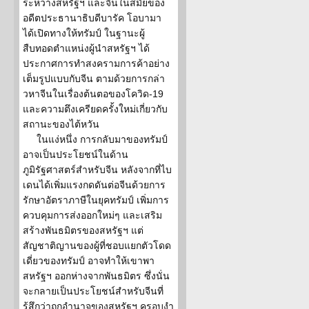
ระหว่างสหรัฐฯ และจีนในสมัยของ
อดีตประธานาธิบดีบารัค โอบามา
ได้เปิดทางให้ทรัมป์ ในฐานะผู้
สืบทอดตำแหน่งผู้นำสหรัฐฯ ได้
ประกาศการทำสงครามการค้าอย่าง
เต็มรูปแบบกับจีน ตามด้วยการกล่า
วหาจีนในเรื่องต้นตอของโควิด-19
และความตึงเครียดครั้งใหม่เกี่ยวกับ
สถานะของไต้หวัน
ในแง่หนึ่ง การกลับมาของทรัมป์
อาจเป็นประโยชน์ในด้าน
ภูมิรัฐศาสตร์สำหรับจีน หลังจากที่ไบ
เดนได้เพิ่มแรงกดดันต่อจีนด้วยการ
รักษาอัตราภาษีในยุคทรัมป์ เพิ่มการ
ควบคุมการส่งออกใหม่ๆ และเสริม
สร้างพันธมิตรของสหรัฐฯ แต่
สัญชาติญานของผู้ที่ชอบแยกตัวโดด
เดี่ยวของทรัมป์ อาจทำให้เขาพา
สหรัฐฯ ออกห่างจากพันธมิตร ซึ่งนั่น
จะกลายเป็นประโยชน์สำหรับจีนที่
รู้สึกว่าถูกอำนาจของสหรัฐฯ ครอบงำ