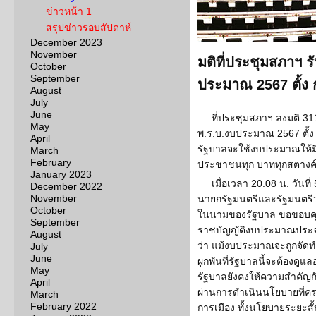
ข่าวหน้า 1
สรุปข่าวรอบสัปดาห์
December 2023
November
มติที่ประชุมสภาฯ ร
October
September
ประมาณ 2567 ตั้ง 
August
July
June
ที่ประชุมสภาฯ ลงมติ 31
May
พ.ร.บ.งบประมาณ 2567 ตั้ง 
April
รัฐบาลจะใช้งบประมาณให้มีป
March
February
ประชาชนทุก บาททุกสตางค
January 2023
เมื่อเวลา 20.08 น. วัน
December 2022
November
นายกรัฐมนตรีและรัฐมนตรีว
October
ในนามของรัฐบาล ขอขอบคุณ
September
ราชบัญญัติงบประมาณประจ
August
ว่า แม้งบประมาณจะถูกจัดทำ
July
June
ผูกพันที่รัฐบาลนี้จะต้องดูแ
May
รัฐบาลยังคงให้ความสำคัญกั
April
ผ่านการดำเนินนโยบายที่คร
March
February 2022
การเมือง ทั้งนโยบายระยะ