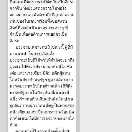
ดินแดนที่ต้องการให้ไต้หวันเป็นอิสระ
จากจีน ทั้งยังแสดงความไม่พอใจ
อย่างมากและคัดค้านถึงที่สุดต่อความ
เห็นของไบเดน พร้อมทั้งขอสงวน
สิทธิ์ที่จะดำเนินมาตรการต่างๆ ที่
จำเป็นเพื่อต่อต้านการแยกตัวเป็น
อิสระ
ประจวบเหมาะกับในขณะนี้ ผู้ที่มี
คะแนนนำในการเลือกตั้ง
ประธานาธิบดีไต้หวันที่กำลังจะมาถึง
ดูจะเทไปที่รองประธานาธิบดีไล่ ชิง
เต๋อ และนางเซียว บีคิม อดีตผู้แทน
ไต้หวันประจำสหรัฐฯ คู่ลงสมัครจาก
พรรคประชาธิปไตยก้าวหน้า (ดีพีพี)
พรรครัฐบาลในปัจจุบัน ที่เน้นท่าที
แข็งกร้าวต่อต้านจีนแผ่นดินใหญ่ จน
ถูกจีนตราหน้าว่าคนทั้งคู่เป็นพวกสอง
หน้าเพื่อแยกตัวเป็นเอกราช พร้อมปัด
ตกข้อเสนอให้มีการเจรจาของนายไล่
ด้วย
ก่อนหน้านี้ในการเลือกตั้งเมื่อปี