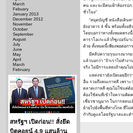
March
คน และจะมีคนเฝ้าห้องรปภ.
Febuary
ชั่วโมง"
January 2013
December 2012
"สมุดบัญชี หนังสือเดิน
November
ยังอาคาร 4 ชั้น พร้อมทั้
October
โดยบอกว่าทางทั้งหมดตรงนี
September
August
คาราโอเกะแล้วก็ซูเปอร์มาเ
July
ด้วย ทั้งหมดนี้เพียงพอต่อการ
June
มีคลิปความรุนแรงมากมาย
May
April
แล้วบอกว่า "ถ้าเราไม่ทำงาน
March
จริง ไม่มีการแสดงถ้าคุณไม
February
แหล่งข่าวยังเปิดเผยอีกว
อื่น รวมถึงคนเกาหลี เพราะ
ตลาดเกาหลี คุณไม่ใช่แค่ต้
ต้องใช้คนที่เข้าใจความคิ
เชี่ยวชาญมาก ในการหลบเลี
ย้ายไปยังพื้นที่ห่างไกล ที่
กำกับดูแลโดยรัฐบาลและดำเ
สหรัฐฯ เปิดก่อน!! สั่งยึด
บิตคอยน์ 4.9 แสนล้าน