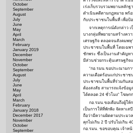
ตำรวจและทหาร เข้าดำเนิน
October
เร่งเก็บรวบรวมพยานหลักฐา
September
ดำเนินคดีตามกฎหมาย พร้อ
August
July
กับประชาชนในพื้นที่ เพื่อป้อ
June
จากเหตุการณ์ดังกล่าว เป
May
บางกลุ่มที่พยายามสร้าง
April
March
เศรษฐกิจ ตลอดจนสังคมพหุว
February
ประชาชนในพื้นที่ โดยเฉพาะ
January 2019
ชักพระ ซึ่งเป็นงานสำคัญ
December
November
มีส่วนช่วยกระตุ้นเศรษฐกิ
October
“กอ.รมน.ขอประณามการกร
September
August
ความเดือดร้อนแก่ประชาชน 
July
ประชาชนในพื้นที่ร่วมกันสอ
June
ต้องสงสัย สามารถแจ้งข้อม
May
ได้ตลอด 24 ชั่วโมง” โฆษก
April
March
กอ.รมน.ขอเตือนถึงผู้ให้ก
February
เป็นการให้ที่พักพิง จัดหาเ
January 2018
December 2017
ถือว่ามีความผิดตามประม
November
คุกไม่เกิน 2 ปี ปรับไม่เกิน 40
October
กอ.รมน. ขอขอบคุณ เจ้าหน้าท
September