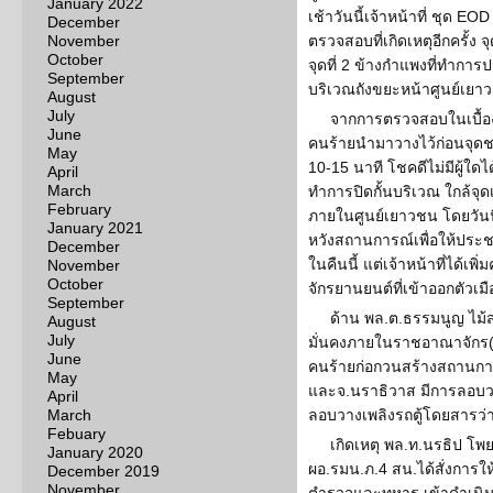
January 2022
เช้าวันนี้เจ้าหน้าที่ ชุด EOD
December
November
ตรวจสอบที่เกิดเหตุอีกครั้ง
October
จุดที่ 2 ข้างกำแพงที่ทำการ
September
บริเวณถังขยะหน้าศูนย์เ
August
July
จากการตรวจสอบในเบื้อง
June
คนร้ายนำมาวางไว้ก่อนจุดชน
May
10-15 นาที โชคดีไม่มีผู้ใดได
April
March
ทำการปิดกั้นบริเวณ ใกล้จุด
February
ภายในศูนย์เยาวชน โดยวันนี
January 2021
หวังสถานการณ์เพื่อให้ประ
December
ในคืนนี้ แต่เจ้าหน้าที่ได้
November
October
จักรยานยนต์ที่เข้าออกตัวเ
September
ด้าน พล.ต.ธรรมนูญ ไม
August
July
มั่นคงภายในราชอาณาจักร(กอ
June
คนร้ายก่อกวนสร้างสถานการ
May
และจ.นราธิวาส มีการลอบว
April
March
ลอบวางเพลิงรถตู้โดยสารว่า
Febuary
เกิดเหตุ พล.ท.นรธิป โพ
January 2020
ผอ.รมน.ภ.4 สน.ได้สั่งการให้
December 2019
November