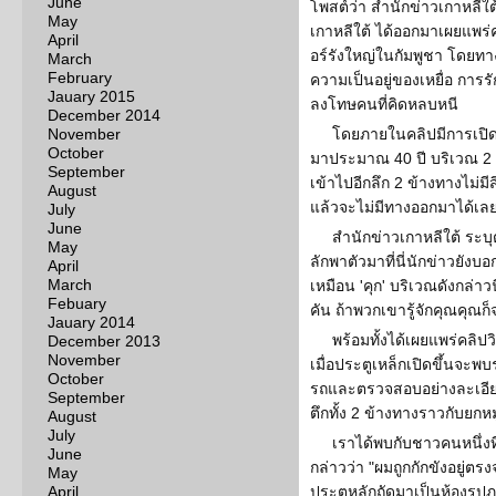
June
โพสต์ว่า สำนักข่าวเกาหลี
May
เกาหลีใต้ ได้ออกมาเผยแพร่
April
อร์รังใหญ่ในกัมพูชา โดยทาง
March
February
ความเป็นอยู่ของเหยื่อ ก
Jauary 2015
ลงโทษคนที่คิดหลบหนี
December 2014
November
โดยภายในคลิปมีการเปิ
October
มาประมาณ 40 ปี บริเวณ 2 ข้
September
เข้าไปอีกลึก 2 ข้างทางไม่มี
August
แล้วจะไม่มีทางออกมาได้เล
July
June
สำนักข่าวเกาหลีใต้ ระบุ
May
ลักพาตัวมาที่นี่นักข่าวยังบอ
April
March
เหมือน 'คุก' บริเวณดังกล่า
Febuary
คัน ถ้าพวกเขารู้จักคุณคุณก็
Jauary 2014
พร้อมทั้งได้เผยแพร่คลิ
December 2013
November
เมื่อประตูเหล็กเปิดขึ้นจะ
October
รถและตรวจสอบอย่างละเอียด 
September
ตึกทั้ง 2 ข้างทางราวกับยกหม
August
July
เราได้พบกับชาวคนหนึ่งที
June
กล่าวว่า "ผมถูกกักขังอยู่ตร
May
April
ประตูหลักถัดมาเป็นห้องรปภ