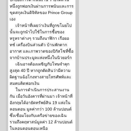
หนึ่งถูกฟอกเงินผ่านการพนันและการ
ขุดสกุลเงินดิจิทัลของ Prince Group
เอง
เจ้าหน้าที่เผยว่าเงินที่ถูกขโมยไป
นั้นจะถูกนำไปใช้ในการซื้อของ
หรูหราต่างๆ รวมถึงนาฬิกา เรือยอ
ทช์ เครื่องบินส่วนตัว บ้านพักตาก
อากาศ และภาพวาดของปิกัสโซที่ซื้อ
จากบ้านประมูลแห่งหนึ่งในนิวยอร์ก
เฉินอาจต้องเผชิญกับโทษจำคุก
สูงสุด 40 ปี หากถูกตัดสินว่ามีความ
ผิดฐานฉ้อโกงทางสายโทรศัพท์และ
สมคบคิดฟอกเงิน
ในการดำเนินการประสานงาน
กัน เมื่อวันอังคารที่ผ่านมา เจ้าหน้าที่
อังกฤษได้อายัดทรัพย์สิน 19 แห่งใน
ลอนดอน มูลค่ากว่า 100 ล้านปอนด์
ซึ่งเชื่อมโยงกับเครือข่ายของเฉิน
รวมถึงคฤหาสน์มูลค่า 12 ล้านปอนด์
ในลอนดอนตอนเหนือ