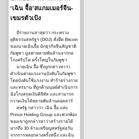
‘เฉิน จื้อ’สแกมเมอร์จีน-
เขมรตัวเป้ง
มีรายงานล่าสุดว่า กระทรวง
ยุติธรรมสหรัฐฯ (DOJ) สั่งยึด Bitcoin
ของนายเฉินจื้อ นักธุรกิจจีนสัญชาติ
กัมพูชา มูลค่าหลายพันล้านจากกล
โกงคริปโต ครั้งใหญ่ในกัมพูชา
นายเฉิน จื้อ ซึ่งถูกกล่าวหาว่า
ดำเนินค่ายแรงงานบังคับในกัมพูชา
โดยบังคับใช้แรงงาน ทำร้ายร่างกาย
และทรมาน ที่ถูกค้ามนุษย์ดำเนินการ
ฉ้อโกงสกุลเงินดิจิทัล และสามารถ
กวาดเงินได้หลายพันล้านดอลลาร์
สหรัฐ กล่าวว่า เฉิน จื้อ แห่ง
Prince Holding Group และพวกพ้อง
ของเขาถูกกล่าวหาว่าสร้างรายได้
มากถึง 30 ล้านเหรียญสหรัฐต่อวัน
จากการหลอกลวงครั้งหนึ่ง และฉิน