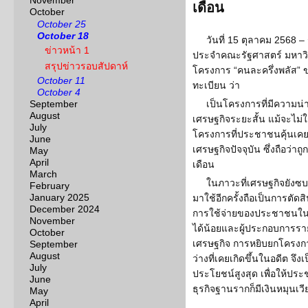
November
เดือน
October
October 25
October 18
วันที่ 15 ตุลาคม 2568 –
ข่าวหน้า 1
ประจำคณะรัฐศาสตร์ มหาวิท
สรุปข่าวรอบสัปดาห์
โครงการ “คนละครึ่งพลัส” ขอ
October 11
ทะเบียน ว่า
October 4
September
เป็นโครงการที่มีความน
August
เศรษฐกิจระยะสั้น แม้จะไม่
July
โครงการที่ประชาชนคุ้นเคย
June
เศรษฐกิจปัจจุบัน ซึ่งถือว่าถู
May
April
เดือน
March
ในภาวะที่เศรษฐกิจยังซ
February
January 2025
มาใช้อีกครั้งถือเป็นการตั
December 2024
การใช้จ่ายของประชาชนในร
November
ได้น้อยและผู้ประกอบการรา
October
เศรษฐกิจ การหยิบยกโครงกา
September
August
ว่างที่เคยเกิดขึ้นในอดีต จึ
July
ประโยชน์สูงสุด เพื่อให้ประ
June
ธุรกิจฐานรากก็มีเงินหมุนเวีย
May
April