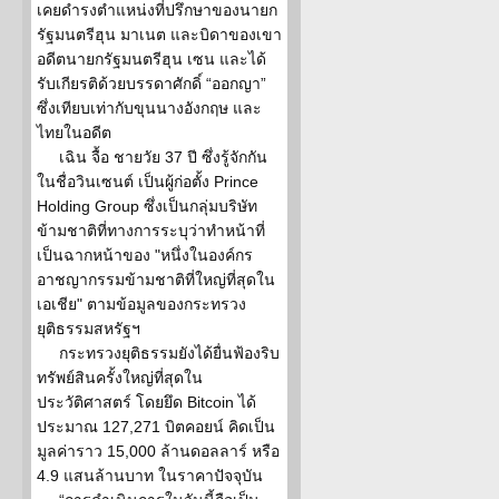
เคยดำรงตำแหน่งที่ปรึกษาของนายก
รัฐมนตรีฮุน มาเนต และบิดาของเขา
อดีตนายกรัฐมนตรีฮุน เซน และได้
รับเกียรติด้วยบรรดาศักดิ์ “ออกญา”
ซึ่งเทียบเท่ากับขุนนางอังกฤษ และ
ไทยในอดีต
เฉิน จื้อ ชายวัย 37 ปี ซึ่งรู้จักกัน
ในชื่อวินเซนต์ เป็นผู้ก่อตั้ง Prince
Holding Group ซึ่งเป็นกลุ่มบริษัท
ข้ามชาติที่ทางการระบุว่าทำหน้าที่
เป็นฉากหน้าของ "หนึ่งในองค์กร
อาชญากรรมข้ามชาติที่ใหญ่ที่สุดใน
เอเชีย" ตามข้อมูลของกระทรวง
ยุติธรรมสหรัฐฯ
กระทรวงยุติธรรมยังได้ยื่นฟ้องริบ
ทรัพย์สินครั้งใหญ่ที่สุดใน
ประวัติศาสตร์ โดยยึด Bitcoin ได้
ประมาณ 127,271 บิตคอยน์ คิดเป็น
มูลค่าราว 15,000 ล้านดอลลาร์ หรือ
4.9 แสนล้านบาท ในราคาปัจจุบัน