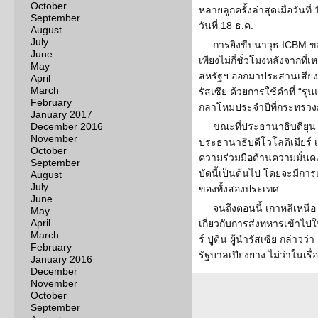
October
หลายลูกครั้งล่าสุดเมื่อวันที่
September
วันที่ 18 ธ.ค.
August
July
การยิงขีปนาวุธ ICBM ขอ
June
เพียงไม่กี่ชั่วโมงหลังจากท
May
สหรัฐฯ ออกมาประสานเสีย
April
March
รัสเซีย ด้วยการใช้คำที่ “รุ
February
กลาโหมประจำปีที่กระทรวงก
January 2017
December 2016
ขณะที่ประธานาธิบดียุน 
November
ประธานาธิบดีโวโลดิเมียร์ 
October
ความร่วมมือด้านความมั่นคง
September
บัดนี้เป็นต้นไป โดยจะมีการ
August
July
ของทั้งสองประเทศ
June
จนถึงตอนนี้ เกาหลีเหนื
May
April
เกี่ยวกับการส่งทหารเข้าไป
March
ร์ ปูติน ผู้นำรัสเซีย กล่าว
February
รัฐบาลเปียงยาง ไม่ว่าในเรื
January 2016
December
November
October
September