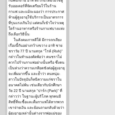
กับพนักงาน อาทิ ตะโกนโดยไม่ใช้ตู้
รับออเดอร์ที่จัดเตรียมไว้ในร้าน
กาแฟ และแม้จะมองว่า การประกาศ
ห้ามผู้สูงอายุใช้บริการเป็นมาตรการ
ที่รุนแรงเกินไป แต่ตนก็เข้าใจว่าเหตุ
ใดร้านอาหารหรือร้านกาแฟบางแห่ง
ถึงเลือกวิธีนั้น
ในสังคมเกาหลีใต้ มีการถกเถียง
เรื่องนี้กันอย่างกว้างขวาง อาทิ ชาย
ชราวัย 77 ปี นามสกุล “โรห์ (Roh)”
กล่าวในทำนองตัดพ้อว่า คนชราไม่
ควรไปร้านกาแฟอย่างนั้นหรือ ซึ่งตน
เป็นห่วงว่าความเกลียดชังต่อผู้สูงอายุ
จะเพิ่มมากขึ้น และย้ำว่า คนหนุ่ม-
สาวในปัจจุบันก็หนีความแก่ชราใน
อนาคตไม่พ้น เช่นเดียวกับนักศึกษา
วัย 22 ปี นามสกุล “ปาร์ก (Park)” ที่
กล่าวว่า ในฐานะผู้บริโภค ทุกคนมี
สิทธิ์ที่จะซื้อและดื่มกาแฟได้หากพวก
เขาจ่ายเงิน และย้อนถามกลับด้วยว่า
ผู้สูงอายุเหล่านั้นต่างจากพ่อแม่ของ