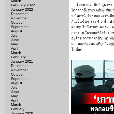
March
โดยนายมานิตย์ สุธาพร
February 2022
January 2022
ได้กล่าวถึงสาเหตุที่มีผู้เสี
December
จ.ปัตตานี ว่า รถแต่ละคันมี
November
กันเป็นชั้นๆ ราว 4-5 ชั้น ป
October
September
ควบคุมไปกับรถคันละ 5-6 ค
August
สงคราม ในขณะที่ยังรับรา
July
อยู่ด้วย การนำตัวผู้ชุมนุมที
June
ความแออัดจนคนที่ถูกอัดอยู
May
April
ในที่สุด
March
February
January 2021
December
November
October
September
August
July
June
May
April
March
Febuary
January 2020