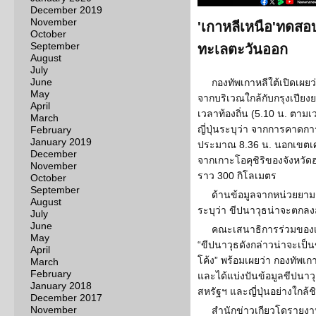
December 2019
November
'เกาหลีเหนือ'ทดสอ
October
September
ทะเลตะวันออก
August
July
June
กองทัพเกาหลีใต้เปิดเผย
May
จากบริเวณใกล้กับกรุงเปียง
April
เวลาท้องถิ่น (5.10 น. ตา
March
ญี่ปุ่นระบุว่า จากการคาด
February
January 2019
ประมาณ 8.36 น. นอกเขตเศรษ
December
จากเกาะโอคุชิริของจังหว
November
ราว 300 กิโลเมตร
October
September
ด้านข้อมูลจากหน่วยยามชา
August
ระบุว่า ขีปนาวุธน่าจะตกลงสู
July
June
คณะเสนาธิการร่วมของเกา
May
“ขีปนาวุธดังกล่าวน่าจะเป็นข
April
โค้ง” พร้อมเผยว่า กองทัพเก
March
February
และได้แบ่งปันข้อมูลขีปนาว
January 2018
สหรัฐฯ และญี่ปุ่นอย่างใกล้ช
December 2017
November
สำนักข่าวเกียวโดรายงานว