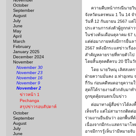
November
October
ความคืบหน้ากรณีนายวิษ
September
จังหวัดนครพนม 1 ใน 14 จำเ
August
July
วันที่ 12 กันยายน 2567 แต่ไ
June
ประสานการส่งตัวผู้ถูกกล่
May
ในช่วงต้นเดือนตุลาคม 67 
April
March
แต่ต่อมาภายหลังมีการยื่นลา
February
2567 หลังมีกระแสข่าวเรื่อง
January 2025
สำคัญหลายรายที่หายตัวไป เ
December 2024
โดยสิ้นสุดคดีครบ 20 ปีในวั
November
November 30
โดย นายวิษณุ เลิศสงคร
November 23
ฝ่ายความมั่นคง อ.ท่าอุเทน 
November 16
November 9
กี่วัน ก่อนคดีหมดอายุความใ
November 2
สุดก็ได้รายงานตัวกลับมาทำ
ข่าวหน้า 1
ถูกขุดคุ้ยจนตกเป็นข่าว
Pechanga
ต่อมาทางผู้สื่อข่าวได้ลง
สรุปข่าวรอบสัปดาห์
เท็จจริง แต่ไม่สามารถติดต่
October
ร่วมงานยืนยันว่า ออกพื้นที่
September
August
เนื่องจากมีกระแสดรามาโหมก
July
อาจมีการรู้เห็นว่ามีหมายจับ
June