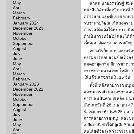
May
ล่าสุด นายอรรษิษฐ์ สัม
April
หนังสือ”ด่วนที่สุด” ลงวันที
March
ตรวจสอบและชี้แจงข้อเท็จจ
February
January 2024
รับว่านายวิษณุ เลิศสงครา
December 2023
ตำรวจได้แจ้งให้ทราบว่ามีห
November
ดำเนินการหรือไม่ และได้ด
October
เห็นและจัดส่งเอกสารหลักฐา
September
August
อย่างไรก็ตามทางจังหวั
July
กรรมการสอบสวนข้อเท็จจริง
June
May
หมดอายุความ มีการขาดราช
April
กระทรวงมหาดไทย ให้มีการ
March
ให้แล้วเสร็จภายใน 15 วัน
February
January 2023
ทั้งนี้ คดีสลายการชุมนุมเ
December 2022
สถานการณ์รุนแรงชายแดนใต้
November
การปล้นปืนค่ายปิเหล็ง จ.นร
October
September
เกิดเหตุวันที่ 28 เมษายน 4
August
รือเซะ กระทั่งวันที่ 25 ต
July
การสลายการชุมนุม และขนย้า
June
May
จ.ปัตตานี ทำให้มีผู้เสียชี
April
คนเสียชีวิตระหว่างการขนย