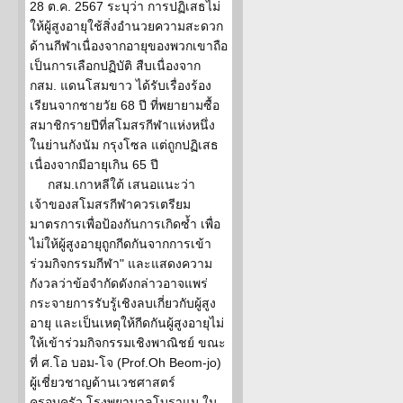
28 ต.ค. 2567 ระบุว่า การปฏิเสธไม่
ให้ผู้สูงอายุใช้สิ่งอำนวยความสะดวก
ด้านกีฬาเนื่องจากอายุของพวกเขาถือ
เป็นการเลือกปฏิบัติ สืบเนื่องจาก
กสม. แดนโสมขาว ได้รับเรื่องร้อง
เรียนจากชายวัย 68 ปี ที่พยายามซื้อ
สมาชิกรายปีที่สโมสรกีฬาแห่งหนึ่ง
ในย่านกังนัม กรุงโซล แต่ถูกปฏิเสธ
เนื่องจากมีอายุเกิน 65 ปี
กสม.เกาหลีใต้ เสนอแนะว่า
เจ้าของสโมสรกีฬาควรเตรียม
มาตรการเพื่อป้องกันการเกิดซ้ำ เพื่อ
ไม่ให้ผู้สูงอายุถูกกีดกันจากการเข้า
ร่วมกิจกรรมกีฬา" และแสดงความ
กังวลว่าข้อจำกัดดังกล่าวอาจแพร่
กระจายการรับรู้เชิงลบเกี่ยวกับผู้สูง
อายุ และเป็นเหตุให้กีดกันผู้สูงอายุไม่
ให้เข้าร่วมกิจกรรมเชิงพาณิชย์ ขณะ
ที่ ศ.โอ บอม-โจ (Prof.Oh Beom-jo)
ผู้เชี่ยวชาญด้านเวชศาสตร์
ครอบครัว โรงพยาบาลโบราแม ใน