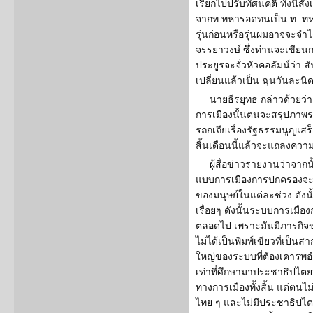
เรียกไปปรับทัศนคติ ทั้งนี้สั
จากท.ทหารอดทนเป็น ท. ทห
รุ่นก่อนหรือรุ่นผมอาจจะจำได
จรรยาวงษ์ ซึ่งท่านจะเขียนก
ประยูรจะจั่วหัวคอลัมน์ว่า 
เปลี่ยนแล้วเป็น ฉุนวันละนิ
นายธีรยุทธ กล่าวด้วยว่
การเมืองนั้นตนจะสรุปภาพร
รถกเถียเรื่องรัฐธรรมนูญเส
สิ้นเดือนนี้แล้วจะแถลงควา
ผู้สื่อข่าวรายงานว่าจากน
แบบการเมืองการปกครองจะ
ของมนุษย์ในแต่ละช่วง ดังน
เรื่อยๆ ดังนั้นระบบการเม
ตลอดไป เพราะมันมีภารกิจข
ไม่ได้เป็นพิมพ์เขียวที่เป็นส
ใหญ่ของระบบที่ต้องเคารพอ
เท่าที่ศึกษามาประชาธิปไตย
ทางการเมืองทั้งสิ้น แต่ตน
ไทย ๆ และไม่มีประชาธิปไ