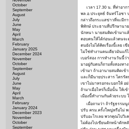
November
October
เวลา 17.30 น. ที่ท่าอา
September
พล.อ.ประยุทธ์ จันทร์โอชา
August
July
กล่าวถึงกระแสข่าวที่จะมีก
June
พิทักษ์ ประธานที่ปรึกษานา
May
นักหนา นายสมคิดเข้ามาแล้วจ
April
ตอบตนให้ได้ก่อนแล้วตนจะต
March
February
ตนยังไม่ได้คิดเรื่องนี้เลย 
January 2025
ไม่ใช่ทำงานคนเดียวมันแก้ได
December 2024
เบอร์สอง การทำงานวันนี้
November
October
มาอยู่กับตนก็ถามทั้งสองทาง
September
เข้ามา ถ้าเอานายสมคิดเข้าม
August
และก็มีนายประสาร ไตรรัตน์วร
July
June
เขาไม่มาหรอกจะบอกให้ อย่
May
ถ้ามาเมื่อไหร่ก็เมื่อนั้น ใ
April
เมืองนี้ทำงานกันด้วยระบบ 
March
February
เมื่อถามว่า ถ้ารัฐธรรม
January 2024
ปรับ ครม.ครั้งใหญ่หรือไม่ พล.
December 2023
ปรับอะไรเลย พวกคุณไปวิเคร
November
October
ไม่ต้องไปเขียนดักหน้าดักหลั
September