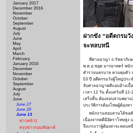
January 2017
December 2016
November
October
September
August
July
ฝากขัง “อดีตกรมวัง
June
May
จะหลบหนี
April
March
February
ที่ศาลอาญา ถ.รัชดาภิเษก 
January 2016
พ.ต.อ.ชยุต มารยาทตร์ พน
December
ตำรวจนครบาล ควบคุมตัว นา
November
October
53 ปี อดีตกรมวังผู้ใหญ่ปร
September
จับศาลอาญาคดีแอบอ้างเบื้อง
August
เวลา 12 วัน ตั้งแต่วันที่ 1
July
เสร็จสิ้น ต้องสอบสวนพยา
June
June 27
ประวัติการต้องโทษผู้ต้องหา
June 20
พนักงานสอบสวนได้ขอคัด
June 13
เนื่องจากคดีมีอัตราโทษสูง
ข่าวหน้า1
จึงเกรงว่าผู้ต้องหาจะหลบหน
สรุปข่าวรอบสัปดาห์