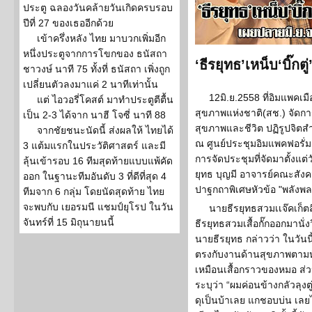
ประตู ฉลองวันคล้ายวันเกิดครบรอบ
ปีที่ 27 ของเธออีกด้วย
เข้าครึ่งหลัง ไทย มาบวกเพิ่มอีก
หนึ่งประตูจากการโขกของ ธนัสถา
‘ธีรยุทธ’เหน็บ‘บิ๊กต
ชาวงษ์ นาที 75 ทั้งที่ ธนัสถา เพิ่งถูก
เปลี่ยนตัวลงมาแค่ 2 นาทีเท่านั้น
12มิ.ย.2558 ที่อิมแพค
แต่ ไอวอรี่โคสต์ มาทำประตูตีตื้น
สุขภาพแห่งชาติ(สช.) จัดกา
เป็น 2-3 ได้จาก นาฮี โจซี่ นาที 88
สุขภาพและชีวิต ปฏิรูปจิต
จากชัยชนะนัดนี้ ส่งผลให้ ไทยได้
ณ ศูนย์ประชุมอิมแพคฟอรั่ม 
3 แต้มแรกในประวัติศาสตร์ และมี
การจัดประชุมที่จัดมาตั้งแต่ว
ลุ้นเข้ารอบ 16 ทีมสุดท้ายแบบแพ้คัด
ยุทธ บุญมี อาจารย์คณะสัง
ออก ในฐานะทีมอันดับ 3 ที่ดีที่สุด 4
ปาฐกถาพิเศษหัวข้อ "พลังพล
ทีมจาก 6 กลุ่ม โดยนัดสุดท้าย ไทย
จะพบกับ เยอรมนี แชมป์ยุโรป ในวัน
นายธีรยุทธสวมเเจ๊คเก็ตส
จันทร์ที่ 15 มิถุนายนนี้
ธีรยุทธสวมเสื้อกั๊กออกมานั
นายธีรยุทธ กล่าวว่า ในวันน
ตรงกับงานด้านสุขภาพตามหัวข
เหมือนเสื้อกราวของหมอ ส่ว
ระบุว่า “ผมค่อนข้างกลัวลุง
ดุเป็นบ้าเลย แกชอบบ่น เลยไ