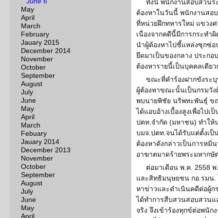
June 6
ทั้งนี้ พนักงานสอบสวนร
May
ต้องหาในวันนี้ พนักงานสอบ
April
ที่หน่วยฝึกทหารใหม่ แขวง
March
February
เนื่องจากคดีนี้มีการกระทำผ
Jauary 2015
นำผู้ต้องหาไปชี้แหล่งซุกซ่อ
December 2014
ยึดมาเป็นของกลาง ประกอบ
November
ต้องหารายนี้เป็นบุคคลเดียว
October
September
ขณะที่คำร้องฝากขังระบุพ
August
ผู้ต้องหาขณะนั้นเป็นกรมวั
July
June
พบนายพิชัย นริพทะพันธุ์ ขณะ
May
ได้แอบอ้างเบื้องสูงเพื่อไปเ
April
ปตท.จำกัด (มหาชน) ทำให้นาย
March
บมจ.ปตท.จนได้รับแต่ตั้งเ
Febuary
Jauary 2014
ต้องหาดังกล่าวเป็นการหมิ่
December 2013
อาฆาตมาดร้ายพระมหากษัตร
November
October
ต่อมาเดือน พ.ค. 2558 
September
และสิทธิมนุษยชน กอ.รมน. ไ
August
หาข่าวและดำเนินคดีต่อผู้
July
June
ได้ทำการสืบสวนสอบสวนและ
May
จริง จึงเข้าร้องทุกข์ต่อพ
April