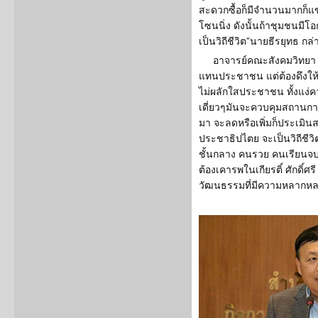
สะดวกซื้อก็มีจำนวนมากก็แข
โซนนิ่ง ดังนั้นถ้าชุมชนมีโ
เป็นวิถีชีวิต”นายธีรยุทธ กล่
อาจารย์คณะสังคมวิทยา กล
แทนประชาชน แต่ต้องดึงให้
ไม่ผลักใสประชาชน ทั้งแง่ค
เดี่ยวๆมันจะควบคุมสถานการ
มา จะลดหรือเพิ่มก็ประเมินส
ประชาธิปไตย จะเป็นวิถีชี
ชั้นกลาง คนรวย คนเรียนจบ
ต้องเคารพในเกียรติ์ ศักดิ
วัฒนธรรมที่มีความหลากห