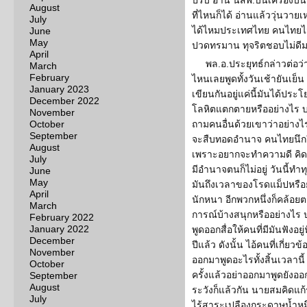
ปรับ อ่าน นสพ.บนเครื่องบิ
August
ที่ไหนก็ได้ อ่านแล้ววุ่นวายเ
July
ได้ไหมประเทศไทย คนไทยไม
June
May
ปวดทรมาน ทุจริตชอบไม่ดีม
April
พล.อ.ประยุทธ์กล่าวต่อว่
March
February
ไหนเลยพูดทั้งวันเช้ายันเย็
January 2023
เขียนกันอยู่แค่นี้มันได้ปร
December 2022
โลหิตแตกตายหรืออย่างไร บ
November
October
ถามคนอื่นด้วยเขาว่าอย่างไ
September
จะสืบทอดอำนาจ คนไทยนึกถึง
August
เพราะอยากจะทำความดี คิดอย่
July
มีอำนาจตนก็ไม่อยู่ วันนี้ทำทุ
June
May
มันถึงเวลาของโรดแม็ปหรือ
April
นักหนา อีกพวกหนึ่งก็คล้อยตา
March
การณ์บ้างสนุกหรืออย่างไร 
February 2022
January 2022
พูดออกสื่อให้คนที่มีมันฟังอย
December
ปีแล้ว ดังนั้น ไอ้คนที่เกี่
November
ออกมาพูดอะไรทั้งสิ้นเวลานี้
October
ครั้งแล้วอย่าออกมาพูดยังอ
September
August
ระวังก็แล้วกัน นายสมคิดแ
July
ไร้สาระเปลืองกระดาษน้ำหม