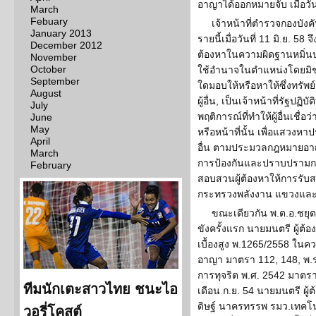
อาญาได้ออกหมายจับ เมื่อวันท
March
Febuary
เจ้าหน้าที่ตำรวจกองบัง
January 2013
รายนี้เมื่อวันที่ 11 มิ.ย. 58 
December 2012
ต้องหาในความผิดฐานหมิ่น
November
October
ใช้อำนาจในตำแหน่งโดยมิชอบ
September
ใดมอบให้หรือหาให้ซึ่งทรัพย
August
ผู้อื่น, เป็นเจ้าหน้าที่รัฐปฏิ
July
พฤติการณ์ที่ทำให้ผู้อื่นเชื
June
May
หรือหน้าที่นั้น เพื่อแสวงห
April
อื่น ตามประมวลกฎหมายอาญ
March
การป้องกันและปราบปรามการ
February
สอบสวนผู้ต้องหาให้การรับส
กระทรวงพลังงาน แขวงและเ
ขณะเดียวกัน พ.ต.อ.ชยุต
ขังครั้งแรก นายมนตรี ผู้
เบื้องสูง พ.1265/2558 ใน
อาญา มาตรา 112, 148, พ.
การทุจริต พ.ศ. 2542 มาตรา
ทีมนักเตะสาวไทย ชนะไอ
เดือน ก.ย. 54 นายมนตรี ผู้
ดิษฐ์ นาครทรรพ รมว.เทคโ
วอรี่โคสต์