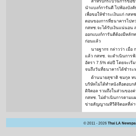
สำหรับกระบวนการขอขึ้นเ
นำแบงก์การันตี ไปฟ้องบังค
เพื่อขอให้ชำระเงินแก่ กสทช
ตอนของการที่ธนาคารไปทวงหน
กสทช.จะได้รับเงินแน่นอน 
ออกแบงก์การันตีต้องมีหลักทรั
ก่อนแล้ว
นายฐากร กล่าวว่า เมื่อ
แล้ว กสทช. จะดำเนินการฟ้อง
อัตรา 7.5% ต่อปี โดยจะเริ่ม
จนถึงวันที่ธนาคารได้ชำระหนี
ด้านนายสุชาติ ชมกุล ทน
บริษัทไม่ได้ทำหนังสือตอบกล
ดิจิตอล รวมถึงในส่วนของค่
กสทช. ไม่ดำเนินการตามแผน
ข่ายสัญญาณทีวีดิจิตอลที่ล่
© 2011 - 2026
Thai LA Newspa