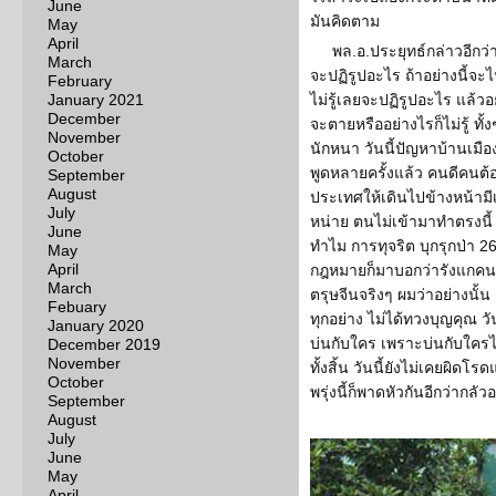
June
มันคิดตาม
May
April
พล.อ.ประยุทธ์กล่าวอีก
March
จะปฏิรูปอะไร ถ้าอย่างนี้จ
February
January 2021
ไม่รู้เลยจะปฏิรูปอะไร แล้วอ
December
จะตายหรืออย่างไรก็ไม่รู้ ทั้
November
นักหนา วันนี้ปัญหาบ้านเมื
October
พูดหลายครั้งแล้ว คนดีคนต้
September
August
ประเทศให้เดินไปข้างหน้ามีเ
July
หน่าย ตนไม่เข้ามาทำตรงนี
June
ทำไม การทุจริต บุกรุกป่า 26
May
April
กฎหมายก็มาบอกว่ารังแกคนจน “
March
ตรุษจีนจริงๆ ผมว่าอย่างนั้น 
Febuary
ทุกอย่าง ไม่ได้ทวงบุญคุณ วัน
January 2020
บ่นกับใคร เพราะบ่นกับใครไม
December 2019
November
ทั้งสิ้น วันนี้ยังไม่เคยผิดโ
October
พรุ่งนี้ก็พาดหัวกันอีกว่ากล
September
August
July
June
May
April