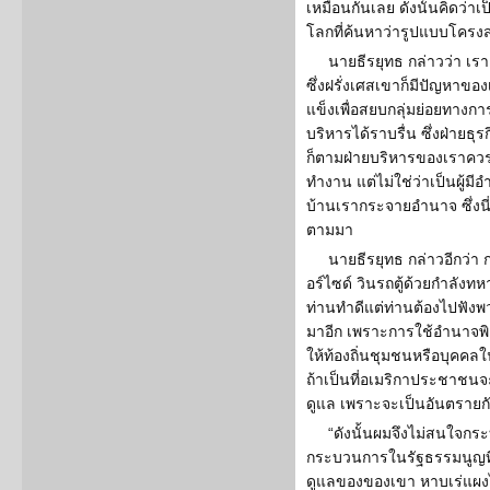
เหมือนกันเลย ดังนั้นคิดว่าเ
โลกที่ค้นหาว่ารูปแบบโครง
นายธีรยุทธ กล่าวว่า เ
ซึ่งฝรั่งเศสเขาก็มีปัญหาของ
แข็งเพื่อสยบกลุ่มย่อยทางกา
บริหารได้ราบรื่น ซึ่งฝ่ายธุ
ก็ตามฝ่ายบริหารของเราคว
ทำงาน แต่ไม่ใช่ว่าเป็นผู้ม
บ้านเรากระจายอำนาจ ซึ่งนี
ตามมา
นายธีรยุทธ กล่าวอีกว่า
อร์ไซด์ วินรถตู้ด้วยกำลังท
ท่านทำดีแต่ท่านต้องไปฟังพวกท
มาอีก เพราะการใช้อำนาจพิเ
ให้ท้องถิ่นชุมชนหรือบุคคลในท
ถ้าเป็นที่อเมริกาประชาชนจะ
ดูแล เพราะจะเป็นอันตรายกั
“ดังนั้นผมจึงไม่สนใจกระ
กระบวนการในรัฐธรรมนูญที
ดูแลของของเขา หาบเร่แผงไ