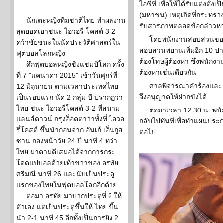
ไอซีที เพื่อให้ได้รับแต่งตั
(มหาชน) เหตุเกิดที่กระทรวง 
นักเตะหญิงทีมชาติไทย ทำผลงาน
รับสารภาพตลอดข้อกล่าวหาเ
สุดยอดเอาชนะ ไอวอรี่ โคสต์ 3-2
โดยพนักงานสอบสวนขออำ
คว้าชัยชนะในนัดประวัติศาสตร์ใน
สอบสวนพยานเพิ่มอีก 10 
ฟุตบอลโลกหญิง
ต้องโทษผู้ต้องหา ซึ่งพนักง
ศึกฟุตบอลหญิงชิงแชมป์โลก ครั้ง
ต้องหาเช่นเดียวกัน
ที่ 7 "แคนาดา 2015" เช้าวันศุกร์ที่
ศาลพิจารณาคำร้องและสอ
12 มิถุนายน ตามเวลาประเทศไทย
จึงอนุญาตให้ฝากขังได้
เป็นรอบแรก นัด 2 กลุ่ม บี ปรากฏว่า
ไทย ชนะ ไอวอรี่โคสต์ 3-2 ที่สนาม
ต่อมาเวลา 12.30 น. พน
แลนส์ดาวน์ กรุงอ็อตตาว่าทั้งที่ ไอวอ
กลับไปทันทีเพื่อทำแผนปร
รี่โคสต์ ขึ้นนำก่อนจาก อันเก้ เอ็นกูส
ต่อไป
ซาน กองหน้าวัย 24 ปี นาที 4 ทว่า
ไทย มาตามตีเสมอได้จากการกระ
โดดแปบอลด้วยเท้าขวาของ อรทัย
ศรีมณี นาที 26 และนับเป็นประตู
แรกของไทยในฟุตบอลโลกอีกด้วย
ต่อมา อรทัย มาบวกประตูที่ 2 ให้
ตัวเอง แต่เป็นประตูขึ้นให้ ไทย ขึ้น
นำ 2-1 นาที 45 อีกทั้งเป็นการยิง 2