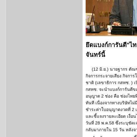
ยึดแบงก์การันตี"ไท
จันทร์นี้
(12 มิ.ย.) นายฐากร ตั
กิจการกระจายเสียง กิจกา
ชาติ (เลขาธิการ กสทช. ) เปิด
กสทช. จะนำแบงก์การันตีของบ
อนุญาต 2 ช่อง คือ ช่องไทยท
ทันที เนื่องจากทางบริษัทไม
ชำระค่าใบอนุญาตงวดที่ 2 เน
และชี้แจงรายละเอียด เงื่อ
วันที่ 28 พ.ค.58 ซึ่งระบุชั
กลับมาภายใน 15 วัน หลังจา