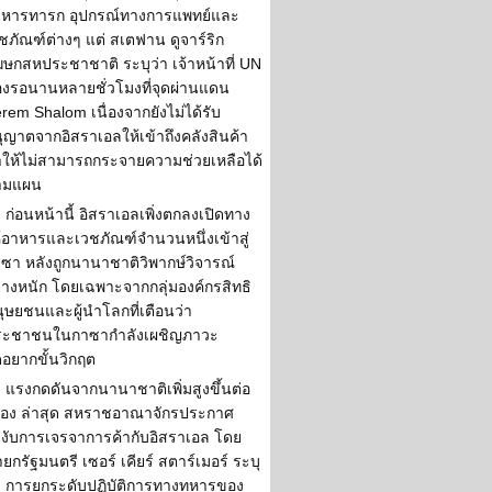
าหารทารก อุปกรณ์ทางการแพทย์และ
ชภัณฑ์ต่างๆ แต่ สเตฟาน ดูจาร์ริก
ษกสหประชาชาติ ระบุว่า เจ้าหน้าที่ UN
องรอนานหลายชั่วโมงที่จุดผ่านแดน
rem Shalom เนื่องจากยังไม่ได้รับ
ุญาตจากอิสราเอลให้เข้าถึงคลังสินค้า
ให้ไม่สามารถกระจายความช่วยเหลือได้
ามแผน
ก่อนหน้านี้ อิสราเอลเพิ่งตกลงเปิดทาง
้อาหารและเวชภัณฑ์จำนวนหนึ่งเข้าสู่
ซา หลังถูกนานาชาติวิพากษ์วิจารณ์
่างหนัก โดยเฉพาะจากกลุ่มองค์กรสิทธิ
ุษยชนและผู้นำโลกที่เตือนว่า
ระชาชนในกาซากำลังเผชิญภาวะ
อยากขั้นวิกฤต
แรงกดดันจากนานาชาติเพิ่มสูงขึ้นต่อ
ื่อง ล่าสุด สหราชอาณาจักรประกาศ
งับการเจรจาการค้ากับอิสราเอล โดย
ยกรัฐมนตรี เซอร์ เคียร์ สตาร์เมอร์ ระบุ
า การยกระดับปฏิบัติการทางทหารของ