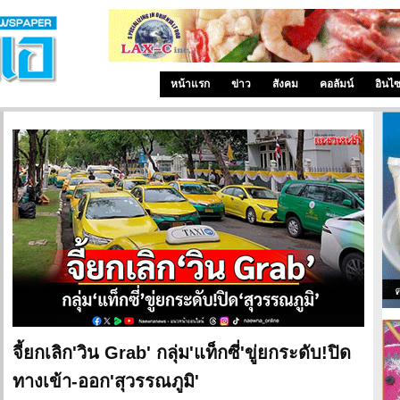
หน้าแรก
ข่าว
สังคม
คอลัมน์
อินไ
จี้ยกเลิก'วิน Grab' กลุ่ม'แท็กซี่'ขู่ยกระดับ!ปิด
ทางเข้า-ออก'สุวรรณภูมิ'