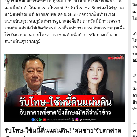
รัฐบาลเคยบอกว่าจะทำให้ ทุกคน มีกิน มีใช้ มีเกียรติ มีศักดิ์ศรี แต่
อ
ตอนนี้กลับทำให้พวกเราเป็นทุกข์ ซึ่งวันนี้เราขอเรียกร้องให้รัฐบาล
ผล
นำผู้ขับขี่รถยนต์ จากแอปพลิเคชัน Grab ออกจากพื้นที่บริเวณ
ไม
สนามบินสุวรรณภูมิแต่หากรัฐบาลยังดื้อดึง หากวันนี้มีการเจรจา
ร่วมกัน แล้วยังไม่เกิดข้อสรุป เราก็จะทำการยกระดับการชุมนุมเพื่อ
เต
ให้เกิดความวุ่นวายโดยอาจจะรวมตัวเพื่อทำการปิดทางเข้าออก
โด
สนามบินสุวรรณภูมิ
ปร
ร
อย
เส
เห
อิ
จา
ย้
ทำ
ช่
รับโทษ-ใช้หนี้คืนแผ่นดิน! 'สมชาย'จับตาศาล
หย