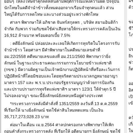
มี
ยอื่นๆ ให้ลงโทษจำคุกลดหลั่นตามพฤติการณ์แห่งความผิด ปัจจุบัน
ด
นักโทษในคดีจำนำข้าวทั้งหมดออกจากเรือนจำทุกคนแล้ว ส่วน
ใหญ่ได้รับการลดโทษ และบางส่วนอยู่ระหว่างพักโทษ
ขอ
ศาลฯ พิพากษาให้ อภิชาต จันทร์สกุลพร , บริษัท สยามอินดิก้า
ชี
จำกัด กับพวก ร่วมกับชดใช้ค่าเสียหายให้กระทรวงการคลังเป็นเงิน
โภ
16,912 ล้านบาท พร้อมดอกเบี้ย 7.5%
: คดียิ่งลักษณ์ ปล่อยปละละเลยให้เกิดการทุจริตในโครงการรับ
ปร
จำนำข้าว โดยศาลฯ มีคำพิพากษาในคดีหมายเลขดำที่
ยิ
อม.22/2558 คดีหมายเลขแดงที่ อม.211/2560 พิพากษาว่ายิ่ง
ช่
ลักษณ์ ในฐานะประธานคณะกรรมการนโยบายข้าวแห่งชาติ
ก็
(กขช.) มีความผิดฐานเป็นเจ้าพนักงานปฏิบัติหน้าที่หรือละเว้นการ
ปฏิบัติหน้าที่โดยมิชอบและโดยทุจริตตามประมวลกฎหมายอาญา
มาตรา 157 และ พ.ร.บ.ประกอบรัฐธรรมนูญว่าด้วยการป้องกัน
ออ
และปราบปรามการทุจริตแห่งชาติฯ มาตรา 123/1 ให้จำคุก 5 ปี
อิ
ไม่รอลงอาญา ขณะนี้ยิ่งลักษณ์ยังหลบหนีอยู่ต่างประเทศ
เป
เ
*กระทรวงการคลังมีคำสั่งที่ 1351/2559 ลงวันที่ 13 ต.ค.2559
ที่เรียกให้ นางยิ่งลักษณ์ ชดใช้ค่าสินไหมทดแทน เป็นเงิน
35,717,273,028.23 บาท
คว
เก
ต่อมาในเดือน เม.ย.2564 ศาลปกครองกลางพิพากษาให้เพิก
ใ
ถอนคำสั่งกระทรวงการคลัง ที่เรียกให้ อดีตนายกฯ ยิ่งลักษณ์ ชดใช้