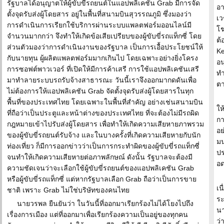
รัฐบาลได้อนุญาตให้ผู้ขับขี่รถยนต์ในแอปพลิเคชัน Grab มีการจัด
อ
ตั้งจุดรับส่งผู้โดยสาร อยู่ในพื้นที่สนามบินสุวรรณภูมิ ซึ่งมองว่า
เว
การดำเนินการเรียกใช้บริการผ่านระบบแพลตฟอร์มออนไลน์มี
โฆ
จำนวนมากกว่า จึงทำให้เกิดข้อเสียเปรียบของผู้ขับขี่รถแท็กซี่ โดย
ต้
ส่วนตัวมองว่าการดำเนินงานของรัฐบาล เป็นการเอื้อประโยชน์ให้
Ke
กับนายทุน ผู้ผลิตแพลตฟอร์มมากเกินไป โดยเฉพาะอย่างยิ่งโครง
อน
การซอฟต์พาวเวอร์ ที่เปิดให้มีการค้าเสรี การใช้แอปพลิเคชันเสรี
ทำ
มาทำลายระบบรถรับจ้างสาธารณะ วันนี้เราจึงออกมากดดันเพื่อ
ต
ไม่ต้องการให้แอปพลิเคชัน Grab จัดตั้งจุดรับส่งผู้โดยสารในทุก
พื้นที่ของประเทศไทย โดยเฉพาะในพื้นที่สำคัญ อย่างเช่นสนามบิน
ให
ที่ถือว่าเป็นประตูและหน้าต่างของประเทศไทย ที่จะต้องไม่มีรถผิด
กา
กฎหมายเข้าไปรับส่งผู้โดยสาร เพื่อทำให้เกิดความเสียหายภาพรวม
อย
ของผู้ขับขี่รถยนต์รับจ้าง และในบางครั้งที่เกิดความเสียหายกับนัก
มน
ท่องเที่ยว ก็มีการออกข่าวว่าเป็นการกระทำผิดของผู้ขับขี่รถแท็กซี่
ป
จนทำให้เกิดความเสียหายต่อภาพลักษณ์ ดังนั้น รัฐบาลจะต้องมี
อด
ความชัดเจนว่าจะเลือกใช้ผู้ขับขี่รถยนต์ของแอปพลิเคชัน Grab
หรือผู้ขับขี่รถแท็กซี่ แต่หากรัฐบาลเลือก Grab ถือว่าเป็นการขาย
เน
ชาติ เพราะ Grab ไม่ใช่บริษัทของคนไทย
ระ
นายวรพล ยืนยันว่า ในวันนี้ที่ออกมาเรียกร้องไม่ได้โยงไปถึง
นา
เรื่องการเมือง แต่ที่ออกมาเพื่อเรียกร้องความเป็นอยู่ของทุกคน
ว่