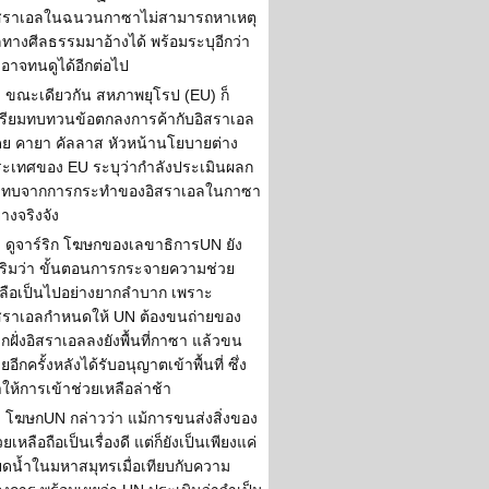
ิสราเอลในฉนวนกาซาไม่สามารถหาเหตุ
ทางศีลธรรมมาอ้างได้ พร้อมระบุอีกว่า
่อาจทนดูได้อีกต่อไป
ขณะเดียวกัน สหภาพยุโรป (EU) ก็
รียมทบทวนข้อตกลงการค้ากับอิสราเอล
ย คายา คัลลาส หัวหน้านโยบายต่าง
ะเทศของ EU ระบุว่ากำลังประเมินผลก
ะทบจากการกระทำของอิสราเอลในกาซา
่างจริงจัง
ดูจาร์ริก โฆษกของเลขาธิการUN ยัง
ริมว่า ขั้นตอนการกระจายความช่วย
ลือเป็นไปอย่างยากลำบาก เพราะ
สราเอลกำหนดให้ UN ต้องขนถ่ายของ
กฝั่งอิสราเอลลงยังพื้นที่กาซา แล้วขน
ายอีกครั้งหลังได้รับอนุญาตเข้าพื้นที่ ซึ่ง
ให้การเข้าช่วยเหลือล่าช้า
โฆษกUN กล่าวว่า แม้การขนส่งสิ่งของ
วยเหลือถือเป็นเรื่องดี แต่ก็ยังเป็นเพียงแค่
ดน้ำในมหาสมุทรเมื่อเทียบกับความ