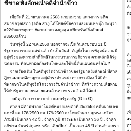
ต้
ชี้ขาด'ยิ่งลักษณ์'คดีจำนำข้าว
ต้
ต่
เมื่อวันที่ 21 พฤษภาคม 2568 นายสมชาย แสวงการ อดีต
สมาชิกวุฒิสภา (อดีต สว.) ได้โพสต์ข้อความลงบนเฟซบุ๊ก ระบุว่า
กั
#22จับตาพฤษภา #ศาลปกครองสูงสุด #ยึดทรัพย์ยิ่งลักษณ์
ช่
#35000ล้าน
ชี
วันพรุ่งนี้ 22 พ.ค.2568 นอกจากจะเป็นวันครบรอบ 11 ปี
รัฐประหารของ คสช.แล้ว ยังเป็นวันสำคัญยิ่งในการพิสูจน์ความมี
ตั
อยู่จริงของความศักดิ์สิทธิในกระบวนการยุติธรรม ตามหลักนิติรัฐ
In
นิติธรรม ที่คนทำผิดต้องรับโทษและใช้หนี้คืนแผ่นดินหรือไม่?
Cl
จากเรื่องเดิม ในคดีทุจริตจำนำข้าวของรัฐบาลยิ่งลักษณ์ ที่ศาล
เด
ฎีกาแผนกคดีอาญาของผู้ดำรงตำแหน่งทางการเมือง ได้มีคำ
คน
พิพากษาในคดีทุจริตโครงการรับจำนำข้าวฯ ที่สร้างความเสียหาย
รุ
ให้กับรัฐมากมายหลายแสนล้านบาท รวม 2 คดี ได้แก่
มี
กล
: คดีทุจริตการระบายข้าวแบบรัฐต่อรัฐ (G to G)
ศาลฯ มีคำพิพากษาในคดีหมายเลขดำที่ 25/2558 คดีหมายเลข
เพ
แดงที่ อม.178/2560 อม.179/2560 ลงโทษจำคุก บุญทรง เตริยา
สห
ภิรมย์ เป็นเวลา 42 ปี , จำคุก ภูมิ สาระผล เป็นเวลา 36 ปี , จำคุก
ทา
อภิชาต จันทร์สกุลพร หรือ ‘เสี่ยเปี๋ยง’ เป็นเวลา 48 ปี ส่วนจำเลยรา