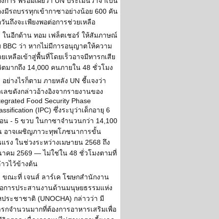
องการ พร้อมเผยว่า UN ประเมินว่าจำเป็น
องมีรถบรรทุกเข้ากาซาอย่างน้อย 600 คัน
อวันถึงจะเพียงพอต่อการช่วยเหลือ
ในอีกด้าน ทอม เฟล็ตเชอร์ ให้สัมภาษณ์
บ BBC ว่า หากไม่มีการอนุญาตให้ความ
วยเหลือเข้าสู่พื้นที่โดยเร็วอาจมีทารกเสีย
วิตมากถึง 14,000 คนภายใน 48 ชั่วโมง
อย่างไรก็ตาม ภายหลัง UN ชี้แจงว่า
วเลขดังกล่าวอ้างอิงจากรายงานของ
tegrated Food Security Phase
assification (IPC) ซึ่งระบุว่าเด็กอายุ 6
ือน - 5 ขวบ ในกาซาจำนวนกว่า 14,100
 อาจเผชิญภาวะทุพโภชนาการขั้น
นแรง ในช่วงระหว่างเมษายน 2568 ถึง
นาคม 2569 — ไม่ใช่ใน 48 ชั่วโมงตามที่
่าวไว้ข้างต้น
ขณะที่ เจนส์ ลาร์เค โฆษกสำนักงาน
ื่อการประสานงานด้านมนุษยธรรมแห่ง
ประชาชาติ (UNOCHA) กล่าวว่า มี
รกจำนวนมากที่ต้องการอาหารเสริมเพื่อ