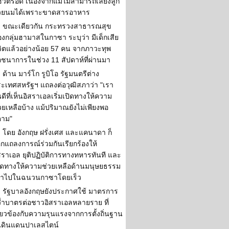
ชีวิตรอด เนื่องจากแม่ไม่สามารถเลี้ยงลูก
้วยนมได้เพราะขาดสารอาหาร
ขณะเดียวกัน กระทรวงสาธารณสุข
งกลุ่มฮามาสในกาซา ระบุว่า มีเด็กเสีย
วิตแล้วอย่างน้อย 57 คน จากภาวะทุพ
ชนาการในช่วง 11 สัปดาห์ที่ผ่านมา
ด้าน มาร์โก รูบิโอ รัฐมนตรีต่าง
ะเทศสหรัฐฯ แถลงต่อวุฒิสภาว่า "เรา
นดีที่เห็นอิสราเอลเริ่มเปิดทางให้ความ
วยเหลือบ้าง แม้ปริมาณยังไม่เพียงพอ
ตาม"
โดย อังกฤษ ฝรั่งเศส และแคนาดา ก็
กแถลงการณ์ร่วมกันเรียกร้องให้
สราเอล ยุติปฏิบัติการทางทหารทันที และ
ิดทางให้ความช่วยเหลือด้านมนุษยธรรม
ข้าไปในฉนวนกาซาโดยเร็ว
รัฐบาลอังกฤษยังประกาศใช้ มาตรการ
่ำบาตรต่อชาวอิสราเอลหลายราย ที่
ี่ยวข้องกับความรุนแรงจากการตั้งถิ่นฐาน
นดินแดนปาเลสไตน์