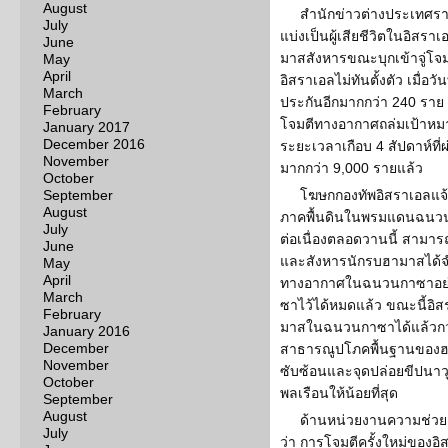
August
สำนักข่าวต่างประเทศราย
July
แบ่งเป็นผู้เสียชีวิตในอิสรา
June
มาสสังหารขณะบุกเข้าจู่โ
May
April
อิสราเอลไม่ทันตั้งตัว เมื่อวั
March
ประกันอีกมากกว่า 240 ราย 
February
โจมตีทางอากาศถล่มเป้าห
January 2017
December 2016
ระยะเวลาเกือบ 4 สัปดาห์ที่
November
มากกว่า 9,000 รายแล้ว
October
September
โฆษกกองทัพอิสราเอลแจ้ง
August
ภาคพื้นดินในพรมแดนฉนวนกาซา
July
ต่อเนื่องตลอดวานนี้ สามาร
June
และสังหารนักรบฮามาสได้จ
May
April
ทางอากาศในฉนวนกาซาอย่าง
March
ซาไว้ได้หมดแล้ว ขณะนี้อิ
February
มาสในฉนวนกาซาได้แล้วกว่
January 2016
December
สาธารณูปโภคพื้นฐานของฮาม
November
ซับซ้อนและจุดปล่อยขีปนา
October
พลเรือนให้น้อยที่สุด
September
August
ด้านหน่วยงานความช่วยเ
July
ว่า การโจมตีครั้งใหม่ของอิส