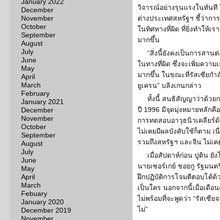
January 2022
วิจารณ์อย่างรุนแรงในทันท
December
November
ต่างประเทศสหรัฐฯ ชี้ว่ากา
October
ในทิศทางที่ผิด ที่ยิ่งทำให้
September
มากขึ้น
August
July
“สิ่งนี้ยังคงเป็นการส
June
ในทางที่ผิด ซึ่งจะเพิ่มความ
May
มากขึ้น ในขณะที่รัสเซียก
April
March
ยูเครน” บลิงเกนกล่าว
February
ทั้งนี้ สนธิสัญญาว่าด้
January 2021
ปี 1996 มีจุดมุ่งหมายหลักค
December
November
การทดสอบอาวุธนิวเคลียร์ด้
October
ไม่เคยมีผลบังคับใช้ก็ตาม
September
รวมถึงสหรัฐฯ และจีน ไม่เค
August
July
เมื่อสัปดาห์ก่อน ปูติน ยั
June
นายเซอร์เกย์ ชอยกู รัฐมนต
May
April
ฝึกปฏิบัติการโจมตีตอบโต้ด้วย
March
เป็นใคร นอกจากนี้เมื่อเดือน
Febuary
ไม่พร้อมที่จะพูดว่า “รัสเซ
January 2020
ไม่”
December 2019
November