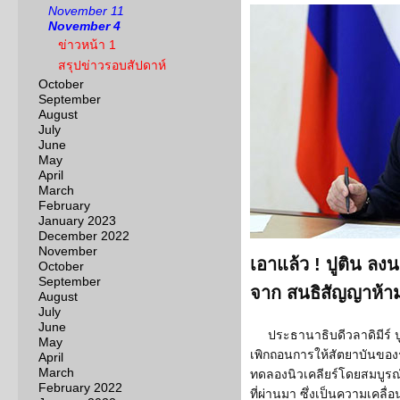
November 11
November 4
ข่าวหน้า 1
สรุปข่าวรอบสัปดาห์
October
September
August
July
June
May
April
March
February
January 2023
December 2022
November
เอาแล้ว ! ปูติน ลง
October
September
จาก สนธิสัญญาห้า
August
July
June
ประธานาธิบดีวลาดิมีร์ 
May
เพิกถอนการให้สัตยาบันของร
April
March
ทดลองนิวเคลียร์โดยสมบูรณ์ (ซ
February 2022
ที่ผ่านมา ซึ่งเป็นความเคลื