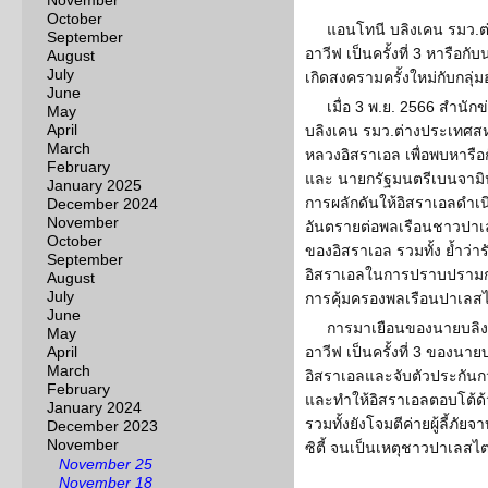
November
October
แอนโทนี บลิงเคน รมว.ต
September
อาวีฟ เป็นครั้งที่ 3 หารือก
August
July
เกิดสงครามครั้งใหม่กับกลุ
June
เมื่อ 3 พ.ย. 2566 สำน
May
April
บลิงเคน รมว.ต่างประเทศสหร
March
หลวงอิสราเอล เพื่อพบหารื
February
และ นายกรัฐมนตรีเบนจามิน 
January 2025
การผลักดันให้อิสราเอลดำเ
December 2024
November
อันตรายต่อพลเรือนชาวปา
October
ของอิสราเอล รวมทั้ง ย้ำว่
September
อิสราเอลในการปราบปรามกลุ
August
July
การคุ้มครองพลเรือนปาเลสไ
June
การมาเยือนของนายบลิงเค
May
April
อาวีฟ เป็นครั้งที่ 3 ของนาย
March
อิสราเอลและจับตัวประกันกว่
February
และทำให้อิสราเอลตอบโต้ด
January 2024
รวมทั้งยังโจมตีค่ายผู้ลี้ภ
December 2023
November
ซิตี้ จนเป็นเหตุชาวปาเลสไต
November 25
November 18