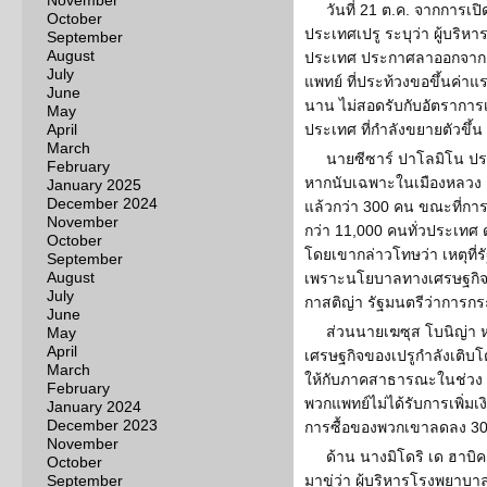
November
วันที่ 21 ต.ค. จากการเ
October
ประเทศเปรู ระบุว่า ผู้บริห
September
August
ประเทศ ประกาศลาออกจากตำแ
July
แพทย์ ที่ประท้วงขอขึ้นค่าแ
June
นาน ไม่สอดรับกับอัตราการ
May
April
ประเทศ ที่กำลังขยายตัวขึ้น
March
นายซีซาร์ ปาโลมิโน ปร
February
หากนับเฉพาะในเมืองหลวง ก
January 2025
December 2024
แล้วกว่า 300 คน ขณะที่กา
November
กว่า 11,000 คนทั่วประเทศ ดำ
October
โดยเขากล่าวโทษว่า เหตุที่ร
September
August
เพราะนโยบาลทางเศรษฐกิจแบ
July
กาสติญ่า รัฐมนตรีว่าการก
June
ส่วนนายเฆซุส โบนิญ่า หน
May
April
เศรษฐกิจของเปรูกำลังเติบโ
March
ให้กับภาคสาธารณะในช่วง 1
February
พวกแพทย์ไม่ได้รับการเพิ่มเ
January 2024
December 2023
การซื้อของพวกเขาลดลง 30-4
November
ด้าน นางมิโดริ เด ฮาบ
October
September
มาขู่ว่า ผู้บริหารโรงพยาบา