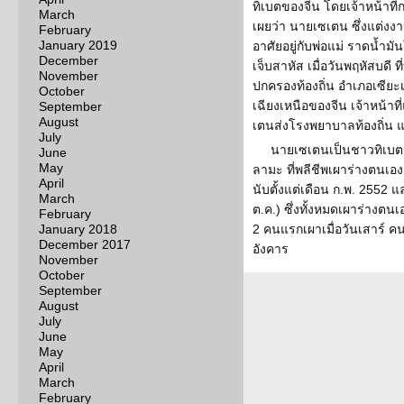
ทิเบตของจีน โดยเจ้าหน้าที่
March
เผยว่า นายเซเตน ซึ่งแต่งง
February
January 2019
อาศัยอยู่กับพ่อแม่ ราดน้ำม
December
เจ็บสาหัส เมื่อวันพฤหัสบดี
November
ปกครองท้องถิ่น อำเภอเซี
October
เฉียงเหนือของจีน เจ้าหน้าท
September
August
เตนส่งโรงพยาบาลท้องถิ่น แ
July
นายเซเตนเป็นชาวทิเบตรา
June
May
ลามะ ที่พลีชีพเผาร่างตนเอ
April
นับตั้งแต่เดือน ก.พ. 2552 แล
March
ต.ค.) ซึ่งทั้งหมดเผาร่างต
February
January 2018
2 คนแรกเผาเมื่อวันเสาร์ คน
December 2017
อังคาร
November
October
September
August
July
June
May
April
March
February