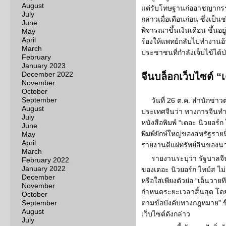
August
แต่รับโทษฐานก่ออาชญากร
July
กล่าวเมื่อเดือนก่อน ซึ่งเป็นช
June
พิจารณาขึ้นเงินเดือน ขึ้นอ
May
April
ร้องให้แพทย์กลับไปทำงานอ้างว่
March
ประชาชนที่กำลังเจ็บไข้ได้ป
February
January 2023
December 2022
จีนบล็อกเว็บไซต์ “
November
October
September
วันที่ 26 ต.ค. สำนักข่า
August
ประเทศจีนว่า ทางการจีนทำก
July
หนังสือพิมพ์ “เดอะ นิวยอร์ก 
June
พิมพ์ยักษ์ใหญ่ของสหรัฐรายน
May
April
รายงานตีแผ่ทรัพย์สินของนา
March
รายงานระบุว่า รัฐบาลจีน
February 2022
January 2022
ของเดอะ นิวยอร์ก ไทม์ส ไม
December
หรือใส่เพียงตัวย่อ “เอ็นวายที
November
กำหนดระยะเวลาสิ้นสุด โด
October
September
ตามข้อบังคับทางกฎหมาย” ขึ
August
เว็บไซต์ดังกล่าว
July