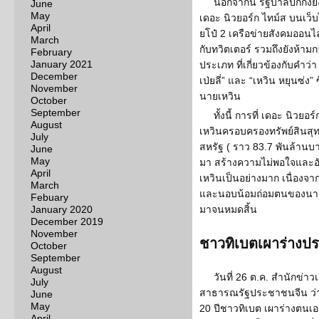
นอกจากนี้ รัฐบาลปักกิ่งย
June
May
เดอะ นิวยอร์ก ไทม์ส บนเว็บ
April
ยโป๋ 2 เครือข่ายสังคมออนไลน
March
กับทวิตเตอร์ รวมถึงยังห้ามก
February
January 2021
ประเภท ที่เกี่ยวข้องกับคำว่
December
เป่ยลี่” และ “เหวิน หยุนซ่ง
November
นายเหวิน
October
September
ทั้งนี้ การที่ เดอะ นิว
August
เหวินครอบครองทรัพย์สินสุทธ
July
สหรัฐ ( ราว 83.7 พันล้านบ
June
May
มา สร้างความไม่พอใจและอ
April
เหวินเป็นอย่างมาก เนื่องจ
March
และนอบน้อมถ่อมตนของนายเห
Febuary
January 2020
มาจนหมดสิ้น
December 2019
November
ชาวทิเบตเผาร่างปร
October
September
August
วันที่ 26 ต.ค. สำนักข่า
July
สาธารณรัฐประชาชนจีน ว่า
June
May
20 ปีชาวทิเบต เผาร่างตนเอ
April