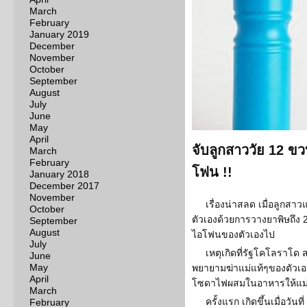
March
February
January 2019
December
November
October
September
August
July
June
May
April
จับลูกสาววัย 12 ขว
March
February
โฟน !!
January 2018
December 2017
November
เรื่องน่าสลด เมื่อลูกสา
October
ตัวเองด้วยการวางยาพิษถึง 2 
September
August
ไอโฟนของตัวเองไป
July
เหตุเกิดที่รัฐโคโลราโด ส
June
May
พยายามฆ่าแม่แท้ๆของตัวเอ
April
โซดาไฟผสมในอาหารให้แม่กิ
March
ครั้งแรก เกิดขึ้นเมื่อวั
February