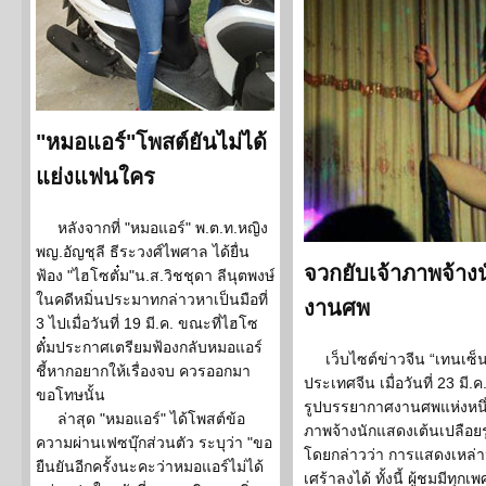
"หมอแอร์"โพสต์ยันไม่ได้
แย่งแฟนใคร
หลังจากที่ "หมอแอร์" พ.ต.ท.หญิง
พญ.อัญชุลี ธีระวงศ์ไพศาล ได้ยื่น
จวกยับเจ้าภาพจ้างน
ฟ้อง "ไฮโซตั๋ม"น.ส.วิชชุดา ลีนุตพงษ์
ในคดีหมิ่นประมาทกล่าวหาเป็นมือที่
งานศพ
3 ไปเมื่อวันที่ 19 มี.ค. ขณะที่ไฮโซ
ตั๋มประกาศเตรียมฟ้องกลับหมอแอร์
เว็บไซต์ข่าวจีน “เทนเซ
ชี้หากอยากให้เรื่องจบ ควรออกมา
ประเทศจีน เมื่อวันที่ 23 มี
ขอโทษนั้น
รูปบรรยากาศงานศพแห่งหนึ่
ล่าสุด "หมอแอร์" ได้โพสต์ข้อ
ภาพจ้างนักแสดงเต้นเปลือย
ความผ่านเฟซบุ๊กส่วนตัว ระบุว่า "ขอ
โดยกล่าวว่า การแสดงเหล
ยืนยันอีกครั้งนะคะว่าหมอแอร์ไม่ได้
เศร้าลงได้ ทั้งนี้ ผู้ชมมีทุก