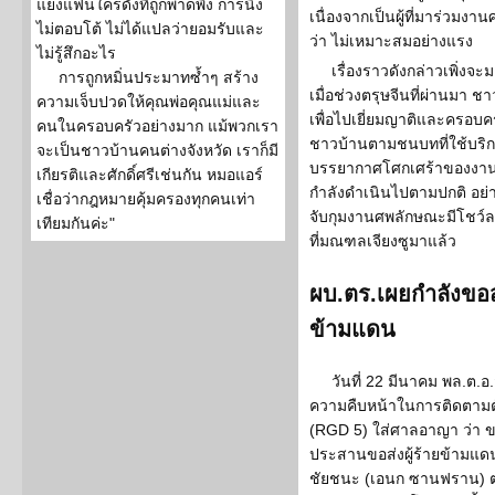
แย่งแฟนใครดังที่ถูกพาดพิง การนิ่ง
เนื่องจากเป็นผู้ที่มาร่วมงา
ไม่ตอบโต้ ไม่ได้แปลว่ายอมรับและ
ว่า ไม่เหมาะสมอย่างแรง
ไม่รู้สึกอะไร
เรื่องราวดังกล่าวเพิ่งจ
การถูกหมิ่นประมาทซ้ำๆ สร้าง
เมื่อช่วงตรุษจีนที่ผ่านมา 
ความเจ็บปวดให้คุณพ่อคุณแม่และ
เพื่อไปเยี่ยมญาติและครอบค
คนในครอบครัวอย่างมาก แม้พวกเรา
ชาวบ้านตามชนบทที่ใช้บริกา
จะเป็นชาวบ้านคนต่างจังหวัด เราก็มี
บรรยากาศโศกเศร้าของงานศ
เกียรติและศักดิ์ศรีเช่นกัน หมอแอร์
กำลังดำเนินไปตามปกติ อย่า
เชื่อว่ากฎหมายคุ้มครองทุกคนเท่า
จับกุมงานศพลักษณะมีโชว์ล
เทียมกันค่ะ"
ที่มณฑลเจียงซูมาแล้ว
ผบ.ตร.เผยกำลังขอสหร
ข้ามแดน
วันที่ 22 มีนาคม พล.ต.อ.
ความคืบหน้าในการติดตามตัวผ
(RGD 5) ใส่ศาลอาญา ว่า ขณะ
ประสานขอส่งผู้ร้ายข้ามแ
ชัยชนะ (เอนก ซานฟราน) 