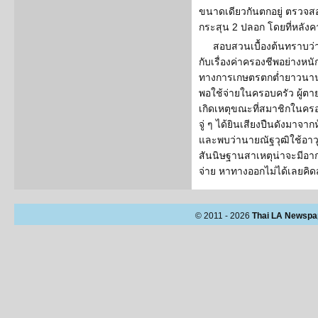
ขนาดเดียวกันตกอยู่ ตรวจส
กระสุน 2 ปลอก โดยที่หลังค
สอบสวนเบื้องต้นทราบว่า 
กับเรื่องค่าครองชีพอย่างห
ทางการเกษตรตกต่ำยาวนานติ
พอใช้จ่ายในครอบครัว ผู้ตายค
เกิดเหตุขณะที่สมาชิกในคร
จู่ ๆ ได้ยินเสียงปืนดังมาจากห
และพบว่านายณัฐวุฒิใช้อาวุธป
สันนิษฐานสาเหตุน่าจะมีอา
จ่าย หาทางออกไม่ได้เลยคิดส
© 2011 - 2026
Thai LA Newspa