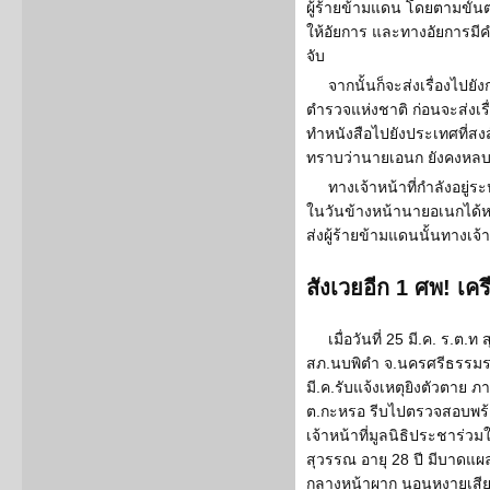
ผู้ร้ายข้ามแดน โดยตามขั้น
ให้อัยการ และทางอัยการมีค
จับ
จากนั้นก็จะส่งเรื่องไป
ตำรวจแห่งชาติ ก่อนจะส่งเร
ทำหนังสือไปยังประเทศที่สงสัย
ทราบว่านายเอนก ยังคงหลบหน
ทางเจ้าหน้าที่กำลังอยู่ร
ในวันข้างหน้านายอเนกได้ห
ส่งผู้ร้ายข้ามแดนนั้นทางเจ
สังเวยอีก 1 ศพ! เ
เมื่อวันที่ 25 มี.ค. ร.ต.
สภ.นบพิตำ จ.นครศรีธรรมราช 
มี.ค.รับแจ้งเหตุยิงตัวตาย ภ
ต.กะหรอ รีบไปตรวจสอบพร้
เจ้าหน้าที่มูลนิธิประชาร่วม
สุวรรณ อายุ 28 ปี มีบาดแผล
กลางหน้าผาก นอนหงายเสียชี