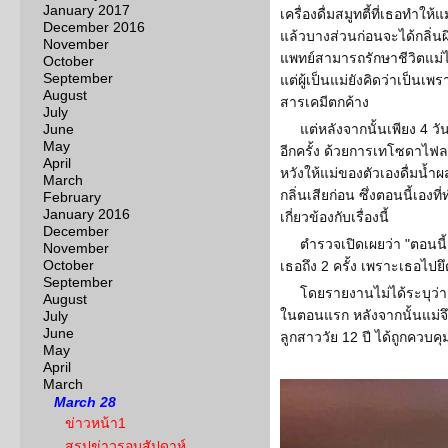
January 2017
เครื่องดื่มสมูทตี้ที่เธอทำให
December 2016
แล้วบางส่วนก่อนจะได้กลิ่นผิ
November
แพทย์สามารถรักษาชีวิตแม่ไ
October
September
แต่ผู้เป็นแม่ยังคิดว่าเป็นเ
August
สารเคมีตกค้าง
July
June
แต่หลังจากนั้นเพียง 4 
May
อีกครั้ง ด้วยการเทโซดาไฟ
April
หวังให้แม่ของตัวเองดื่มน้ำ
March
กลิ่นเสียก่อน ซึ่งตอนนี้เองท
February
January 2016
เกี่ยวข้องกับเรื่องนี้
December
ตำรวจเปิดเผยว่า "ตอนนี้
November
October
เธอถึง 2 ครั้ง เพราะเธอไป
September
โดยรายงานไม่ได้ระบุว่
August
ในตอนแรก หลังจากนั้นแม่จึ
July
June
ลูกสาววัย 12 ปี ได้ถูกควบคุ
May
April
March
March 28
ข่าวหน้า1
สรุปข่าวรอบสัปดาห์