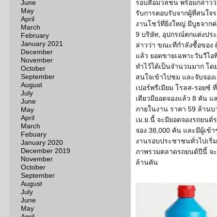
June
รอบสื่อมวลชน พร้อมกล่าวว่
May
รับการตอบรับจากผู้ที่สนใจ
April
งานโชว์ที่ยิ่งใหญ่ มีบูธจาก
March
9 บริษัท, อุปกรณ์ตกแต่งปร
February
January 2021
ล่าวว่า ขณะที่กำลังซื้อของ ผ
December
แล้ว ยอดขายเฉพาะวันวีไอพีเม
November
ทำไว้ได้เป็นจำนวนมาก โดยเ
October
September
สนใจเข้าไปชม และจับจองเ
August
เปอร์พรีเมียม โรลส-รอยซ์ ท
July
เดียวมียอดจองแล้ว 8 คัน และย
June
ภายในงาน ราคา 59 ล้านบาท
May
April
เม.ย.นี้ จะมียอดจองรถยนต์รว
March
จอง 38,000 คัน และมีผู้เข
Febuary
งานรอบประชาชนทั่วไปเริ่มวันท
January 2020
December 2019
ภาพรวมตลาดรถยนต์ปีนี้ จะม
November
ล้านคัน
October
September
August
July
June
May
April