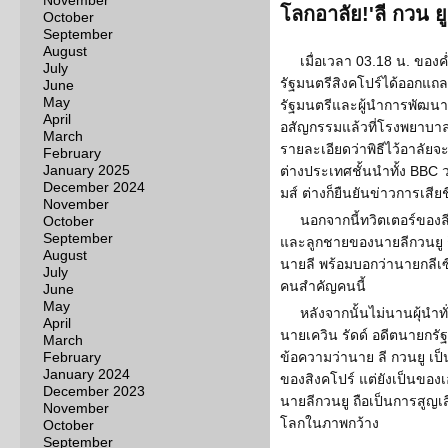
November
โลกอาลัย!'ลี กวน ย
October
September
August
เมื่อเวลา 03.18 น. ของค
July
รัฐมนตรีสิงคโปร์ได้ออกแถล
June
May
รัฐมนตรีและผู้นำการพัฒนาม
April
อสัญกรรมแล้วที่โรงพยาบาล
March
รายละเอียดว่าพิธีไว้อาลัยจ
February
January 2025
ต่างประเทศชั้นนำทั้ง BBC ว
December 2024
มส์ ต่างก็ยืนยันข่าวการเสียชี
November
นอกจากนี้ทวิตเตอร์ของล
October
September
และลูกชายของนายลีกวนยู 
August
นายลี พร้อมบอกว่านายกลีเซ
July
คนสำคัญคนนี้
June
May
หลังจากนั้นไม่นานผุ้นำ
April
นายเควิน รัดด์ อดีตนายกรั
March
February
ข้อความว่านาย ลี กวนยู เป็น
January 2024
ของสิงคโปร์ แต่ยังเป็นของ
December 2023
นายลีกวนยู ถือเป็นการสูญเส
November
โลกในภาพกว้าง
October
September