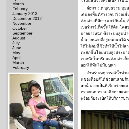
โรบินสันจริงหรือเปล่า เป็น
March
ต่อมา ร.ต.บุญธรรม หุยป
Febuary
January 2013
เดินลงพื้นที่สำรวจบริเวณชั
December 2012
ดังกล่าวที่มีการแชร์กันนั้น 
November
เปอร์มาร์เก็ตชั้นใต้ดิน โด
October
September
มาอย่างหนัก ซึ่งระบบสูบน้
August
น้ำภายนอกที่อยู่บนถนนได้ ร
July
ได้ไม่เต็มที่ จึงทำให้น้ำ
June
ทะลักขึ้นโดยท่วมสูงประมาณ
May
April
ตกหนักในบริเวณดังกล่าวก็จ
March
ออกได้ทันไม่มีปัญหา
February
สำหรับเหตุการณ์น้ำท่วม
นของท็อปส์ได้ช่วยกันเก็บสิน
สูบน้ำออกเป็นที่เรียบร้อยแล้ว
ตรวจสอบความเสียหายและหาว
พร้อมกับจะเปิดให้บริการ