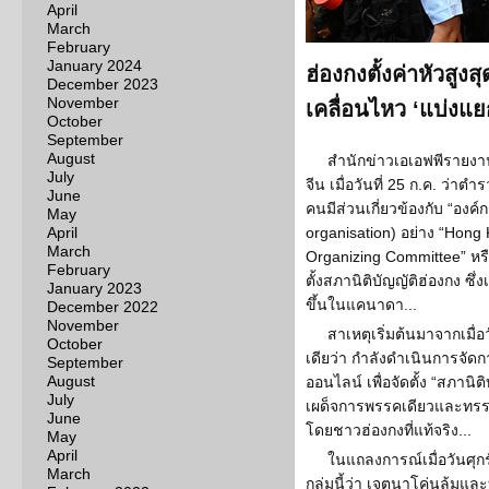
April
March
February
January 2024
ฮ่องกงตั้งค่าหัวสูง
December 2023
November
เคลื่อนไหว ‘แบ่งแย
October
September
August
สำนักข่าวเอเอฟพีรายง
July
จีน เมื่อวันที่ 25 ก.ค. ว่าต
June
คนมีส่วนเกี่ยวข้องกับ “องค์
May
April
organisation) อย่าง “Hong 
March
Organizing Committee” หร
February
ตั้งสภานิติบัญญัติฮ่องกง ซึ่
January 2023
ขึ้นในแคนาดา...
December 2022
November
สาเหตุเริ่มต้นมาจากเมื่อ
October
เดียว่า กำลังดำเนินการจัดก
September
August
ออนไลน์ เพื่อจัดตั้ง “สภานิ
July
เผด็จการพรรคเดียวและทรร
June
โดยชาวฮ่องกงที่แท้จริง...
May
April
ในแถลงการณ์เมื่อวันศุก
March
กลุ่มนี้ว่า เจตนาโค่นล้