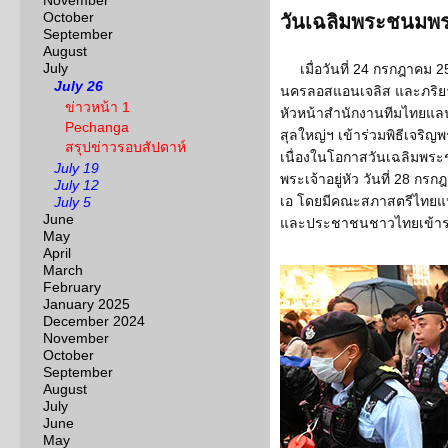
November
October
วันเฉลิมพระชนมพ
September
August
July
เมื่อวันที่ 24 กรกฎาคม
July 26
นครลอสแอนเจลิส และภริยา ต
ข่าวหน้า 1
หัวหน้าสำนักงานทีมไทยแลน
Pechanga
สุลใหญ่ฯ เข้าร่วมพิธีเจร
สรุปข่าวรอบสัปดาห์
เนื่องในโอกาสวันเฉลิมพ
July 19
พระเจ้าอยู่หัว วันที่ 28 
July 12
เอ โดยมีคณะสภาสตรีไทยแห่
July 5
June
และประชาชนชาวไทยเข้าร่ว
May
April
March
February
January 2025
December 2024
November
October
September
August
July
June
May