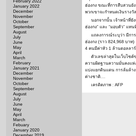
February 2022
ฮ่องกง ขณะที่การสืบสวนยังค
January 2022
December
พวกเขาจะกำหนดเงินรางวัลเพ
November
นอกจากนั้น เจ้าหน้าที่ยั
October
September
ฮ่องกง” และ “มอบตัว” แทนท
August
แถลงการณ์ระบุว่า มีกา
July
ฮ่องกง (ราว 824,968 บาท) 
June
May
4 คนมีค่าหัว 1 ล้านดอลลาร
April
ตัวเลขล่าสุดในเว็บไซต์ขอ
March
February
ความผิดฐานความมั่นคงแห่ง
January 2021
แบ่งแยกดินแดน การล้มล้าง
December
ต่างชาติ....
November
October
เครดิตภาพ : AFP
September
August
July
June
May
April
March
Febuary
January 2020
December 2019