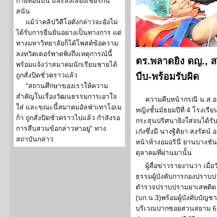
กายท่อนบน และส่งเสียงเชียร์กัน
สนั่น
แม้ว่าคลิปวิดีโอดังกล่าวจะยังไม่
ได้รับการยืนยันอย่างเป็นทางการ แต่
ทางมหาวิทยาลัยก็ได้โพสต์ข้อความ
ลงทวิตเตอร์พาดพิงถึงเหตุการณ์นี้
ตร.พลาดยิง ดญ., ส
พร้อมแจ้งว่าสมาคมนักเรียนชายได้
ถูกสั่งปิดชั่วคราวแล้ว
บีบ-พร้อมรับผิด
"สถานศึกษาของเราให้ความ
สำคัญในเรื่องวัฒนธรรมการเอาใจ
ความคืบหน้ากรณี น.ส.อาน
ใส่ และขณะนี้สมาคมอัลฟ่าเทาโอเม
หญิงชั้นมัธยมปีที่ 4 โรงเรีย
ก้า ถูกสั่งปิดชั่วคราวไปแล้ว กำลังรอ
กระสุนปริศนายิงใส่จนได้ร
การสืบสวนข้อกล่าวหาอยู่" ทาง
เก๋งซึ่งมี นางฐิติยา สงรัตน์ 
สถาบันกล่าว
หน้าห้างอมอรินี่ ย่านบางชัน 
ตุลาคมที่ผ่านมานั้น
ผู้สื่อข่าวรายงานว่า เม
ธรรมผู้บังคับการกองปราบป
ตำรวจปราบปรามยาเสพติด 
(บก.น.3)พร้อมผู้บังคับบัญชา 
บริเวณปากซอยสวนสยาม 6 ถน