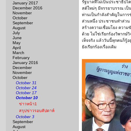
รัฐบาลที่ไม่เป็นประชาธิปไตย 
January 2017
December 2016
สต์ใหม่ๆ มีจรรยาบรรณ เป็น
November
ท่านเป็นกำลังสำคัญในการข
October
ส่วนหนึ่ง ประชาชนทำส่วน แ
September
สร้างความเชื่อมโยง ความขัด
August
July
ด้วย ไม่ใช่เรียกร้องวิพากษ์
June
เท็จจริง แล้ววันนี้ทุกคนก็รู
May
ยังเรียกร้องเรื่องเดิม
April
March
February
January 2016
December
November
October
October 31
October 24
October 17
October 10
ข่าวหน้า1
สรุปข่าวรอบสัปดาห์
October 3
September
August