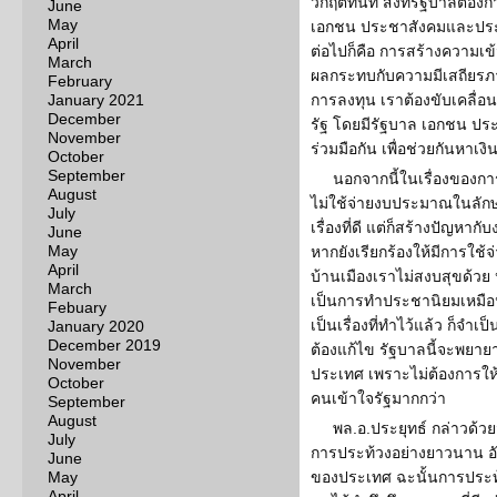
วิกฤติทันที สิ่งที่รัฐบาลต้
June
May
เอกชน ประชาสังคมและประช
April
ต่อไปก็คือ การสร้างความเข้
March
ผลกระทบกับความมีเสถียรภาพ 
February
January 2021
การลงทุน เราต้องขับเคลื
December
รัฐ โดยมีรัฐบาล เอกชน ปร
November
ร่วมมือกัน เพื่อช่วยกันหาเง
October
September
นอกจากนี้ในเรื่องของก
August
ไม่ใช้จ่ายงบประมาณในลัก
July
เรื่องที่ดี แต่ก็สร้างปั
June
May
หากยังเรียกร้องให้มีการใช
April
บ้านเมืองเราไม่สงบสุขด้วย
March
เป็นการทำประชานิยมเหมือนกั
Febuary
เป็นเรื่องที่ทำไว้แล้ว ก็จำเป็
January 2020
December 2019
ต้องแก้ไข รัฐบาลนี้จะพย
November
ประเทศ เพราะไม่ต้องการให
October
คนเข้าใจรัฐมากกว่า
September
August
พล.อ.ประยุทธ์ กล่าวด้วย
July
การประท้วงอย่างยาวนาน อั
June
May
ของประเทศ ฉะนั้นการประท้ว
April