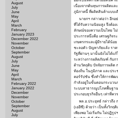
ออกเป็นหลัก แต่ไม่มีสินค้า
August
เนื่องจากต้นทุนการผลิตและค
July
ภูมิภาคนี้ ที่ผลิตสินค้าแบบเ
June
May
นายกฯ กล่าวต่อว่า อีกอ
April
ที่ได้รับความนิยมสูง จึงต้อง
March
February
ลักษณ์ของความเป็นไทย ไม่ม
January 2023
ประการหนึ่งคือ เศรษฐกิจร
December 2022
เกษตรกรและผู้มีรายได้น้อย
November
October
ชะลอตัว ปัญหาภัยแล้ง ร
September
รัฐที่ผ่านๆ มานั้นยังไม่ได้
August
ระหว่างการผลิตภัณฑ์ กับกา
July
ด้านวัตถุดิบ ปัจจัยการผล
June
May
ท้องถิ่น ในภูมิภาค และปร
April
คอร์รัปชัน ซึ่งทำให้การพั
March
กำลังอยู่ในขั้นตอนกระบว
February 2022
January 2022
ระบบสาธารณูปโภคพื้นฐาน ที
December
ประกอบธุรกิจอื่นๆ เท่าที่คว
November
พล.อ.ประยุทธ์ กล่าวถึง
October
September
(เออีซี) ด้วยว่า เป็นทั้งวิก
August
เพียงพอ ไม่เริ่มกัน ไม่ปฏิรู
July