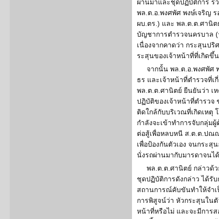
ผ่านมาและชุดปฏิบัติการ รว
พล.ต.อ.พงศพัศ พงษ์เจริญ ร
ผบ.ตร.) และ พล.ต.ต.ศานิต
บัญชาการตำรวจนครบาล (รรท
เนื่องจากคาดว่า กระสุนปริศ
ระสุนของเจ้าหน้าที่ที่เกิดขึ้
จากนั้น พล.ต.อ.พงศพัศ
ธร และเจ้าหน้าที่ตำรวจที่เก
พล.ต.ต.ศานิตย์ ยืนยันว่า เ
ปฏิบัติของเจ้าหน้าที่ตำรว
ติดใกล้กับบริเวณที่เกิดเหตุ
กำลังจะเข้าทำการจับกลุ่มผู้
ต่อสู้เพื่อหลบหนี ส.ต.ต.ปณ
เพื่อป้องกันตัวเอง จนกระสุ
นั่งรถผ่านมากับมารดาจนได้
พล.ต.ต.ศานิตย์ กล่าวด้
ชุดปฏิบัติการดังกล่าว ได้รับ
สถานการณ์คับขันทำให้จำเป็
การพิสูจน์ว่า หัวกระสุนใน
หน้าที่หรือไม่ และจะมีการส