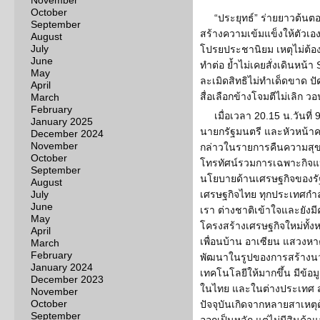
November
October
“ประยุทธ์” ร่ายยาวต้นตอ
September
สร้างความเข้มแข็งให้ตัวเอง
August
July
โปรยประชานิยม เหตุไม่ต้อง
June
ทำต่อ ย้ำไม่เคยสั่งเดินหน้
May
ละเมิดสิทธิไม่ทำเด็ดขาด ปั
April
สื่อเลือกข้างโจมตีไม่เลิก ว
March
February
เมื่อเวลา 20.15 น.วันที
January 2025
นายกรัฐมนตรี และหัวหน้า
December 2024
November
กล่าวในรายการคืนความสุ
October
โทรทัศน์รวมการเฉพาะกิจแ
September
นโยบายด้านเศรษฐกิจของรัฐบ
August
July
เศรษฐกิจไทย ทุกประเทศกำล
June
เรา ต่างชาติเข้าใจและยังมี
May
โครงสร้างเศรษฐกิจใหม่ทั้
April
เพื่อนบ้าน อาเซียน แสวงห
March
February
พัฒนาในรูปของการสร้างนวั
January 2024
เทคโนโลยีให้มากขึ้น มีข้อ
December 2023
ในไทย และในต่างประเทศ สร
November
October
ปัจจุบันเกิดจากหลายสาเหตุด้
September