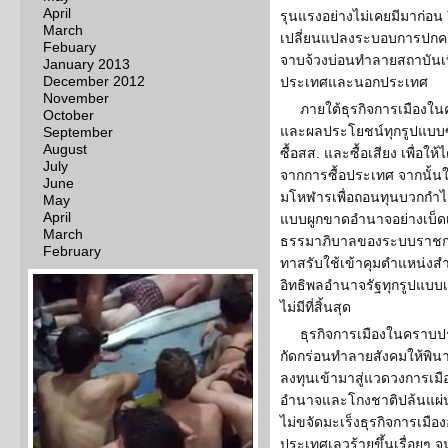
April
รุนแรงอย่างไม่เคยมีมาก่อ
March
เปลี่ยนแปลงระบอบการปกคร
Febuary
จาบจ้วงบ่อนทำลายสถาบันเบื้
January 2013
December 2012
ประเทศและนอกประเทศ
November
ภายใต้ธุรกิจการเมือง
October
และผลประโยชน์ทุกรูปแบบซื
September
August
ซื้อสส. และซื้อเสียง เพื่อใ
July
จากการซื้อประเทศ จากนั้น
June
มโหฬารเพื่อถอนทุนบวกกำไ
May
April
แบบผูกขาดอำนาจอย่างเบ็ด
March
ธรรมาภิบาลของระบบราชการ
February
ทาสรับใช้เข้าคุมตำแหน่งส
อิทธิพลอำนาจรัฐทุกรูปแบบเ
ไม่มีที่สิ้นสุด
ธุรกิจการเมืองในคราบปร
กัดกร่อนทำลายสังคมให้พินา
ลงทุนเข้ามาสู่แวดวงการเมือ
อำนาจและโกงชาติปล้นแผ่
ไม่ขจัดมะเร็งธุรกิจการเมือง
ประเทศเลวร้ายขึ้นเรื่อยๆ 