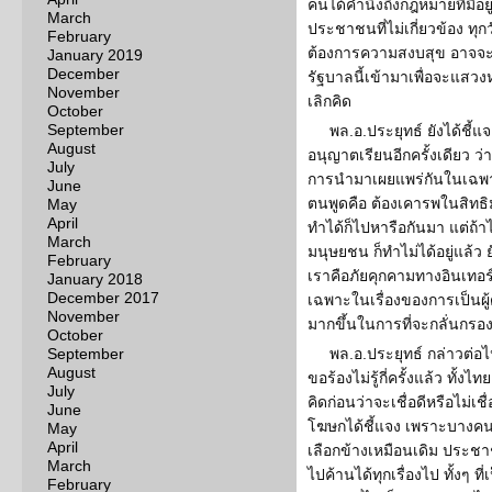
คนได้คำนึงถึงกฎหมายที่มีอย
March
ประชาชนที่ไม่เกี่ยวข้อง ทุ
February
ต้องการความสงบสุข อาจจะมี
January 2019
December
รัฐบาลนี้เข้ามาเพื่อจะแส
November
เลิกคิด
October
September
พล.อ.ประยุทธ์ ยังได้ชี้แ
August
อนุญาตเรียนอีกครั้งเดียว ว่า
July
การนำมาเผยแพร่กันในเฉพาะใ
June
ตนพูดคือ ต้องเคารพในสิทธ
May
April
ทำได้ก็ไปหารือกันมา แต่ถ้
March
มนุษยชน ก็ทำไม่ได้อยู่แล้ว ย
February
เราคือภัยคุกคามทางอินเทอร
January 2018
December 2017
เฉพาะในเรื่องของการเป็นผู
November
มากขึ้นในการที่จะกลั่นกรอ
October
September
พล.อ.ประยุทธ์ กล่าวต่อ
August
ขอร้องไม่รู้กี่ครั้งแล้ว ทั้
July
คิดก่อนว่าจะเชื่อดีหรือไม่เช
June
โฆษกได้ชี้แจง เพราะบางคน 
May
April
เลือกข้างเหมือนเดิม ประช
March
ไปค้านได้ทุกเรื่องไป ทั้งๆ ที่
February