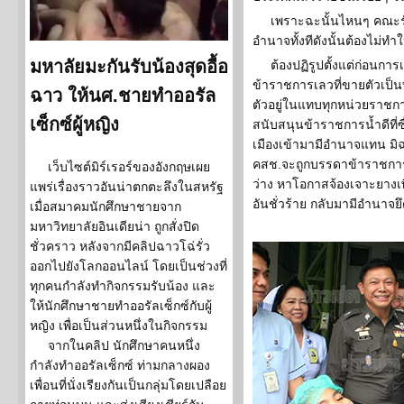
เพราะฉะนั้นไหนๆ คณะร
อำนาจทั้งทีดังนั้นต้องไม่
มหาลัยมะกันรับน้องสุดอื้อ
ต้องปฏิรูปตั้งแต่ก่อนกา
ข้าราชการเลวที่ขายตัวเป็นทา
ฉาว ให้นศ.ชายทำออรัล
ตัวอยู่ในแทบทุกหน่วยราช
เซ็กซ์ผู้หญิง
สนับสนุนข้าราชการน้ำดีที่ซื
เมืองเข้ามามีอำนาจแทน มิ
คสช.จะถูกบรรดาข้าราชการเล
เว็บไซต์มิร์เรอร์ของอังกฤษเผย
ว่าง หาโอกาสจ้องเจาะยางเพ
แพร่เรื่องราวอันน่าตกตะลึงในสหรัฐ
อันชั่วร้าย กลับมามีอำนาจย
เมื่อสมาคมนักศึกษาชายจาก
มหาวิทยาลัยอินเดียน่า ถูกสั่งปิด
ชั่วคราว หลังจากมีคลิปฉาวโฉ่รั่ว
ออกไปยังโลกออนไลน์ โดยเป็นช่วงที่
ทุกคนกำลังทำกิจกรรมรับน้อง และ
ให้นักศึกษาชายทำออรัลเซ็กซ์กับผู้
หญิง เพื่อเป็นส่วนหนึ่งในกิจกรรม
จากในคลิป นักศึกษาคนหนึ่ง
กำลังทำออรัลเซ็กซ์ ท่ามกลางผอง
เพื่อนที่นั่งเรียงกันเป็นกลุ่มโดยเปลือย