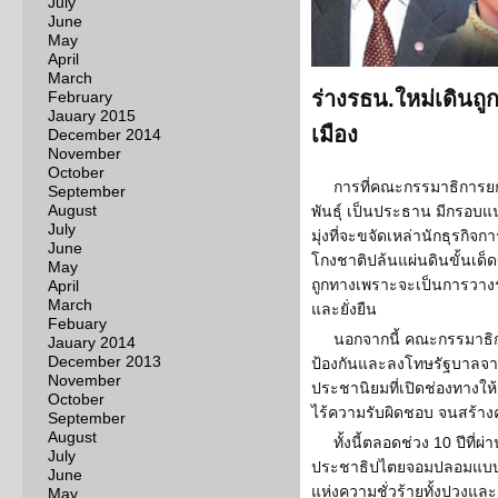
July
June
May
April
March
ร่างรธน.ใหม่เดินถู
February
Jauary 2015
เมือง
December 2014
November
October
การที่คณะกรรมาธิการยกร
September
August
พันธุ์ เป็นประธาน มีกรอบ
July
มุ่งที่จะขจัดเหล่านักธุรกิ
June
โกงชาติปล้นแผ่นดินขั้นเด็
May
ถูกทางเพราะจะเป็นการวาง
April
March
และยั่งยืน
Febuary
นอกจากนี้ คณะกรรมาธิ
Jauary 2014
December 2013
ป้องกันและลงโทษรัฐบาลจากก
November
ประชานิยมที่เปิดช่องทางให
October
ไร้ความรับผิดชอบ จนสร้าง
September
August
ทั้งนี้ตลอดช่วง 10 ปีที่
July
ประชาธิปไตยจอมปลอมแบบไ
June
แห่งความชั่วร้ายทั้งปวงแล
May