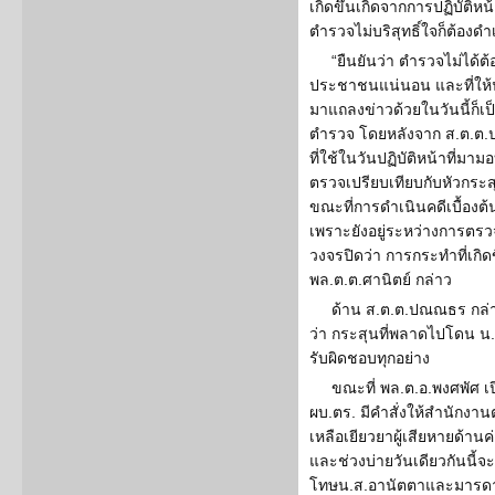
เกิดขึ้นเกิดจากการปฏิบัติหน้
ตำรวจไม่บริสุทธิ์ใจก็ต้อ
“ยืนยันว่า ตำรวจไม่ได้ต
ประชาชนแน่นอน และที่ให้นำตั
มาแถลงข่าวด้วยในวันนี้ก็เ
ตำรวจ โดยหลังจาก ส.ต.ต.ปณ
ที่ใช้ในวันปฏิบัติหน้าที่ม
ตรวจเปรียบเทียบกับหัวกระสุ
ขณะที่การดำเนินคดีเบื้องต้
เพราะยังอยู่ระหว่างการตรว
วงจรปิดว่า การกระทำที่เกิด
พล.ต.ต.ศานิตย์ กล่าว
ด้าน ส.ต.ต.ปณณธร กล่า
ว่า กระสุนที่พลาดไปโดน น.ส
รับผิดชอบทุกอย่าง
ขณะที่ พล.ต.อ.พงศพัศ เป
ผบ.ตร. มีคำสั่งให้สำนักงา
เหลือเยียวยาผู้เสียหายด้าน
และช่วงบ่ายวันเดียวกันนี้
โทษน.ส.อานัตตาและมารดา