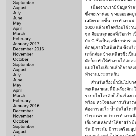
September
เนื่องจากเรามีข้อมูลว่าต
August
July
ซึ่งพอเราค่อย ๆ ทยอยยอดป
June
เสถียรมากขึ้น การทำงานน่า
May
1000 แล้วเสร็จพร้อมใช้งาน
April
March
จุด คือบนจุดยอดที่เรียกว่า เ
February
กับ C ซึ่งเป็นจุดที่เราพบร่าง
January 2017
ติดอยู่ภายในเพิ่มเติม ซึ่งบร
December 2016
November
เหล็กค่อนข้างเหนียวซึ่งเป
October
ตัดก็จะทำให้ทำงานได้สะดว
September
แบคโฮไปเกี่ยวแล้วก็ลากลงม
August
ทำงานประสานกัน
July
June
สำหรับเรื่องน้ำมันไม่ขา
May
พอเพียง ขณะนี้มีเครื่องจั
April
March
ระบบไฮโดรลิกก็เป็นเรื่องการซ
February
พร้อม หัวใจของการบริหารงา
January 2016
ต้องการอะไร น้ำมันไฮโดรลิกก
December
บํารุง เพราะว่าการทำงานม
November
October
เกี่ยวกับเหล็กทำให้สายรั่ว
September
วัน มีการนับ มีการเตรียมอุ
August
เพราะต้องเข้าไปซ่อม สำหรั