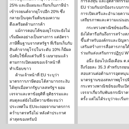
การลงทุน และอุตสาหกรรมกั
25% และมีแผนจะเรียกเก็บภาษีนำ
EU ร่วมกันปกป้องระบบการค
เข้ารถยนต์จากยุโรปอีก 20% ซึ่ง
การเปิดเสรีและอำนวยความส
กลายเป็นจุดเริ่มต้นของความ
เสถียรภาพและความแน่นอน
ตึงเครียดด้านการค้า
กระทรวงพาณิชย์ของจีนย
แม้การตอบโต้ของยุโรปจะยังไม่
ยังได้หารือกันถึงการสร้างส
เริ่มมีผลอย่างเป็นทางการ แต่อัตรา
ขึ้นสำหรับองค์กรและปัญหาก
ภาษีพื้นฐานจากสหรัฐฯ ที่เรียกเก็บกับ
เสริมสร้างการสื่อสารภาย
สินค้าจากยุโรปในระดับ 10% ก็มีผล
ร่วมกันส่งเสริมการปฏิรูป 
บังคับใช้ตั้งแต่วันที่ 5 เมษายนแล้ว
อนึ่ง ย้อนไปเมื่อเดือน ต
ตามการเปิดเผยของเจ้าหน้าที่
ถึงร้อยละ 35.3 สำหรับรถยน
ทำเนียบขาว
สอบสวนต่อต้านการอุดหนุน
ด้านเจ้าหน้าที่ EU ระบุว่า
มาตรฐานของสหภาพยุโรปที่ร้อ
มาตรการภาษีตอบโต้สามารถระงับ
กระทรวงพาณิชย์ของจีนเปิดเผ
ได้ทุกเมื่อหากรัฐบาลสหรัฐฯ ยอม
เจรจาเกี่ยวกับพันธกรณีราค
เจรจาและหาข้อยุติที่ ยุติธรรมและ
ครั้ง แต่ไม่ได้ระบุว่าจะเริ่ม
สมดุลแต่ยังไม่มีความชัดเจนว่า
ประเทศใน EUจะถอยจากมาตรการ
คว่ำบาตรหรือไม่ หลังคำประกาศ
ล่าสุดของทรัมป์