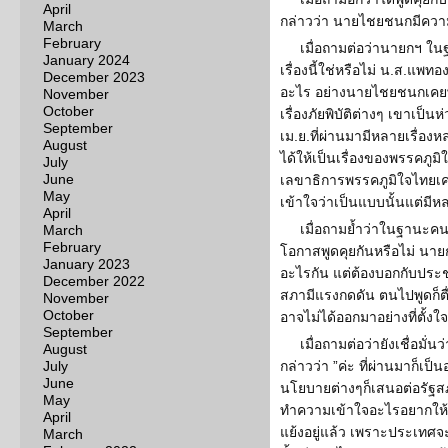
April
กล่าวว่า นายไชยชนกมีความเ
March
February
เมื่อถามต่อว่านายกฯ ใน
January 2024
เรื่องนี้ใช่หรือไม่ น.ส.แพทอ
December 2023
อะไร อย่างนายไชยชนกเคยพ
November
October
เรื่องภัยพิบัติต่างๆ เขาเป็น
September
เม.ย.ที่ผ่านมามีหลายเรื่อ
August
ได้ให้เป็นเรื่องของพรรคภูม
July
June
เลขาธิการพรรคภูมิใจไทยเคยม
May
เข้าใจว่าเป็นแบบนั้นแต่มี
April
เมื่อถามย้ำว่าในฐานะค
March
February
โอกาสพูดคุยกันหรือไม่ นายกฯ
January 2023
อะไรกัน แต่ต้องบอกกับประ
December 2022
สภามีแรงกดดัน ตนไปพูดก็ตื่
November
October
อาจไม่ได้ออกมาอย่างที่ตั้งใจ 
September
เมื่อถามต่อว่ายังเชื่อมั
August
July
กล่าวว่า ”ค่ะ ที่ผ่านมาก็เป็
June
นโยบายต่างๆก็เสนอต่อรัฐสภ
May
ทำความเข้าใจอะไรอยากให้ป
April
แย้งอยู่แล้ว เพราะประเทศจ
March