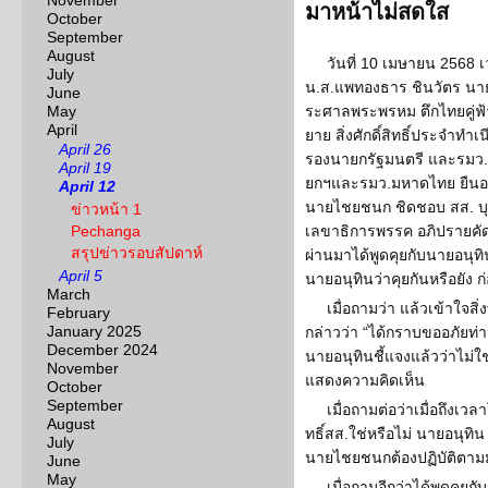
November
มาหน้าไม่สดใส
October
September
August
วันที่ 10 เมษายน 2568 เ
July
น.ส.แพทองธาร ชินวัตร นาย
June
May
ระศาลพระพรหม ตึกไทยคู่ฟ้
April
ยาย สิ่งศักดิ์สิทธิ์ประจำทำ
April 26
รองนายกรัฐมนตรี และรมว.
April 19
ยกฯและรมว.มหาดไทย ยืนอยู่
April 12
นายไชยชนก ชิดชอบ สส. บุร
ข่าวหน้า 1
Pechanga
เลขาธิการพรรค อภิปรายคัดค้
สรุปข่าวรอบสัปดาห์
ผ่านมาได้พูดคุยกับนายอนุท
April 5
นายอนุทินว่าคุยกันหรือยัง 
March
เมื่อถามว่า แล้วเข้าใจส
February
January 2025
กล่าวว่า “ได้กราบขออภัยท่
December 2024
นายอนุทินชี้แจงแล้วว่าไม่ใ
November
แสดงความคิดเห็น
October
September
เมื่อถามต่อว่าเมื่อถึงเ
August
ทธิ์สส.ใช่หรือไม่ นายอนุทิน
July
นายไชยชนกต้องปฏิบัติตามมติ
June
May
เมื่อถามอีกว่าได้พูดคุย