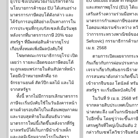
EU discuss trade in response
ยุโรป ซึ่งเป็นหน่วยงานบริหารด้าน
และสหภาพยุโรป (EU) ได้แลก
นโยบายการค้าของ EU ได้เสนอร่าง
เสริมสร้างความร่วมมือทาง
มาตรการภาษีตอบโต้ดังกล่าว และ
มาตรการกำแพงภาษีของสหรั
ได้รับการอนุมัติอย่างเป็นทางการใน
โอคอนเฟอเรนซ์ระหว่าง หวั
การประชุมที่กรุงบรัสเซลส์เมื่อวันพุธ
ว่าการกระทรวงพาณิชย์ของ
หลังจากที่มาตรการภาษี 20% ของ
Sefcovic) กรรมาธิการด้านก
สหรัฐฯ ที่มีผลต่อสินค้าจากยุโรป
เม.ย. 2568
เกือบทั้งหมดเพิ่งมีผลบังคับใช้
โฆษกคณะกรรมาธิการยุโรป เปิด
ตามการเปิดเผยจากกระทรว
เผยว่า รายละเอียดของภาษีตอบโต้
กันเกี่ยวกับการผ่อนปรนทาง
จะถูกเผยแพร่ภายในต้นสัปดาห์หน้า
เจรจาเกี่ยวกับพันธกรณีราคา
โดยมีเป้าหมายหลักคือ รถ
การสนทนาดังกล่าวเกิดขึ้นไ
จักรยานยนต์ สัตว์ปีก ผลไม้ และไม้
เข้าจากจีนของ โดนัลด์ ทรั
จากสหรัฐฯ
สหรัฐฯ จะเริ่มมีผลบังคับใช้
ทั้งนี้ หากไม่มีการยกเลิกมาตรการ
ในวันที่ 9 เม.ย. 2568 ท
ภาษีจะเริ่มบังคับใช้ในวันอังคารหน้า
จากหลายสิบประเทศเป็นการชั
ตามด้วยรอบถัดไปในเดือนพฤษภาคม
น่าตกตะลึง แต่ในกรณีของจีน
และรอบสุดท้ายในเดือนธันวาคม
ไปอีกขั้น โดยขู่ว่าจะขึ้นภา
มาตรการใหม่นี้เกิดขึ้นหลังจากที่รัฐ
เศรษฐกิจที่ใหญ่เป็นอันดับ 
บาลทรัมป์ได้เก็บภาษีนำเข้าเหล็ก
กล่าวกับเซฟโควิชว่าจีนพร้
และอลูมิเนียมจากยุโรปในอัตรา