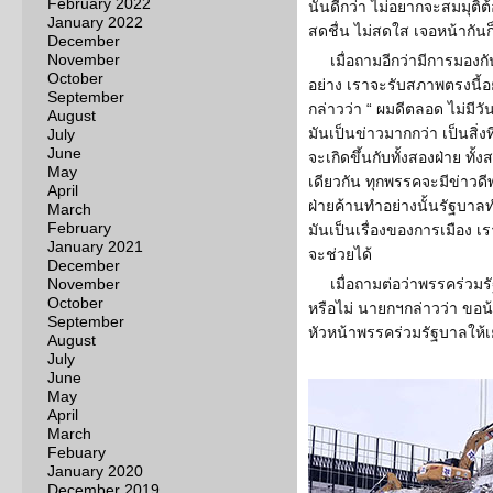
February 2022
นั้นดีกว่า ไม่อยากจะสมมุติ
January 2022
สดชื่น ไม่สดใส เจอหน้ากันก
December
November
เมื่อถามอีกว่ามีการมองกัน
October
อย่าง เราจะรับสภาพตรงนี้อย่
September
กล่าวว่า “ ผมดีตลอด ไม่มีว
August
มันเป็นข่าวมากกว่า เป็นสิ่
July
June
จะเกิดขึ้นกับทั้งสองฝ่าย ทั้งส
May
เดียวกัน ทุกพรรคจะมีข่าวดี
April
ฝ่ายค้านทำอย่างนั้นรัฐบาลท
March
February
มันเป็นเรื่องของการเมือง เ
January 2021
จะช่วยได้
December
November
เมื่อถามต่อว่าพรรคร่วมร
October
หรือไม่ นายกฯกล่าวว่า ขอน้
September
หัวหน้าพรรคร่วมรัฐบาลให้เ
August
July
June
May
April
March
Febuary
January 2020
December 2019