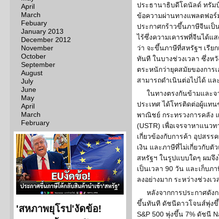
ประธานาธิบดีโดนัลด์ ทรัมป
April
March
ข้อความผ่านทางแพลตฟอร์ม
Febuary
ประกาศกร้าวขึ้นภาษีจีนเป
January 2013
ไร้ซึ่งความเคารพที่จีนได
December 2012
November
ว่า จะขึ้นภาษีที่สหรัฐฯ เรี
October
ทันที ในบางช่วงเวลา ซึ่งหว
September
ตระหนักว่ายุคสมัยของการเ
August
สามารถดำเนินต่อไปได้ และ
July
June
ในทางตรงกันข้ามและจากข
May
ประเทศ ได้โทรติดต่อผู้แท
April
March
พาณิชย์ กระทรวงการคลัง 
February
(USTR) เพื่อเจรจาหาแนวทางแ
เกี่ยวข้องกับการค้า อุปสร
เงิน และภาษีที่ไม่เกี่ยวกับตัว
สหรัฐฯ ในรูปแบบใดๆ ผมจึงได
เป็นเวลา 90 วัน และเก็บภาษ
ลงอย่างมาก ระหว่างช่วงเวลาน
หลังจากการประกาศดังกล่
ขึ้นทันที ดัชนีดาวโจนส์พุ่ง
'สหภาพยุโรป'งัดข้อ!
S&P 500 พุ่งขึ้น 7% ดัชนี Na