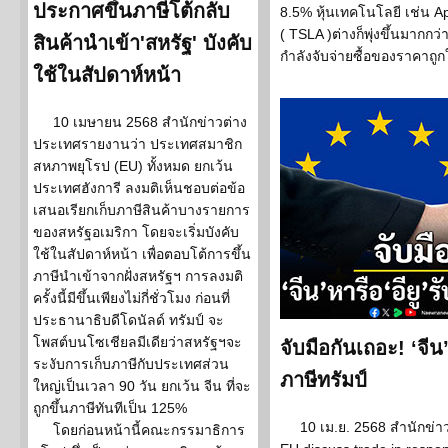
ประกาศขึ้นภาษีโต้กลับ
8.5% หุ้นเทคโนโลยี เช่น Ap
( TSLA )ต่างก็พุ่งขึ้นมากก
สินค้านำเข้า'สหรัฐ' บังคับ
กำลังจับจ่ายซื้อของราคาถูก
ใช้ในสัปดาห์หน้า
10 เมษายน 2568 สำนักข่าวต่าง
ประเทศรายงานว่า ประเทศสมาชิก
สหภาพยุโรป (EU) ทั้งหมด ยกเว้น
ประเทศฮังการี ลงมติเห็นชอบต่อข้อ
เสนอเรียกเก็บภาษีสินค้าบางรายการ
ของสหรัฐอเมริกา โดยจะเริ่มบังคับ
ใช้ในสัปดาห์หน้า เพื่อตอบโต้การขึ้น
ภาษีนำเข้าจากฝั่งสหรัฐฯ การลงมติ
ครั้งนี้มีขึ้นเพียงไม่กี่ชั่วโมง ก่อนที่
ประธานาธิบดีโดนัลด์ ทรัมป์ จะ
โพสต์บนโซเชียลมีเดียว่าสหรัฐฯจะ
จับมือกันเถอะ! ‘จี
ระงับการเก็บภาษีกับประเทศส่วน
ภาษีทรัมป์
ใหญ่เป็นเวลา 90 วัน ยกเว้น จีน ที่จะ
ถูกขึ้นภาษีทันทีเป็น 125%
10 เม.ย. 2568 สำนักข่
โดยก่อนหน้านี้คณะกรรมาธิการ