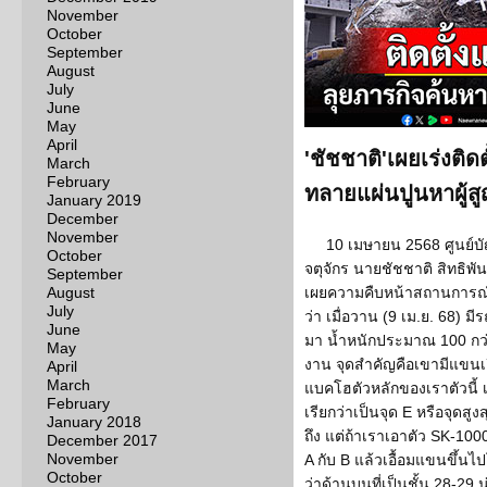
November
October
September
August
July
June
May
April
'ชัชชาติ'เผยเร่งติ
March
February
ทลายแผ่นปูนหาผู้ส
January 2019
December
November
10 เมษายน 2568 ศูนย์
October
จตุจักร นายชัชชาติ สิทธิพั
September
August
เผยความคืบหน้าสถานการณ์ช
July
ว่า เมื่อวาน (9 เม.ย. 68)
June
มา น้ำหนักประมาณ 100 กว่าตั
May
งาน จุดสำคัญคือเขามีแขนเอื
April
March
แบคโฮตัวหลักของเราตัวนี้ 
February
เรียกว่าเป็นจุด E หรือจุดสู
January 2018
ถึง แต่ถ้าเราเอาตัว SK-10
December 2017
November
A กับ B แล้วเอื้อมแขนขึ้น
October
ว่าด้านบนที่เป็นชั้น 28-29 น่าจ