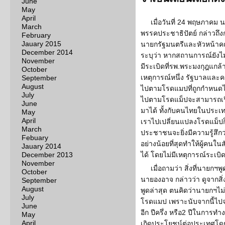
June
May
April
เมื่อวันที่ 24 พฤษภาคม
March
พรรคประชาธิปัตย์ กล่าวถึงก
February
Jauary 2015
นายกรัฐมนตรีและหัวหน้าค
December 2014
ระบุว่า หากสถานการณ์ยังไม่ส
November
มีระเบิดที่รพ.พระมงกุฎแกล้า 
October
เหตุการณ์หนึ่ง รัฐบาลและ
September
August
ไปตามโรดแมปที่ถูกกำหนดไ
July
ไปตามโรดแม็ปจะสามารถเรีย
June
มาได้ ทั้งกับคนไทยในประเ
May
April
เราไปเปลี่ยนแปลงโรดแม็ปก็จ
March
ประชาชนจะยิ่งมีความรู้สึกว
Febuary
อย่างน้อยที่สุดทำให้ผู้คนใน
Jauary 2014
December 2013
ได้ โดยไม่มีเหตุการณ์ระเบ
November
เมื่อถามว่า สิ่งที่นายกฯพ
October
นายองอาจ กล่าวว่า ดูจากสิ่ง
September
August
พูดล่าสุด ตนคิดว่านายกฯไ
July
โรดแมป เพราะนับจากนี้ไปจ
June
อีก ปีครึ่ง หรือ2 ปีในการ
May
April
เกิดประโยชน์ต่อประเทศโดย