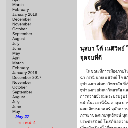
March
February
January 2019
December
November
October
September
August
July
นุสบา โต้ เนติวิทย์
June
May
จุดจบที่ดี
April
March
February
ในขณะที่การเมืองภายใน
January 2018
December 2017
ฉ่า กรณี นายเนติวิทย์ โชต
November
จุฬาลงกรณ์มหาวิทยาลัย ที่เ
October
จุฬาลงกรณ์มหาวิทยาลัย แล
September
การถวายบังคมพระบรมรูปรัช
August
July
หนักในเวลานี้นั้น ล่าสุด ดา
June
คณะอักษรศาสตร์ จุฬาลงกรณ
May
ภรรยาของนายพุทธิพงษ์ ปุณ
May 27
ประชาธิปัตย์ โพสต์ข้อควา
ข่าวหน้า1
เกี่ยวกับเรื่องนี้ “ที่พระบร