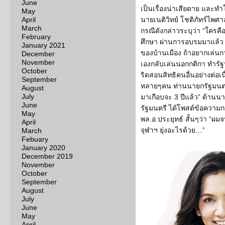
June
เป็นเรื่องน่าเสียดาย และทำใ
May
April
นายเนติวิทย์ โชติภัทร์ไพศ
March
กรณีดังกล่าวระบุว่า “ใครค
February
ศึกษา ผ่านการอบรมมาแล้ว ฝ
January 2021
ของบ้านเมือง ถ้าอยากเล่นกา
December
November
เองกลับเล่นนอกกติกา ทำรัฐป
October
ริดสอนสิทธิคนอื่นอย่างต่อเ
September
หลายๆคน ท่านนายกรัฐมนตร
August
July
มาเกือบจะ 3 ปีแล้ว” ด้านน
June
รัฐมนตรี ได้โพสต์ข้อความก
May
พล.อ.ประยุทธ์ สั้นๆว่า “ผมจ
April
จุฬาฯ ยุ่งอะไรด้วย…”
March
Febuary
January 2020
December 2019
November
October
September
August
July
June
May
April