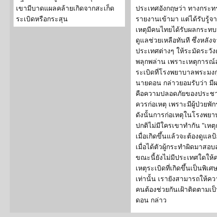
เขามีบาดแผลคล้ายเกิดจากสะเก็ด
ประเทศอังกฤษว่า ทางกระทร
ระเบิดหรือกระสุน
รายงานเข้ามา แต่ได้รับรู้จากข
เหตุมีคนไทยได้รับผลกระทบ
ดูแลช่วยเหลือทันที ซึ่งหลั
ประเทศต่างๆ ให้ระมัดระวังต
พลุกพล่าน เพราะเหตุการณ์ลัก
ระเบิดที่โรงพยาบาลพระมงกุฎเ
นายดอน กล่าวยอมรับว่า มีผล
คือความปลอดภัยของประชาช
ควรก่อเหตุ เพราะมีผู้ป่วยพักร
ดังนั้นการก่อเหตุในโรงพย
ปกติไม่มีใครเขาทำกัน "เหตุ
เมื่อเกิดขึ้นแล้วจะต้องดูแลป้
เมื่อได้ตัวผู้กระทำผิดมาสอบส
ขณะนี้ยังไม่มีประเทศใดใ
เหตุระเบิดที่เกิดขึ้นเป็นพิเ
เท่านั้น เรายังสามารถให้ความเ
คนต้องช่วยกันเฝ้าติดตามเป็
ดอน กล่าว