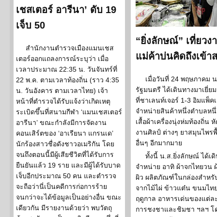
เชสเตอร์ อารีนา’ ดับ 19
เจ็บ 50
“ยิ่งลักษณ์” เที่
สำนักงานตำรวจเมืองแมนเชส
แม่ค้าบ่นคิดถึงเข้
เตอร์ออกแถลงการณ์ระบุว่า เมื่อ
เวลาประมาณ 22:35 น. วันจันทร์ที่
เมื่อวันที่ 24 พฤษภาคม น
22 พ.ค. ตามเวลาท้องถิ่น (ราว 4:35
รัฐมนตรี ได้เดินทางมาเยี่
น. วันอังคาร ตามเวลาไทย) เจ้า
ที่ชาเลนท์เจอร์ 1-3 อิมแพ็
หน้าที่ตำรวจได้รับแจ้งว่าเกิดเหตุ
จำหน่ายสินค้าหนึ่งตำบลหนึ่
ระเบิดขึ้นที่สนามกีฬา ‘แมนเชสเตอร์
เสื้อผ้าเครื่องนุ่งห่มท้องถ
อารีนา’ ขณะกำลังมีการจัดงาน
งานศิลป์ ต่างๆ ยาสมุนไพรพื้
คอนเสิร์ตของ ‘อาเรียนา แกรนเด’
อื่นๆ อีกมากมาย
นักร้องสาวชื่อดังชาวอเมริกัน โดย
จนถึงตอนนี้มีผู้เสียชีวิตที่ได้รับการ
ทั้งนี้ น.ส.ยิ่งลักษณ์ ได
ยืนยันแล้ว 19 ราย และมีผู้ได้รับบาด
จำหน่าย อาทิ ผ้าจกไทยวน ผ
เจ็บอีกประมาณ 50 คน และตำรวจ
ผิว ผลิตภัณฑ์ในกล่องสำหรับข
จะถือว่านี่เป็นคดีการก่อการร้าย
จากไม้ไผ่ ข้าวแต๋น ขนมไท
จนกว่าจะได้ข้อมูลเป็นอย่างอื่น ขณะ
ฤดูกาล อาหารเด่นของแต่ละ
เดียวกัน มีรายงานด้วยว่า พบวัตถุ
การชงชาและชิมชา ฯลฯ โดย