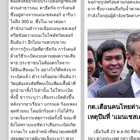
ต้องสงสัยอาจเป็นระเบิดอีกลูกหนึ่งที่
ขอถ่ายรูปพร้อมสวมกอดและบ
สวนสาธารณะ คาธีดรัล การ์เดนส์
มาก ซึ่งบางคนถึงกับน้ำตาคล
ซึ่งอยู่ห่างจากแมนเชสเตอร์ อารีนา
กำลังใจกลุ่มผู้ค้าจังหวัดต่าง
ไม่ถึง 300 ม. ซึ่งในเวลาต่อมา
สำนักงานตำรวจเมืองแมนเชสเตอร์
ทวีตข้อความบนเว็บไซต์ทวิตเตอร์
ยืนยันว่า อีกไม่นานพวกเขาจะ
ทำการกู้ระเบิดที่คาธีดรัล การ์เดนส์
ด้วยวิธีระเบิดแบบควบคุมความเสีย
หาย ประชาชนไม่ต้องตกใจหาก
ได้ยินเสียงอะไร อย่างไรก็ดีหลังจาก
ระเบิดแล้ว ตำรวจก็ออกมายืนยันว่า
วัตถุต้องสงสัยที่พบเป็นเพียงเสื้อผ้าที่
ถูกนำมาทิ้งไว้เท่านั้น ไม่ใช่ระเบิด
ทั้งนี้ ข่าวระบุว่า เสียงระเบิดดังขึ้น
หลังจากอาเรียนา แกรนเด ร้องเพลง
กต.เตือนคนไทยต่าง
สุดท้ายจบ โดยนักร้องสาวไม่ได้รับ
เหตุบึมที่ 'แมนเชสเ
บาดเจ็บจากเหตุการณ์ครั้งนี้ ขณะที่
ยังไม่ทราบแน่ชัดว่าเสียงระเบิดเกิด
จากอะไร แต่เจ้าหน้าที่หน่วยแพทย์ที่
เมื่อวันที่ 23 พ.ค.60 ที
ปฐมพยาบาลผู้บาดเจ็บระบุว่า พวก
รมว.ต่างประเทศ กล่าวถึงเ