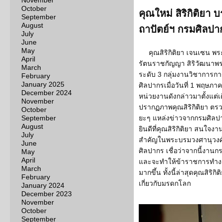
November
October
คุณใหม่ สิริกิติยา
September
August
ถาปัตย์ฯ กรมศิลปาก
July
June
May
คุณสิริกิติยา เจนเซน พ
April
รัตนราชกัญญา สิริวัฒนาพร
March
ระดับ 3 กลุ่มงานวิชาการก
February
January 2025
ศิลปากรเมื่อวันที่ 1 พฤษภาค
December 2024
หน่วยงานดังกล่าวมาตั้งแต่
November
ปรากฏภาพคุณสิริกิติยา ตร
October
September
ยะๆ แหล่งข่าวจากกรมศิลปาก
August
ยินดีที่คุณสิริกิติยา สนใจง
July
สำคัญในพระบรมวงศานุวงศ์
June
ศิลปากร เชื่อว่าจากนี้งา
May
April
และจะทำให้ข้าราชการทำงา
March
มากขึ้น ทั้งนี้ล่าสุดคุณสิริ
February
เกี่ยวกับมรดกโลก
January 2024
December 2023
November
October
September