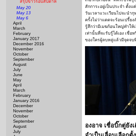
สรุปข่าวรอบสัปดาห์
สักการะอยู่เป็นประจำ ตั้งแต
May 20
May 13
วันเวลาแวะเวียนไปจะนำกุห
May 6
ครั้งไม่ว่าแดดจะร้อนเปรี้ยง
April
รู้สึกว่ามีเมฆก้อนใหญ่ทำให้เ
March
เท่านั้นที่จะรับรู้ได้เอง เชื่
February
January 2017
ของใครผู้ลบหลู่แล้วมีจุดจบที่
December 2016
November
October
September
August
July
June
May
April
March
February
January 2016
December
November
October
September
องอาจ เชื่อบิ๊กตู่ย
August
July
จำเป็นเลื่อนเลือกตั