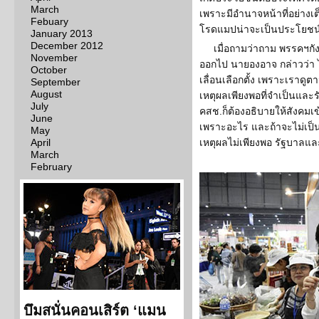
March
เพราะมีอำนาจหน้าที่อย่างเต
Febuary
โรดแมปน่าจะเป็นประโยชน์
January 2013
December 2012
เมื่อถามว่าถาม พรรคฯกัง
November
ออกไป นายองอาจ กล่าวว่า ไม่
October
เลื่อนเลือกตั้ง เพราะเราดู
September
August
เหตุผลเพียงพอที่จำเป็นและรั
July
คสช.ก็ต้องอธิบายให้สังคมเข้
June
เพราะอะไร และถ้าจะไม่เป
May
April
เหตุผลไม่เพียงพอ รัฐบาลแ
March
February
บึมสนั่นคอนเสิร์ต ‘แมน