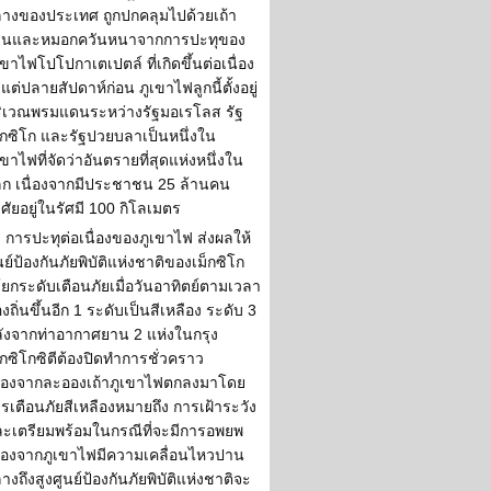
างของประเทศ ถูกปกคลุมไปด้วยเถ้า
่านและหมอกควันหนาจากการปะทุของ
เขาไฟโปโปกาเตเปตล์ ที่เกิดขึ้นต่อเนื่อง
้งแต่ปลายสัปดาห์ก่อน ภูเขาไฟลูกนี้ตั้งอยู่
ิเวณพรมแดนระหว่างรัฐมอเรโลส รัฐ
็กซิโก และรัฐปวยบลาเป็นหนึ่งใน
เขาไฟที่จัดว่าอันตรายที่สุดแห่งหนึ่งใน
ก เนื่องจากมีประชาชน 25 ล้านคน
ศัยอยู่ในรัศมี 100 กิโลเมตร
การปะทุต่อเนื่องของภูเขาไฟ ส่งผลให้
นย์ป้องกันภัยพิบัติแห่งชาติของเม็กซิโก
้ยกระดับเตือนภัยเมื่อวันอาทิตย์ตามเวลา
องถิ่นขึ้นอีก 1 ระดับเป็นสีเหลือง ระดับ 3
ังจากท่าอากาศยาน 2 แห่งในกรุง
็กซิโกซิตีต้องปิดทำการชั่วคราว
ื่องจากละอองเถ้าภูเขาไฟตกลงมาโดย
รเตือนภัยสีเหลืองหมายถึง การเฝ้าระวัง
ะเตรียมพร้อมในกรณีที่จะมีการอพยพ
ื่องจากภูเขาไฟมีความเคลื่อนไหวปาน
างถึงสูงศูนย์ป้องกันภัยพิบัติแห่งชาติจะ