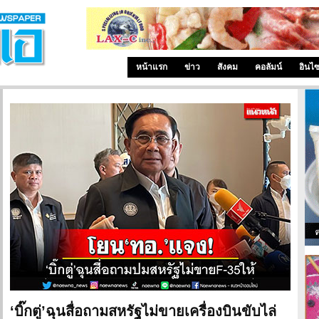
หน้าแรก
ข่าว
สังคม
คอลัมน์
อินไ
‘บิ๊กตู่’ฉุนสื่อถามสหรัฐไม่ขายเครื่องบินขับไล่