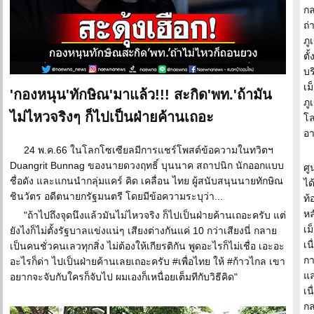
กล
ถ
ภู
ตั
บร
เม
'กองหนุน'ทักษิณ'มาแล้ว!!! สะกิด'พท.'ถ้ามัน
ภู
ไม่ไหวจริงๆ ก็ไปเป็นฝ่ายค้านเถอะ
โล
อา
24 พ.ค.66 ในโลกโซเซียลมีการแชร์โพสต์ข้อความในทวิตฯ
Duangrit Bunnag ของนายดวงฤทธิ์ บุนนาค สถาปนิก นักออกแบบ
ศู
ชื่อดัง และแกนนำกลุ่มแคร์ คิด เคลื่อน ไทย ผู้สนับสนุนนายทักษิณ
ได
ชินวัตร อดีตนายกรัฐมนตรี โดยมีข้อความระบุว่า...
ท้
หล
"ถ้าไปถึงจุดนึงแล้วมันไม่ไหวจริง ก็ไปเป็นฝ่ายค้านเถอะครับ แต่
เม
ยังไงก็ไม่ตั้งรัฐบาลแข่งแน่ๆ เสียงต่างกันแค่ 10 กว่าเสียงนี่ กลาย
เน
เป็นคนชั่วคนเลวทุกสิ่ง ไม่ต้องให้เกียรติกัน พูดอะไรก็ไม่เชื่อ เอะอะ
กา
อะไรก็ด่า ไปเป็นฝ่ายค้านเลยเถอะครับ #เพื่อไทย ให้ #ก้าวไกล เขา
แล
อยากจะจับกับใครก็จับไป ผมเองก็เหนื่อยเต็มทีกับวิธีคิด"
เน
กล