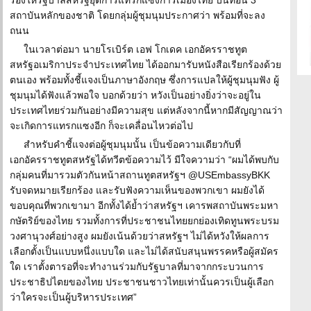
ร้องให้รัฐบาลสหรัฐยุติการแทรกแซงการเมืองไทย บั่นทอน 3
สถาบันหลักของชาติ โดยกลุ่มผู้ชุมนุมประกาศว่า พร้อมที่จะลง
ถนน
ในเวลาต่อมา นายโรเบิร์ต เอฟ โกเดค เอกอัครราชทูต
สหรัฐอเมริกาประจำประเทศไทย ได้ออกมารับหนังสือเรียกร้องด้วย
ตนเอง พร้อมทั้งชี้แจงเป็นภาษาอังกฤษ ซึ่งการแปลให้ผู้ชุมนุมฟัง ผู้
ชุมนุมได้ฟังแล้วพอใจ บอกด้วยว่า หวังเป็นอย่างยิ่งว่าจะอยู่ใน
ประเทศไทยร่วมกันอย่างมีความสุข แต่หลังจากนี้หากมีสัญญาณว่า
จะเกิดการแทรกแซงอีก ก็จะเคลื่อนไหวต่อไป
สำหรับคำชี้แจงต่อผู้ชุมนุมนั้น เป็นข้อความเดียวกับที่
เอกอัครราชทูตสหรัฐได้ทวีตข้อความไว้ มีใจความว่า “ผมได้พบกับ
กลุ่มคนที่มารวมตัวกันหน้าสถานทูตสหรัฐฯ @USEmbassyBKK
รับจดหมายเรียกร้อง และรับฟังความเห็นของพวกเขา ผมยังได้
ขอบคุณที่พวกเขามา อีกทั้งได้ย้ำว่าสหรัฐฯ เคารพสถาบันพระมหา
กษัตริย์ของไทย รวมทั้งการที่ประชาชนไทยยกย่องเทิดทูนพระบรม
วงศานุวงศ์อย่างสูง ผมยังเน้นด้วยว่าสหรัฐฯ ไม่ได้หวังให้ผลการ
เลือกตั้งเป็นแบบหนึ่งแบบใด และไม่ได้สนับสนุนพรรคหรือผู้สมัคร
ใด เราตั้งตารอที่จะทำงานร่วมกับรัฐบาลที่มาจากกระบวนการ
ประชาธิปไตยของไทย ประชาชนชาวไทยเท่านั้นควรเป็นผู้เลือก
ว่าใครจะเป็นผู้บริหารประเทศ”