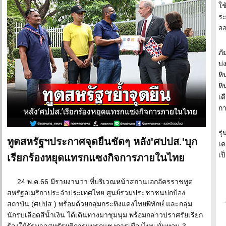
ใช
ระ
อ
ภั
บ่
หิ
หิ
เต
กา
รุ
ทูตสหรัฐฯประกาศจุดยืนชัดๆ หลัง'ศปปส.'บุก
เค
เป
เรียกร้องหยุดแทรกแซงกิจการภายในไทย
24 พ.ค.66 มีรายงานว่า ที่บริเวณหน้าสถานเอกอัครราชทูต
สหรัฐอเมริกาประจำประเทศไทย ศูนย์รวมประชาชนปกป้อง
สถาบัน (ศปปส.) พร้อมด้วยกลุ่มกระทิงแดงไทยพิทักษ์ และกลุ่ม
นักรบเลือดสีน้ำเงิน ได้เดินทางมาชุมนุม พร้อมกล่าวปราศรัยเรียก