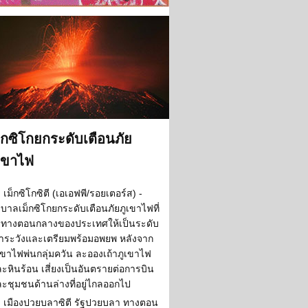
็กซิโกยกระดับเตือนภัย
เขาไฟ
เม็กซิโกซิตี (เอเอฟพี/รอยเตอร์ส) -
ฐบาลเม็กซิโกยกระดับเตือนภัยภูเขาไฟที่
ู่ทางตอนกลางของประเทศให้เป็นระดับ
้าระวังและเตรียมพร้อมอพยพ หลังจาก
เขาไฟพ่นกลุ่มควัน ละอองเถ้าภูเขาไฟ
ะหินร้อน เสี่ยงเป็นอันตรายต่อการบิน
ะชุมชนด้านล่างที่อยู่ไกลออกไป
เมืองปวยบลาซิตี รัฐปวยบลา ทางตอน