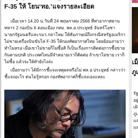
F-35 ให้ โยน‘ทอ.’แจงรายละเอียด
เมื่อเวลา 14.20 น.วันที่ 24 พฤษภาคม 2566 ที่ท่าอากาศยาน
ทหาร 2 กองบิน 6 ดอนเมือง กทม. พล.อ.ประยุทธ์ จันทร์โอชา
นายกรัฐมนตรีและรมว.กลาโหม ให้สัมภาษณ์ถึงกรณีสหรัฐอเมริกา
ไม่ขายเครื่องบินขับไล่ F-35 ให้กองทัพอากาศไทย โดยย้อนถามว่า
ทำไมหรอ เมื่อเขาไม่ขายก็ไม่ซื้อสิ ก็เป็นเรื่องการติดต่อการซื้อขาย
กันตามปกติ ประเทศไหนมีจำหน่ายเราก็ติดต่อ ถ้าเขาไม่ขาย เราก็
เม
ไม่ซื้อ แล้วจะให้ทำยังไงล่ะ
เมื่อถามว่า ได้มีการชี้แจงเหตุผลหรือไม่ พล.อ.ประยุทธ์ กล่าวว่า
ภู
ชี้แจงอะไร ตนไม่รู้หรอก กองทัพอากาศก็ชี้แจงเองแหละ
รั
อย
เฝ
ภู
แล
แล