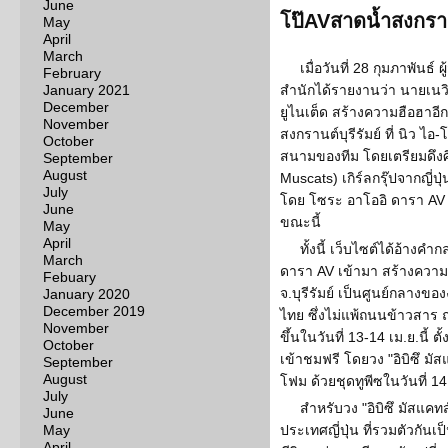
June
โป๊AVสาดน้ำสงกรา
May
April
March
เมื่อวันที่ 28 กุมภาพันธ์
February
January 2021
สำนักได้รายงานว่า นายเนว
December
ยูไนเต็ด สร้างความฮือฮาอีก
November
สงกรานต์บุรีรัมย์ ที่ นิว ไอ-โ
October
สนามของทีม โดยเตรียมดึงศิล
September
August
Muscats) เกิร์ลกรุ๊ปจากญี่ป
July
โดย โซระ อาโออิ ดารา AV ชื
June
ขณะนี้
May
April
ทั้งนี้ เว็บไซต์ได้อ้างค
March
ดารา AV เข้ามา สร้างความฮ
Febuary
จ.บุรีรัมย์ เป็นศูนย์กลา
January 2020
December 2019
ไทย ซึ่งไม่แพ้ถนนข้าวสาร
November
ขึ้นในวันที่ 13-14 เม.ย.นี้ 
October
เข้าชมฟรี โดยวง "อิบิซึ มั
September
August
โฟม ด้วยชุดทูพีซในวันที่ 
July
สำหรับวง "อิบิซึ มัสแค
June
May
ประเทศญี่ปุ่น ที่รวมตัวกันเ
April