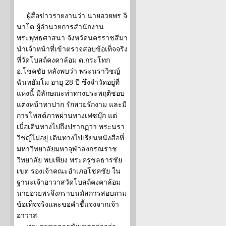
ผู้สื่อข่าวรายงานว่า นายอวยพร จิ
นาโต ผู้อำนวยการสำนักงาน
พระพุทธศาสนา จังหวัดนครราชสีมา
นำเจ้าหน้าที่เข้าตรวจสอบข้อเท็จจริง
ที่วัดโบสถ์คงคาล้อม ต.กระโทก
อ.โชคชัย หลังพบว่า พระนราวิชญ์
ฉันทธัมโม อายุ 28 ปี ซึ่งจำวัดอยู่ที่
แห่งนี้ มีลักษณะท่าทางประพฤติชอบ
แต่งหน้าทาปาก รักสวยรักงาม และมี
การโพสต์ภาพผ่านทางเฟซบุ๊ก แต่
เมื่อเดินทางไปถึงปรากฏว่า พระนรา
วิชญ์ไม่อยู่ เดินทางไปเรียนหนังสือที่
มหาวิทยาลัยมหาจุฬาลงกรณราช
วิทยาลัย พบเพียง พระครูชลธารชัย
เขต รองเจ้าคณะอำเภอโชคชัย ใน
ฐานะเจ้าอาวาสวัดโบสถ์คงคาล้อม
นายอวยพรจึงกราบนมัสการสอบถาม
ข้อเท็จจริงและขอคำชี้แจงจากเจ้า
อาวาส