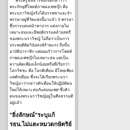
พระครูชลธารชัยเขตกล่าวว่า
พระภิกษุที่โพสต์ภาพลงเฟซบุ๊ก คือ
พระนราวิชญ์จริงได้บรรพชาและจำ
พรรษาอยู่ที่วัดแห่งนี้มาแล้ว 3 พรรษา
ซึ่งการแต่งหน้าทาปาก แต่งกายไม่
เหมาะสมและมีพฤติกรรมคล้ายสตรี
ของพระนราวิชญ์ ไม่ถือว่าเป็นการ
ประพฤติผิดวินัยสงฆ์ร้ายแรง ถึงขั้น
อาบัติปาราชิก แต่ยอมรัว่าการโพสต์
ภาพลงเฟซบุ๊กไม่เหมาะสม แต่เป็น
ความผิดเพียงเล็กน้อยหรือที่เรียกว่า
โลกวัชชะ คือ โลกติเตียน มีโทษเพียง
แค่ตักเตือน ซึ่งจะได้เรียกพระนรา
วิชญ์มาว่ากล่าวตักเตือนให้ปฏิบัติตน
ใหม่ให้เหมาะสมกับสมณเพศ ซึ่งตัว
ตนของพระนราวิชญ์อยู่ในศีลธรรมดี
อยู่แล้ว
"ยิ่งลักษณ์"ระบุแก้
รธน.ไม่แตะหมวดกษัตริย์