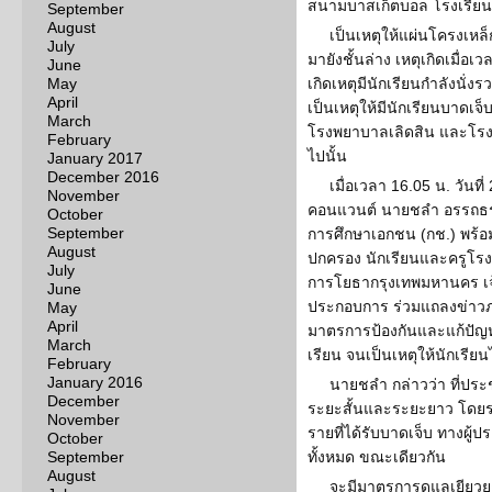
สนามบาสเก็ตบอล โรงเรียนอั
September
August
เป็นเหตุให้แผ่นโครงเหล
July
มายังชั้นล่าง เหตุเกิดเมื่อเ
June
May
เกิดเหตุมีนักเรียนกำลังนั
April
เป็นเหตุให้มีนักเรียนบาดเจ
March
โรงพยาบาลเลิดสิน และโรงพ
February
ไปนั้น
January 2017
December 2016
เมื่อเวลา 16.05 น. วันที่
November
คอนแวนต์ นายชลำ อรรถธร
October
September
การศึกษาเอกชน (กช.) พร้อม
August
ปกครอง นักเรียนและครูโรง
July
การโยธากรุงเทพมหานคร เจ
June
ประกอบการ ร่วมแถลงข่าวภ
May
April
มาตรการป้องกันและแก้ปัญ
March
เรียน จนเป็นเหตุให้นักเรีย
February
January 2016
นายชลำ กล่าวว่า ที่ปร
December
ระยะสั้นและระยะยาว โดยระย
November
รายที่ได้รับบาดเจ็บ ทางผู
October
September
ทั้งหมด ขณะเดียวกัน
August
จะมีมาตรการดูแลเยียวยา