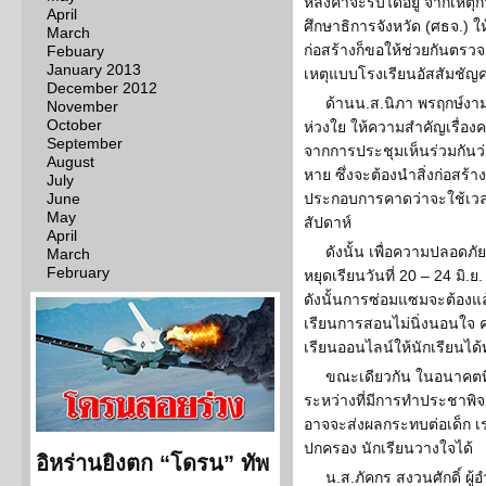
หลังคาจะรับได้อยู่ จากเหตุ
April
ศึกษาธิการจังหวัด (ศธจ.) ให
March
ก่อสร้างก็ขอให้ช่วยกันตรวจส
Febuary
January 2013
เหตุแบบโรงเรียนอัสสัมชั
December 2012
ด้านน.ส.นิภา พรฤกษ์งาม
November
October
ห่วงใย ให้ความสำคัญเรื่องค
September
จากการประชุมเห็นร่วมกันว
August
หาย ซึ่งจะต้องนำสิ่งก่อสร้า
July
June
ประกอบการคาดว่าจะใช้เวล
May
สัปดาห์
April
ดังนั้น เพื่อความปลอดภ
March
February
หยุดเรียนวันที่ 20 – 24 มิ.ย
ดังนั้นการซ่อมแซมจะต้องแล้ว
เรียนการสอนไม่นิ่งนอนใจ 
เรียนออนไลน์ให้นักเรียนได
ขณะเดียวกัน ในอนาคตที
ระหว่างที่มีการทำประชาพิจ
อาจจะส่งผลกระทบต่อเด็ก เรา
ปกครอง นักเรียนวางใจได้
อิหร่านยิงตก “โดรน” ทัพ
น.ส.ภัคกร สงวนศักดิ์ ผ