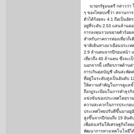
นายกรัฐมนตรี กล่าวว่า ใ
ๆ ของไทยบ่งชี้ว่า สถานกา
ตัวได้ร้อยละ 4.1 ถือเป็นอัต
อยู่ที่ระดับ 2.53 แสนล้านดอ
การลงทุนรวมขยายตัวร้อยละ 3
สำหรับภาคการท่องเที่ยวก็เติ
ชาติเดินทางมาเยือนประเทศไ
2.9 ล้านคนจากปีก่อนหน้า แล
เที่ยวถึง 40 ล้านคน ซึ่งจะ
นอกจากนี้ เสถียรภาพด้านต
การเกินดุลบัญชี เดินสะพัด
ที่อยู่ในระดับสูงเป็นอันดั
ให้ความสำคัญในการดูแลข
ถึงกฎระเบียบในการทำธุรกิ
แข่งขันของประเทศโดยรวม ซึ่
ความสะดวกในการประกอบธ
ประเทศไทยปรับดีขึ้นมาอยู่อ
สูงขึ้นจากปีก่อนถึง 19 อันด
เพื่อส่งเสริมให้เศรษฐกิจไทยเ
พัฒนาการทางเทคโนโลยีได้