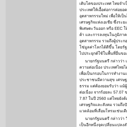
เติบโตของประเทศ ไทยจำเป
ประเทศให้เอื้อต่อการต่อย
อุตสาหกรรมใหม่ เพื่อให้เป
เศรษฐกิจแห่งเอเชีย ซึ่งระ
พิเศษตะวันออก หรือ EEC ให
ค้า และการลงทุนในภูมิภาค
อุตสาหกรรม รวมถึงผู้ประกอ
โซ่มูลค่าโลกได้ดีขึ้น โดยร
ไปประยุกต์ใช้ในพื้นที่อื่น
นายกรัฐมนตรี กล่าวว่า
ความต่อเนื่อง ประเทศไทยได
เพื่อเป็นกรอบในการทำงาน
ประชาชนมีความสุข เศรษฐกิ
ธรรม แต่ต้องยอมรับว่า แม้
ต่อเนื่อง จากร้อยละ 57.07
7.87 ในปี 2560 แต่ไทยยังต
เศรษฐกิจและสังคม รวมถึง
แวดล้อมที่เสื่อมโทรมเช่นเ
นายกรัฐมนตรี กล่าวว่า วิ
เป็นอีกหนึ่งจุดเปลี่ยนแปลง