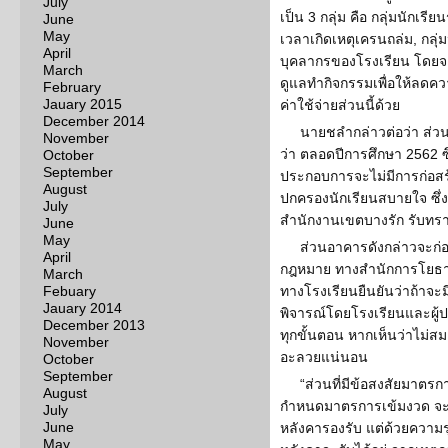
July
เป็น 3 กลุ่ม คือ กลุ่มนักเรี
June
May
เวลาเกิดเหตุเครนถล่ม, กลุ่ม
April
บุคลากรของโรงเรียน โดยจ
March
ดูแลทำกิจกรรมเพื่อให้ลดคว
February
Jauary 2015
ค่าใช้จ่ายส่วนนี้ด้วย
December 2014
นายชลำกล่าวต่อว่า ส่ว
November
ว่า ตลอดปีการศึกษา 2562 ซึ่
October
September
ประกอบการจะไม่มีการก่อสร้าง
August
ปกครองนักเรียนสบายใจ ซึ่
July
สำนักงานเขตบางรัก รับทรา
June
May
ส่วนอาคารดังกล่าวจะก่อสร
April
กฎหมาย ทางสำนักการโยธา ก
March
Febuary
ทางโรงเรียนยืนยันว่าถ้าจะ
Jauary 2014
พิจารณ์โดยโรงเรียนและผู้
December 2013
ทุกขั้นตอน หากเห็นว่าไม่สม
November
อะลวยแน่นอน
October
September
“ส่วนที่มีข้อสงสัยมาตร
August
กำหนดมาตรการเข้มงวด จะเห็น
July
June
หลังคารองรับ แต่ด้วยความรุ
May