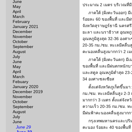
June
ประมาณ 2 เมตร บริเวณที่ม
May
April
ภาคใต้ (ฝั่งตะวันออก) 
March
ร้อยละ 60 ของพื้นที่ และม
February
จังหวัดสุราษฎร์ธานี นครศร
January 2021
December
ยะลา และนราธิวาส อุณหภูม
November
อุณหภูมิสูงสุด 32-36 องศา
October
20-35 กม./ชม. ทะเลมีคลื่น
September
August
คะนองคลื่นสูงมากกว่า 2 เ
July
ภาคใต้ (ฝั่งตะวันตก) ม
June
ของพื้นที่ และมีฝนตกหนักบาง
May
April
และสตูล อุณหภูมิต่ำสุด 23-
March
34 องศาเซลเซียส
Febuary
January 2020
ตั้งแต่จังหวัดภูเก็ตขึ้น
December 2019
กม./ชม. ทะเลมีคลื่นสูง 2-3
November
มากกว่า 3 เมตร ตั้งแต่จังห
October
ความเร็ว 20-35 กม./ชม. ทะ
September
August
มีฝนฟ้าคะนองคลื่นสูงมากกว
July
กรุงเทพมหานครและปริม
June
June 29
คะนอง ร้อยละ 40 ของพื้นที่