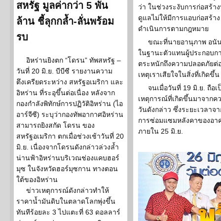
สหรัฐ มูลค่ากว่า 5 พัน
ว่า ในช่วงระงับการก่อสร้
ดูแลไม่ให้มีการแอบก่อสร้าง
ล้าน ชี้ลุกกล้ำ-ลั่นพร้อม
ดำเนินการตามกฎหมาย
รบ
ขณะที่นายอานุภาพ อนันต
ในฐานะตัวแทนผู้ประกอบการ 
อิหร่านยิงตก “โดรน” ทัพสหรัฐ –
ตระหนักถึงความปลอดภัยต่อบ
วันที่ 20 มิ.ย. บีบีซี รายงานความ
เหตุเราเสียใจในสิ่งที่เกิดขึ้น
ตึงเครียดระหว่าง สหรัฐอเมริกา และ
จนเมื่อวันที่ 19 มิ.ย. ถือ
อิหร่าน ที่ระอุขึ้นต่อเนื่อง หลังจาก
เหตุการณ์ที่เกิดขึ้นมาจาก
กองกำลังพิทักษ์การปฏิวัติอิหร่าน (ไอ
วันดังกล่าว ซึ่งระยะเวลาจาก
อาร์จีซี) ระบุว่ากองทัพอากาศอิหร่าน
การซ่อมแซมหลังคาของอาคา
สามารถยิงสกัด โดรน ของ
ภายใน 25 มิ.ย.
สหรัฐอเมริกา ตกเมื่อช่วงเช้าวันที่ 20
มิ.ย. เนื่องจากโดรนดังกล่าวล่วงล้ำ
น่านฟ้าอิหร่านบริเวณช่องแคบฮอร์
มุซ ในจังหวัดฮอร์มุซกาน ทางตอน
ใต้ของอิหร่าน
ข่าวเหตุการณ์ดังกล่าวทำให้
ราคาน้ำมันดิบในตลาดโลกพุ่งขึ้น
ทันทีร้อยละ 3 ไปแตะที่ 63 ดอลลาร์