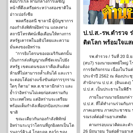
ต่อบาร์เรล ท่ามกลางการเผชิญ
หน้าที่ตึงเครียดระหว่างสองชาติใน
อ่าวเปอร์เซีย
พลตรีฮอสนี ซาลามี ผู้บัญชาการ
กองกำลังพิทักษ์อิหร่าน แถลงทาง
ป.ป.ส.-รพ.ตำรวจ ร
สถานีโทรทัศน์เพื่อเตือนให้ทางการ
สหรัฐเคารพในอธิปไตยและความ
ติดโลก พร้อมใจแสดง
มั่นคงของอิหร่าน
“การยิงโดรนของอเมริกันตกนั้น
รพ.ตำรวจ / วันที่ 20 มิ
เป็นการส่งสัญญาณที่ชัดเจนไปยัง
(สบ7) รองนายแพทย์ใหญ่ โร
สหรัฐ เขตแดนของเราคือเส้นต้อง
การจัดกิจกรรม เนื่องในวัน
ห้ามที่ไม่สามารถล้ำเส้นได้ และเรา
ประจำปี 2562 ณ ห้องประชุม
จะตอบโต้อย่างแข็งขันต่อการรุกราน
สำนักงาน ป.ป.ส. (ดินแดง) 
ใดๆ ก็ตาม” พล.ต.ซาลามีกล่าว และ
ป.ป.ส. เป็นประธานในพิธีฯ
ย้ำว่าอิหร่านไม่เคยก่อสงครามกับ
ภายในงานนายนิยมกล่า
ประเทศไหน แต่อิหร่านจะเตรียม
ป.ป.ส. ที่ได้ทำงานร่วมกับภา
พร้อมเต็มกำลังเพื่อปกป้องประเทศ
ภาคเอกชน ภาคประชาชน รวม
ชาติ
รณรงค์ต่อต้านยาเสพติด
ขณะเดียวกันกองกำลังพิทักษ์
ตามกรอบแนวคิดและคำขวัญ
อิหร่านระบุว่าโดรนที่ถูกยิงตกเป็นโด
26 มิถุนายน วันต่อต้านยาเส
รนอาร์คิว-4 โกลบอล ฮอว์ก ของ