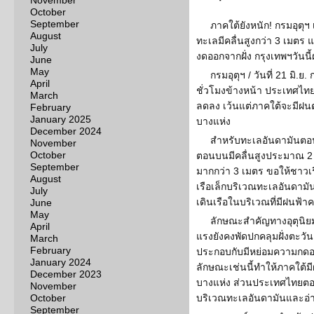
November
October
September
ภาคใต้ยังหนัก! กรมอุตุฯ
August
ทะเลมีคลื่นสูงกว่า 3 เมตร แน
July
งดออกจากฝั่ง กรุงเทพฯวันน
June
May
กรมอุตุฯ / วันที่ 21 มิ.
April
ชั่วโมงข้างหน้า ประเทศ
March
ลดลง เว้นแต่ภาคใต้จะมีฝน
February
January 2025
บางแห่ง
December 2024
สำหรับทะเลอันดามันตอน
November
October
ตอนบนมีคลื่นสูงประมาณ 2 เ
September
มากกว่า 3 เมตร ขอให้ชาวเร
August
เรือเล็กบริเวณทะเลอันดามั
July
เดินเรือในบริเวณที่มีฝนฟ้าค
June
May
ลักษณะสำคัญทางอุตุนิยม
April
แรงยังคงพัดปกคลุมฝั่งตะว
March
February
ประกอบกับมีหย่อมความกดอ
January 2024
ลักษณะเช่นนี้ทำให้ภาคใต้
December 2023
บางแห่ง ส่วนประเทศไทยต
November
October
บริเวณทะเลอันดามันและอ่
September