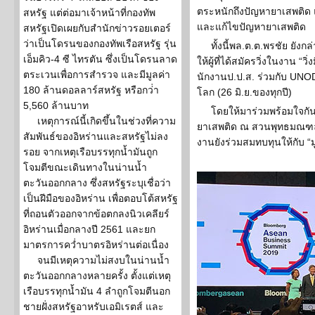
ตระหนักถึงปัญหายาเสพติด 
สหรัฐ แต่ต่อมาเจ้าหน้าที่กองทัพ
และแก้ไขปัญหายาเสพติด
สหรัฐเปิดเผยกับสำนักข่าวรอยเตอร์
ว่าเป็นโดรนของกองทัพเรือสหรัฐ รุ่น
ทั้งนี้พล.ต.ต.พรชัย ยังกล
เอ็มคิว-4 ซี ไทรตัน ซึ่งเป็นโดรนลาด
ให้ผู้ที่ได้สมัครวิ่งในงาน “
ตระเวนเพื่อการสำรวจ และมีมูลค่า
นักงานป.ป.ส. ร่วมกับ UNODC
180 ล้านดอลลาร์สหรัฐ หรือกว่่า
โลก (26 มิ.ย.ของทุกปี)
5,560 ล้านบาท
โดยให้มาร่วมพร้อมใจกัน
เหตุการณ์นี้เกิดขึ้นในช่วงที่ความ
ยาเสพติด ณ สวนพุทธมณฑล 
สัมพันธ์ของอิหร่านและสหรัฐไม่ลง
งานยังร่วมสมทบทุนให้กับ “
รอย จากเหตุเรือบรรทุกน้ำมันถูก
โจมตีขณะเดินทางในน่านน้ำ
ตะวันออกกลาง ซึ่งสหรัฐระบุเชื่อว่า
เป็นฝีมือของอิหร่าน เพื่อตอบโต้สหรัฐ
ที่ถอนตัวออกจากข้อตกลงนิวเคลียร์
อิหร่านเมื่อกลางปี 2561 และยก
มาตรการคว่ำบาตรอิหร่านต่อเนื่อง
จนมีเหตุความไม่สงบในน่านน้ำ
ตะวันออกกลางหลายครั้ง ตั้งแต่เหตุ
เรือบรรทุกน้ำมัน 4 ลำถูกโจมตีนอก
ชายฝั่งสหรัฐอาหรับเอมิเรตส์ และ