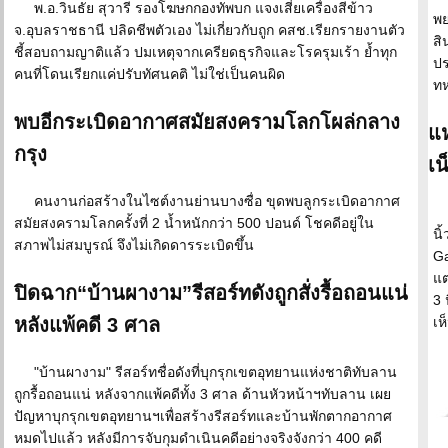
พ.อ.วินธัย สุวารี รองโฆษกกองทัพบก แจงเสี่ยเครื่องสีข้าว
พย
จ.อุบลราชธานี ปลิดชีพตัวเอง ไม่เกี่ยวกับถูก คสช.เรียกรายงานตัว
สิ
ชี้สอบถามญาติแล้ว ปมเหตุจากเครียดธุรกิจและโรครุมเร้า ย้ำทุก
ปร
คนที่โดนเรียกแค่ปรับทัศนคติ ไม่ใช่เป็นคนผิด
ทห
พบอีกระเบิดอากาศสมัยสงครามโลกโผล่กลาง
แห
กรุง
เน
คนงานก่อสร้างในไซต์งานย่านบางซื่อ ขุดพบลูกระเบิดอากาศ
สมัยสงครามโลกครั้งที่ 2 น้ำหนักกว่า 500 ปอนด์ โชคดีอยู่ใน
นิ
สภาพไม่สมบูรณ์ จึงไม่เกิดดารระเบิดขึ้น
Ga
แต
ปิดฉาก“บ้านผางาม”รีสอร์ทดังถูกสั่งรื้อถอนแน่
3 
หลังแพ้คดี 3 ศาล
เห
"บ้านผางาม" รีสอร์ทชื่อดังที่บุกรุกเขตอุทยานแห่งชาติทับลาน
ถูกรื้อถอนแน่ หลังจากแพ้คดีทั้ง 3 ศาล ด้านหัวหน้าฯทับลาน เผย
ปัญหาบุกรุกเขตอุทยานฯเพื่อสร้างรีสอร์ทและบ้านพักตากอากาศ
หมดไปแล้ว หลังมีการจับกุมดำเนินคดีอย่างจริงจังกว่า 400 คดี