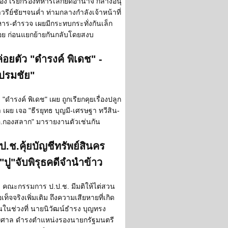
ือง เรียกร้องทหารเลิกยึดอำนาจ กลางอนุ
วรีย์ชัยฯจนค่ำ ท่ามกลางกำลังเจ้าหน้าที่
าร-ตำรวจ เผยมีกระทบกระทั่งกันเล็ก
อย ก่อนแยกย้ายกันกลับโดยสงบ
่อยตัว "ดำรงค์ พิเดช" -
ปรมชัย"
"ดำรงค์ พิเดช" เผย ถูกเรียกคุยเรื่องปลูก
า เผย เจอ "ธีรยุทธ บุญมี-เศรษฐา ทวีสิน-
.กองสลาก" มารายงานตัวเช่นกัน
ป.ช.คุ้ยบัญชีทรัพย์สินคร
"ปู"จับพิรุธคดีจำนำข้าว
คณะกรรมการ ป.ป.ช. มีมติให้ไต่สวน
อเท็จจริงเพิ่มเติม ถึงความเสียหายที่เกิด
้นในช่วงที่ นายนิวัฒน์ธำรง บุญทรง
ศาล ดำรงตำแหน่งรองนายกรัฐมนตรี