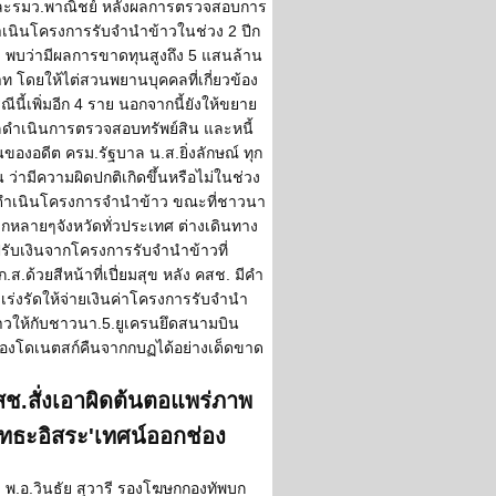
ละรมว.พาณิชย์ หลังผลการตรวจสอบการ
เนินโครงการรับจำนำข้าวในช่วง 2 ปีก
า พบว่ามีผลการขาดทุนสูงถึง 5 แสนล้าน
ท โดยให้ไต่สวนพยานบุคคลที่เกี่ยวข้อง
ณีนี้เพิ่มอีก 4 ราย นอกจากนี้ยังให้ขยาย
ดำเนินการตรวจสอบทรัพย์สิน และหนี้
นของอดีต ครม.รัฐบาล น.ส.ยิ่งลักษณ์ ทุก
 ว่ามีความผิดปกติเกิดขึ้นหรือไม่ในช่วง
่ดำเนินโครงการจำนำข้าว ขณะที่ชาวนา
กหลายๆจังหวัดทั่วประเทศ ต่างเดินทาง
รับเงินจากโครงการรับจำนำข้าวที่
ก.ส.ด้วยสีหน้าที่เปี่ยมสุข หลัง คสช. มีคำ
่งเร่งรัดให้จ่ายเงินค่าโครงการรับจำนำ
าวให้กับชาวนา.5.ยูเครนยึดสนามบิน
ืองโดเนตสก์คืนจากกบฏได้อย่างเด็ดขาด
ช.สั่งเอาผิดต้นตอแพร่ภาพ
ุทธะอิสระ'เทศน์ออกช่อง
พ.อ.วินธัย สุวารี รองโฆษกกองทัพบก