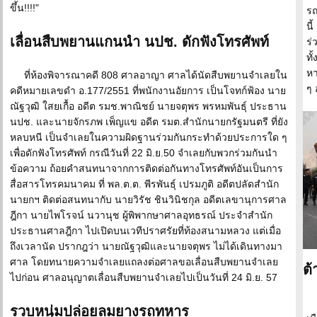
ขึ้น!!!!"
รถ
นี
เลื่อนสืบพยานแกนนำ นปช. ดักฟังโทรศัพท์
ร่
ทั
หา
ที่ห้องพิจารณาคดี 808 ศาลอาญา ศาลได้นัดสืบพยานจำเลยใน
ๆ 
คดีหมายเลขดำ อ.177/2551 ที่พนักงานอัยการ เป็นโจทก์ฟ้อง นาย
ณัฐวุฒิ ใสยเกื้อ อดีต รมช.พาณิชย์ นายจตุพร พรหมพันธุ์ ประธาน
นปช. และนายจักรภพ เพ็ญแข อดีต รมต.สำนักนายกรัฐมนตรี ที่ยัง
หลบหนี เป็นจำเลยในความผิดฐานร่วมกันกระทำด้วยประการใด ๆ
เพื่อดักฟังโทรศัพท์ กรณีวันที่ 22 มิ.ย.50 จำเลยกับพวกร่วมกันนำ
ข้อความ ถ้อยคำสนทนาจากการติดต่อกันทางโทรศัพท์อันเป็นการ
สื่อสารโทรคมนาคม ที่ พล.ต.ต. พีรพันธุ์ เปรมภูติ อดีตปลัดสำนัก
นายกฯ ติดต่อสนทนากับ นายวิรัช ชินวินิชกุล อดีตเลขานุการศาล
ฎีกา นายไพโรจน์ นวานุช ผู้พิพากษาศาลอุทธรณ์ ประจำสำนัก
ประธานศาลฎีกา ไปเปิดบนเวทีปราศรัยที่ท้องสนามหลวง แต่เมื่อ
ถึงเวลานัด ปรากฎว่า นายณัฐวุฒิและนายจตุพร ไม่ได้เดินทางมา
ศาล โดยทนายความจำเลยแถลงต่อศาลขอเลื่อนสืบพยานจำเลย
ต้
ไปก่อน ศาลอนุญาตเลื่อนสืบพยานจำเลยไปเป็นวันที่ 24 มิ.ย. 57
รวบหนุ่มปล่อยลมยางรถทหาร