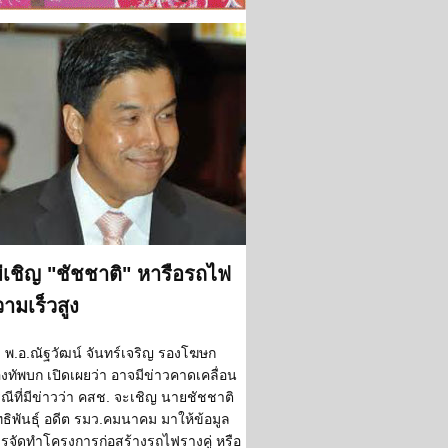
่เชิญ "ชัชชาติ" หารือรถไฟ
ามเร็วสูง
พ.อ.ณัฐวัฒน์ จันทร์เจริญ รองโฆษก
งทัพบก เปิดเผยว่า อาจมีข่าวคาดเคลื่อน
ณีที่มีข่าวว่า คสช. จะเชิญ นายชัชชาติ
ทธิพันธุ์ อดีต รมว.คมนาคม มาให้ข้อมูล
รจัดทำโครงการก่อสร้างรถไฟรางคู่ หรือ