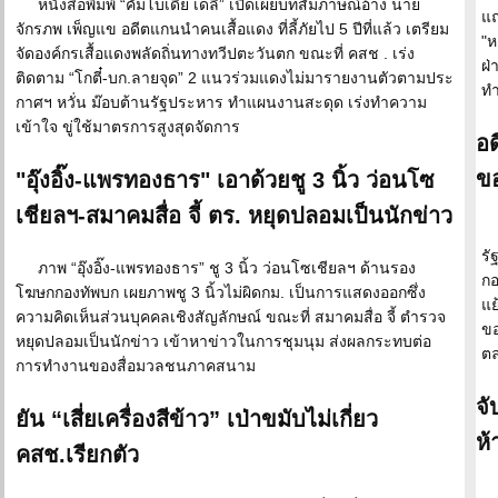
หนังสือพิมพ์ “คัมโบเดีย เดลี่” เปิดเผยบทสัมภาษณ์อ้าง นาย
แถ
จักรภพ เพ็ญแข อดีตแกนนำคนเสื้อแดง ที่ลี้ภัยไป 5 ปีที่แล้ว เตรียม
"ห
จัดองค์กรเสื้อแดงพลัดถิ่นทางทวีปตะวันตก ขณะที่ คสช . เร่ง
ฝ่
ติดตาม “โกตี๋-บก.ลายจุด” 2 แนวร่วมแดงไม่มารายงานตัวตามประ
ท
กาศฯ หวั่น ม๊อบต้านรัฐประหาร ทำแผนงานสะดุด เร่งทำความ
เข้าใจ ขู่ใช้มาตรการสูงสุดจัดการ
อด
ข
"อุ๊งอิ๊ง-แพรทองธาร" เอาด้วยชู 3 นิ้ว ว่อนโซ
เชียลฯ-สมาคมสื่อ จี้ ตร. หยุดปลอมเป็นนักข่าว
รั
ภาพ “อุ๊งอิ๊ง-แพรทองธาร” ชู 3 นิ้ว ว่อนโซเชียลฯ ด้านรอง
กอ
โฆษกกองทัพบก เผยภาพชู 3 นิ้วไม่ผิดกม. เป็นการแสดงออกซึ่ง
แย
ความคิดเห็นส่วนบุคคลเชิงสัญลักษณ์ ขณะที่ สมาคมสื่อ จี้ ตำรวจ
ขอ
หยุดปลอมเป็นนักข่าว เข้าหาข่าวในการชุมนุม ส่งผลกระทบต่อ
ต
การทำงานของสื่อมวลชนภาคสนาม
จั
ยัน “เสี่ยเครื่องสีข้าว” เป่าขมับไม่เกี่ยว
ห้
คสช.เรียกตัว