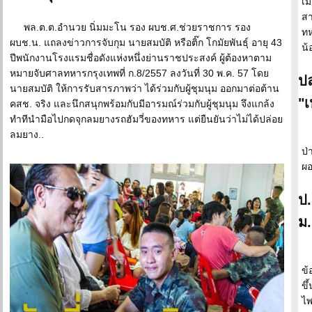
เม
สา
พล.ต.ต.อำนวย นิ่มมะโน รอง ผบช.ศ.ช่วยราชการ รอง
ทห
ผบช.น. แถลงข่าวการจับกุม นายสมบัติ หรือติ๊ก โกมัยพันธุ์ อายุ 43
น้
ปีพนักงานโรงแรมชื่อดังแห่งหนึ่งย่านราชประสงค์ ผู้ต้องหาตาม
หมายจับศาลทหารกรุงเทพที่ ก.8/2557 ลงวันที่ 30 พ.ค. 57 โดย
ปล
นายสมบัติ ให้การรับสารภาพว่า ได้ร่วมกับผู้ชุมนุม ออกมาต่อต้าน
"เ
คสช. จริง และนึกสนุกพร้อมกับมีอารมณ์ร่วมกับผู้ชุมนุม จึงแกล้ง
ทำทีนำมือไปกดจุกลมยางรถฮัมวี่ของทหาร แต่ยืนยันว่าไม่ได้ปล่อย
ลมยาง..
ป่
ผอ
ป.
ม.
ข้
ขึ
ไพ