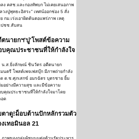
ลง คสช.และกองทัพบก ไม่เคยเสนอภาพ
ลวงปู่พุทธะอิสระ" เทศน์ออกช่อง 5 สั่ง
าย กม.เร่งเอาผิดต้นตอแพร่ภาพ เหตุ
ำปชช.สับสน
ีตนายกฯ'ปู'โพสต์ข้อความ
อบคุณประชาชนที่ให้กำลังใจ
น.ส.ยิ่งลักษณ์ ชินวัตร อดีตนายก
ฐมนตรี โพสต์เพจเฟสบุ๊ก มีภาพถ่ายกำลัง
ด ด.ช.ศุภเสกข์ อมรฉัตร บุตรชาย ยิ้ม
้มอย่างมีความสุข และมีข้อความ
บคุณประชาชนที่ให้กำลังใจมาโดย
ลอด
บตาดู!ม็อบต้านปักหลักรวมตัว
างเทอมินอล 21
ภาพของกลุ่มผู้ชุมนุมต่อต้านรัฐประหาร