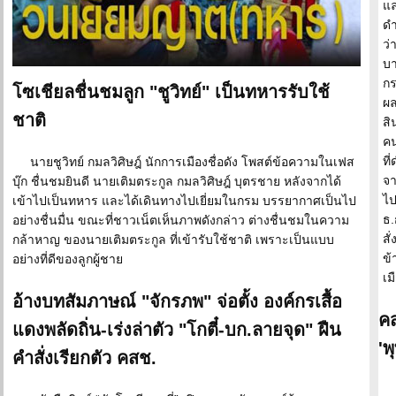
แ
ดำ
ว่
บา
กร
โซเชียลชื่นชมลูก "ชูวิทย์" เป็นทหารรับใช้
ผล
ชาติ
สิ
คน
ที
นายชูวิทย์ กมลวิศิษฎ์ นักการเมืองชื่อดัง โพสต์ข้อความในเฟส
จา
บุ๊ก ชื่นชมยินดี นายเติมตระกูล กมลวิศิษฎ์ บุตรชาย หลังจากได้
ไป
เข้าไปเป็นทหาร และได้เดินทางไปเยี่ยมในกรม บรรยากาศเป็นไป
ธ.
อย่างชื่นมื่น ขณะที่ชาวเน็ตเห็นภาพดังกล่าว ต่างชื่นชมในความ
สั
กล้าหาญ ของนายเติมตระกูล ที่เข้ารับใช้ชาติ เพราะเป็นแบบ
ข้
อย่างที่ดีของลูกผู้ชาย
เม
อ้างบทสัมภาษณ์ "จักรภพ" จ่อตั้ง องค์กรเสื้อ
คส
แดงพลัดถิ่น-เร่งล่าตัว "โกตี๋-บก.ลายจุด" ฝืน
'พ
คำสั่งเรียกตัว คสช.