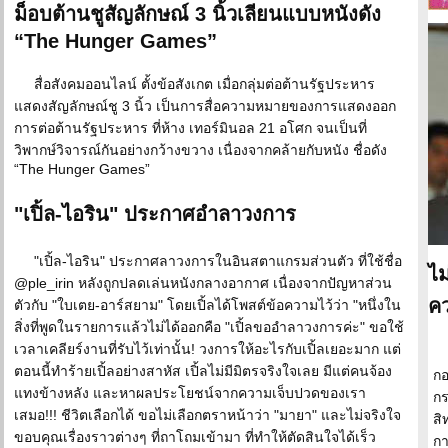
ม็อบต้านชูสัญลักษณ์ 3 นิ้วเลียนแบบหนังดัง
“The Hunger Games”
สื่อสังคมออนไลน์ ตั้งข้อสังเกต เมื่อกลุ่มต่อต้านรัฐประหาร
แสดงสัญลักษณ์ชู 3 นิ้ว เป็นการสื่อความหมายของการแสดงออก
การต่อต้านรัฐประหาร ที่ห้าง เทอร์มินอล 21 อโศก จนเป็นที่
วิพากษ์วิจารณ์กันอย่างกว้างขวาง เนื่องจากคล้ายกับหนัง ชื่อดัง
“The Hunger Games”
"เปิ้ล-ไอริน" ประกาศอำลาวงการ
"เปิ้ล-ไอริน" ประกาศลาวงการในอินสตาแกรมส่วนตัว ที่ใช้ชื่อ
ไม
@ple_irin หลังถูกปลดเล่นหนังกลางอากาศ เนื่องจากปัญหาส่วน
คว
ตัวกับ "ใบเตย-อาร์สยาม" โดยเปิ้ลได้โพสต์ข้อความไว้ว่า "หนึ่งใน
สิ่งที่พูดในรายการแล้วไม่ได้ออกคือ "เปิ้ลขออำลาวงการค่ะ" ขอใช้
เวลาเคลียร์งานที่รับไว้เท่านั้น! วงการให้อะไรกับเปิ้ลเยอะมาก แต่
ตอนนี้ทำร้ายเปิ้ลอย่างสาหัส เปิ้ลไม่มีมิตรจริงใจเลย มีแต่คนจ้อง
กอ
แทงข้างหลัง และหาผลประโยชน์จากความเจ็บปวดของเรา
กร
เสมอ!!! ชีวิตเลือกได้ ขอไม่เลือกตราหน้าว่า "มายา" และไม่จริงใจ
สิ
ขอบคุณเรื่องราวต่างๆ ที่ถาโถมเข้ามา ที่ทำให้ตัดสินใจได้เร็ว
กา