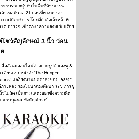
ายามรวมกลุ่มกันในพื้นที่ห้างสรรพ
นค้าเทอมินอล 21 ก่อนที่ทางห้างจะ
ะกาศปิดบริการ โดยมีกำลังเจ้าหน้าที่
าร-ตำรวจ เข้ารักษาความสงบเรียบร้อย
่โชว์สัญลักษณ์ 3 นิ้ว ว่อน
็ต
สื่อสังคมออนไลน์ต่างถ่ายรูปตัวเองชู 3
้ว เลียนแบบหนังดัง“The Hunger
mes” แต่ก็ยังหวั่นขัดคำสั่งของ "คสช."
่ภายหลัง รองโฆษกกองทัพบก ระบุ การชู
นิ้วไม่ผิด เป็นการแสดงออกซึ่งความคิด
็นส่วนบุคคลเชิงสัญลักษณ์