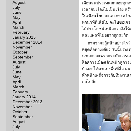
August
เดือนจนประเทศถดถอยทุกทา
July
เวลากับเรื่องไม่เป็นเรื่อง
June
ในเชิงนโยบายและการสร้าง
May
April
ทุกนาทีที่เสียไป จะไปขอเ
March
ได้ประโยชน์เหนือกว่าจึงให
February
และแผลที่ไม่อยากถูกสะกิด
Jauary 2015
December 2014
ถามว่าจะกู้หน้าอย่างไร?
November
ที่สุดคือทางเดียว วันนี้ประ
October
น่าละอายเพราะระดับการละ
September
August
ล็อคการเมืองเดินหน้าสู่การเลื
July
บ้างจะได้มาแบ่งพื้นที่สื่อ
June
หัวหน้าเผด็จการกับทีมงานเก
May
ต่อไปอีก
April
March
Febuary
Jauary 2014
December 2013
November
October
September
August
July