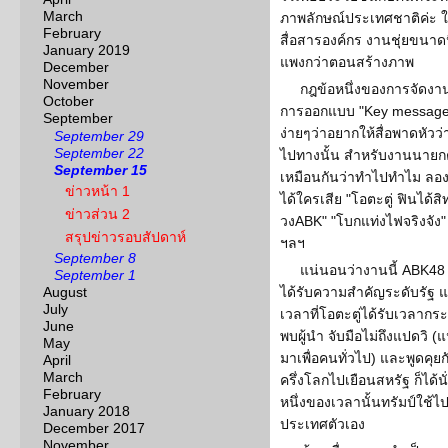
March
ภาพลักษณ์ประเทศชาติค่ะ 
February
สื่อสารองค์กร งานชุ่ยขนาด
January 2019
แพงกว่าตอนสร้างภาพ
December
November
กฎข้อหนึ่งของการจัดงาน
October
การออกแบบ "Key message" ส
September
ง่ายๆว่าอยากให้สื่อพาดหัวว
September 29
September 22
ไปทางนั้น สำหรับงานนายกต้
September 15
เหมือนกันว่าทำไปทำไม ลอง
ข่าวหน้า 1
ได้ใครเสีย "โอตะตู่ ฟินได้สิทธ
ข่าวส่วน 2
วงABK" "โบกแท่งไฟจริงจั
สรุปข่าวรอบสัปดาห์
ฯลฯ
September 8
แน่นอนว่างานนี้ ABK48 ที
September 1
August
ได้รับความสำคัญระดับรัฐ 
July
เวลาที่โอตะตู่ได้รับเวลากร
June
พบผู้นำ จับมือไม่ถึงแปดวิ (
May
มาเพื่อคนทั่วไป) และพูดคุยก
April
March
ครึ่งโลกไปเยือนสหรัฐ ก็ได้นั่
February
หนึ่งของเวลานั้นทรัมป์ใช้ไปกั
January 2018
ประเทศตัวเอง
December 2017
November