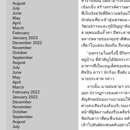
ทำงานที่อื่น แต่สามารถเป็
August
เข้มแข็ง สร้างสรรค์ความผ
July
June
ที่เป็นจังหวัดที่มีความพร้
May
นักท่องเที่ยวเข้าสู่นครพนม
April
วัฒนธรรมและภูมิปัญญาท้อง
March
ธาตุพนมอันล้ำค่า มีพระธาต
February
January 2023
หลากหลายของกลุ่มชาติพันธ
December 2022
เที่ยวในแต่ละท้องถิ่น ถึงกล
November
October
“มหกรรมในครั้งนี้ มีกิจ
September
หมู่บ้าน ที่สำคัญได้จัดป
August
อาหารที่เป็นเมนูเด็ดของชน
July
June
ศิลปิน ดารา นักร้อง ชื่อด
May
นายประสาท กล่าว
April
จากนั้น นายสมชายฯ ประธ
March
February 2022
ออก ปรากฏร่างของดาราสาวชื่
January 2022
สัญลักษณ์ของงานมามอบให้ ป
December
ต่างส่งเสียงร้องลั่นบริเวณ
November
October
หน้าที่ผู้จัดงานต้องรีบเคลียร์
September
ชิดกับดาราที่ตนชื่นชอบ หล
August
เข้าไปสัมผัสแฟนคลับอย่
July