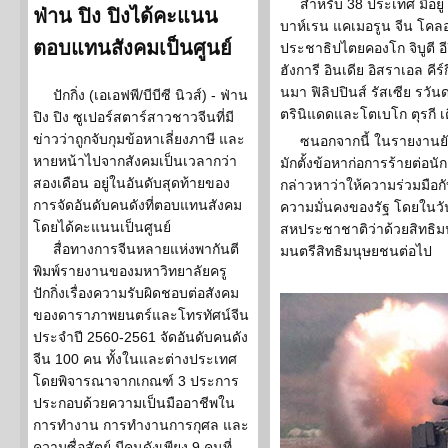
สำหรับ 38 ประเทศ มีอยู่ 2
ฟ่าน ปิง ปิงได้คะแนน
บาห์เรน แคเมอรูน จีน โคล
ตอบแทนสังคมเป็นศูนย์
ประชาธิปไตยคองโก จิบูตี อ
ฮังการี อินเดีย อิสราเอล คีร
นมา ฟิลิปปินส์ รัสเซีย รวั
ปักกิ่ง (เอเอฟพี/บีบีซี นิวส์) - ฟ่าน
ตรินิแดดและโตเบโก ตุรกี เ
ปิง ปิง ซูเปอร์สตาร์สาวชาวจีนที่มี
ข่าวว่าถูกจับกุมข้อหาเลี่ยงภาษี และ
ซนอกจากนี้ ในรายงานย
หายหน้าไปจากสังคมเป็นเวลากว่า
มักตั้งข้อหาก่อการร้ายต่อนั
สองเดือน อยู่ในอันดับสุดท้ายของ
กล่าวหาว่าให้ความร่วมมือกั
การจัดอันดับคนดังที่ตอบแทนสังคม
ความมั่นคงของรัฐ โดยในวันท
โดยได้คะแนนเป็นศูนย์
สหประชาชาติว่าด้วยสิทธ
สื่อทางการจีนหลายแห่งพากันตี
มนตรีสิทธิมนุษยชนต่อไป
พิมพ์รายงานของมหาวิทยาลัยครู
ปักกิ่งเรื่องความรับผิดชอบต่อสังคม
ของดาราภาพยนตร์และโทรทัศน์จีน
ประจำปี 2560-2561 จัดอันดับคนดัง
จีน 100 คน ทั้งในและต่างประเทศ
โดยพิจารณาจากเกณฑ์ 3 ประการ
ประกอบด้วยความเป็นมืออาชีพใน
การทำงาน การทำงานการกุศล และ
ความซื่อสัตย์ มีคนดังเพียง 9 คนที่