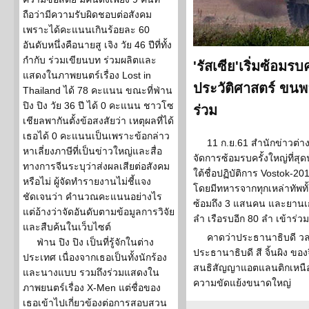
ถือว่ามีความรับผิดชอบต่อสังคม
เพราะได้คะแนนเกินร้อยละ 60
อันดับหนึ่งคือนายสู เจิง วัย 46 ปีที่ทั้ง
กำกับ ร่วมเขียนบท ร่วมผลิตและ
'รัสเซีย'เริ่มซ้อมรบ
แสดงในภาพยนตร์เรื่อง Lost in
ประวัติศาสตร์ ขนพ
Thailand ได้ 78 คะแนน ขณะที่ฟ่าน
ปิง ปิง วัย 36 ปี ได้ 0 คะแนน ชาวโซ
ร่วม
เชียลพากันตั้งข้อสงสัยว่า เหตุผลที่ได้
เธอได้ 0 คะแนนเป็นเพราะข้อกล่าว
11 ก.ย.61 สำนักข่าวต่า
หาเลี่ยงภาษีที่เป็นข่าวใหญ่และสื่อ
จัดการซ้อมรบครั้งใหญ่ที่ส
ทางการจีนระบุว่าส่งผลเสียต่อสังคม
ใต้ชื่อปฏิบัติการ Vostok-2
หรือไม่ ผู้จัดทำรายงานไม่ชี้แจง
โดยมีทหารจากทุกเหล่าทัพท
ชัดเจนว่า คำนวณคะแนนอย่างไร
ซ้อมถึง 3 แสนคน และยานเก
แต่อ้างว่าจัดอันดับตามข้อมูลการวิจัย
ลำ เรือรบอีก 80 ลำ เข้าร่วม
และสืบค้นในเว็บไซต์
คาดว่าประธานาธิบดี วลาดิ
ฟ่าน ปิง ปิง เป็นที่รู้จักในต่าง
ประธานาธิบดี สี จิ้นผิง ขอ
ประเทศ เนื่องจากเธอเป็นทั้งนักร้อง
สนธิสัญญาแอตแลนติกเหนือ
และนางแบบ รวมถึงร่วมแสดงใน
ความขัดแย้งขนาดใหญ่
ภาพยนตร์เรื่อง X-Men แต่ชื่อของ
เธอเข้าไปเกี่ยวข้องต่อการสอบสวน