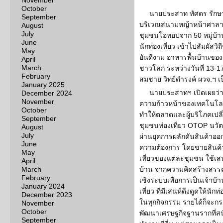
November
October
นายประสาท ทัศดร รักษ
September
บริเวณสนามหญ้าหน้าศาลา
August
July
ชุมชนโอทอปจาก 50 หมู่บ้า
June
นักท่องเที่ยว เข้าไปสัมผัส
May
อันดีงาม อาหารพื้นบ้านของ 
April
March
ชาวโลก ระหว่างวันที่ 13-17
February
สมชาย วิทย์ดำรงค์ ผวจ.ฯ 
January 2025
นายประสาทฯ เปิดเผยว่า
December 2024
November
ความก้าวหน้าของเทคโนโล
October
ทำให้ตลาดและผู้บริโภคเปล
September
ชุมชนท่องเที่ยว OTOP นวัต
August
July
ผ่านยุคการผลักดันสินค้าออ
June
ความต้องการ โดยขายสินค้า
May
เที่ยวของแต่ละชุมชน ใช้เสน
April
March
บ้าน จากความคิดสร้างสรรค
February
เชิงระบบเพื่อการเป็นเจ้าบ้าน
January 2024
เที่ยว ที่มีเสน่ห์ดึงดูดให้นัก
December 2023
ในทุกกิจกรรม รายได้ก็จะกร
November
October
พัฒนาเศรษฐกิจฐานรากที่สนั
September