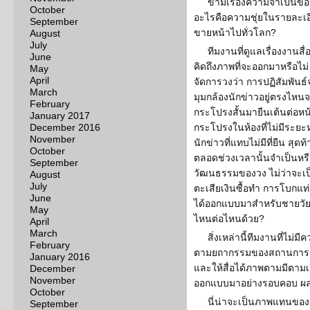
ข้ามเรื่องความจำเป็นขอ
October
อะไรคือความชุ่ยในรายละเอียด
September
ขายหน้าไปทั่วโลก?
August
July
ทีมงานที่ดูแลเรื่องงานสื
June
คิดถึงภาพที่จะออกมาหรือไม่
May
April
จัดการวงว่า การปฏิสัมพันธ์จ
March
มุมกล้องนักข่าวอยู่ตรงไหนจะ
February
กระโปรงสั้นมายืนเต้นต่อหน้า
January 2017
December 2016
กระโปรงในห้องที่ไม่มีระยะ
November
นักข่าวที่แทบไม่มีที่ยืน ส
October
ตลอดช่วงเวลานั้นจำเป็นหรื
September
วัฒนธรรมของวง ไม่ว่าจะเป็
August
July
ตะเสียเงินซื้อทำ การโบกแท่
June
ได้ออกแบบมาสำหรับชายวัยพ
May
ไหนต่อไหนด้วย?
April
March
สิ่งเหล่านี้ทีมงานที่ไม่
February
ตามยถากรรมของสถานการณ์ ให
January 2016
และให้สื่อได้ภาพตามมีตามเกิ
December
November
ออกแบบมาอย่างรอบคอบ ผลงา
October
นี่น่าจะเป็นภาพแทนของ
September