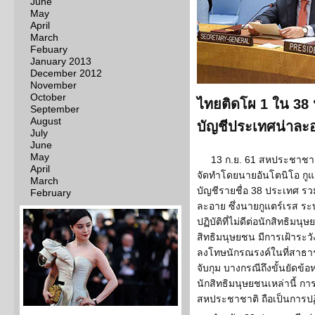
June
May
April
March
Febuary
January 2013
December 2012
November
October
ไทยติดโผ 1 ใน 38 ปร
September
August
บัญชีประเทศน่าละ
July
June
May
13 ก.ย. 61 สหประชาชาติ
April
จัดทำโดยนายอันโตนิโอ กูแ
March
บัญชีรายชื่อ 38 ประเทศ รวม
February
ละอาย ซึ่งนายกูแตร์เรส ระ
ปฏิบัติที่ไม่ดีต่อนักสิทธิมนุษ
สิทธิมนุษยชน มีการเฝ้าระว
ลงโทษนักรณรงค์ในที่สาธารณ
จับกุม บางกรณีถึงขั้นยัดข้
นักสิทธิมนุษยชนเหล่านี้ การ
สหประชาชาติ ถือเป็นการปฏิ