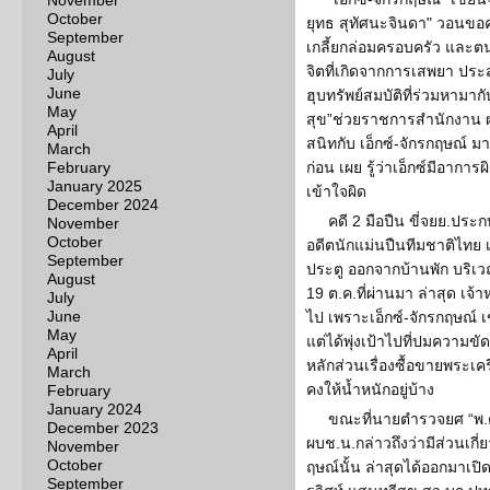
November
October
ยุทธ สุทัศนะจินดา" วอนขอคว
September
เกลี้ยกล่อมครอบครัว และต
August
จิตที่เกิดจากการเสพยา ประส
July
June
ฮุบทรัพย์สมบัติที่ร่วมหามากั
May
สุข”ช่วยราชการสำนักงาน ผ
April
สนิทกับ เอ็กซ์-จักรกฤษณ์ มา 
March
February
ก่อน เผย รู้ว่าเอ็กซ์มีอาการ
January 2025
เข้าใจผิด
December 2024
คดี 2 มือปืน ขี่จยย.ประ
November
October
อดีตนักแม่นปืนทีมชาติไทย 
September
ประตู ออกจากบ้านพัก บริเว
August
19 ต.ค.ที่ผ่านมา ล่าสุด เจ
July
June
ไป เพราะเอ็กซ์-จักรกฤษณ์ เข
May
แต่ได้พุ่งเป้าไปที่ปมความ
April
หลักส่วนเรื่องซื้อขายพระเค
March
คงให้น้ำหนักอยู่บ้าง
February
January 2024
ขณะที่นายตำรวจยศ “พ.ต.
December 2023
ผบช.น.กล่าวถึงว่ามีส่วนเกี
November
October
ฤษณ์นั้น ล่าสุดได้ออกมาเปิด
September