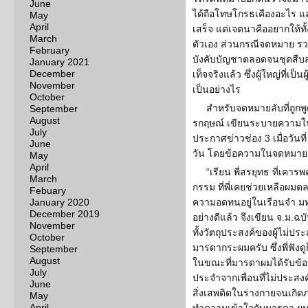
June
ได้ถือโทษโกรธเคืองอะไร และ
May
April
เสร็จ แต่เจตนาคืออยากให้ท
March
ตัวเอง ส่วนกรณีจดหมาย รวมทั้ง
February
บังคับบัญชาตลอดจนชุดสืบส
January 2021
December
เท็จจริงแล้ว ซึ่งผู้ใหญ่ที่เป็
November
เป็นอย่างไร
October
สำหรับจดหมายลับที่ถูกพูด
September
August
รกฤษณ์ เขียนระบายความในใ
July
ประกาศข่าวช่อง 3 เมื่อวันที่ 
June
วัน โดยข้อความในจดหมายเ
May
April
“เรียน พี่สรยุทธ ที่เคาร
March
กรรม ที่พี่เคยช่วยเหลือผมต
Febuary
January 2020
ความอดทนอยู่ในเรือนจำ มท
December 2019
อย่างดีแล้ว จึงเขียน จ.ม.ฉบ
November
ทั้งวัตถุประสงค์ของผู้ไม่ประส
October
มารดากระผมครับ ซึ่งพี่ฟังดู
September
August
ในขณะที่มารดาผมได้รับข้อ
July
ประจำจากเพื่อนที่ไม่ประสง
June
สิ่งเสพติดในร่างกายจนเกิด
May
April