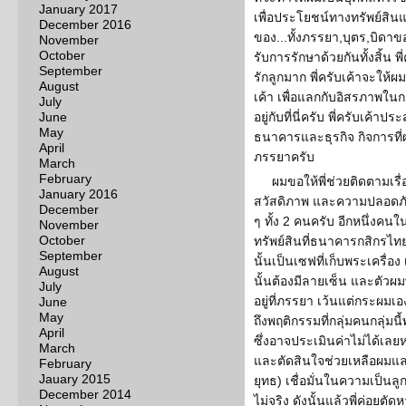
January 2017
เพื่อประโยชน์ทางทรัพย์สิน
December 2016
ของ...ทั้งภรรยา,บุตร,บิดาขอ
November
October
รับการรักษาด้วยกันทั้งสิ้น พ
September
รักลูกมาก พี่ครับเค้าจะให
August
เค้า เพื่อแลกกับอิสรภาพในก
July
June
อยู่กับที่นี่ครับ พี่ครับเค้า
May
ธนาคารและธุรกิจ กิจการที่
April
ภรรยาครับ
March
February
ผมขอให้พี่ช่วยติดตามเรื่
January 2016
สวัสดิภาพ และความปลอดภ
December
ๆ ทั้ง 2 คนครับ อีกหนึ่งคนใน
November
October
ทรัพย์สินที่ธนาคารกสิกร
September
นั้นเป็นเซฟที่เก็บพระเครื่อ
August
นั้นต้องมีลายเซ็น และตัวผมพ
July
อยู่ที่ภรรยา เว้นแต่กระผมเ
June
May
ถึงพฤติกรรมที่กลุ่มคนกลุ่มน
April
ซึ่งอาจประเมินค่าไม่ได้เลยห
March
และตัดสินใจช่วยเหลือผมและ
February
Jauary 2015
ยุทธ) เชื่อมั่นในความเป็นลูก
December 2014
ไม่จริง ดังนั้นแล้วพี่ค่อยตัด