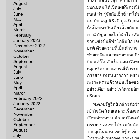
รวิศท์ แสนทวีสุข สว.บก.ป
August
ผบก.ปคม.ได้เปิดเผยถึงกรณีท
July
June
ฤษณ์ ว่า รู้จักกับเอ็กซ์ ม
May
ตน กับ พญ.นิธิวดี ภู่เจริญย
April
นั้นก็คบหากินเที่ยวด้วยกัน
March
เขามีปัญหาอะไรก็มักโทรศัพ
February
January 2023
จากแข่งขันกีฬาโอลิมปิก เอ็ก
December 2022
ปกติ ด้วยความที่เป็นตำรวจ 
November
ช่วยเหลือ และพยายามจนถึงที
October
September
กัน แต่ก็ไม่สำเร็จ ต่อมาจึ
August
หงุดหงิดง่าย แต่กรณีที่ภรร
July
ภรรยาของตนมากกว่า ที่ผ่า
June
เพราะทราบดีว่าเป็นเรื่องข
May
April
อย่างเดียว อย่างไรก็ตามเอ็
March
ปรึกษา
February 2022
January 2022
พ.ต.ท.รัฐวิทย์ กล่าวต่อว
December
เข้าใจผิด โดยเฉพาะเรื่องจด
November
เรือนจำทหารแล้ว ตนจึงคุยก
October
September
ภรรยาของเขาได้ร่วมกันตัดส
August
จากคุกไม่นาน เขาก็รู้ว่าเข
July
โทรศัพท์มาบอกตนว่าจะมาข