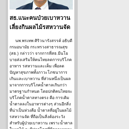
สธ.แนะคนป่วยเบาหวาน
เลี่ยงกินผลไม้รสหวานจัด
นพ.พรเทพ ศิริวนารังสรรค์ อธิบดี
กรมอนามัย กระทรวงสาธารณสุข
(สธ.) กล่าวว่า จากการที่สธ.มีนโย
บายส่งเสริมให้คนไทยลดการบริโภค
อาหาร รสหวานและเค็ม เพื่อลด
ปัญหาสุขภาพทั้งภาวะโภชนาการ
เกินและเบาหวาน ที่ส่วนหนึ่งเป็นผล
มาจากการบริโภคน้ำตาลเกินกว่า
มาตรฐานกำหนด โดยปกติคนไทยจะ
บริโภคน้ำตาลทางตรง คือ การเติม
น้ำตาลลงในอาหารต่างๆ ส่วนอีกสิ่ง
ที่น่าเป็นห่วงคือ น้ำตาลที่อยู่ในผลไม้
รสหวานจัด ที่ถือเป็นสิ่งต้องระวัง
สำหรับผู้ป่วยเบาหวาน เพราะน้ำตาล