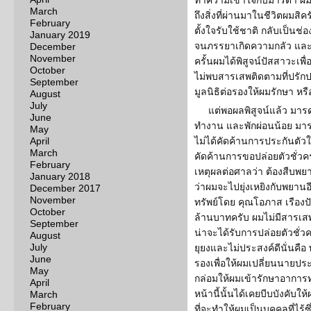
ทำความเข้าใจกับมารดา ผมไม
March
ถึงสิ่งที่ผ่านมาในชีวิตผม
February
ตั้งใจรับใช้ชาติ กลับเป็นช่
January 2019
จนภรรยาเกิดความกลัว และ
December
November
ครั้นผมได้พิสูจน์ปัสสาวะเพ
October
ไม่พบสารเสพติดตามที่ปรัก
September
มูลนิธิต่อรองให้ผมรักษา หร
August
July
แต่พอผลพิสูจน์แล้ว มาร
June
ทำงาน และพักผ่อนน้อย มาร
May
April
ไม่ได้คัดค้านการประกันตัว
March
คัดค้านการขอปล่อยตัวชั่วคราว
February
เหตุผลต่อศาลว่า ต้องสืบพยาน
January 2018
ว่าผมจะไปยุ่งเหยิงกับพยานอีก 
December 2017
November
ทรัพย์โดย คุณโอภาส เรืองปัญ
October
ล้านบาทครับ ผมไม่มีสารเสพ
September
น่าจะได้รับการปล่อยตัวชั่วครา
August
July
ยุยงและไม่ประสงค์ดีนั่นคื
June
รองเพื่อให้ผมเปลี่ยนนายป
May
กล่อมให้ผมเข้ารักษาอาการท
April
หน้านี้นั้นได้เคยบีบบังคับใ
March
February
ที่จะทำให้ผมเป็นบุคคลที่ไร้