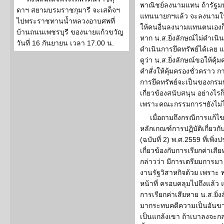
พาณิชย์ลงนามแทน ถ้ารัฐม
ดาฯ สยามบรมราชกุมารี จะเสด็จฯ
แทนนายกฯแล้ว จะลงนามใน
ไปพระราชทานน้ำหลวงอาบศพที่
ให้คนอื่นลงนามแทนตนเองก็ไ
บ้านถนนเพชรบุรี ของนายแก้วขวัญ
หาก น.ส.ยิ่งลักษณ์ไม่ดำเ
วันที่ 16 กันยายน เวลา 17.00 น.
ดำเนินการยึดทรัพย์ได้เลย
ดูว่า น.ส.ยิ่งลักษณ์ขอให้คุ
คำสั่งให้คุ้มครองชั่วคราว ก
การยึดทรัพย์จะเป็นของกรมบ
เกี่ยวข้องสนับสนุน อย่างไรก
เพราะคณะกรรมการฯยังไม่ได
เมื่อถามถึงกรณีการแก้ไ
หลักเกณฑ์การปฏิบัติเกี่ยวก
(ฉบับที่ 2) พ.ศ.2559 ที่เพ
เกี่ยวข้องกับการเรียกค่าเสี
กล่าวว่า มีการเตรียมการมา 3-
งานรัฐวิสาหกิจด้วย เพราะ 
หน้าที่ ครอบคลุมไปถึงแล้ว แต่
การเรียกค่าเสียหาย น.ส.ยิ่ง
มากระทบคดีความเป็นอันขา
เป็นแกล้งเขา ถ้าเบาลงจะกล