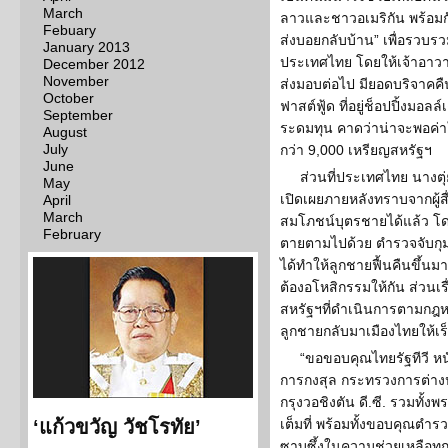
March
ลาวและชาวอเมริกัน พร้อมกัน
Febuary
ส่งบอยกลับบ้าน” เพื่อรวบร
January 2013
ประเทศไทย โดยให้เจ้าอาวา
December 2012
November
ส่งมอบต่อไป มียอดบริจาคค
October
ฟาสต์ฟู้ด ที่อยู่ช็อปปิ้งมอ
September
ระดมทุน คาดว่าน่าจะพอค่า
August
July
กว่า 9,000 เหรียญสหรัฐฯ
June
ส่วนที่ประเทศไทย นาง
May
เปิดเผยภายหลังทราบจากผู้สื
April
March
สมโภชน์บุตรชายได้แล้ว โด
February
ตายตามไปด้วย ตำรวจจับกุมค
ได้ทำให้ลูกชายฟื้นคืนขึ้น
ต้องอโหสิกรรมให้กัน ส่วนเร
สหรัฐฯที่ดำเนินการตามกฎหม
ลูกชายกลับมาเมืองไทยให้เร็ว
“ขอขอบคุณไทยรัฐทีวี หน
การกงสุล กระทรวงการต่าง
กรุงวอชิงตัน ดี.ซี. รวมทั้
‘แก้วขวัญ วัชโรทัย’
เต็มที่ พร้อมทั้งขอบคุณตำร
ซาบซึ้งในความช่วยเหลือทุกๆ