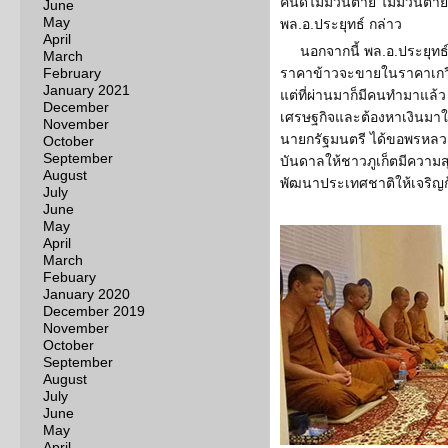
คนดีไม่มีวันตาย ไม่มีวัน
June
May
พล.อ.ประยุทธ์ กล่าว
April
นอกจากนี้ พล.อ.ประยุทธ์ 
March
February
ราคาข้าวจะขายในราคาเกวี
January 2021
แต่ที่ผ่านมาก็มีคนทำมาแล้ว
December
เศรษฐกิจและต้องหาเงินมาใ
November
นายกรัฐมนตรี ได้ขอพรหลวงพ
October
September
บันดาลให้ชาวภูเก็ตมีความส
August
พัฒนาประเทศชาติให้เจริญก
July
June
May
April
March
Febuary
January 2020
December 2019
November
October
September
August
July
June
May
April