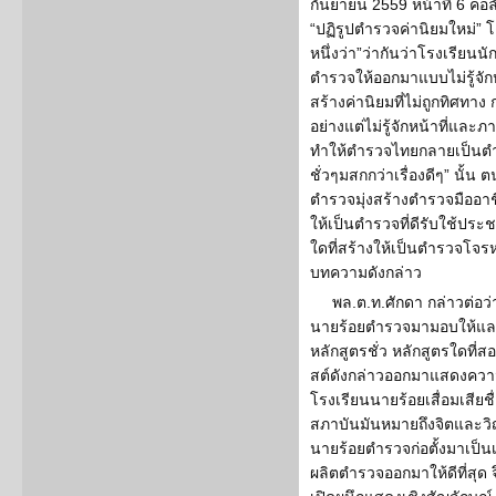
กันยายน 2559 หน้าที่ 6 คอล
“ปฏิรูปตำรวจค่านิยมใหม่”
หนึ่งว่า”ว่ากันว่าโรงเรียนน
ตำรวจให้ออกมาแบบไม่รู้จัก
สร้างค่านิยมที่ไม่ถูกทิศทาง
อย่างแต่ไม่รู้จักหน้าที่และภ
ทำให้ตำรวจไทยกลายเป็นตำรว
ชั่วๆมสกกว่าเรื่องดีๆ” นั้น
ตำรวจมุ่งสร้างตำรวจมืออาชี
ให้เป็นตำรวจที่ดีรับใช้ปร
ใดที่สร้างให้เป็นตำรวจโจร
บทความดังกล่าว
พล.ต.ท.ศักดา กล่าวต่อว่
นายร้อยตำรวจมามอบให้และช
หลักสูตรชั่ว หลักสูตรใดที
สต์ดังกล่าวออกมาแสดงควา
โรงเรียนนายร้อยเสื่อมเสียชื่
สภาบันมันหมายถึงจิตและว
นายร้อยตำรวจก่อตั้งมาเป็นเ
ผลิตตำรวจออกมาให้ดีที่สุด จ