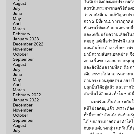
วันนี้เราจึงต้องมองประเทศเ
August
สถาบันพระมหากษัตริย์ต้องอ
July
June
ว่าเรายังมีเวลาแก้ปัญหาประ
May
กว่า 2 ปีที่ผ่านมา หากทุกคน
April
ทำงานให้ตนด้วย นอกจากนี้ข
March
February
และเตรียมรับความเสี่ยงในอ
January 2023
หมอดู แต่เชื่อว่าถ้าทำดี แผ่น
December 2022
แผ่นดินก็จะต่ำลงเรื่อยๆ เพร
November
October
มามีความสับสนอลหม่าน จึง
September
อย่าง รื้อขยะออกมาจากทุกมุ
August
และสิ่งที่อันตรายที่สุด คือ
July
เดีย เพราะไม่สามารถหาคนรั
June
May
ตามกระบวนยุติธรรม อย่างไ
April
ปลุกปั่นได้อยู่แล้ว และหากไ
March
เกิดขึ้นได้อีกแล้วทั้งในชาติ
February 2022
January 2022
"ผมพร้อมเป็นตัวประกันให
December
หนีไม่รอดอยู่แล้ว เพราะต้องอย
November
ทั้งนี้หากยังขัดแย้ง ต่อต้าน
October
September
ได้ ขออย่าเอาอดีตมาทำให้ไ
August
กับคนแค่บางกลุ่ม แต่วันนี้ต้
July