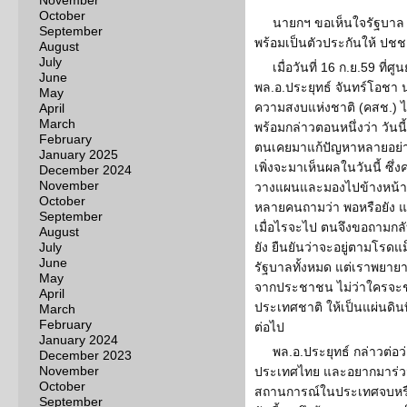
November
October
นายกฯ ขอเห็นใจรัฐบาล ก
September
พร้อมเป็นตัวประกันให้ ปชช
August
July
เมื่อวันที่ 16 ก.ย.59 ที่
June
พล.อ.ประยุทธ์ จันทร์โอชา
May
ความสงบแห่งชาติ (คสช.) ไ
April
March
พร้อมกล่าวตอนหนึ่งว่า วันนี้ร
February
ตนเคยมาแก้ปัญหาหลายอย่าง
January 2025
เพิ่งจะมาเห็นผลในวันนี้ ซึ
December 2024
November
วางแผนและมองไปข้างหน้าว่
October
หลายคนถามว่า พอหรือยัง แ
September
เมื่อไรจะไป ตนจึงขอถามกลับ
August
July
ยัง ยืนยันว่าจะอยู่ตามโรดแม
June
รัฐบาลทั้งหมด แต่เราพยายาม
May
จากประชาชน ไม่ว่าใครจะช
April
ประเทศชาติ ให้เป็นแผ่นดินท
March
February
ต่อไป
January 2024
พล.อ.ประยุทธ์ กล่าวต่อ
December 2023
November
ประเทศไทย และอยากมาร่วมมื
October
สถานการณ์ในประเทศจบหรือ
September