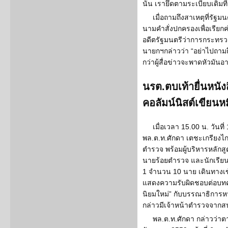
นั้น เรายึดตามระเบียบเดิมที
เมื่อถามถึงสาเหตุที่รัฐ
นามคำสั่งปกครองเพื่อเรียก
อดีตรัฐมนตรีว่าการกระทรว
นายกฯกล่าวว่า “อย่าไปถามถ
กว่าผู้สื่อข่าวจะพาดหัวมันอ
นรต.ตบเท้ายื่นหนัง
คอลัมน์นิสต์เขียนหม
เมื่อเวลา 15.00 น. วันที่
พล.ต.ท.ศักดา เตชะเกรียงไก
ตำรวจ พร้อมผู้บริหารหลั
นายร้อยตำรวจ และนักเรีย
1 จำนวน 10 นาย เดินทางเข้
แสดงความรับผิดชอบต่อบทคว
นิยมใหม่” กับบรรณาธิการหนั
กล่าวมีเจ้าหน้าตำรวจจาก
พล.ต.ท.ศักดา กล่าวว่าตาม