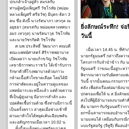
ปกเกล้าเจ้าอยู่หัว สมรสกับ
ท่านผู้หญิงเพ็ญศรี วัชโรทัย (หม่อม
หลวงเพ็ญศรี ศรีธวัช) มีบุตร-ธิดา 3
คน ชื่อ ดังนี้ นางรัตนาภา เทวกุล ณ
ยิ่งลักษณ์ระทึก! จ
อยุธยา (สมรสกับ หม่อมหลวงทศนว
อมร เทวกุล) นายรัตนาวุธ วัชโรทัย
วันนี้
และนายวัชรกิตติ วัชโรทัย
ศ.นพ.ประสิทธิ์ วัฒนาภา คณบดี
เมื่อเวลา 14.45 น. ที่ท
คณะแพทย์ศาสตร์ ศิริราชพยาบาล
นายกรัฐมนตรี กล่าวถึงควา
เปิดเผยว่า นายแก้วขวัญ วัชโรทัย
โครงการรับจำนำข้าว กับ น.
เลขาธิการพระราชวัง ได้เข้ารับการ
รัฐมนตรี ว่าขณะนี้อยู่ร
รักษาตัวที่โรงพยาบาลด้วยภาวะ
พิจารณาความรับผิดทางแพ่
กล้ามเนื้อหัวใจขาดเลือด โดยได้มี
วันนี้ จากนั้นคณะกรรมการ
การผ่าตัดและอยู่ในความดูแลของ
คลัง เพื่อส่งเรื่องต่อมายัง
แพทย์มาระยะหนึ่งแล้ว แต่ด้วยความ
ปกครองเพื่อให้ น.ส.ยิ่งลักษ
ที่เป็นผู้สูงอายุ มีอาการสำลัก และ
ส่งไปที่ผู้มีอำนาจลงนามคำส
ปอดติดเชื้อร่วมด้วย ซึ่งท่านมีภาวะนี้
คือ นายกฯ กับรัฐมนตรีว่า
เป็นครั้งคราว ล่าสุดเมื่อช่วงเช้าที่
ยกฯนั้นสามารถมอบอำนาจให
ผ่านมาหัวใจได้หยุดเต้นเฉียบพลัน
นามแทนได้ เหมือนกับกรณีก
และอสัญกรรมเมื่อเวลา 10.02 น.
แบบรัฐต่อรัฐ (จีทูจี) ที่ม
ทั้งนี้สมเด็จพระเทพรัตนราชสุ