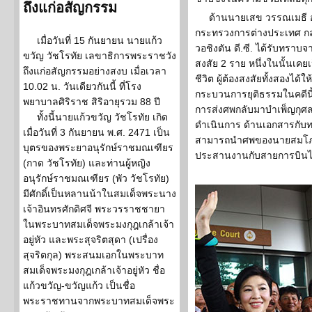
ถึงแก่อสัญกรรม
ด้านนายเสข วรรณเมธี 
กระทรวงการต่างประเทศ กล่
เมื่อวันที่ 15 กันยายน นายแก้ว
วอชิงตัน ดี.ซี. ได้รับทราบจ
ขวัญ วัชโรทัย เลขาธิการพระราชวัง
สงสัย 2 ราย หนึ่งในนั้นเคยเ
ถึงแก่อสัญกรรมอย่างสงบ เมื่อเวลา
ชีวิต ผู้ต้องสงสัยทั้งสอง
10.02 น. วันเดียวกันนี้ ที่โรง
กระบวนการยุติธรรมในคดีนี้
พยาบาลศิริราช สิริอายุรวม 88 ปี
การส่งศพกลับมาบำเพ็ญกุศล
ทั้งนี้นายแก้วขวัญ วัชโรทัย เกิด
ดำเนินการ ด้านเอกสารกับทา
เมื่อวันที่ 3 กันยายน พ.ศ. 2471 เป็น
สามารถนำศพของนายสมโภชน
บุตรของพระยาอนุรักษ์ราชมณเฑียร
ประสานงานกับสายการบินไว
(กาด วัชโรทัย) และท่านผู้หญิง
อนุรักษ์ราชมณเฑียร (พัว วัชโรทัย)
มีศักดิ์เป็นหลานน้าในสมเด็จพระนาง
เจ้าอินทรศักดิศจี พระวรราชชายา
ในพระบาทสมเด็จพระมงกุฎเกล้าเจ้า
อยู่หัว และพระสุจริตสุดา (เปรื่อง
สุจริตกุล) พระสนมเอกในพระบาท
สมเด็จพระมงกุฎเกล้าเจ้าอยู่หัว ชื่อ
แก้วขวัญ-ขวัญแก้ว เป็นชื่อ
พระราชทานจากพระบาทสมเด็จพระ