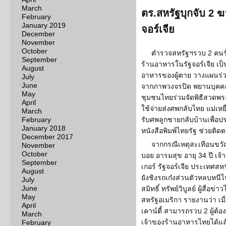
March
ตร.สหรัฐบุกจับ 2 
February
January 2019
จอร์เจีย
December
November
October
ตำรวจสหรัฐฯรวบ 2 คนร้
September
ร้านอาหารในรัฐจอร์เจีย เป
August
อาหารของผู้ตาย วางแผนร่ว
July
June
จากภาพวงจรปิด พยานบุคคล เ
May
ชุมชนไทยร่วมจัดพิธีสวดพระ
April
ใช้จ่ายส่งศพกลับไทย แม่เห
March
February
รับศพลูกชายกลับบ้านเพื่อปร
January 2018
หนังสือพิมพ์ไทยรัฐ ช่วยติ
December 2017
จากกรณีเหตุสะเทือนขวั
November
October
บอย อารมสุข อายุ 34 ปี เจ
September
เกอร์ รัฐจอร์เจีย ประเทศสหรัฐ
August
ยังชิงรถเก๋งส่วนตัวหลบหนีไป
July
June
สมิทธิ์ ทรัพย์วิบูลย์ ผู้สื่อ
May
สหรัฐอเมริกา รายงานว่า เมื
April
เคาน์ตี้ สามารถรวบ 2 ผู้ต
March
เจ้าของร้านอาหารไทยได้แล้
February