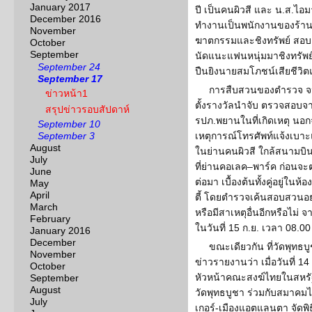
January 2017
ปี เป็นคนผิวสี และ น.ส.ไอมา
December 2016
ทำงานเป็นพนักงานของร้านไห
November
ฆาตกรรมและชิงทรัพย์ สอบเบ
October
September
นัดแนะแฟนหนุ่มมาชิงทรัพย์เ
September 24
ปืนยิงนายสมโภชน์เสียชีวิต
September 17
การสืบสวนของตำรวจ จนนำ
ข่าวหน้า1
ตั้งรางวัลนำจับ ตรวจสอบ
สรุปข่าวรอบสัปดาห์
รปภ.พยานในที่เกิดเหตุ นอกจา
September 10
September 3
เหตุการณ์โทรศัพท์แจ้งเบา
August
ในย่านคนผิวสี ใกล้สนามบิน
July
ที่ย่านคอเลค–พาร์ค ก่อนจ
June
ต่อมา เบื้องต้นทั้งคู่อยู่
May
April
ตี้ โดยตำรวจเค้นสอบสวนอย่
March
หรือมีสาเหตุอื่นอีกหรือไม่ 
February
ในวันที่ 15 ก.ย. เวลา 08.00
January 2016
December
ขณะเดียวกัน ที่วัดพุทธบู
November
ข่าวรายงานว่า เมื่อวันที่ 1
October
หัวหน้าคณะสงฆ์ไทยในสหรัฐ
September
August
วัดพุทธบูชา ร่วมกับสมาคมไ
July
เกอร์-เมืองแอตแลนตา จัด