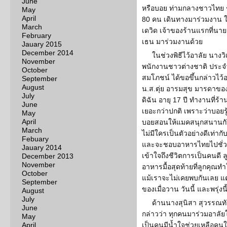
June
หรือบอย ท่ามกลางชาวไทย ชา
May
April
80 คน เดินทางมาร่วมงาน ใ
March
เดวิด เจ้าของร้านแรกที่นา
February
เธน มาร่วมงานด้วย
Jauary 2015
December 2014
ในช่วงพิธีไว้อาลัย นาง
November
พนักงานชาวต่างชาติ ประ
October
สมโภชน์ ได้ขอขึ้นกล่าวไว้
September
August
น.ส.ตุ่ย อารมสุข มารดาข
July
ดิฉัน อายุ 17 ปี ทำงานที่ร
June
เยอะกว่าปกติ เพราะว่าบอยรู
May
April
บอยสอนให้แมคสนุกสนานกับ
March
ไม่มีใครเป็นตัวอย่างดีเท่า
Febuary
และจะชอบอาหารไทยไปชั่วช
Jauary 2014
เข้าใจถึงชีวิตการเป็นคนด
December 2013
November
อาหารมื้อสุดท้ายที่ลูกคุณทำ
October
แม้เราจะไม่เคยพบกันเลย แ
September
ของเมื่อวาน วันนี้ และพรุ่ง
August
July
ด้านนางสุนิสา สุวรรณท
June
กล่าวว่า ทุกคนมาร่วมอาลั
May
April
เป็นคนมีน้ำใจช่วยเหลือคนใ