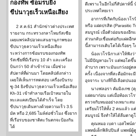
กองทัพ ซ้อมรบยิง
ดีเพราะในอีกไม่กี่สัปดาห์นี้
ประเทศไทยเรา
ขีปนาวุธเร็วเหนือเสียง
อาการที่เกิดกับน้องเวโ
หรือ แฝดปรสิต (Parasitic T
2 ส.ค.61 สำนักข่าวต่างประเทศ
สมบูรณ์ เมื่อตัวอ่อนของอ
รายงาน กระทรวงกลาโหมรัสเซีย
ส่วนกลับเชื่อมต่อกับแฝดอีก
เผยแพร่คลิปอวดแสนยานุภาพของ
นี้สามารถเติบโตได้เรื่อยๆ โ
ขีปนาวุธความเร็วเหนือเสียง
ระหว่างการซ้อมรบของกองทัพ
น้องเวโรนิกาเล่าให้ฟังว
รัสเซียที่มีเรือรบ 10 ลำ และเครื่อง
ไม่มีปัญหาอะไร แต่พอโตขึ้น
บินกว่า 50 ลำเข้าร่วม เมื่อช่วง
ลำบาก เพราะมันแกว่งอยู่ตลอ
สัปดาห์ที่ผ่านมา โดยคลิปดังกล่าว
ครั้ง เนื่องจากที่สะดือมักจะ
เผยให้เห็นการทดสอบ เครื่องบินรบ
อุจจาระ บางทีก็มีเลือดปนอ
ซู-34 ยิงขีปนาวุธความเร็วเหนือเสียง
นางฟลอรา คัมมิงเกซ (คุ
Kh-31 เข้าทำลายเรือเป้าหมายใน
แฝดมาก่อน แต่เมื่อท้องเวโร
ทะเลแคสเปียนได้สำเร็จ โดย
ตรวจกับหมออย่างเหมาะสม แต่
ขีปนาวุธเดินทางด้วยความเร็ว 3.5
เตรียมไว้ให้ทั้ง 2 คนแล้ว แ
มัค หรือ 2,685 ไมล์ต่อชั่วโมง ซึ่งยาก
สมบูรณ์ จึงทำให้ได้ลืมตาดู
ที่เรือรบของชาติตะวันตกจะป้องกัน
คุณหมอ เบดา เอสไพน์ดา 
ได้
แพทย์เด็กฟิลิปปินส์ แพทย์ผ