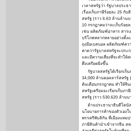
เวลาสหรัฐว่า รัฐบาลประธาน
เรื่องเก็บภาษีร้อยละ 25 กับ
สหรัฐ (ราว 6.63 ล้านล้านบาท
10 กรกฎาคมว่าจะเก็บร้อย
เช่น ผลิตภัณฑ์อาหาร สารเค
บริโภคหลากหลายอย่างตั้งแต
ถุงมือเบสบอล ผลิตภัณฑ์คว
คาดว่ารัฐบาลสหรัฐจะประกา
และมีความเสี่ยงที่จะทำให้
ตึงเครียดยิ่งขึ้น
รัฐบาลสหรัฐได้เรียกเก็บ
34,000 ล้านดอลลาร์สหรัฐ (
ต้นเดือนกรกฎาคม ทำให้จีน
สหรัฐเตรียมจะเรียกเก็บภาษี
สหรัฐ (ราว 530,620 ล้านบาท
ด้านประธานาธิบดีโดนัลด
นโยบายการค้าของตัวเองในร
พรรครีพับลิกัน ที่เมืองแท
ภาษีสินค้านำเข้าจากจีน ส
ส่งผลดีต่อสหรัฐในท้ายที่สุด 