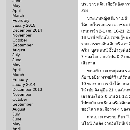
June
ประชาชนจีน เมื่อวันอังคาร
May
April
สอง
March
ประเภทหญิงเดี่ยว “เมย์”
February
ได้บายในรอบแรก เอาชนะ ม
Jauary 2015
December 2014
เดนมาร์ก 2-1 เกม 16-21, 2
November
16 นาที พร้อมไปรอพบผู้ชนะ
October
รายการชาวอินเดีย หรือ อาลีย
September
August
ครีม" บุศนันทน์ อึ๊งบำรุงพัน
July
7 ของโลกจากสเปน 0-2 เกม
June
เสียดาย
May
April
ขณะที่ ประเภทคู่ผสม ร
March
กับ "ปอป้อ" ทรัพย์สิรี แต้รัต
Febuary
10 ของรายการ ซึ่งได้บายมา
Jauary 2014
December 2013
ไล่ เป่ย จิง คู่มือ 21 ของ
November
เอาชนะไป 2-0 เกม 21-12, 2
October
ไปพบกับ มาเธียส คริสเตียนเ
September
August
ของโลก และมือวาง 4 ของร
July
ส่วนประเภทชายเดี่ยว "ไบ
June
นโธนี กินติง จากอินโดนีเซี
May
April