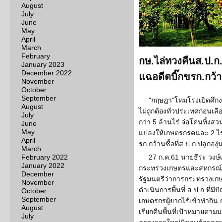
August
July
June
May
April
March
February
กษ.ไล่ทวงคืนส.ป.ก. 
January 2023
December 2022
แฉอดีตบิ๊กขรก.กว้านซ
November
October
September
"กฤษฎา"โหมโรงเปิดศึกงาน
August
ไม่ถูกต้องทั่วประเทศก่อนเลื
July
กว่า 5 ล้านไร่ จ่อโค่นทิ้งสว
June
May
แปลงให้เกษตรกรคนละ 2 ไร่ เ
April
รก.กว้านซื้อที่ส.ป.ก.ปลูกองุ่
March
February 2022
27 ก.ค.61 นายธีระ วงษ์เ
January 2022
กระทรวงเกษตรและสหกรณ์ 
December
รัฐมนตรีว่าการกระทรวงเกษต
November
ดำเนินการพื้นที่ ส.ป.ก.ที่มีป
October
September
เกษตรกรผู้ยากไร้เข้าทำกิน 
August
เรียกคืนพื้นที่เป้าหมายตามม
July