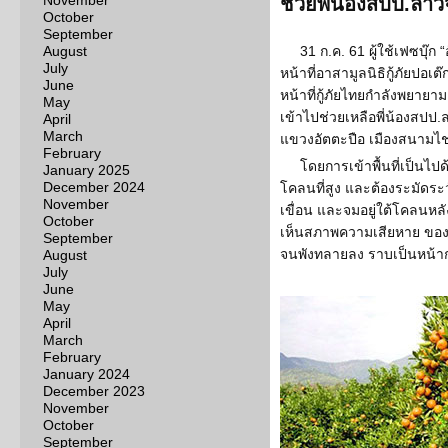
November
ช่วยพี่น้องสปป.ลาว
October
September
August
31 ก.ค. 61 ผู้ใช้เฟซบุ๊ก “
July
หน้าที่อาสามูลนิธิกู้ภัยปอเต๊
June
หน้าที่กู้ภัยไทยกำลังพยายามเ
May
เข้าไปช่วยเหลือพี่น้องสปป.ล
April
March
แขวงอัตตะปือ เมืองสนามไ
February
โดยการเข้าพื้นที่เป็นไ
January 2025
December 2024
โคลนที่สูง และต้องระมัดระวั
November
เขื่อน และจมอยู่ใต้โคลนหล
October
เห็นสภาพความเสียหาย ของ
September
จนพังทลายลง ราบเป็นหน้ากอง
August
July
June
May
April
March
February
January 2024
December 2023
November
October
September