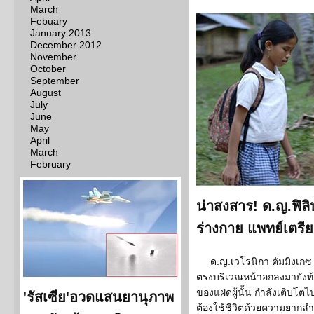
March
Febuary
January 2013
December 2012
November
October
September
August
July
June
May
April
March
February
น่าสงสาร! ด.ญ.ฟิล
ร่างกาย แพทย์เตรีย
ด.ญ.เวโรนิกา คัมมิงเกซ
ตรงบริเวณหน้าอกลงมายังท้อ
ของแฝดผู้นั้น กำลังเติบโตไป
'รัสเซีย'อวดแสนยานุภาพ
ต้องใช้ชีวิตด้วยความยากลำ