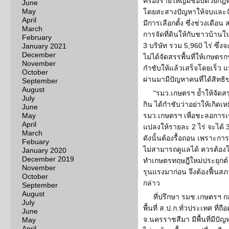
ครองรายใหญ่มิชอบด้วยกฎหม
June
May
โดยสะสางปัญหาให้จบและจัด
April
มีการเลือกตั้ง ซี่งช่วงเดือน
March
การจัดที่ดินให้กับชาวบ้านใน
February
3 บริษัท รวม 5,960 ไร่ ซึ่งจะ
January 2021
December
ไม่ได้จัดสรรพื้นที่ให้เกษต
November
กำชับให้แล้วเสร็จโดยเร็ว 
October
ผ่านมามีปัญหาคนที่ได้สิทธ
September
August
"รมว.เกษตรฯ ย้ำให้จัดสรร
July
กิน ได้กำชับว่าอย่าให้เกิดเ
June
May
รมว.เกษตรฯ เพื่อชะลอการเข้าย
April
แปลงให้รายละ 2 ไร่ จะได้ 3
March
ดังนั้นต้องรื้อถอน เพราะก
Febuary
ไม่สามารถดูแลได้ ควรต้องโค
January 2020
December 2019
ทำเกษตรทฤษฎีใหม่ประยุกต์ เพื
November
รุนแรงมาก่อน จึงต้องฟื้น
October
กล่าว
September
August
ที่ปรึกษา รมช.เกษตรฯ กล
July
พื้นที่ ส.ป.ก.ทั่วประเทศ ที่
June
จ.นครราชสีมา มีพื้นที่มีปัญ
May
April