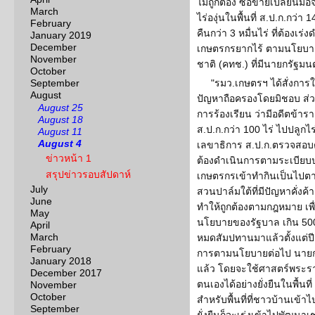
ไม่ถูกต้อง ซื้อขายเปลี่ยนม
March
ไร่องุ่นในพื้นที่ ส.ป.ก.กว่า 
February
คืนกว่า 3 หมื่นไร่ ที่ต้องเร
January 2019
December
เกษตรกรยากไร้ ตามนโยบา
November
ชาติ (คทช.) ที่มีนายกรัฐม
October
September
"รมว.เกษตรฯ ได้สั่งการให้
August
ปัญหาถือครองโดยมิชอบ ส่วน 
August 25
การร้องเรียน ว่ามีอดีตข้ารา
August 18
ส.ป.ก.กว่า 100 ไร่ ไปปลูกไร่อ
August 11
August 4
เลขาธิการ ส.ป.ก.ตรวจสอบต่อ
ข่าวหน้า 1
ต้องดำเนินการตามระเบียบปฏ
สรุปข่าวรอบสัปดาห์
เกษตรกรเข้าทำกินเป็นไปตามภู
July
สวนปาล์มใต้ที่มีปัญหาคั่งค
June
ทำให้ถูกต้องตามกฎหมาย เพื่อ
May
นโยบายของรัฐบาล เกิน 500 ไร
April
March
หมดสัมปทานมาแล้วตั้งแต่ป
February
การตามนโยบายต่อไป นายกฯ สั่
January 2018
แล้ว โดยจะใช้ศาสตร์พระรา
December 2017
ตนเองได้อย่างยั่งยืนในพื้นที่
November
October
สำหรับพื้นที่ที่ชาวบ้านเข้า
September