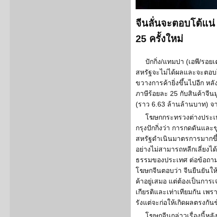
จีนลั่นจะตอบโต้แน่
25 ครั้งใหม่
ปักกิ่ง/แทมปา (เอพี/รอยเ
สหรัฐจะไม่ได้ผลและจะตอบ
ขวางการค้ายิ่งขึ้นไปอีก หล
ภาษีร้อยละ 25 กับสินค้าจี
(ราว 6.63 ล้านล้านบาท) จา
โฆษกกระทรวงต่างประเทศ
กรุงปักกิ่งว่า การกดดันแล
สหรัฐดำเนินมาตรการมากขึ้
อย่างไม่สามารถหลีกเลี่ยงได
ธรรมของประเทศ ต่อข้อถามว
โฆษกจีนตอบว่า จีนยืนยันใ
ค้าอยู่เสมอ แต่ต้องเป็นการเ
เกียรติและเท่าเทียมกัน เพร
รังแต่จะก่อให้เกิดผลตรงกันข
โฆษกจีนกล่าวเรื่องนี้หล