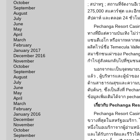
October
; สปาหรู ; สถานที่จัดงาน
September
275,000 สแควร์ฟุต และอี
August
สัปดาห์ และตลอด 24 ชั่วโ
July
June
Pechanga Resort Casino 
May
ทางที่มีแต่ความบันเทิง ไม
April
March
แซนดีเอโก หรือจากหลากหลาย
February
ผลิตไวน์ชือ Temecula Valley
January 2017
สมาชิกชนเผ่าของ Pechanga ย
December 2016
กำไรสู่สังคมกลับไปที่ชุมชน
November
October
นอกจากจะเป็นจุดหมายปลา
September
แล้ว , ผู้บริหารและผู้นำข
August
July
ด้านสาธารณสุขและความปล
June
ดับต้นๆ. ซึ่งเป็นสิ่งที่ Pec
May
ข้อมูลเพิ่มเติมได้จาก pec
April
March
เกี่ยวกับ Pechanga Re
February
Pechanga Resort Casino
January 2016
December
ขวางที่สุดในสหรัฐอเมริกา.
November
หนึ่งในอเมริกาจากผู้อ่านหน
October
และได้รับการจัดและรีวิวให
September