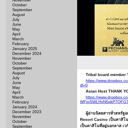
November
October
September
August
July
June
May
April
March
February
January 2025
December 2024
November
October
September
August
Tribal board membe
July
https://www.dropbox.
June
dl=0
May
Asian Host THANK Y
April
March
https://www.dropbox.c
WFpr5WLHvN5qkP7QFG7
February
January 2024
December 2023
ผู้อ่านนิตยสารทั่วสหรัฐ
November
Resort Casino เป็นคาสิโนที
October
เป็นคาสิโนที่อยู่นอกลาส เวก
September