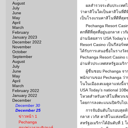
August
ผลสำรวจระดับประเทศได
July
ว่าคาสิโนใดเป็นคาสิโนที่ดี
June
May
เป็นโรงแรมคาสิโนที่ดีที่ส
April
Pechanga Resort Casino
March
ตกที่ดีที่สุดที่อยู่นอกลาส เว
February
January 2023
อ่านนิตยสาร USA Today’s n
December 2022
Resort Casino เป็นรีสอร์ทค
November
ได้รับการเสนอชื่อในรางวัล
October
September
Pechanga Resort Casino เป
August
อ่านทั่วประเทศสหรัฐอเมริก
July
June
ผู้ชื่นชอบ Pechanga จาก
May
พนักงานของ Pechanga ว่าพ
April
โนในเมืองเตเมคูลาแห่งนี
March
USA Today’s national 10B
February 2022
January 2022
โหวตสำหรับคาสิโนที่พวกเ
December
โดยการลงคะแนนปิดรับไปเมื่อ
December 30
December 25
การจับอันดับในรอบสุดท้
ข่าวหน้า 1
กลาส เวกัส คาสิโนแห่งหนึ
Pechanga
สหรัฐอเมริกาได้อันดับที่ 1 
สรุปข่าวรอบสัปดาห์