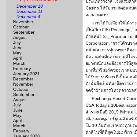
ประเภทรางวัล โรงแรมคาสิโน
December 18
Casino ได้รับการจัดอันดับ
December 11
ออกสามแห่ง.
December 4
November
“การได้รับเลือกให้ได้รางว
October
เป็นเกียรติกับ Pechanga,”
September
ตำแหน่ง Sr., President o
August
July
Corporation. “การได้รับรางว
June
หนักและการทุ่มเทของทีมงาน
May
มีความยินดีและความดีใจร่
April
March
อย่างหนักและต้องการให้ลู
February
มาเที่ยวรีสอร์ตของเราแบบปร
January 2021
ได้รับการบริการที่เป็นส่วน
December
ดังนั้นจึงเป็นที่มาถึงความภา
November
October
จดจำผ่านการโหวดจากผลสำร
September
Pechanga Resort Casin
August
July
USA Today’s 10Best national
June
สำรวจเมื่อปี 2015 ที่ผ่านมา. 
May
เมืองเตเมคูลา รัฐแคลิฟอร์เ
April
ใน 10 อันดับแรกของทุกประเ
March
Febuary
คาสิโนที่ดีที่สุดในอเมริกา เม
January 2020