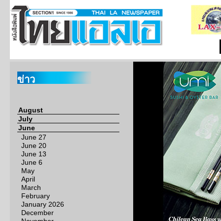
ข่าว
August
July
June
June 27
June 20
June 13
June 6
May
April
March
February
January 2026
December