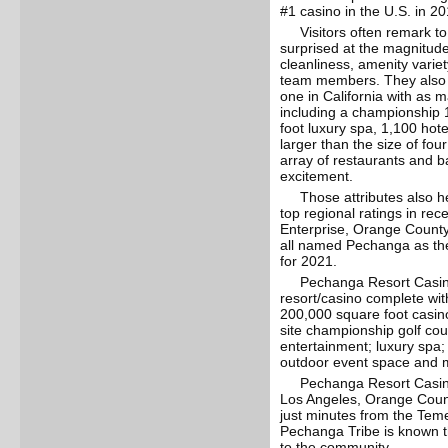
#1 casino in the U.S. in 20
Visitors often remark t
surprised at the magnitude 
cleanliness, amenity variet
team members. They also p
one in California with as 
including a championship 
foot luxury spa, 1,100 hot
larger than the size of four
array of restaurants and b
excitement.
Those attributes also 
top regional ratings in re
Enterprise, Orange Count
all named Pechanga as the
for 2021.
Pechanga Resort Casino
resort/casino complete wit
200,000 square foot casino
site championship golf cou
entertainment; luxury spa;
outdoor event space and m
Pechanga Resort Casin
Los Angeles, Orange Coun
just minutes from the Tem
Pechanga Tribe is known th
to the community.