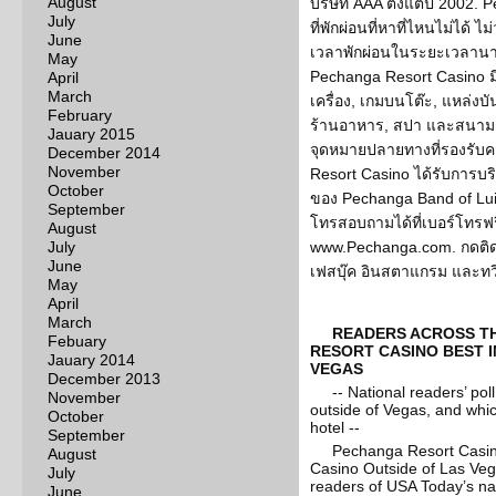
August
บริษัท AAA ตั้งแต่ปี 2002
July
ที่พักผ่อนที่หาที่ไหนไม่ได้ 
June
เวลาพักผ่อนในระยะเวลานานม
May
Pechanga Resort Casino ม
April
March
เครื่อง, เกมบนโต๊ะ, แหล่งบั
February
ร้านอาหาร, สปา และสนามก
Jauary 2015
จุดหมายปลายทางที่รองรับ
December 2014
November
Resort Casino ได้รับการบร
October
ของ Pechanga Band of Luis
September
โทรสอบถามได้ที่เบอร์โทรฟร
August
July
www.Pechanga.com. กดติ
June
เฟสบุ๊ค อินสตาแกรม และทว
May
April
March
READERS ACROSS T
Febuary
RESORT CASINO BEST I
Jauary 2014
VEGAS
December 2013
-- National readers’ pol
November
outside of Vegas, and whic
October
hotel --
September
Pechanga Resort Casin
August
Casino Outside of Las Veg
July
readers of USA Today’s na
June