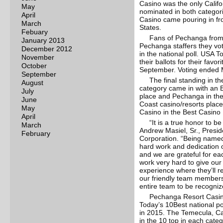
Casino was the only Califor
May
nominated in both categor
April
Casino came pouring in fr
March
States.
Febuary
Fans of Pechanga from 
January 2013
Pechanga staffers they vot
December 2012
in the national poll. USA 
November
their ballots for their favor
October
September. Voting ended 
September
The final standing in t
August
category came in with an Ea
July
place and Pechanga in th
June
Coast casino/resorts pla
May
Casino in the Best Casino 
April
“It is a true honor to b
March
Andrew Masiel, Sr., Presi
February
Corporation. “Being name
hard work and dedication
and we are grateful for ea
work very hard to give our
experience where they’ll r
our friendly team members, 
entire team to be recogniz
Pechanga Resort Casin
Today’s 10Best national pol
in 2015. The Temecula, Cal
in the 10 top in each cate