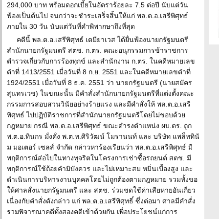
294,000 บาท พร้อมดอกเบี้ยในอัตราร้อยละ 7.5 ต่อปี นับแต่วัน
ฟ้องเป็นต้นไป จนกว่าจะชำระเสร็จสิ้นให้แก่ พล.ต.อ.เสรีพิศุทธ์
ภายใน 30 วัน นับแต่วันที่คำพิพากษาถึงที่สุด
คดีนี้ พล.ต.อ.เสรีพิศุทธ์ เตมียาเวส ได้ยื่นฟ้องนายกรัฐมนตรี
สำนักนายกรัฐมนตรี สตช. ก.ตร. คณะอนุกรรมการข้าราชการ
ตำรวจเกี่ยวกับการร้องทุกข์ และสำนักงาน ก.ตร. ในคดีหมายเลข
ดำที่ 1413/2551 เมื่อวันที่ 8 ก.ย. 2551 และในคดีหมายเลขดำที่
1924/2551 เมื่อวันที่ 8 ธ.ค. 2551 ว่า นายกรัฐมนตรี (นายสมัคร
สุนทรเวช) ในขณะนั้น มีคำสั่งสำนักนายกรัฐมนตรีที่แต่งตั้งคณะ
กรรมการสอบสวนวินัยอย่างร้ายแรง และมีคำสั่งให้ พล.ต.อ.เสรี
พิศุทธ์ ไปปฏิบัติราชการที่สำนักนายกรัฐมนตรีโดยไม่ชอบด้วย
กฎหมาย กรณี พล.ต.อ.เสรีพิศุทธ์ ขณะดำรงตำแหน่ง ผบ.ตร. ถูก
พ.ต.อ.ทินกร มั่งคั่ง พ.ต.ท.ศิริวัฒน์ โมรานนท์ และ บริษัท แพล็ททินั
ม มอเตอร์ เซลส์ จำกัด กล่าวหาร้องเรียนว่า พล.ต.อ.เสรีพิศุทธ์ มี
พฤติการณ์ส่อไปในทางทุจริตในโครงการเช่าซื้อรถยนต์ สตช. มี
พฤติการณ์ใช้ถ้อยคำมิบังควร และไม่เหมาะสม หมิ่นเบื้องสูง และ
ดำเนินการบริหารงานบุคคลโดยไม่ถูกต้องตามกฎหมาย รวมทั้งขอ
ให้ศาลสั่งนายกรัฐมนตรี และ สตช. ร่วมชดใช้ค่าเสียหายอันเกี่ยว
เนื่องกับคำสั่งดังกล่าว แก่ พล.ต.อ.เสรีพิศุทธิ์ ซึ่งต่อมา ศาลมีคำสั่ง
รวมพิจารณาคดีทั้งสองคดีเข้าด้วยกัน เพื่อประโยชน์แก่การ