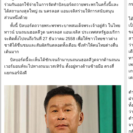
กร
ร่วมกันออกใช้จ่ายในการจัดทำบิลบอร์ดถวายพระพรในครั้งนี้และ
ได้สถานกงสุลใหญ่ ณ นครลอส แอนเจลิสร่วมให้การสนับสนุน
ส่วนหนึ่งด้วย
ได
เป
ทั้งนี้ บิลบอร์ดถวายพระพรพระบาทสมเด็จพระเจ้าอยู่หัว ในไทย
ขอ
ทาวน์ บนถนนฮอลลีวูด นครลอส แอนเจลิส ประเทศสหรัฐอเมริกา
สา
จะติดตั้งไปจนถึงวันที่ 27 ธันวาคม 2558 เพื่อให้ชาวไทยชาวต่าง
ว่
ชาติได้ชื่นชมและสัมผัสกันตลอดทั้งเดือน ซึ่งทำให้คนไทยต่างตื่น
เด
เต้นมาก
ทา
บิลบอร์ดนี้จะเห็นได้ชักเจนถ้ามาบนถนนฮอลลีวูดจากด้านถนน
เพ
เวอร์มอนท์จะไปทางถนนเวสเทิร์น ตั้งอยู่ทางด้านซ้ายมือ ตรงสี่
เก
แยกนอร์มังดี
เต
ตำ
ฝ่
ทั
ว่
ตำ
จา
กล