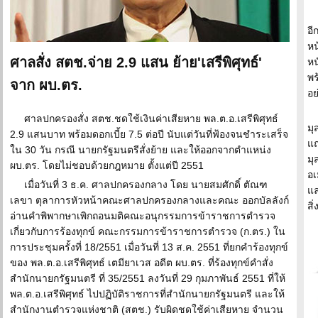
อี
หน
ศาลสั่ง สตช.จ่าย 2.9 แสน ย้าย'เสรีพิศุทธ์'
หน
พร
จาก ผบ.ตร.
อย
ศาลปกครองสั่ง สตช.ชดใช้เงินค่าเสียหาย พล.ต.อ.เสรีพิศุทธ์
มุ
2.9 แสนบาท พร้อมดอกเบี้ย 7.5 ต่อปี นับแต่วันที่ฟ้องจนชำระเสร็จ
แถ
ใน 30 วัน กรณี นายกรัฐมนตรีสั่งย้าย และให้ออกจากตำแหน่ง
มุ
ผบ.ตร. โดยไม่ชอบด้วยกฎหมาย ตั้งแต่ปี 2551
อเ
เมื่อวันที่ 3 ธ.ค. ศาลปกครองกลาง โดย นายสมศักดิ์ ตัณฑ
แล
เลขา ตุลาการหัวหน้าคณะศาลปกครองกลางและคณะ ออกบัลลังก์
สิ่
อ่านคำพิพากษาเพิกถอนมติคณะอนุกรรมการข้าราชการตำรวจ
เกี่ยวกับการร้องทุกข์ คณะกรรมการข้าราชการตำรวจ (ก.ตร.) ใน
การประชุมครั้งที่ 18/2551 เมื่อวันที่ 13 ส.ค. 2551 ที่ยกคำร้องทุกข์
ของ พล.ต.อ.เสรีพิศุทธ์ เตมียาเวส อดีต ผบ.ตร. ที่ร้องทุกข์คำสั่ง
สำนักนายกรัฐมนตรี ที่ 35/2551 ลงวันที่ 29 กุมภาพันธ์ 2551 ที่ให้
พล.ต.อ.เสรีพิศุทธ์ ไปปฏิบัติราชการที่สำนักนายกรัฐมนตรี และให้
สำนักงานตำรวจแห่งชาติ (สตช.) รับผิดชดใช้ค่าเสียหาย จำนวน