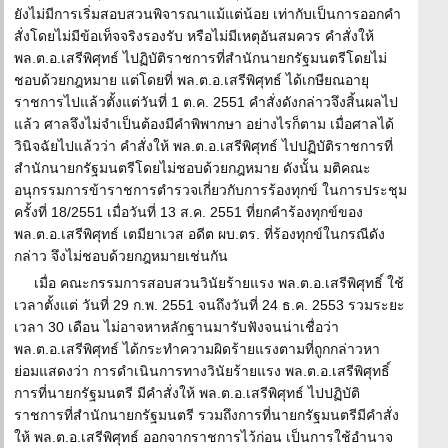
ยังไม่มีการเริ่มสอบสวนพิจารณาแม้แต่น้อย เท่ากับเป็นการออกคำ
สั่งโดยไม่มีข้อเท็จจริงรองรับ หรือไม่มีเหตุอันสมควร คำสั่งให้
พล.ต.อ.เสรีพิศุทธ์ ไปฏิบัติราชการที่สำนักนายกรัฐมนตรีโดยไม่
ชอบด้วยกฎหมาย แต่โดยที่ พล.ต.อ.เสรีพิศุทธ์ ได้เกษียณอายุ
ราชการไปแล้วตั้งแต่วันที่ 1 ต.ค. 2551 คำสั่งดังกล่าวจึงสิ้นผลไป
แล้ว ศาลจึงไม่จำเป็นต้องมีคำพิพากษา อย่างไรก็ตาม เมื่อศาลได้
วินิจฉัยไปแล้วว่า คำสั่งให้ พล.ต.อ.เสรีพิศุทธ์ ไปปฏิบัติราชการที่
สำนักนายกรัฐมนตรีโดยไม่ชอบด้วยกฎหมาย ดังนั้น มติคณะ
อนุกรรมการข้าราชการตำรวจเกี่ยวกับการร้องทุกข์ ในการประชุม
ครั้งที่ 18/2551 เมื่อวันที่ 13 ส.ค. 2551 ที่ยกคำร้องทุกข์ของ
พล.ต.อ.เสรีพิศุทธ์ เตมียาเวส อดีต ผบ.ตร. ที่ร้องทุกข์ในกรณีดัง
กล่าว จึงไม่ชอบด้วยกฎหมายเช่นกัน
เมื่อ คณะกรรมการสอบสวนวินัยร้ายแรง พล.ต.อ.เสรีพิศุทธิ์ ใช้
เวลาตั้งแต่ วันที่ 29 ก.พ. 2551 จนถึงวันที่ 24 ธ.ค. 2553 รวมระยะ
เวลา 30 เดือน ไม่อาจหาหลักฐานมารับฟังจนน่าเชื่อว่า
พล.ต.อ.เสรีพิศุทธ์ ได้กระทำความผิดร้ายแรงตามที่ถูกกล่าวหา
ย่อมแสดงว่า การดำเนินการทางวินัยร้ายแรง พล.ต.อ.เสรีพิศุทธิ์
การที่นายกรัฐมนตรี มีคำสั่งให้ พล.ต.อ.เสรีพิศุทธ์ ไปปฏิบัติ
ราชการที่สำนักนายกรัฐมนตรี รวมถึงการที่นายกรัฐมนตรีมีคำสั่ง
ให้ พล.ต.อ.เสรีพิศุทธ์ ออกจากราชการไว้ก่อน เป็นการใช้อำนาจ