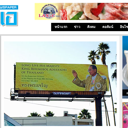
หน้าแรก
ข่าว
สังคม
คอลัมน์
อินไ