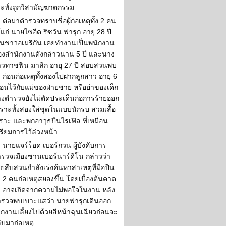
ะทั่งถูกวิสามัญฆาตกรรม
ต่อมาตำรวจทราบชื่อผู้ก่อเหตุทั้ง 2 คน
้แก่ นายไซอีด ริซวัน ฟารุก อายุ 28 ปี
็นชาวอเมริกัน เคยทำงานเป็นพนักงาน
งสำนักงานดังกล่าวนาน 5 ปี และนาง
วทาชฟีน มาลิก อายุ 27 ปี สอบสวนพบ
า ก่อนก่อเหตุทั้งสองไปฝากลูกสาว อายุ 6
ือนไว้กับแม่ของฝ่ายชาย หรือย่าของเด็ก
งตำรวจยังไม่ตัดประเด็นก่อการร้ายออก
ราะทั้งสองใส่ชุดในแบบนักรบ สวมเสื้อ
ราะ และพกอาวุธปืนไรเฟิล ที่เหมือน
รียมการไว้ล่วงหน้า
นายแจร์ร็อด เบอร์กวน ผู้บังคับการ
รวจเมืองซานเบอร์นาร์ดิโน กล่าวว่า
ายสืบสวนกำลังเร่งค้นหาสาเหตุที่มือปืน
้ง 2 คนก่อเหตุสยองขึ้น โดยเบื้องต้นคาด
า อาจเกิดจากความไม่พอใจในงาน หลัง
รวจพบเบาะแสว่า นายฟารุกเดินออก
กงานเลี้ยงไปด้วยสีหน้าฉุนเฉียวก่อนจะ
ับมาก่อเหตุ