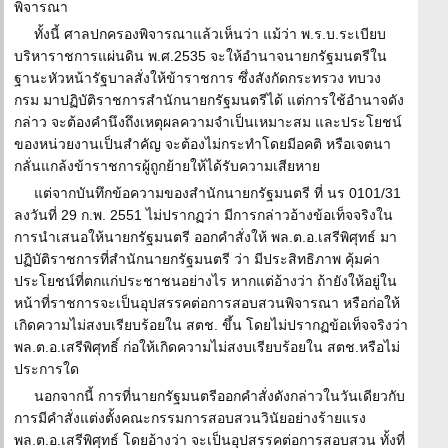
พิจารณา
ทั้งนี้ ศาลปกครองพิจารณาแล้วเห็นว่า แม้ว่า พ.ร.บ.ระเบียบ
บริหาราชการแผ่นดิน พ.ศ.2535 จะให้อำนาจนายกรัฐมนตรีใน
ฐานะหัวหน้ารัฐบาลสั่งให้ข้าราชการ ซึ่งสังกัดกระทรวง ทบวง
กรม มาปฏิบัติราชการสำนักนายกรัฐมนตรีได้ แต่การใช้อำนาจดัง
กล่าว จะต้องคำนึงถึงเหตุผลความจำเป็นเหมาะสม และประโยชน์
ของหน่วยงานเป็นสำคัญ จะต้องไม่กระทำโดยมีอคติ หรือเจตนา
กลั่นแกล้งข้าราชการผู้ถูกย้ายให้ได้รับความเสียหาย
แต่จากบันทึกข้อความของสำนักนายกรัฐมนตรี ที่ นร 0101/31
ลงวันที่ 29 ก.พ. 2551 ไม่ปรากฏว่า มีการกล่าวอ้างข้อเท็จจริงใน
การนำเสนอให้นายกรัฐมนตรี ออกคำสั่งให้ พล.ต.อ.เสรีพิศุทธ์ มา
ปฏิบัติราชการที่สำนักนายกรัฐมนตรี ว่า มีประสิทธิภาพ คุ้มค่า
ประโยชน์ที่ตกแก่ประชาชนอย่างไร หากแต่อ้างว่า ถ้ายังให้อยู่ใน
หน้าที่ราชการจะเป็นอุปสรรคต่อการสอบสวนพิจารณา หรือก่อให้
เกิดความไม่สงบเรียบร้อยใน สตช. ขึ้น โดยไม่ปรากฏข้อเท็จจริงว่า
พล.ต.อ.เสรีพิศุทธิ์ ก่อให้เกิดความไม่สงบเรียบร้อยใน สตช.หรือไม่
ประการใด
นอกจากนี้ การที่นายกรัฐมนตรีออกคำสั่งดังกล่าวในวันเดียวกับ
การมีคำสั่งแต่งตั้งคณะกรรมการสอบสวนวินัยอย่างร้ายแรง
พล.ต.อ.เสรีพิศุทธ์ โดยอ้างว่า จะเป็นอุปสรรคต่อการสอบสวน ทั้งที่