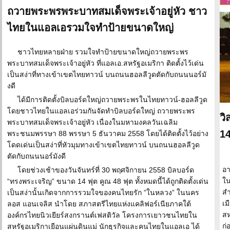
ถวายพระพรพระบาทสมเด็จพระเจ้าอยู่หัว ชาว
ไทยในแอลเอรวมใจทำป้ายขนาดใหญ่
ชาวไทยหลายฝ่าย รวมใจทำป้ายขนาดใหญ่ถวายพระพร
พระบาทสมเด็จพระเจ้าอยู่หัว ที่แอลเอ.สหรัฐอเมริกา ติดตั้งไว้เด่น
เป็นสง่าที่ทางเข้าเขตไทยทาวน์ บนถนนฮอลลีวูดตัดกับถนนนอร์มั
งดี
ได้มีการติดตั้งบิลบอร์ดใหญ่ถวายพระพรในไทยทาวน์-ฮอลลีวูด
โดยชาวไทยในแอลเอร่วมกันจัดทำบิลบอร์ดใหญ่ ถวายพระพร
วิ
พระบาทสมเด็จพระเจ้าอยู่หัว เนื่องในมหามงคลวันเฉลิม
14
พระชนมพรรษา 88 พรรษา 5 ธันวาคม 2558 โดยได้ติดตั้งไว้อย่าง
โดดเด่นเป็นสง่าที่หัวมุมทางเข้าเขตไทยทาวน์ บนถนนฮอลลีวูด
ตัดกับถนนนอร์มังดี
อา
โดยช่วงเช้าของวันจันทร์ที่ 30 พฤศจิกายน 2558 บิลบอร์ด
ใน
“ทรงพระเจริญ” ขนาด 14 ฟุต คูณ 48 ฟุต ทั้งหมดนี้ได้ถูกติดตั้งเด่น
ส
เป็นสง่านั้นเกิดจากการรวมใจของคนไทยรัก ”ในหลวง” ในนคร
เม
ลอส แอนเจลิส นำโดย สภาสตรีไทยแห่งแคลิฟอร์เนียภาคใต้
สห
องค์กรไทยนิวเยียร์สงกรานต์เฟสติวัล โครงการเยาวชนไทยใน
ก่
สหรัฐอเมริกาเยือนแผ่นดินแม่ นักธุรกิจและคนไทยในแอลเอ ได้