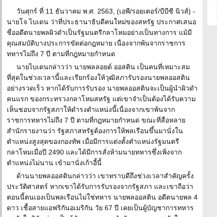
วันศุกร์ ที่ 11 ธันวาคม พ.ศ. 2563, (เอพี/รอยเตอร์/บีบีซี นิวส์) -
นายโจ ไบเดน ว่าที่ประธานาธิบดีคนใหม่ของสหรัฐ ประกาศเสนอ
ชื่ออดีตนายพลผิวดำเป็นรัฐมนตรีกลาโหมอย่างเป็นทางการ แม้มี
คุณสมบัติบางประการขัดต่อกฎหมาย เนื่องจากพ้นจากราชการ
ทหารไม่ถึง 7 ปี ตามที่กฎหมายกำหนด
นายไบเดนกล่าวว่า นายพลลอยด์ ออสติน เป็นคนที่เหมาะสม
ที่สุดในช่วงเวลานี้และเรียกร้องให้วุฒิสภารับรองนายพลออสติน
อย่างรวดเร็ว หากได้รับการรับรอง นายพลออสตินจะเป็นผู้นำผิวดำ
คนแรก ของกระทรวงกลาโหมสหรัฐ แต่เขาจำเป็นต้องได้รับความ
เห็นชอบจากรัฐสภาให้ดำรงตำแหน่งนี้เนื่องจากเขาพ้นจาก
ราชการทหารไม่ถึง 7 ปี ตามที่กฎหมายกำหนด ขณะที่สื่อหลาย
สำนักรายงานว่า รัฐสภาสหรัฐต้องการให้พลเรือนขึ้นมานั่งใน
ตำแหน่งสูงสุดของกองทัพ เมื่อมีการแต่งตั้งตำแหน่งรัฐมนตรี
กลาโหมเมื่อปี 2490 และได้มีการสั่งห้ามนายทหารซึ่งเพิ่งจาก
ตำแหน่งไม่นาน เข้ามานั่งเก้าอี้นี้
ด้านนายพลออสตินกล่าวว่า เขาทราบดีถึงช่วงเวลาสำคัญครั้ง
ประวัติศาสตร์ หากเขาได้รับการรับรองจากรัฐสภา และเขาถือว่า
ตอนนี้ตนเองเป็นพลเรือนไม่ใช่ทหาร นายพลออสติน อดีตนายพล 4
ดาว เชื้อสายแอฟริกันอเมริกัน วัย 67 ปี เคยเป็นผู้บัญชาการทหาร