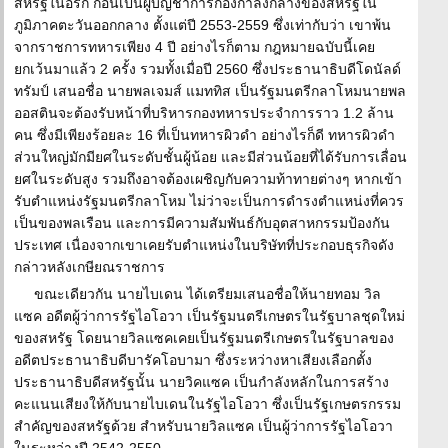
สหรัฐในอิรัก ก่อนเป็นผู้บัญชาการกองกำลังกลางของสหรัฐใน
ภูมิภาคตะวันออกกลาง ตั้งแต่ปี 2553-2559 ซึ่งเท่ากับว่า เขาพ้น
จากราชการทหารเพียง 4 ปี อย่างไรก็ตาม กฎหมายฉบับนี้เคย
ยกเว้นมาแล้ว 2 ครั้ง รวมทั้งเมื่อปี 2560 ซึ่งประธานาธิบดีโดนัลด์
ทรัมป์ เสนอชื่อ นายพลเจมส์ แมททิส เป็นรัฐมนตรีกลาโหมนายพล
ออสตินจะต้องรับหน้าที่บริหารกองทหารประจำการราว 1.2 ล้าน
คน ซึ่งมีเพียงร้อยละ 16 ที่เป็นทหารผิวดำ อย่างไรก็ดี ทหารผิวดำ
ส่วนใหญ่มักมียศในระดับชั้นผู้น้อย และมีส่วนน้อยที่ได้รับการเลื่อน
ยศในระดับสูง รวมถึงอาจต้องเผชิญกับความท้าทายต่างๆ หากเข้า
รับตำแหน่งรัฐมนตรีกลาโหม ไม่ว่าจะเป็นการดำรงตำแหน่งที่ควร
เป็นของพลเรือน และการมีความสัมพันธ์กับอุตสาหกรรมป้องกัน
ประเทศ เนื่องจากเขาเคยรับตำแหน่งในบริษัทที่ประกอบธุรกิจดัง
กล่าวหลังเกษียณราชการ
ขณะเดียวกัน นายไบเดน ได้เตรียมเสนอชื่อให้นายทอม วิล
แซค อดีตผู้ว่าการรัฐไอโอวา เป็นรัฐมนตรีเกษตรในรัฐบาลชุดใหม่
ของสหรัฐ โดยนายวิลแซคเคยเป็นรัฐมนตรีเกษตรในรัฐบาลของ
อดีตประธานาธิบดีบารัคโอบามา ซึ่งระหว่างหาเสียงเลือกตั้ง
ประธานาธิบดีสหรัฐนั้น นายวิคแซค เป็นกำลังหลักในการสร้าง
คะแนนเสียงให้กับนายไบเดนในรัฐไอโอวา ซึ่งเป็นรัฐเกษตรกรรม
สำคัญของสหรัฐด้วย สำหรับนายวิลแซค เป็นผู้ว่าการรัฐไอโอวา