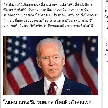
เศ
ยังไม่ส่งผลให้เกิดสายพันธุ์ที่อาจต้านทานต่อวัคซีนที่กำลังมีการ
บุ
พัฒนา ซึ่งสิ่งที่นักวิทยาศาสตร์ต้องการทำคือการพยายามที่จะ
Ed
ชะลอการระบาดของเชื้อโควิด-19 ให้ช้าลง เพราะถ้าเชื้อโควิด-19
นิ
มีการเปลี่ยนแปลงอย่างต่อเนื่อง โดยเฉพาะบริเวณหนามโปรตีน
มา
รอบเซลล์ เมื่อนั้นเชื้อโควิด-19 ก็อาจจะหนีรอดจากวัคซีนไปได้
แห
จา
เจ
เฟ
ระ
แล
ไบเดน เสนอชื่อ รมต.กลาโหมผิวดำคนแรก