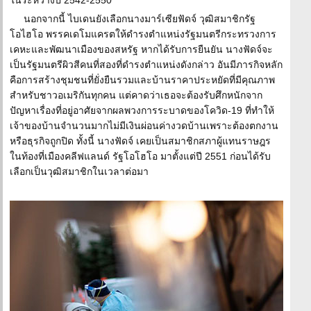
ในระหว่างปี 2542-2550
นอกจากนี้ ไบเดนยังเลือกนางมาร์เซียฟัดจ์ วุฒิสมาชิกรัฐ
โอไฮโอ พรรคเดโมแครตให้ดำรงตำแหน่งรัฐมนตรีกระทรวงการ
เคหะและพัฒนาเมืองของสหรัฐ หากได้รับการยืนยัน นางฟัดจ์จะ
เป็นรัฐมนตรีผิวสีคนที่สองที่ดำรงตำแหน่งดังกล่าว อันมีภารกิจหลัก
คือการสร้างชุมชนที่ยั่งยืนรวมและบ้านราคาประหยัดที่มีคุณภาพ
สำหรับชาวอเมริกันทุกคน แต่คาดว่าเธอจะต้องรับศึกหนักจาก
ปัญหาเรื่องที่อยู่อาศัยจากผลพวงการระบาดของโควิด-19 ที่ทำให้
เจ้าของบ้านจำนวนมากไม่มีเงินผ่อนค่างวดบ้านเพราะต้องตกงาน
หรือธุรกิจถูกปิด ทั้งนี้ นางฟัดจ์ เคยเป็นสมาชิกสภาผู้แทนราษฎร
ในท้องที่เมืองคลีฟแลนด์ รัฐโอโฮโอ มาตั้งแต่ปี 2551 ก่อนได้รับ
เลือกเป็นวุฒิสมาชิกในเวลาต่อมา