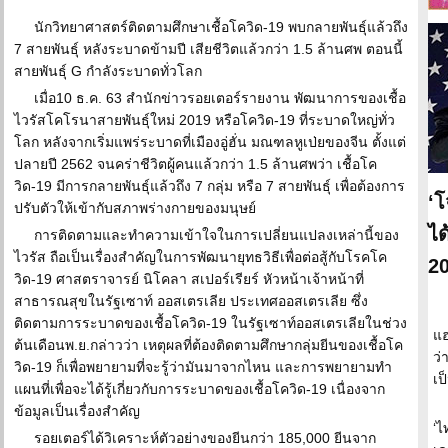
นักวิทยาศาสตร์ติดตามศึกษาเชื้อโควิด-19 พบกลายพันธุ์แล้วถึง
7 สายพันธุ์ หลังระบาดข้ามปี เสียชีวิตแล้วกว่า 1.5 ล้านศพ ตอนนี้
สายพันธุ์ G กำลังระบาดทั่วโลก
เมื่อ10 ธ.ค. 63 สำนักข่าวรอยเตอร์รายงาน พัฒนาการของเชื้อ
ไวรัสโคโรนาสายพันธุ์ใหม่ 2019 หรือโควิด-19 ที่ระบาดใหญ่ทั่ว
โลก หลังจากเริ่มแพร่ระบาดที่เมืองอู่ฮั่น มณฑลหูเป่ยของจีน ตั้งแต่
ปลายปี 2562 จนคร่าชีวิตผู้คนแล้วกว่า 1.5 ล้านศพว่า เชื้อโค
วิด-19 มีการกลายพันธุ์แล้วถึง 7 กลุ่ม หรือ 7 สายพันธุ์ เพื่อต้องการ
‘โ
ปรับตัวให้เข้ากับสภาพร่างกายของมนุษย์
ได
การติดตามและทำความเข้าใจในการเปลี่ยนแปลงเหล่านี้ของ
ไวรัส ถือเป็นเรื่องสำคัญในการพัฒนายุทธวิธีเพื่อต่อสู้กับโรคโค
20
วิด-19 ศาสตราจารย์ นิโคลา สเปอร์เรียร์ หัวหน้าเจ้าหน้าที่
สาธารณสุขในรัฐเซาท์ ออสเตรเลีย ประเทศออสเตรเลีย ซึ่ง
ติดตามการระบาดของเชื้อโควิด-19 ในรัฐเซาท์ออสเตรเลียในช่วง
แฮ
ต้นเดือนพ.ย.กล่าวว่า เหตุผลที่ต้องติดตามศึกษากลุ่มยีนของเชื้อโค
ว่
วิด-19 ก็เพื่อพยายามที่จะรู้ว่ามันมาจากไหน และการพยายามทำ
เป
แผนที่เพื่อจะได้รู้เกี่ยวกับการระบาดของเชื้อโควิด-19 เนื่องจาก
ข้อมูลเป็นเรื่องสำคัญ
‘ไ
รอยเตอร์ได้วิเคราะห์ตัวอย่างของยีนกว่า 185,000 ยีนจาก