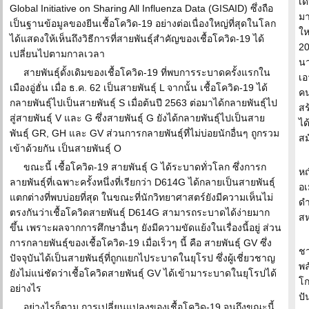
เด
Global Initiative on Sharing All Influenza Data (GISAID) ซึ่งถือ
มา
เป็นฐานข้อมูลของยีนเชื้อโควิด-19 อย่างต่อเนื่องใหญ่ที่สุดในโลก
ให
ได้แสดงให้เห็นถึงวิธีการที่สายพันธ์ุสำคัญของเชื้อโควิด-19 ได้
20
เปลี่ยนไปตามกาลเวลา
นา
สายพันธุ์ดั้งเดิมของเชื้อโควิด-19 ที่พบการระบาดครั้งแรกใน
เอ
เมืองอู่ฮั่น เมื่อ ธ.ค. 62 เป็นสายพันธุ์ L จากนั้น เชื้อโควิด-19 ได้
คน
กลายพันธุ์ไปเป็นสายพันธุ์ S เมื่อต้นปี 2563 ต่อมาได้กลายพันธุ์ไป
สร
สู่สายพันธุ์ V และ G ซึ่งสายพันธุ์ G ยังได้กลายพันธุ์ไปเป็นสาย
ได
พันธ์ุ GR, GH และ GV ส่วนการกลายพันธุ์ที่ไม่บ่อยนักอื่นๆ ถูกรวม
สม
เข้าด้วยกัน เป็นสายพันธุ์ O
ขณะนี้ เชื้อโควิด-19 สายพันธุ์ G ได้ระบาดทั่วโลก ซึ่งการก
ห
ลายพันธุ์ที่เฉพาะครั้งหนึ่งที่เรียกว่า D614G ได้กลายเป็นสายพันธุ์
อเ
แตกต่างที่พบบ่อยที่สุด ในขณะที่นักวิทยาศาสตร์ยังมีความเห็นไม่
ด
ตรงกันว่าเชื้อโควิดสายพันธุ์ D614G สามารถระบาดได้ง่ายมาก
สห
ขึ้น เพราะผลจากการศึกษาอื่นๆ ยังมีความขัดแย้งในเรื่องนี้อยู่ ส่วน
การกลายพันธุ์ของเชื้อโควิด-19 เมื่อเร็วๆ นี้ คือ สายพันธุ์ GV ซึ่ง
ชา
ปัจจุบันได้เป็นสายพันธุ์ที่ถูกแยกไประบาดในยุโรป ซึ่งผู้เชี่ยวชาญ
พล
ยังไม่แน่ชัดว่าเชื้อโควิดสายพันธุ์ GV ได้เข้ามาระบาดในยุโรปได้
โก
อย่างไร
ปั
อย่างไรก็ตาม การเปลี่ยนแปลงของเชื้อโควิด-19 จนถึงขณะนี้