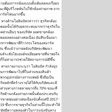
ามต้องการกล้องแบบดั้งเดิมลดลงเรื่อยๆ
ะที่ผู้บริโภคหันไปใช้กล้องถ่ายภาพ จาก
าร์ทโฟนมากขึ้น
ทางด้านโอลิมปัสกล่าวว่า ธุรกิจกล้อง
จิตอลนั้นได้รับผลกระทบมากกว่าธุรกิจใน
คส่วนอื่นๆ ของบริษัท ยอดขายกล้อง
จิตอลลดลงอย่างต่อเนื่อง อันสืบเนื่องมา
กการพัฒนาที่ก้าวกระโดของสมาร์ท
น ซึ่งแม้ว่าภายหลังบริษัทจะพัฒนา
นส์ระดับไฮเอนด์จนมียอดขายที่น่าพอใจ
่ก็ไม่สามารถช่วยให้สถานการณ์ดีขึ้น
ตามรายงานระบุว่า โอลิมปัส กำลังมุ่ง
้นการพัฒนาไปที่ในส่วนของสินค้า
พวกอุปกรณ์ทางการแพทย์ ซึ่งถือเป็น
รกิจหลักที่สร้างรายได้ให้กับบริษัทและมี
ดส่วนทางการตลาดมากถึง 70% ขณะที่
รกิจด้านกล้องถ่ายภาพนั้นต้องประสบกับ
รขาดทุนอย่างต่อเนื่องนับตั้งแต่ปี 2017-
19 ซึ่งการขายธุรกิจในส่วนนี้ไปจะทำให้
ิษัทมีความคล่องตัวในการแข่งขันทาง