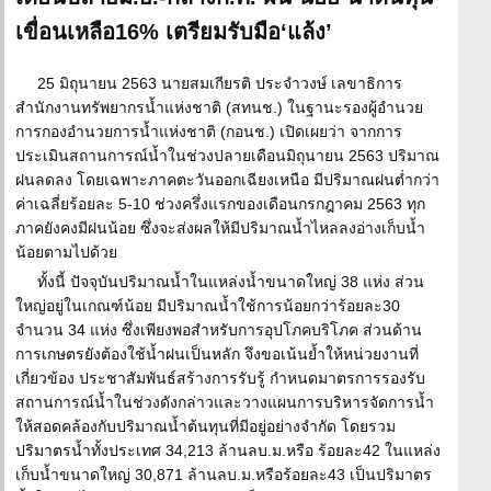
เขื่อนเหลือ16% เตรียมรับมือ‘แล้ง’
25 มิถุนายน 2563 นายสมเกียรติ ประจำวงษ์ เลขาธิการ
สำนักงานทรัพยากรน้ำแห่งชาติ (สทนช.) ในฐานะรองผู้อำนวย
การกองอำนวยการน้ำแห่งชาติ (กอนช.) เปิดเผยว่า จากการ
ประเมินสถานการณ์น้ำในช่วงปลายเดือนมิถุนายน 2563 ปริมาณ
ฝนลดลง โดยเฉพาะภาคตะวันออกเฉียงเหนือ มีปริมาณฝนต่ำกว่า
ค่าเฉลี่ยร้อยละ 5-10 ช่วงครึ่งแรกของเดือนกรกฎาคม 2563 ทุก
ภาคยังคงมีฝนน้อย ซึ่งจะส่งผลให้มีปริมาณน้ำไหลลงอ่างเก็บน้ำ
น้อยตามไปด้วย
ทั้งนี้ ปัจจุบันปริมาณน้ำในแหล่งน้ำขนาดใหญ่ 38 แห่ง ส่วน
ใหญ่อยู่ในเกณฑ์น้อย มีปริมาณน้ำใช้การน้อยกว่าร้อยละ30
จำนวน 34 แห่ง ซึ่งเพียงพอสำหรับการอุปโภคบริโภค ส่วนด้าน
การเกษตรยังต้องใช้น้ำฝนเป็นหลัก จึงขอเน้นย้ำให้หน่วยงานที่
เกี่ยวข้อง ประชาสัมพันธ์สร้างการรับรู้ กำหนดมาตรการรองรับ
สถานการณ์น้ำในช่วงดังกล่าวและวางแผนการบริหารจัดการน้ำ
ให้สอดคล้องกับปริมาณน้ำต้นทุนที่มีอยู่อย่างจำกัด โดยรวม
ปริมาตรน้ำทั้งประเทศ 34,213 ล้านลบ.ม.หรือ ร้อยละ42 ในแหล่ง
เก็บน้ำขนาดใหญ่ 30,871 ล้านลบ.ม.หรือร้อยละ43 เป็นปริมาตร