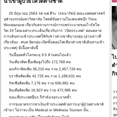
นำเข้าผู้ป่วยโควิดต่างชาติ
25 มิถุนายน 2563 รศ.นพ.ธีระ วรธนารัตน์ คณะแพทยศาสตร์
จุฬาลงกรณ์มหาวิทยาลัย โพสต์ข้อความในเพจเฟซบุ๊ก Thira
Woratanarat เกี่ยวกับสถานการณ์การแพร่ระบาดของไวรัสโค
วิด-19 โดยเฉพาะประเด็นเกี่ยวกับการ “เปิดประเทศ” ผ่อนคลาย
การเดินทางเข้าประเทศให้กับชาวต่างชาติบางกลุ่ม (อ่านข่าวที่
เกี่ยวข้อง : ศบค.จัดกลุ่ม-เปิดขั้นตอนไฟเขียวต่างชาติเดินทางเข้า
ประเทศ) มีเนื้อหาดังนี้
วันนี้ยอดทั่วโลกทะลุ 9.5 ล้านคนไปแล้ว
ไป
วันเดียวติดเชื้อเพิ่มสูงไปถึง 172,768 คน
ต
อเมริกาติดเพิ่ม 36,210 คน รวม 2,457,726 คน
กิ
บราซิลติดเพิ่ม 42,725 คน รวม 1,188,631 คน
รัสเซียติดเพิ่ม 7,176 คน รวม 606,881 คน
อินเดียติดเพิ่ม 16,923 คน รวม 472,985 คน
รา
ขณะที่ประเทศอื่นๆ ก็กำลังเจอระบาดซ้ำ
ถ่
กา
การชงมาตรการหาเงินเข้าประเทศด้วยการเอาผู้ป่วยต่างชาติ
ลิ
เข้ามา ไม่ว่าจะเป็น Medical or Wellness Tourism นั้น...
อุ