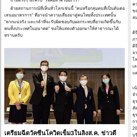
ถามตรงๆ นะครับ "ใจคอทำด้วยอะไร?"
คว
ด้วยสถานการณ์ที่เห็นทั่วโลกเช่นนี้ "คนหรือกลุ่มคนที่เป็นต้นตอ
ขณ
เสนอมาตรการ" ที่อาจนำความเสี่ยงมาสู่คนไทยทั้งประเทศนั้น
สม
"หากแน่จริง และกล้าที่จะรับผิดชอบกับผลกระทบที่อาจเกิดขึ้นกับ
คนทั้งประเทศในอนาคต" ขอให้แสดงตัวออกมาให้สาธารณะได้
ดิ
ทราบครับ
ภา
ดิ
จา
โฟ
เล
แต
เน
จำ
ธุ
สั
ธุ
กา
20
เตรียมฉีดวัคซีนโควิดเข็ม3ในลิงส.ค. ข่าวดี
บร