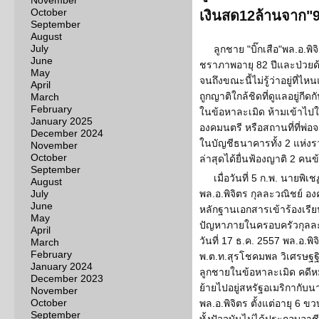
November
October
เงินสด12ล้านจาก"9
September
August
July
ลูกชาย "บิ๊กเสือ"พล.อ.พิ
June
ชราภาพอายุ 82 ปีและป่วยด
May
จนถึงขณะนี้ไม่รู้ว่าอยู่ที่
April
ถูกญาติใกล้ชิดที่ดูแลอยู่กี
March
February
ในข้อหาละเมิด ห้ามเข้าไป
January 2025
องคมนตรี หรือสถานที่ที่พ่อจะ
December 2024
ในบัญชีธนาคารทั้ง 2 แห่งรว
November
October
ล่าสุดได้ยื่นฟ้องญาติ 2 คน
September
เมื่อวันที่ 5 ก.พ. นายพิ
August
July
พล.อ.พิจิตร กุลละวณิชย์ อ
June
หลักฐานเอกสารเข้าร้องเรียนก
May
ปัญหาภายในครอบครัวกุลละวณ
April
วันที่ 17 ธ.ค. 2557 พล.อ.พ
March
February
พ.ต.ท.สุรโชคมพล วิเศรษฐฐิต
January 2024
ลูกชายในข้อหาละเมิด คดีหม
December 2023
ย้ายไปอยู่สหรัฐอเมริกากับ
November
October
พล.อ.พิจิตร ตั้งแต่อายุ 6 ขว
September