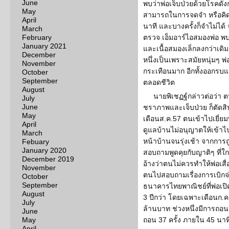
June
พบว่าพ่อเจ็บป่วยด้วยโรคดัง
May
สามารถในการจดจำ หรือคิดเ
April
นาที และบางครั้งก็จำไม่ได
March
February
ตรวจ เอ็มอาร์ไอสมองพ่อ พ
January 2021
และเนื้อสมองเล็กลงกว่าเดิม 3
December
หนึ่งเป็นเพราะสมัยหนุ่มๆ
November
กระเทือนมาก อีกทั้งออกร
October
September
ตลอดชีวิต
August
นายพิเชฏฐ์กล่าวต่อว่า ตนอ
July
June
ชราภาพและเจ็บป่วย ก็ตัดสิ
May
เดือนส.ค.57 ตนเข้าไปเยี่ยมพ
April
ดูแลบ้านไม่อนุญาตให้เข้าไ
March
หน้าบ้านจนรุ่งเช้า จากการ
Febuary
January 2020
สอบถามพูดคุยกับญาติๆ ที่ใก
December 2019
อ้างว่าตนไม่ควรทำให้พ่อเสื่อ
November
ตนไปสอบถามเรื่องการเบิกจ
October
September
ธนาคารไทยพาณิชย์ที่พ่อเปิด
August
3 ปีกว่า โดยเฉพาะเดือนก.ค
July
ล้านบาท ช่วงหนึ่งมีการถอ
June
May
ถอน 37 ครั้ง ภายใน 45 นาท
April