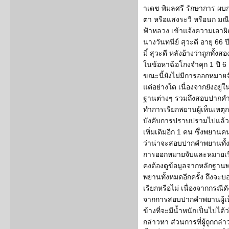
าเดช พิมลศรี รักษาการ ผบ
ตา หรือแสงระวี หรือนก มณีจัน
ฟ้าหลวง เข้าแจ้งความเอาผิด
นางวันทนีย์ สุวะดี อายุ 66
มิ์ สุวะดี หลังอ้างว่าถูกทั
ในข้อหาฉ้อโกงจำคุก 1 ปี 6 
ขณะนี้ยังไม่มีการออกหมายจั
แต่อย่างใด เนื่องจากยังอย
ฐานต่างๆ รวมถึงสอบปากคำพ
ทำการเรียกพยานผู้เห็นเหต
บังคับการปราบปรามไปแล้ว
เพิ่มเติมอีก 1 คน ซึ่งพยานคน
ว่าน่าจะสอบปากคำพยานทั้ง
การออกหมายจับและหมายเรีย
คงต้องดูข้อมูลจากหลักฐาน
พยานทั้งหมดอีกครั้ง ถึงจ
เรียกหรือไม่ เนื่องจากกรณีดั
จากการสอบปากคำพยานผู้เห็น
ข้างที่จะมีน้ำหนักเป็นไปไ
กล่าวหา ส่วนการที่ผู้ถูกกล