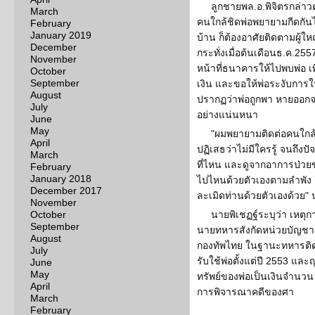
ลูกชายพล.อ.พิจิตรกล่าวต
March
คนใกล้ชิดพ่อพยายามกีดกันไ
February
January 2019
บ้าน ก็ต้องอาศัยติดตามผู้ใหญ
December
กระทั่งเมื่อต้นเดือนธ.ค.25
November
หน้าที่ธนาคารให้ไปพบพ่อ เพ
October
September
เงิน และขอให้พ่อระงับการ
August
ปรากฏว่าพ่อถูกพา หายออกจ
July
อย่างแน่นหนา
June
May
"ผมพยายามติดต่อคนใกล้ชิ
April
ปฏิเสธว่าไม่มีใครรู้ จนถึงปัจ
March
ที่ไหน และดูจากอาการป่วยข
February
January 2018
ไปไหนด้วยตัวเองตามลำพัง ยิ่
December 2017
ละเมิดท่านด้วยตัวเองด้วย" 
November
October
นายพิเชฏฐ์ระบุว่า เหตุก
September
นายทหารสังกัดหน่วยบัญช
August
กองทัพไทย ในฐานะทหารติดต
July
รับใช้พ่อตั้งแต่ปี 2553 และ
June
May
ทรัพย์ของพ่อเป็นเงินจำนวน
April
การพิจารณาคดีของศา
March
February