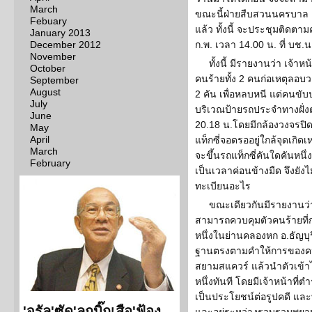
March
ขณะนี้ฝ่ายสืบสวนนครบาล อ
Febuary
แล้ว ทั้งนี้ จะประชุมติดตาม
January 2013
December 2012
ก.พ. เวลา 14.00 น. ที่ บช.น
November
ทั้งนี้ มีรายงานว่า เจ้าห
October
คนร้ายทั้ง 2 คนก่อเหตุลอบว
September
August
2 คัน เพื่อหลบหนี แต่คนขั
July
บริเวณป้ายรถประจำทางฝั่ง
June
20.18 น.โดยมีกล้องวงจรปิด 
May
April
แท็กซี่จอดรออยู่ใกล้จุดเกิดเ
March
จะขึ้นรถแท็กซี่คันใดคันหนึ
February
เป็นเวลาค่อนข้างมืด จึงยังไ
ทะเบียนอะไร
ขณะเดียวกันมีรายงานว่า
สามารถควบคุมตัวคนร้ายที่ก่
หนึ่งในย่านคลองหก อ.ธัญบุร
ฐานตรงตามคำให้การของคนขับ
สยามสแควร์ แล้วนำตัวเข้
หนึ่งทันที โดยมีเจ้าหน้าที
เป็นประโยชน์ต่อรูปคดี และ
'จรัล'ซัด'ลูกบิ๊กเสือ'ฟ้อง