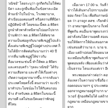
วณิชย์" โดยระบุว่า ถูกกีดกันไม่ให้พบ
เมื่อเวลา 17.00 น. วันที่ 
บิดา และถูกยื่นฟ้องในข้อหาละเมิด
ข่าวได้เดินทางไปกราบนมั
ห้ามเข้าไปในบ้าน, โรงพยาบาล,
ยอม กัลยาโณ เพื่อสัมภาษณ์เ
ทำเนียบองคมนตรี หรือสถานที่ที่บิดา
ยล ว่า อาจถูก คสช. เรียกต
ปฏิบัติหน้าที่ โดยขณะนี้พล.อ.พิจิตร
ว่า อาตมาพูดเป็นกลาง ก็เหม
ถูกนำตัวพาตัวหนีหายไปออกไปจาก
ที่พูดกัน คนอื่นเขาพูดแรง
บ้านพักว่า พล.อ.พิจิตรได้ตัดขาด
อย่าสั่งสมไอ้ความอคติ สอ
ความเป็นพ่อลูกกับนายพิเชฏฐ์ไปแล้ว
ขอให้จัดการให้มันเสมอภาค แ
ตั้งแต่นายพิเชฏฐ์ไปอยู่ต่างประเทศ ก็
เช่นสมมติว่านาย ก. นาย ข.
ไม่ได้มีการติดต่อกันนานกว่า 40 ปี
เมือง แต่ถ้าปล่อยให้ลอยนวล
การที่นายพิเชฏฐ์ให้ข่าวกับ
จะเหมือนกับที่เขาพูดกันมา
สื่อมวลชนเช่นนี้ ทำให้พล.อ.พิจิตร
พูดตอนหลัง เพียงแต่เห็นว่าคำ
และครอบครัว "กุลละวณิชย์" ได้รับ
เป็นธรรม โดนเล่นแต่เรา อี
ความเสียหาย และทำให้เรื่องต่างๆ
พระพยอมกล่าวต่อว่า ตอ
เกิดความยุ่งยากมากขึ้น การกลับมา
ล้มเหลวในความน่าเชื่อถือ 
ประเทศไทยครั้งนี้ ตนถามว่า จะเข้า
ถอดถอนนายกฯ ปู ประเทศอยู
มาทำประโยชน์อะไรให้กับคนรอบ
ออกจากฎหมายอยู่ลำบาก นาย
ข้าง สำหรับพล.อ.พิจิตรในขณะนี้
วเวอร์ สู้กองทัพไม่ได้ แต
สบายดี แต่ไม่ขอเปิดเผยว่าพักอยู่
กฎหมาย เหมือนกฎหมายขายได
ที่ไหน
ยาก