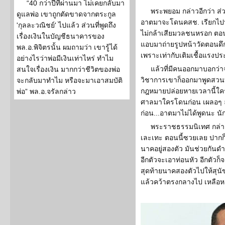
“40 กว่าปีที่ผ่านมา ไม่เคยกลับมา
พระพยอม กล่าวอีกว่า ส่ว
ดูแลพ่อ เขาถูกตัดขาดจากตระกูล
อาตมาจะโดนคสช. เรียกไปปร
'กุลละวณิชย์' ไปแล้ว ส่วนที่พูดถึง
ไม่กล้าเสียมวลชนหรอก ตอนน
เรื่องเงินในบัญชีธนาคารของ
แอบมาถ่ายรูปหน้าวัดตอนดึ
พล.อ.พิจิตรนั้น ผมถามว่า เขารู้ได้
เพราะเท่ากับเติมเชื้อแรงปร
อย่างไรว่าพ่อมีเงินเท่าไหร่ ทำไม
แล้วที่มีคนออกมาบอกว่า
สนใจเรื่องเงิน มากกว่าชีวิตของพ่อ
วิชาการเขาก็ออกมาพูดสวนท
จะกลับมาทำไม หรือจะมาเอาสมบัติ
กฎหมายปล่อยหายเวลานี้ใครท
พ่อ” พล.อ.จรัลกล่าว
ศาลมาใครโดนก่อน เผลอๆ ล
ก่อน...อาตมาไม่ได้พูดนะ น
พระราชธรรมนิเทศ กล่าวต
เละเทะ ตอนนี้ซวยเลย ปากก็แห
นาคอยู่สองตัว มันช่วยกันดำ
อีกตัวจะเอาท่อนหัว อีกตัวก
สุดท้ายนาคสองตัวไปให้สุนัข
แล้วคว้าตรงกลางไป เหลือหา