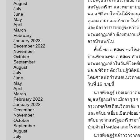
ทั้งปัจจุบันไม่ได้ประกอบอาช
August
สหรัฐอเมริกา และพยายามบุ
July
พล.อ.พิจิตร โดยไม่ได้รับอน
June
May
ดูแลความปลอดภัยภายในบ้าน 
April
และมีอาการป่วยอยู่ระหว่าง
March
พระมงกุฎเกล้า ต้องอับอายเส
February
January 2023
จากบ้านพักไป
December 2022
ทั้งนี้ พล.อ.พิจิตร ขอให
November
October
บ้านพักของพล.อ.พิจิตร ทำ
September
พระมงกุฎเกล้าในวันที่โจทก์
August
พล.อ.พิจิตร ต้องไปปฏิบัติ
July
โดยศาลนัดกำหนดแนวทางกา
June
May
วันที่ 16 ก.พ.นี้
April
นายพิเชฏฐ์ เปิดเผยว่าตน
March
February 2022
อยู่สหรัฐอเมริกาเมื่ออายุ 14 
January 2022
กรุงเทพคริสเตียนวิทยาลัย ระ
December
และกลับมาเยี่ยมเยือนพ่ออย่
November
กลับมาจากสหรัฐอเมริกามาใช
October
September
ป่วยด้วยโรคปอด และโรคส
August
นายพิเชฏฐ์กล่าวว่าจาก
July