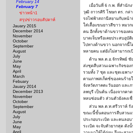
February 14
เมื่อวันที่ 6 ก.พ. ที่สำ
February 7
วุฒิ ถาวรศิริ โฆษก ตร. กล่า
ข่าวหน้า1
รถไฟฟ้าสถานีสยามกับหน้าห
สรุปข่าวรอบสัปดาห์
ใส่เสื้อแขนยาวสีขาว หมวกแ
Jauary 2015
December 2014
คน อีกทั้งขาด้านขวาของคน
November
บาดเจ็บหรือเคยประสบอุบัติ
October
ไปทางด้านขวา นอกจากนี้ได
September
August
หลายคน แต่ยังไม่สามารถเปิ
July
ด้าน พล.ต.อ.จักรทิพย์ ช
June
ส่งชุดสืบสวนเฉพาะกิจของ
May
April
รวมทั้ง 7 ชุด และชุดเฉพาะ
March
ตามภาพสเก็ตช์ของคนร้ายในพื
Febuary
จังหวัดภาคตะวันออก และภา
Jauary 2014
December 2013
ลพบุรี เป็นต้น เนื่องจากคาด
November
หลบซ่อนตัว ส่วนตัวยังคงเช
October
ส่วน พล.ต.ท.ศรีวราห์ ร
September
August
ขณะนี้ขั้นตอนการสืบสวนแบ่
July
ประกอบระเบิด และคนลอบว
June
ระเบิด จะจับตัวยากสุด ดังนั
May
April
วานมาให้ได้ก่อน จึงจะสา