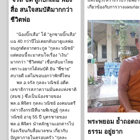
และอยู่ระหว่างรวบรวมพยาน
เกี่ยวข้องกับการวางแผนก่อเห
สื่อ สนใจสมบัติมากกว่า
ชีวิตพ่อ
"น้องบิ๊กเสือ" โต้ "ลูกชายบิ๊กเสือ"
แฉ 40 กว่าปีไม่เคยกลับมาดูแลพ่อ
จนถูกตัดจากตระกูล "กุลละวณิชย์"
แต่ตอนนี้จะมาสนใจเรื่อง "เงิน"
มากกว่า "ชีวิตพ่อ" เชื่อกลับมาไทย
เพราะอยากได้สมบัติ ยัน "พี่ชาย"
สบายดี แต่ไม่ขอบอกว่าพักที่ไหน
พล.อ.จรัล กุลละวณิชย์ อดีต
เลขาธิการสภาความมั่นคงแห่งชาติ
(สมช.) ซึ่งเป็นน้องชายของ
พล.อ.พิจิตร กุลละวณิชย์ องคมนตรี
กล่าวถึงกรณีที่นายพิเชฏฐ์ กุลละ
วณิชย์ อายุ 55 ปี บุตรชายของ
พระพยอม ย้ำถอดถอ
พล.อ.พิจิตร นำหลักฐานเอกสารไป
ร้องเรียนกับสื่อมวลชน เกี่ยวกับ
ธรรม อยู่ยาก
ปัญหาภายในครอบครัว "กุลละ