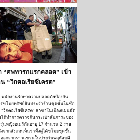
ก “ศพทารกแรกคลอด” เข้า
าน “วิกตอเรียซีเครต”
พนักงานรักษาความปลอดภัยป้องกัน
รขโมยทรัพย์สินประจำร้านชุดชั้นในชื่อ
ง “วิกตอเรียซีเครต” สาขาในเมืองแมนฮัต
นได้ทำการตรวจค้นกระเป๋าสัมภาระของ
ยรุ่นหญิงอเมริกันอายุ 17 จำนวน 2 ราย
ังจากสังเกตเห็นว่าทั้งคู่ได้ขโมยชุดชั้น
ออกจากราวแขวนในบ่ายวันพฤหัสบดี