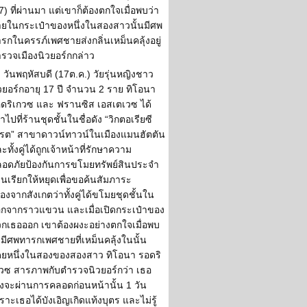
7) ที่ผ่านมา แต่เขาก็ต้องตกใจเมื่อพบว่า
ยในกระเป๋าของหนึ่งในสองสาวนั้นมีศพ
รกในครรภ์เพศชายส่งกลิ่นเหม็นคลุ้งอยู่
รวจเมืองนิวยอร์กกล่าว
วันพฤหัสบดี (17ต.ค.) วัยรุ่นหญิงชาว
วยอร์กอายุ 17 ปี จำนวน 2 ราย ทิโอนา
ดริเกวซ และ ฟรานซิส เอสเตเวซ ได้
้าไปที่ร้านชุดชั้นในชื่อดัง “วิกตอเรียซี
รต” สาขาดาวน์ทาวน์ในเมืองแมนฮัตตัน
ะทั้งคู่ได้ถูกเจ้าหน้าที่รักษาความ
อดภัยป้องกันการขโมยทรัพย์สินประจำ
านเรียกให้หยุดเพื่อขอค้นสัมภาระ
ื่องจากสังเกตว่าทั้งคู่ได้ขโมยชุดชั้นใน
กจากราวแขวน และเมื่อเปิดกระเป๋าของ
กเธอออก เขาต้องผงะอย่างตกใจเมื่อพบ
ามีศพทารกเพศชายที่เหม็นคลุ้งในนั้น
ยหนึ่งในสองของสองสาว ทิโอนา รอดริ
วซ สารภาพกับตำรวจนิวยอร์กว่า เธอ
ิ่งจะผ่านการคลอดก่อนหน้านั้น 1 วัน
ราะเธอได้บังเอิญเกิดแท้งบุตร และไม่รู้