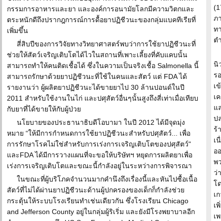
(1
กรรมการอาหารและยา และองค์การอนามัยโลกมีความวิตกและ
ภา
ตระหนักดีถึงปรากฎการณ์การดื้อยาปฏิชีวนะของกลุ่มแบคทีเรียที่
ทา
เพิ่มขึ้น
ตำ
สี่สิบปีของการวิจัยทางวิทยาศาสตร์พบว่าการใช้ยาปฏิชีวนะที่
ช่วยให้สัตว์เจริญเติบโตได้ไวในสถานที่เพาะเลี้ยงที่คับแคบนั้น
นิ
สามารถทำให้คนติดเชื้อได้ ซึ่งในความเป็นจริงเชื้อ Salmonella นี้
รอ
สามารถรักษาด้วยยาปฏิชีวนะที่ใช้ในคนและสัตว์ แต่ FDA ได้
เข
รายงานว่า ผู้ผลิตยาปฏิชีวนะได้ขายยาไป 30 ล้านปอนด์ในปี
เค
2011 สำหรับใช้งานในไก่ และปศุสัตว์อื่นๆนั้นสูงถึงสี่เท่าเมื่อเทียบ
แล
กับยาที่ได้ขายให้กับผู้ป่วย
ปล
นโยบายของประธานาธิบดีโอบามา ในปี 2012 ได้มีจุดมุ่ง
ร้
หมาย “ให้มีการกำหนดการใช้ยาปฏิชีวนะสำหรับปศุสัตว์... เพื่อ
เน
การรักษาโรคไม่ใช่สำหรับการเร่งการเจริญเติบโตของปศุสัตว์"
ออ
และFDA ได้มีการวางแผนที่จะขอให้บริษัทฯ หยุดการผลิตยาเพื่อ
พว
เร่งการเจริญเติบโตและขณะนี้กำลังอยู่ในระหว่างการพิจารณา
ว่
ในขณะที่ผู้บริโภคจำนวนมากคำนึงถึงเรื่องนี้และหันไปซื้อเนื้อ
โด
สัตว์ที่ไม่ได้ผ่านยาปฏิชีวนะด้านผู้ปกครองของเด็กก็กำลังช่วย
เก
กระตุ้นให้ระบบโรงเรียนทำเช่นเดียวกัน ซึ่งโรงเรียน Chicago
เพ
and Jefferson County อยู่ในกลุ่มผู้ริเริ่ม และยังมีโรงพยาบาลอีก
เพ