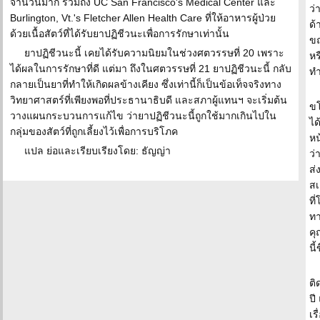
จำนวนมาก รวมถึง UC San Francisco's Medical Center และ
ว่
Burlington, Vt.'s Fletcher Allen Health Care ที่ให้อาหารผู้ป่วย
ด้
ด้วยเนื้อสัตว์ที่ได้รับยาปฏิชีวนะเพื่อการรักษาเท่านั้น
ขณ
ยาปฏิชีวนะนี้ เคยได้รับความนิยมในช่วงศตวรรษที่ 20 เพราะ
หร
ได้ผลในการรักษาที่ดี แต่มา ถึงในศตวรรษที่ 21 ยาปฏิชีวนะนี้ กลับ
ทำ
กลายเป็นยาที่ทำให้เกิดผลข้างเคียง ซึ่งเท่านี้ก็เป็นข้อเท็จจริงทาง
วิทยาศาสตร์ที่เพียงพอที่ประธานาธิบดี และสภาผู้แทนฯ จะเริ่มต้น
ขโ
วางแผนกระบวนการแก้ไข ว่ายาปฏิชีวนะนี้ถูกใช้มากเกินไปใน
ได
กลุ่มของสัตว์ที่ถูกเลี้ยงไว้เพื่อการบริโภค
หน
แปล ย่อและเรียบเรียงโดย: ธัญญ่า
ว่
ส่
สเ
ที
ทา
คุ
นี
ติ
ปี
เร