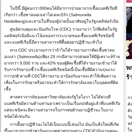
ในปีนี้ มีผู้คนกว่า300คนได้มีอาการป่วยมาจากเชื้อแบคทีเรียที่
เรียกว่า เชื้อซาลมอเนล่าไฮเดลเบิร์ก (Salmonella
Heidelberg)และสามในสี่ของผู้ป่วยนั้นอาศัยอยู่ในรัฐแคลิฟอร์เนีย
ศูนย์ควบคุมและป้องกันโรค (CDC) รายงานว่า ไก่ที่ผลิตในรัฐ
แคลิฟอร์เนียมีแนวโน้มของการระบาดของเชื้อแบคทีเรียชนิดนี้
และแบคทีเรียนี้มีความสามารถที่ดื้อต่อยาปฏิชีวนะทั่วไป
ทาง CDC ประมาณการว่าถ้าไม่ได้รายงานการติดเชื้อซาลม
อเนล่า (Salmonella)เพียง 29 กรณีสามารถส่งผลให้มีผู้เคราะห์ร้าย
มากกว่า 9,000 ราย และ42% ของผู้ติดเชื้อที่ได้รายงานเข้ามาได้
พ
รับการรักษาบ่งชี้ว่าเชื้อแบคทีเรียชนิดนี้เป็นเชื้อที่มีความรุนแรง
กว่าปกติ ตามที่ CDCได้รายงาน ยาป้องกันอาจจะทำให้เพิ่มความ
ร้
เสี่ยงในการรักษาหรืออาจจะทำให้การรักษาล้มเหลวในบุคคลที่ติด
เชื้อ
ศาสตราจารย์ของมหาวิทยาลัยแห่งรัฐไอโอวา ไม่ได้ห่วงที่
กา
แบคทีเรียมีความต้านทานยาเพราะเป็นเรื่องปกติอยู่แล้วที่แบคทีเรีย
ดั
แต่ละชนิดจะมีความสามารถในการต่อต้านยาปฏิชีวนะในบาง
ตั
ชนิดได้เช่นกัน
วั
หล
การดื้อยาปฏิชีวนะไม่ได้เป็นแบบนี้เสมอไป มันเป็นสิ่งใหม่ที่เกิด
ใน
ขึ้นมาจากการทำฟาร์มแบบอุตสาหกรรมทาง CDCสำนักงานคณะ