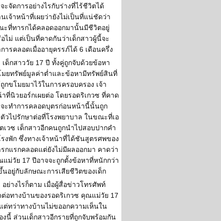
าจะจัดการอย่างไรกับร่างที่ไร้ชีวิตได้
านเจ้าหน้าที่เผยว่ายังไม่เป็นที่แน่ชัดว่า
ะที่ทารกได้คลอดออกมานั้นมีชีวิตอยู่
ือไม่ แต่เป็นที่คาดกันว่าเด็กสาวผู้นี้จะ
การคลอดเมื่ออายุครรภ์ได้ 6 เดือนครึ่ง
เด็กสาววัย 17 ปี ทั้งคู่ถูกจับด้วยข้อหา
มยทรัพย์มูลค่าต่ำและข้อหามีทรัพย์สินที่
้ถูกขโมยมาไว้ในการครอบครอง เจ้า
้าที่นิวยอร์กเผยต่อ โดยรอดริเกวซ ที่คาด
าจะทำการคลอดบุตรก่อนหน้านี้นั้นถูก
งตัวไปรักษาต่อที่โรงพยาบาล ในขณะที่เอ
ตเวซ เด็กสาวอีกคนถูกนำไปสอบปากคำ
่โรงพัก ซึ่งทางเจ้าหน้าที่ได้ชันสูตรศพของ
รกแรกคลอดแต่ยังไม่มีผลออกมา คาดว่า
ณแม่วัย 17 ปีอาจจะถูกตั้งข้อหาที่หนักกว่า
้ขึ้นอยู่กับลักษณะการเสียชีวิตของเด็ก
อย่างไรก็ตาม เมื่อผู้สื่อข่าวโทรศัพท์
ดต่อทางบ้านของรอดริเกวซ คุณแม่วัย 17
 แต่ทว่าทางบ้านไม่ขออกความเห็นใน
ื่องนี้ ส่วนเด็กสาวอีกรายที่ถูกจับพร้อมกัน