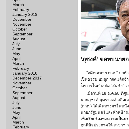
March
February
January 2019
December
November
October
September
August
July
June
May
April
'ภุชงค์' ขอพบนายกฯ
March
February
"อดีตเลขาฯ กกต." บุกทำ
January 2018
December 2017
เป็นธรรม ปมถูก กกต.เลิกจ้า
November
ให้การในศาลปม "สมชัย" จ่
October
September
เมื่อวันที่ 18 ธ.ค.58 ท
August
นายภุชงค์ นุตราวงศ์ อดีต
July
(กกต.) ได้เดินทางมายื่นหนั
June
May
นายกรัฐมนตรีและหัวหน้าค
April
เพื่อเรียกร้องขอความเป็น
March
ดุลพินิจประกาศให้ เลขาฯ
February