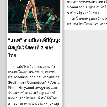
กระทรวงการต่างประเทศ เดิ
ของพลเอก ประยุทธ์ จันทร
ชาติ ต่อรัฐบาลกัมพูชา
ทั้งนี้ นายกรัฐมนตรีฮุน 
ประเทศไทยโดยจะเดินทางกลั
“แนท” งามมีเสน่ห์มีลุ้นสูง
มิสยูนิเวิร์สคนที่ 3 ของ
ไทย
ผ่านพ้นไปแล้วอย่างงดงาม ยัง
ประทับใจแฟนนางงามอยู่ กับการ
ประกวดมิสยูนิเวิร์ส รอบพรีลิมมินารี่
(Preliminary Competition) ที่ Axis at
Planet Hollywood สหรัฐฯ แน่นอน
ว่า แนท อนิพรณ์ เฉลิมบูรณะวงศ์
สาวงามจากไทยแลนด์ ทำได้ดีโดด
เด่นอย่างแรง กูรูนางงามหลายคนพูด