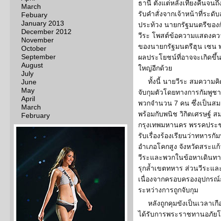
ธานี ตั้งแต่หลังเที่ยงคืนจ
March
รับคำสั่งจากเจ้าหน้าที่ระดั
Febuary
January 2013
ประท้วง นายกรัฐมนตรีของ
December 2012
วีระ โพสต์ข้อความแสดงควา
November
ของนายกรัฐมนตรีฮุน เซน พ
October
September
ผลประโยชน์ที่อาจจะเกิด
August
ใหญ่อีกด้วย
July
ทั้งนี้ นายวีระ สมความค
June
May
จับกุมตัวโดยทางการกัมพูชาเ
April
พวกจำนวน 7 คน ซึ่งเป็นสม
March
พร้อมกับพนิช วิกิตเศรษฐ์ 
February
กรุงเทพมหานคร พรรคประชาธ
รับเรื่องร้องเรียนว่าทหารก
อำเภอโคกสูง จังหวัดสระแก
วีระและพวกในข้อหาเดินท
รุกล้ำเขตทหาร ส่วนวีระและ
เนื่องจากครอบครองอุปกรณ์
ระหว่างการถูกจับกุม
หลังถูกคุมขังเป็นเวลาเกื
ได้รับการพระราชทานอภัยโทษ