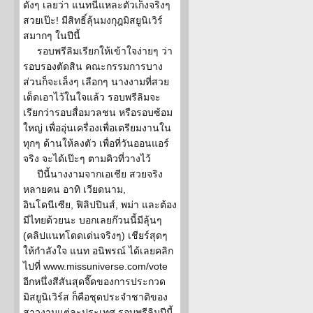
ดังๆ เลยว่า แนทนี่แหละตัวเก็งจริงๆ
สวยเป๊ะ! มีสิทธิ์ลุ้นมงกุฎมิสยูนิเวิร์
สมากๆ ในปีนี้
รอบพรีลิมเรียกให้เข้าใจง่ายๆ ว่า
รอบรองตัดสิน คณะกรรมการบาง
ส่วนก็จะเล็งๆ เลือกๆ นางงามที่สวย
เด็ดเอาไว้ในใจแล้ว รอบพรีลิมจะ
เรียกว่ารอบสื่อมวลชน หรือรอบซ้อม
ใหญ่ เพื่ออุ่นเครื่องเพื่อเตรียมงานใน
ทุกๆ ด้านให้ลงตัว เพื่อที่วันออนแอร์
จริง จะได้เป๊ะๆ ตามคิวที่วางไว้
ปีนี้นางงามจากเอเชีย สวยจริง
หลายคน อาทิ เวียดนาม,
อินโดนีเซีย, ฟิลิปปินส์, พม่า และต้อง
มีไทยด้วยนะ บอกเลยก๊วนนี้มีลุ้นๆ
(คลิปแนทโดดเด่นจริงๆ) เชียร์สุดๆ
ให้กำลังใจ แนท อนิพรณ์ ได้เลยคลิก
ไปที่ www.missuniverse.com/vote
อีกหนึ่งสีสันสุดจี๊ดของการประกวด
มิสยูนิเวิร์ส ก็คือชุดประจำชาติของ
สาวงามแต่ละประเทศ รอบพรีลิมปีนี้