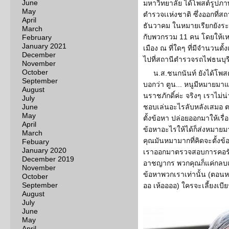
June
มหาวิทยาลัย ได้โพสต์รูปภา
May
ตำรวจเเห่งชาติ ซึ่งออกที่สถ
April
ธันวาคม ในหมายเรียกยังระบุ
March
กับพวกรวม 11 คน โดยให้เหต
February
January 2021
เมือง ณ ที่ใดๆ ที่มีจำนวนตั
December
ไปที่สถานีตำรวจรถไฟธนบุรี
November
October
น.ส.ชนกนันท์ ยังได้โพสต์
September
บอกว่า ตูน... หนูมีหมายมาแ
August
นราชภักดิ์ค่ะ จริงๆ เราไม
July
June
ชอบเล่นอะไรลับหลังเสมอ ตอ
May
ตั้งข้อหา ปล่อยออกมาให้เรื่
April
ข้อหาอะไรให้ได้ก็ส่งหมาย
March
คุณมันหมามากที่คิดจะตั้งข้
Febuary
January 2020
เราออกมาตรวจสอบการคอรัป
December 2019
อาชญากร พวกคุณก็แค่กลบเก
November
ข้อหาพวกเราเท่านั้น (ตอนหยิ
October
September
ออ เห้ออออ) ใครจะเลี้ยงเบีย
August
July
June
May
April