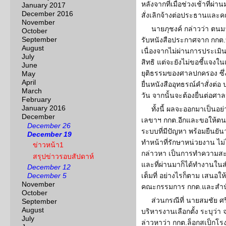
หลังจากที่เมื่อช่วงเช้าที่ผ่
January 2017
December 2016
สั่งเลิกจ้างต่อประธานและ
November
นายภุชงค์ กล่าวว่า ตนมาย
October
September
รับหนังสือประกาศจาก กกต.
August
เนื่องจากไม่ผ่านการประเมิ
July
สิทธิ แต่จะยังไม่ขอชี้แจงใน
June
ยุติธรรมของศาลปกครอง ซึ่ง
May
April
ยื่นหนังสืออุทธรณ์คำสั่งต
March
วัน จากนั้นจะต้องยื่นต่อศ
February
January 2016
ทั้งนี้ ผลจะออกมาเป็นอย
December
เลขาฯ กกต.อีกและขอให้ตนเป
December 26
ระบบที่มีปัญหา พร้อมยืนยัน
December 19
ทำหน้าที่รักษาหน่วยงาน ไม
ข่าวหน้า1
กล่าวหา เป็นการทำความส
สรุปข่าวรอบสัปดาห์
และที่ผ่านมาก็ได้ทำงานใน
December 12
December 5
เต็มที่ อย่างไรก็ตาม เสนอใ
November
คณะกรรมการ กกต.และสำนั
October
ส่วนกรณีที่ นายสมชัย ศ
September
August
บริหารงานเลือกตั้ง ระบุว่า
July
ล่าวหาว่า กกต.ล็อกสเป็กโร