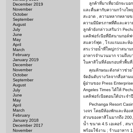
ลูกค้าที่มาเที่ยวมักจะบอ
December 2019
November
และตื่นตากับความกว้างใหญ
October
สะอาด , ความหลากหลายขอ
September
ความมีมิตรภาพที่ดีและคว
August
July
ลูกค้ายังกล่าวเสริมว่า Pec
June
แคลิฟอร์เนียที่มีสนามกอล์ฟ
May
สแควร์ฟุต , โรงแรมและห้อ
April
สระว่ายน้ำที่ใหญ่กว่าสนามฟุ
March
February
อาหารจำนวนมาก รวมถึงบาร
January 2019
ในคาสิโนที่ล้อมรอบทั่วพื้นที่
December
November
คุณลักษณะดังกล่าวช่วย
October
จัดอันดับรางวัลจากสื่อสามแห่
September
ผู้อ่านของ Press Enterpri
August
Angeles Times ได้ให้ Pechan
July
June
แคลิฟอร์เนียตอนใต้ประจำป
May
Pechanga Resort Casino
April
March
วงจร โดยมีห้องพักและห้องสวี
February
ส่วนของคาสิโนมากถึง 200,
January 2018
น้ำ ขนาด 4.5 เอเคอร์ , สน
December 2017
November
พร้อมใช้งาน ; ร้านอาหาร 12