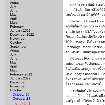
August
ผลสำรวจระดับประเทศได
July
ว่าคาสิโนใดเป็นคาสิโนที่ดี
June
May
เป็นโรงแรมคาสิโนที่ดีที่ส
April
Pechanga Resort Casino
March
ตกที่ดีที่สุดที่อยู่นอกลาส เว
February
January 2023
อ่านนิตยสาร USA Today’s n
December 2022
Resort Casino เป็นรีสอร์ทค
November
ได้รับการเสนอชื่อในรางวัล
October
September
Pechanga Resort Casino เป
August
อ่านทั่วประเทศสหรัฐอเมริก
July
June
ผู้ชื่นชอบ Pechanga จาก
May
พนักงานของ Pechanga ว่าพ
April
โนในเมืองเตเมคูลาแห่งนี
March
USA Today’s national 10B
February 2022
January 2022
โหวตสำหรับคาสิโนที่พวกเ
December
โดยการลงคะแนนปิดรับไปเมื่อ
November
October
การจับอันดับในรอบสุดท้
October 30
กลาส เวกัส คาสิโนแห่งหนึ
October 23
สหรัฐอเมริกาได้อันดับที่ 1 
ข่าวหน้า 1