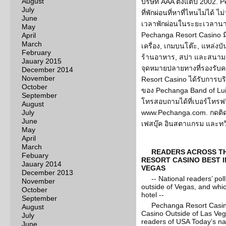
August
บริษัท AAA ตั้งแต่ปี 2002
July
ที่พักผ่อนที่หาที่ไหนไม่ได้ 
June
เวลาพักผ่อนในระยะเวลานานม
May
Pechanga Resort Casino ม
April
March
เครื่อง, เกมบนโต๊ะ, แหล่งบั
February
ร้านอาหาร, สปา และสนามก
Jauary 2015
จุดหมายปลายทางที่รองรับ
December 2014
November
Resort Casino ได้รับการบร
October
ของ Pechanga Band of Luis
September
โทรสอบถามได้ที่เบอร์โทรฟร
August
July
www.Pechanga.com. กดติ
June
เฟสบุ๊ค อินสตาแกรม และทว
May
April
March
READERS ACROSS T
Febuary
RESORT CASINO BEST I
Jauary 2014
VEGAS
December 2013
-- National readers’ pol
November
outside of Vegas, and whic
October
hotel --
September
Pechanga Resort Casin
August
Casino Outside of Las Veg
July
readers of USA Today’s na
June