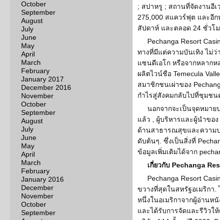
October
; สปาหรู ; สถานที่จัดงาน
September
275,000 สแควร์ฟุต และอี
August
สัปดาห์ และตลอด 24 ชั่วโ
July
June
Pechanga Resort Casino 
May
ทางที่มีแต่ความบันเทิง ไม
April
March
แซนดีเอโก หรือจากหลากหลาย
February
ผลิตไวน์ชือ Temecula Valley
January 2017
สมาชิกชนเผ่าของ Pechanga ย
December 2016
กำไรสู่สังคมกลับไปที่ชุมชน
November
October
นอกจากจะเป็นจุดหมายปลา
September
แล้ว , ผู้บริหารและผู้นำข
August
July
ด้านสาธารณสุขและความปล
June
ดับต้นๆ. ซึ่งเป็นสิ่งที่ Pec
May
ข้อมูลเพิ่มเติมได้จาก pec
April
March
เกี่ยวกับ Pechanga Re
February
Pechanga Resort Casino
January 2016
December
ขวางที่สุดในสหรัฐอเมริกา.
November
หนึ่งในอเมริกาจากผู้อ่านหน
October
และได้รับการจัดและรีวิวให
September