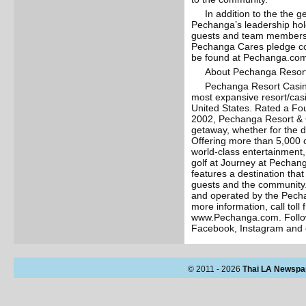
In addition to the the g
Pechanga’s leadership hold
guests and team members a
Pechanga Cares pledge co
be found at Pechanga.com
About Pechanga Resor
Pechanga Resort Casino
most expansive resort/cas
United States. Rated a Fo
2002, Pechanga Resort & 
getaway, whether for the d
Offering more than 5,000 o
world-class entertainment,
golf at Journey at Pecha
features a destination tha
guests and the community
and operated by the Pecha
more information, call toll 
www.Pechanga.com. Follo
Facebook, Instagram and
© 2011 - 2026
Thai LA Newspa