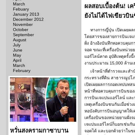
March
ผลสอบเบื้องต้น! เครื
Febuary
January 2013
ยังไม่ได้ไฟเขียวบินข
December 2012
November
October
ทางการญี่ปุ่น เปิดเผยผล
September
โดยสารของสายการบินเจแปน
August
ฝั่ง อ้างอิงบันทึกหอควบคุม
July
จอด ขณะที่เครื่องบินหน่วยย
June
May
แอร์ไลน์คาด อุบัติเหตุครั้ง
April
งานประมาณ 15,000 ล้านเย
March
February
เจ้าหน้าที่ตำรวจและสำน
กระทรวงที่ดิน สาธารณูปโภค
เปิดเผยผลการถอดเทปบทสนทน
หน้าที่หอควบคุมการบินขอ
การบินเจแปนแอร์ไลน์ และนั
เหตุเครื่องบินชนกันเมื่อช่วง
หอบังคับการบินอนุญาตให้เ
เครื่องบินของหน่วยยามฝั่งจอ
เจแปนแอร์ไลน์ก็บอกเช่นกัน
หวั่นสงครามกาซาบาน
จอดได้ และบอกด้วยว่าในขณะ