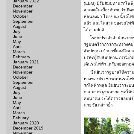
January 2022
(EBM) ผู้รับสัมปทานรถไฟฟ้
December
สาเหตุในเบื้องต้นพบว่าเกิด
November
October
หล่นลงมา โดยขณะนี้รถไฟฟ้า
September
แล้ว และในส่วนของรถไฟฟ้าไ
August
ได้ตามปกติ
July
June
โฆษกประจำสำนักนายกรัฐม
May
รัฐมนตรีว่าการกระทรวงคมนาค
April
สัมปทาน เข้ามาชี้แจงถึงสาเ
March
February
บริษัทผู้รับสัมปทาน กรณีเกิด
January 2021
เดินรถไฟฟ้า เตรียมออกกฎค
December
November
“ยืนยันว่ารัฐบาลให้ควา
October
ทางของประชาชนบนรถไฟฟ้า ถื
September
รถไฟฟ้าหลุด ยืนยันว่าระ
August
ตามมาตรฐานสากล ขอให้ป
July
June
คมนาคม จะได้ตรวจสอบพร้อ
May
นายชัย กล่าวย้ำ
April
March
Febuary
January 2020
December 2019
November