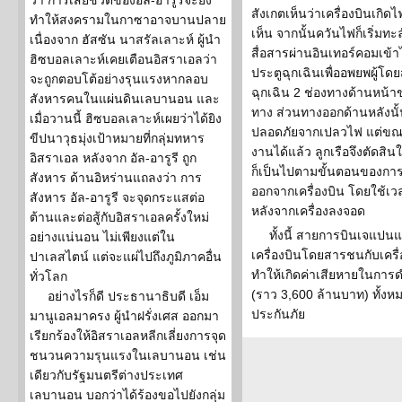
ว่า การเสียชีวิตของอัล-อารูรีจะยิ่ง
สังเกตเห็นว่าเครื่องบินเกิด
ทำให้สงครามในกาซาอาจบานปลาย
เห็น จากนั้นควันไฟก็เริ่มท
เนื่องจาก ฮัสซัน นาสรัลเลาะห์ ผู้นำ
สื่อสารผ่านอินเทอร์คอมเข้า
ฮิซบอลเลาะห์เคยเตือนอิสราเอลว่า
ประตูฉุกเฉินเพื่ออพยพผู้โ
จะถูกตอบโต้อย่างรุนแรงหากลอบ
ฉุกเฉิน 2 ช่องทางด้านหน้าข
สังหารคนในแผ่นดินเลบานอน และ
ทาง ส่วนทางออกด้านหลังนั้น
เมื่อวานนี้ ฮิซบอลเลาะห์เผยว่าได้ยิง
ปลอดภัยจากเปลวไฟ แต่ขณะ
ขีปนาวุธมุ่งเป้าหมายที่กลุ่มทหาร
งานได้แล้ว ลูกเรือจึงตัดสิน
อิสราเอล หลังจาก อัล-อารูรี ถูก
ก็เป็นไปตามขั้นตอนของการอ
สังหาร ด้านอิหร่านแถลงว่า การ
ออกจากเครื่องบิน โดยใช้เวล
สังหาร อัล-อารูรี จะจุดกระแสต่อ
หลังจากเครื่องลงจอด
ต้านและต่อสู้กับอิสราเอลครั้งใหม่
ทั้งนี้ สายการบินเจแปน
อย่างแน่นอน ไม่เพียงแต่ใน
เครื่องบินโดยสารชนกับเครื่
ปาเลสไตน์ แต่จะแผ่ไปถึงภูมิภาคอื่น
ทำให้เกิดค่าเสียหายในกา
ทั่วโลก
(ราว 3,600 ล้านบาท) ทั้งห
อย่างไรก็ดี ประธานาธิบดี เอ็ม
ประกันภัย
มานูเอลมาครง ผู้นำฝรั่งเศส ออกมา
เรียกร้องให้อิสราเอลหลีกเลี่ยงการจุด
ชนวนความรุนแรงในเลบานอน เช่น
เดียวกับรัฐมนตรีต่างประเทศ
เลบานอน บอกว่าได้ร้องขอไปยังกลุ่ม