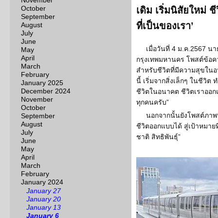
November
October
เดิม เริ่มนิสัยใหม่ 
September
ที่เป็นของเรา’
August
July
June
เมื่อวันที่ 4 ม.ค.2567 นา
May
April
กรุงเทพมหานคร โพสต์ข้อความ
March
สำหรับชีวิตที่มีความสุขในอน
February
นี้ เริ่มจากสิ่งเล็กๆ ในชีวิต
January 2025
December 2024
ชีวิตในอนาคต ชีวิตเราออกแ
November
ทุกคนครับ”
October
นอกจากนั้นยังโพสต์ภาพที่ร
September
August
ชีวิตออกแบบได้ สู่เป้าหมาย
July
ชาติ สิทธิพันธุ์”
June
May
April
March
February
January 2024
January 27
January 20
January 13
January 6