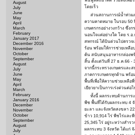
ฟื้นฟูหลังน้ำลด รวมทั้งเพื่
August
โดยเร็ว
July
June
ส่วนสถานการณ์น้ำท่วมภาคใ
May
ความคาดหมาย ในรอบ 50 ปี ท
April
March
เกษตรกรอย่างวงกว้าง ซึ่ง
February
นอนใจแต่อย่างใด โดย ร.อ
January 2017
สหกรณ์ ได้บินด่วนไปตรวจเย
December 2016
ร้อน พร้อมให้การช่วยเหลือ
November
October
ต้น สนับสนุนอาหารกล่องพร้อ
September
สิ้น ตั้งแต่วันที่ 27 ธ.ค.66
August
จากนี้กระทรวงเกษตรและสหก
July
June
ภาคการเกษตรทุกด้าน พร้อมสั
May
พื้นที่เพื่อให้ความช่วยเห
April
เยียวยาเป็นการเร่งด่วนต่อไ
March
February
ทั้งนี้ ผลกระทบด้านการเก
January 2016
พืช พื้นที่ได้รับผลกระทบ 4 
December
ยะลา และจังหวัดสงขลา 22,76
November
October
ข้าว 10,914 ไร่ พืชไร่และพื
September
25,345 ไร่ อยู่ระหว่างสำรว
August
ผลกระทบ 3 จังหวัด ได้แก่ จ
July