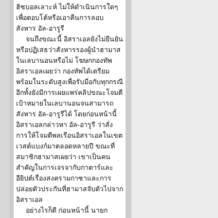
ฮิซบอลเลาะห์ ไม่ให้ดำเนินการใดๆ
เพื่อตอบโต้หรือเอาคืนการลอบ
สังหาร อัล-อารูรี
จนถึงขณะนี้ อิสราเอลยังไม่ยืนยัน
หรือปฏิเสธว่าสังหารรองผู้นำฮามาส
ในเลบานอนหรือไม่ โฆษกกองทัพ
อิสราเอลเผยว่า กองทัพได้เตรียม
พร้อมในระดับสูงเพื่อรับมือกับทุกกรณี
อีกทั้งยังมีการเผยแพร่คลิปขณะโจมตี
เป้าหมายในเลบานอนจนสามารถ
สังหาร อัล-อารูรีได้ โดยก่อนหน้านี้
อิสราเอลกล่าวหา อัล-อารูรี ว่าสั่ง
การให้โจมตีพลเรือนอิสราเอลในเขต
เวสต์แบงก์มาตลอดหลายปี ขณะที่
สมาชิกฮามาสเผยว่า เขาเป็นคน
สำคัญในการเจรจากับกาตาร์และ
อียิปต์เรื่องสงครามกาซาและการ
ปล่อยตัวประกันที่ฮามาสจับตัวไปจาก
อิสราเอล
อย่างไรก็ดี ก่อนหน้านี้ นายก