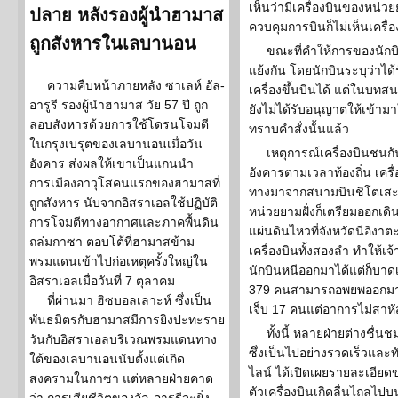
เห็นว่ามีเครื่องบินของหน่ว
ปลาย หลังรองผู้นำฮามาส
ควบคุมการบินก็ไม่เห็นเครื่
ถูกสังหารในเลบานอน
ขณะที่คำให้การของนักบิน
แย้งกัน โดยนักบินระบุว่า
ความคืบหน้าภายหลัง ซาเลห์ อัล-
เครื่องขึ้นบินได้ แต่ในบทส
อารูรี รองผู้นำฮามาส วัย 57 ปี ถูก
ยังไม่ได้รับอนุญาตให้เข้ามา
ลอบสังหารด้วยการใช้โดรนโจมตี
ทราบคำสั่งนั้นแล้ว
ในกรุงเบรุตของเลบานอนเมื่อวัน
เหตุการณ์เครื่องบินชนกัน
อังคาร ส่งผลให้เขาเป็นแกนนำ
อังคารตามเวลาท้องถิ่น เคร
การเมืองอาวุโสคนแรกของฮามาสที่
ทางมาจากสนามบินชิโตเสะ จ
ถูกสังหาร นับจากอิสราเอลใช้ปฏิบัติ
หน่วยยามฝั่งก็เตรียมออกเดิ
การโจมตีทางอากาศและภาคพื้นดิน
แผ่นดินไหวที่จังหวัดนีอิงาต
ถล่มกาซา ตอบโต้ที่ฮามาสข้าม
เครื่องบินทั้งสองลำ ทำให้เจ้
พรมแดนเข้าไปก่อเหตุครั้งใหญ่ใน
นักบินหนีออกมาได้แต่ก็บาด
อิสราเอลเมื่อวันที่ 7 ตุลาคม
379 คนสามารถอพยพออกมาได
ที่ผ่านมา ฮิซบอลเลาะห์ ซึ่งเป็น
เจ็บ 17 คนแต่อาการไม่สาหั
พันธมิตรกับฮามาสมีการยิงปะทะราย
ทั้งนี้ หลายฝ่ายต่างชื่
วันกับอิสราเอลบริเวณพรมแดนทาง
ซึ่งเป็นไปอย่างรวดเร็วและ
ใต้ของเลบานอนนับตั้งแต่เกิด
ไลน์ ได้เปิดเผยรายละเอียด
สงครามในกาซา แต่หลายฝ่ายคาด
ตัวเครื่องบินเกิดลื่นไถลไปบ