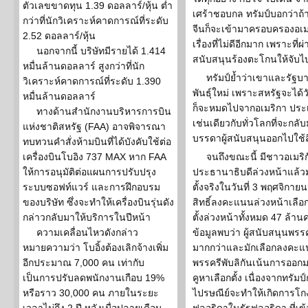
ตัวเลขขาดทุน 1.39 ดอลลาร์/หุ้น ต่ำ
เศร้าชอบกล ทรัมป์บอกว่าถ
กว่าที่นักวิเคราะห์คาดการณ์ที่ระดับ
จีนก็จะเข้ามาครอบครองอเ
2.52 ดอลลาร์/หุ้น
เรื่องที่ไม่ดีอีกมาก เพราะท
นอกจากนี้ บริษัทมีรายได้ 1.414
สนับสนุนร้องตะโกนให้จับไบ
หมื่นล้านดอลลาร์ สูงกว่าที่นัก
ทรัมป์ย้ำว่าเขาและรัฐ
วิเคราะห์คาดการณ์ที่ระดับ 1.390
พันธุ์ใหม่ เพราะสหรัฐจะได้
หมื่นล้านดอลลาร์
ก็จะหมดไปจากอเมริกา ประเท
ทางด้านสำนักงานบริหารการบิน
เช่นเดียวกับทั่วโลกที่จะกลั
แห่งชาติสหรัฐ (FAA) อาจพิจารณา
บรรดาผู้สนับสนุนออกไปใช้สิ
ทบทวนคำสั่งห้ามบินที่ได้บังคับใช้ต่อ
เครื่องบินโบอิง 737 MAX หาก FAA
จนถึงขณะนี้ มีชาวอเมริก
ให้การอนุมัติต่อแผนการปรับปรุง
ประธานาธิบดีล่วงหน้าแล้วม
ระบบซอฟท์แวร์ และการฝึกอบรม
ตั้งจริงในวันที่ 3 พฤศจิกาย
ของบริษัท ซึ่งจะทำให้เครื่องบินรุ่นดัง
สิทธิ์ลงคะแนนล่วงหน้าเลือกตั้ง
กล่าวกลับมาให้บริการในปีหน้า
ตั้งล่วงหน้าทั้งหมด 47 ล้าน
ความเคลื่อนไหวดังกล่าว
ข้อมูลพบว่า ผู้สนับสนุนพร
หมายความว่า โบอิ้งต้องเลิกจ้างเพิ่ม
มากกว่าและมักเลือกลงคะแน
อีกประมาณ 7,000 คน เท่ากับ
พรรครีพับลิกันเน้นการออกมาใ
เป็นการปรับลดพนักงานเกือบ 19%
คูหาเลือกตั้ง เนื่องจากทร
หรือราว 30,000 คน ภายในระยะ
ไปรษณีย์จะทำให้เกิดการโกง