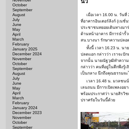
November
นิ้ว
October
September
August
เมื่อเวลา 16.00 น. วันที
July
ที่อาคารอินเตอร์ลิงก์ (เนช
June
ประชาชนทยอยเดินทางมาร่วม
May
ด้านหน้าอาคาร มีการนำรั้วเ
April
March
สน.บางนา รักษาความปลอดภ
February
ทั้งนี้ เวลา 16.23 น. 
January 2025
December 2024
ปลดแอก กล่าวว่า เราจะปักหม
November
จากนั้น นายณัฐวุฒิทำความ
October
กล่าวว่า คนที่อยู่ในตึกพึงรู้
September
เป็นกลาง นึกถึงคุณธรรมจะไม
August
July
เวลา 16.48 น. มวลชนน
June
เลนถนน มีการเปิดเพลงอยากจ
May
April
พร้อมประกาศว่า นายสิรวิชญ์
March
ปราศรัยในวันนี้ด้วย
February
January 2024
December 2023
November
October
September