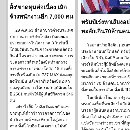
อิ้ง'ขาดทุนต่อเนื่อง เลิก
จ้างพนักงานอีก 7,000 คน
ทรัมป์เร่งหาเสียงอย
29 ต.ค.63 สำนักข่าวต่างประเทศ
ทะลักเกิน70ล้านคน
รายงานว่า บริษัทโบอิง เปิดเผยผล
ประกอบการในไตรมาส 3 ในวันนี้
โอมาฮา/วอชิงตัน (เอเอฟพี
โดยบริษัทประสบภาวะขาดทุนติดต่อ
ประธานาธิบดีโดนัลด์ ทรัมป์
กัน 4 ไตรมาส จากผลกระทบของการ
เสียงใน 3 รัฐ คือมิชิแกน 
ชะลอการผลิตเครื่องบินท่ามกลาง
หวังโน้มน้าวผู้มีสิทธิ์ลงค
การแพร่ระบาดของโควิด-19 รวมทั้ง
ขณะที่เหลือไม่ถึงสัปดาห์ก็จ
การที่เครื่องบินรุ่น 737 MAX ยังคงถูก
พฤศจิกายน ขณะที่ชาวอเมริกั
สั่งห้ามบิน หลังจากที่เครื่องบิน2 ลำ
มากกว่า 70 ล้านคน มากกว่าค
ของรุ่นดังกล่าวได้ประสบอุบัติเหตุใน
ทั้งหมดในการเลือกตั้งเมื่อปี
ปี 2561 จนทำให้มีผู้เสียชีวิตรวม 346
โดยที่เมืองโอมาฮา รัฐเ
คน
ทรัมป์ลงพื้นที่หาเสียงในวั
อย่างไรก็ดี โบอิงเปิดเผยตัวเลข
บรรดาผู้สนับสนุนจำนวนมาก
ขาดทุนที่ต่ำกว่าการคาดการณ์ของ
นี้และได้กลับสู่ทำเนียบขาวอีก
นักวิเคราะห์ ขณะที่รายได้สูงกว่า
แข่งขันระหว่างตัวเขา ที่พิส
คาด ทั้งนี้ โบอิงเปิดเผยว่า บริษัทมี
ได้ทุกอย่าง กับโจ ไบเดน จ