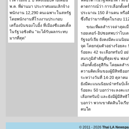
เวลาไม่ถึง 2 ปี หลังเมื่อปลายเดือน
ฟลอริดาในรัฐฟลอริดา ที่เข
พ.ค. ที่ผ่านมา ประกาศแผนเลิกจ้าง
คาดการณ์ว่า การเลือกตั้งครั
พนักงาน 12,290 คนเฉพาะในสหรัฐ
ประมาณ 150 ล้านคน หรือคิดเ
โดยพนักงานที่โรงงานประกอบ
ซึ่งถือว่ามากที่สุดในรอบ 112
เครื่องบินของโบอิ้ง ที่เมืองซีแอตเติ้ล
ขณะที่ผลสำรวจล่าสุดเมื่อ
ในรัฐวอชิงตัน "จะได้รับผลกระทบ
รอยเตอร์-อิปซอสพบว่าไบเดนท
มากที่สุด"
รัฐจอร์เจีย ยังคงมีคะแนนิ
จุด โดยกลุ่มตัวอย่างร้อย
ร้อยละ 42 จะเลือกทรัมป์ อย
สมรภูมิสำคัญที่สุดเช่น ฟลอ
เลือกตั้งยังสูสีกัน โดยผลส
ความคิดเห็นของผู้มีสิทธิออก
ระหว่างวันที่ 14-20 ตุลาค
ยังมีคะแนนนิยมนำทรัมป์เล็ก
ร้อยละ 50 บอกว่าจะลงคะแ
เลือกทรัมป์ และยังมีผู้มีสิทธ
บอกว่า พวกเขาตัดสินใจเรีย
คนใด
© 2011 - 2026
Thai LA Newspa