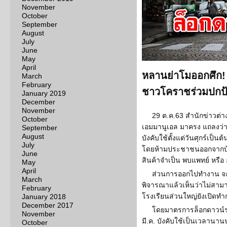
November
October
September
August
July
June
May
April
หลานย่าโมออกศึก! 
March
February
ชาวโคราชร่วมปกป
January 2019
December
November
29 ต.ค.63 สำนักข่าวต่
October
เอมมานูเอล มาครง แถลงว่า 
September
August
บังคับใช้ตั้งแต่วันศุกร์เป็นต
July
โดยห้ามประชาชนออกจากบ้า
June
สินค้าจำเป็น พบแพทย์ หรือ 
May
April
ส่วนการออกไปทำงาน จะอ
March
พิจารณาแล้วเห็นว่าไม่สามา
February
โรงเรียนส่วนใหญ่ยังเปิด
January 2018
December 2017
โดยมาตรการล็อกดาวน์รอ
November
มี.ค. บังคับใช้เป็นเวลานา
October