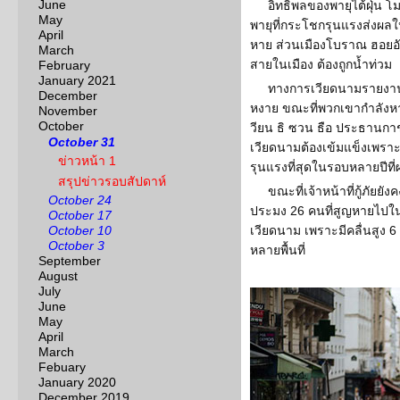
June
อิทธิพลของพายุไต้ฝุ่น 
May
พายุที่กระโชกรุนแรงส่งผลใ
April
หาย ส่วนเมืองโบราณ ฮอยอั
March
สายในเมือง ต้องถูกน้ำท่วม
February
January 2021
ทางการเวียดนามรายงานว่
December
หงาย ขณะที่พวกเขากำลังห
November
October
วียน ธิ ซวน ธือ ประธานก
October 31
เวียดนามต้องเข้มแข็งเพราะน
ข่าวหน้า 1
รุนแรงที่สุดในรอบหลายปีที่
สรุปข่าวรอบสัปดาห์
ขณะที่เจ้าหน้าที่กู้ภัยยั
October 24
ประมง 26 คนที่สูญหายไปในพาย
October 17
October 10
เวียดนาม เพราะมีคลื่นสูง 6
October 3
หลายพื้นที่
September
August
July
June
May
April
March
Febuary
January 2020
December 2019