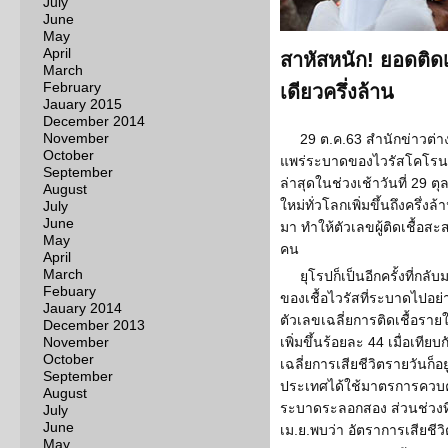
July
June
May
April
สาหัสหนัก! ยอดติดเช
March
February
เดียวครึ่งล้าน
Jauary 2015
December 2014
November
29 ต.ค.63 สำนักข่าวต
October
แพร่ระบาดของไวรัสโคโรนาสา
September
ล่าสุดในช่วงเช้าวันที่ 29 ตุ
August
ใหม่ทั่วโลกเพิ่มขึ้นถึงครึ่งล
July
June
มา ทำให้ตัวเลขผู้ติดเชื้อสะ
May
คน
April
March
ยุโรปก็เป็นอีกครั้งที่ก
Febuary
ของเชื้อไวรัสที่ระบาดไปอย่า
Jauary 2014
ตัวเลขเฉลี่ยการติดเชื้อรายใ
December 2013
November
เพิ่มขึ้นร้อยละ 44 เมื่อเทีย
October
เฉลี่ยการเสียชีวิตรายวันก็อย
September
ประเทศได้ใช้มาตรการควบคุ
August
ระบาดระลอกสอง ส่วนช่วงที่ติ
July
June
เม.ย.พบว่า อัตราการเสียชีวิ
May