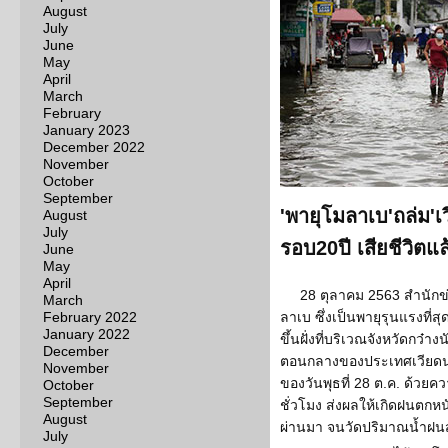
August
July
June
May
April
March
February
January 2023
December 2022
November
October
September
'พายุโมลาเบ'ถล่ม'
August
July
รอบ20ปี เสียชีวิตแ
June
May
April
28 ตุลาคม 2563 สำนักข่
March
February 2022
ลาเบ ซึ่งเป็นพายุรุนแรงที่ส
January 2022
ขึ้นฝั่งที่บริเวณจังหวัดกว๋
December
ตอนกลางของประเทศเวียดนา
November
ของวันพุธที่ 28 ต.ค. ด้วยค
October
September
ชั่วโมง ส่งผลให้เกิดฝนตกหนั
August
ผ่านมา จนวัดปริมาณน้ำฝนส
July