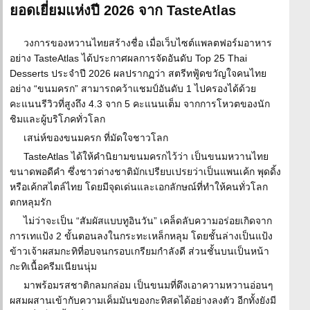
ยอดเยี่ยมแห่งปี 2026 จาก TasteAtlas
วงการของหวานไทยสร้างชื่อ เมื่อเว็บไซต์แพลตฟอร์มอาหาร
อย่าง TasteAtlas ได้ประกาศผลการจัดอันดับ Top 25 Thai
Desserts ประจำปี 2026 ผลปรากฏว่า สตรีทฟู้ดขวัญใจคนไทย
อย่าง “ขนมครก” สามารถคว้าแชมป์อันดับ 1 ไปครองได้ด้วย
คะแนนรีวิวที่สูงถึง 4.3 จาก 5 คะแนนเต็ม จากการโหวตของนัก
ชิมและผู้บริโภคทั่วโลก
เสน่ห์ของขนมครก ที่มัดใจชาวโลก
TasteAtlas ได้ให้คำนิยามขนมครกไว้ว่า เป็นขนมหวานไทย
ขนาดพอดีคำ ซึ่งชาวต่างชาติมักเปรียบเปรยว่าเป็นแพนเค้ก พุดดิ้ง
หรือเค้กสไตล์ไทย โดยมีจุดเด่นและเอกลักษณ์ที่ทำให้คนทั่วโลก
ตกหลุมรัก
ไม่ว่าจะเป็น “สัมผัสแบบทูอินวัน” เคล็ดลับความอร่อยเกิดจาก
การเทแป้ง 2 ขั้นตอนลงในกระทะเหล็กหลุม โดยชั้นล่างเป็นแป้ง
ข้าวเจ้าผสมกะทิที่อบจนกรอบเกรียมกำลังดี ส่วนชั้นบนเป็นหน้า
กะทิเนื้อครีมเนียนนุ่ม
มาพร้อมรสชาติกลมกล่อม เป็นขนมที่ดึงเอาความหวานอ่อนๆ
ผสมผสานเข้ากับความเค็มมันของกะทิสดได้อย่างลงตัว อีกทั้งยังมี