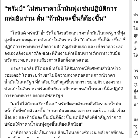
"ทรัมป์" ไม่สนราคาน้ำมันพุ่งเซ่นปฏิบัติการ
ปร
ถล่มอิหร่าน ลั่น "ถ้ามันจะขึ้นก็ต้องขึ้น"
ระ
ใน
"โดนัลด์ ทรัมป์" ย้ำชัดไม่กังวลวิกฤตราคาน้ำมันในสหรัฐฯ ที่พุ่ง
ยุ
สูงขึ้นจากเหตุความขัดแย้งในอิหร่าน ลั่น "ถ้ามันจะขึ้นก็ต้องขึ้น" ชี้
แล
ปฏิบัติการทางทหารคือความสำคัญลำดับแรก และเชื่อราคาจะลด
ล้
ลงเองหลังจบภารกิจ ขณะที่ทีมงานทำเนียบขาวเร่งหาทางรับมือ
ให
หวั่นกระทบคะแนนเสียงการเลือกตั้งกลางเทอม
ประธานาธิบดีโดนัลด์ ทรัมป์ ให้สัมภาษณ์พิเศษกับสำนักข่าว
กร
รอยเตอร์ โดยระบุว่าเขาไม่มีความกังวลต่อสถานการณ์ราคา
กา
น้ำมันในสหรัฐฯ ที่กำลังปรับตัวสูงขึ้นจากการขยายตัวของความ
รุ
ขัดแย้งในอิหร่าน พร้อมยืนยันว่าเป้าหมายหลักในขณะนี้คือปฏิบัติ
ฝู
การทางทหารของกองทัพสหรัฐฯ
ป้
"ผมไม่ได้กังวลเรื่องนี้เลย" ทรัมป์ตอบคำถามสื่อถึงราคาน้ำมัน
มา
หน้าปั๊มที่ขยับตัวสูงขึ้น "ราคามันจะลดลงอย่างรวดเร็วเองเมื่อเรื่อง
นี้จบลง และถ้ามันจะขึ้น มันก็ต้องขึ้น แต่นี่คือสิ่งที่สำคัญกว่าการ
สง
ปล่อยให้ราคาน้ำมันพุ่งสูงขึ้นเพียงเล็กน้อย"
"จ
ท่าทีดังกล่าวถือเป็นการเปลี่ยนโทนอย่างชัดเจน หลังจากที่ก่อน
เน