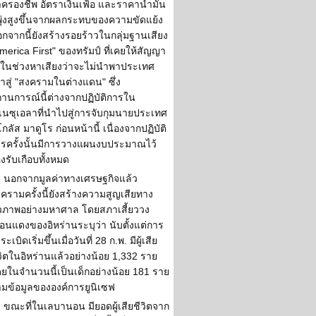
าครองชีพ อัตราเงินเฟ้อ และราคาน้ำมัน
่พุ่งสูงขึ้นจากผลกระทบของความขัดแย้ง
กจากนี้ยังสร้างรอยร้าวในกลุ่มฐานเสียง
merica First" ของทรัมป์ ที่เคยให้สัญญา
้ในช่วงหาเสียงว่าจะไม่นำพาประเทศ
้าสู่ "สงครามในต่างแดน" ซึ่ง
านการณ์นี้ต่างจากปฏิบัติการใน
เนซุเอลาที่นำไปสู่การจับกุมนายประเทศ
โกลัส มาดูโร ก่อนหน้านี้ เนื่องจากปฏิบัติ
รครั้งนั้นมีการวางแผนงบประมาณไว้
งรับเกือบทั้งหมด
นอกจากมูลค่าทางเศรษฐกิจแล้ว
ครามครั้งนี้ยังสร้างความสูญเสียทาง
วภาพอย่างมหาศาล โดยสภาเสี้ยววง
ือนแดงของอิหร่านระบุว่า นับตั้งแต่การ
งระเบิดเริ่มขึ้นเมื่อวันที่ 28 ก.พ. มีผู้เสีย
วิตในอิหร่านแล้วอย่างน้อย 1,332 ราย
ยในจำนวนนี้เป็นเด็กอย่างน้อย 181 ราย
มข้อมูลขององค์การยูนิเซฟ
ขณะที่ในเลบานอน มียอดผู้เสียชีวิตจาก