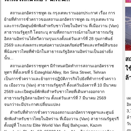
สถานเอกอัครราชทูต ณ กรุงเตหะรานออกประกาศ เรื่อง การ
ย้ายที่ทำการชั่วคราวของสถานเอกอัครราชทูต ณ กรุงเตหะราน
และการเปิดศูนย์พักพิงสำหรับชาวไทยในอิหร่าน ที่เมืองวาน (Van)
สาธารณรัฐตุรกี โดยระบุ ตามที่สถานการณ์ภายในสาธารณรัฐ
อิสลามอิหร่านได้ทวีความรุนแรงตั้งแต่วันเสาร์ที่ 28 กุมภาพันธ์
2569 และส่งผลกระทบต่อความปลอดภัยต่อชีวิตและทรัพย์สินของ
พี่น้องชาวไทยที่พำนักในสาธารณรัฐอิสลามอิหร่านเป็นอย่างยิ่ง
นั้น...
สถ
สถานเอกอัครราชทูตฯ มีกำหนดปิดทำการสถานเอกอัครราช
ใช
ทูตฯ ที่ตั้งเลขที่ 5 Esteghlal Alley, Ibn Sina Street, Tehran
ล้
เป็นการชั่วคราวและย้ายการปฏิบัติภารกิจไปยังที่ทำการชั่วคราว
ณ เมืองวาน (Van) สาธารณรัฐตุรกี ตั้งแต่วันอังคารที่ 10 มีนาคม
2569 และเปิดศูนย์พักพิงสำหรับชาวไทยที่เดินทางออกจาก
สาธารณรัฐอิสลามอิหร่าน ตั้งแต่วันเสาร์ที่ 7 มีนาคม 2569
เผ
จนกว่าจะมีประกาศเปลี่ยนแปลง
อิ
3,
สำหรับที่ทำการชั่วคราวของสถานเอกอัครราชทูตฯและศูนย์
ล้
พักพิงสำหรับชาวไทยในอิหร่าน ที่เมืองวาน (Van) สาธารณรัฐตุรกี
วั
ตั้งอยู่ที่ โรงแรม Elite World Van ที่อยู่ Bahçıvan, Kazım
งบ