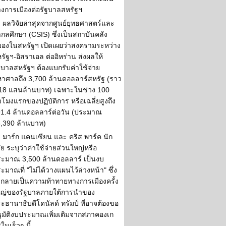
งการเมืองต่อรัฐบาลสหรัฐฯ
ผลวิจัยล่าสุดจากศูนย์ยุทธศาสตร์และ
กลศึกษา (CSIS) ซึ่งเป็นสถาบันคลัง
องในสหรัฐฯ เปิดเผยว่าสงครามระหว่าง
รัฐฯ-อิสราเอล ต่ออิหร่าน ส่งผลให้
ฐบาลสหรัฐฯ ต้องแบกรับค่าใช้จ่าย
าศาลถึง 3,700 ล้านดอลลาร์สหรัฐ (ราว
18 แสนล้านบาท) เฉพาะในช่วง 100
่วโมงแรกของปฏิบัติการ หรือเฉลี่ยสูงถึง
1.4 ล้านดอลลาร์ต่อวัน (ประมาณ
,390 ล้านบาท)
มาร์ก แคนเซียน และ คริส พาร์ค นัก
จัย ระบุว่าค่าใช้จ่ายส่วนใหญ่หรือ
ะมาณ 3,500 ล้านดอลลาร์ เป็นงบ
ะมาณที่ "ไม่ได้วางแผนไว้ล่วงหน้า" ซึ่ง
กลายเป็นความท้าทายทางการเมืองครั้ง
หญ่ของรัฐบาลภายใต้การนำของ
ะธานาธิบดีโดนัลด์ ทรัมป์ ที่อาจต้องขอ
ุมัติงบประมาณเพิ่มเติมจากสภาคองเก
ในเร็วๆ นี้