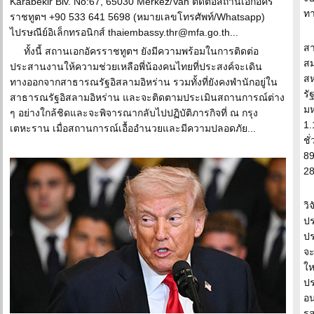
Karabekir Blv. No:67, 65030 Merkez/Van ติดต่อสถานเอกอัคร
ทา
ราชทูตฯ +90 533 641 5698 (หมายเลขโทรศัพท์/Whatsapp)
ไปรษณีย์อิเล็กทรอนิกส์ thaiembassy.thr@mfa.go.th...
สา
ทั้งนี้ สถานเอกอัครราชทูตฯ ยังมีความพร้อมในการติดต่อ
สม
ประสานงานให้ความช่วยเหลือพี่น้องคนไทยที่ประสงค์จะเดิน
สห
ทางออกจากสาธารณรัฐอิสลามอิหร่าน รวมทั้งที่ยังคงพำนักอยู่ใน
รั
สาธารณรัฐอิสลามอิหร่าน และจะติดตามประเมินสถานการณ์ต่าง
มห
ๆ อย่างใกล้ชิดและจะพิจารณากลับไปปฏิบัติภารกิจที่ ณ กรุง
1.
เตหะราน เมื่อสถานการณ์เอื้ออำนวยและมีความปลอดภัย...
ชั
89
28
วิ
ปร
ปร
จะ
ใ
ปร
อน
รส