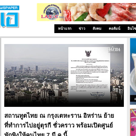
หน้าแรก
ข่าว
สังคม
คอลัมน์
อินไ
สถานทูตไทย ณ กรุงเตหะราน อิหร่าน ย้าย
ที่ทำการไปอยู่ตุรกี ชั่วคราว พร้อมเปิดศูนย์
พักพิงให้คนไทย 7 มี.ค.นี้...