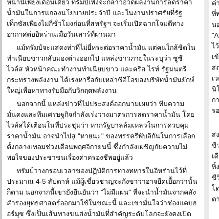
หน้านี้เพียงเดือนเดียว ทรัมป์เพิ่งจะกล่าวอวดผลงานการลดราคา
ค่
น้ำมันในการแถลงนโยบายประจำปี และในงานปราศรัยที่รัฐ
ที
เท็กซัสเพียงไม่กี่ชั่วโมงก่อนที่สหรัฐฯ จะเริ่มเปิดฉากโจมตีทาง
นอ
อากาศต่ออิหร่านเมื่อวันเสาร์ที่ผ่านมา
"A
ไว
แม้ทรัมป์จะแสดงท่าทีไม่ยี่หระต่อราคาน้ำมัน แต่คนใกล้ชิดใน
เข
ทำเนียบขาวกลับมองต่างออกไป แหล่งข่าวภายในระบุว่า ซูซี
สถ
ไวล์ส หัวหน้าคณะทำงานทำเนียบขาว และคริส ไรท์ รัฐมนตรี
เว
กระทรวงพลังงาน ได้เร่งหารือกับเหล่าซีอีโอของบริษัทน้ำมันยักษ์
นิ
ใหญ่เพื่อหาทางรับมือกับวิกฤตพลังงาน
กา
นอกจากนี้ แหล่งข่าวที่ไม่ประสงค์ออกนามเผยว่า ทีมความ
รอ
มั่นคงและทีมเศรษฐกิจกำลังเร่งวางมาตรการลดราคาน้ำมัน โดย
ไวล์สได้เตือนในที่ประชุมว่า หากรัฐบาลล้มเหลวในการควบคุม
สง
ราคาน้ำมัน อาจนำไปสู่ "หายนะ" ของพรรครีพับลิกันในการเลือก
ชี
ตั้งกลางเทอมช่วงเดือนพฤศจิกายนนี้ ซึ่งกำลังเผชิญกับความไม่
เด
พอใจของประชาชนเรื่องค่าครองชีพอยู่แล้ว
ทิ้
ทรัมป์วางกรอบเวลาของปฏิบัติการทางทหารในอิหร่านไว้ที่
ชี
ประมาณ 4-5 สัปดาห์ แม้ผู้เชี่ยวชาญจะกังขาว่าอาจยืดเยื้อกว่านั้น
โด
ก็ตาม นอกจากนี้เขายังยืนยันว่า "ไม่มีแผน" ที่จะนำน้ำมันจากคลัง
ตา
สำรองยุทธศาสตร์ออกมาใช้ในขณะนี้ และเขามั่นใจว่าช่องแคบฮ
อร์มุซ ซึ่งเป็นเส้นทางขนส่งน้ำมันที่สำคัญระดับโลกจะยังคงเปิด