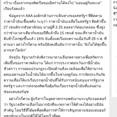
กา
กว้าง เนื่องจากกองทัพเรือของอิหร่านได้ลงไป "นอนอยู่ก้นทะเล"
น้
เรียบร้อยแล้ว
ชี
ข้อมูลจาก AAA องค์กรด้านการเดินทางของสหรัฐฯ ที่ติดตาม
รา
ราคาน้ำมันเชื้อเพลิง ระบุว่า ราคาน้ำมันเฉลี่ยในสหรัฐฯ ดีดตัวขึ้น
กล
27 เซนต์จากสัปดาห์ก่อน มาอยู่ที่ 3.25 ดอลลาร์ต่อแกลลอน ซึ่งสูง
กว่าช่วงเวลาเดียวกันของปีที่แล้วถึง 15 เซนต์ ขณะที่ราคาน้ำมัน
ดิบทั่วโลกพุ่งขึ้นแล้ว 16% นับตั้งแต่เริ่มสงครามเมื่อวันที่ 28 ก.พ. ที่
ผ่านมา อย่างไรก็ตาม ทรัมป์ยังคงยืนยันว่าราคานั้น "ยังไม่ได้พุ่งขึ้น
มากเท่าใดนัก"
ปัจจุบัน รัฐบาลกำลังพิจารณาทางเลือกหลายทางเพื่อสกัดการ
เพิ่มขึ้นของราคาพลังงาน ได้แก่ การประกาศยกเว้นภาษีน้ำมัน
ชั่วคราว การผ่อนปรนกฎระเบียบด้านสิ่งแวดล้อมเพื่อให้สามารถ
ผสมเอทานอลในน้ำมันได้มากขึ้นในช่วงฤดูร้อน การจัดประกันภัย
ความเสี่ยงให้แก่เรือบรรทุกน้ำมันที่ได้รับการสนับสนุนจากรัฐบาล
สหรัฐฯ และการส่งกองทัพเรือคุ้มกันเรือบรรทุกน้ำมันที่แล่นผ่าน
ช่องแคบฮอร์มุซ
อย่างไรก็ตาม ผู้บริหารในอุตสาหกรรมพลังงานระบุกับรอยเตอร์
ว่า รัฐบาลมีทางเลือกไม่มากนักที่จะกดราคาให้ต่ำลงได้อย่างมีนัย
สำคัญ โดยวิธีที่ได้ผลที่สุดคือการทำให้การสัญจรผ่านช่องแคบฮอร์
มุซกลับมาเป็นปกติให้ได้โดยเร็วที่สุด