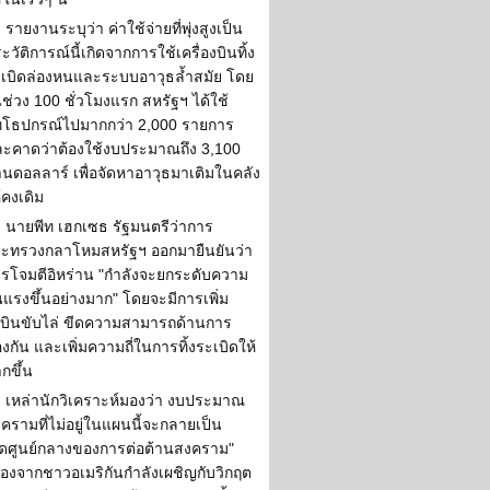
รายงานระบุว่า ค่าใช้จ่ายที่พุ่งสูงเป็น
ะวัติการณ์นี้เกิดจากการใช้เครื่องบินทิ้ง
เบิดล่องหนและระบบอาวุธล้ำสมัย โดย
ช่วง 100 ชั่วโมงแรก สหรัฐฯ ได้ใช้
ทโธปกรณ์ไปมากกว่า 2,000 รายการ
ะคาดว่าต้องใช้งบประมาณถึง 3,100
านดอลลาร์ เพื่อจัดหาอาวุธมาเติมในคลัง
้คงเดิม
นายพีท เฮกเซธ รัฐมนตรีว่าการ
ะทรวงกลาโหมสหรัฐฯ ออกมายืนยันว่า
รโจมตีอิหร่าน "กำลังจะยกระดับความ
นแรงขึ้นอย่างมาก" โดยจะมีการเพิ่ม
งบินขับไล่ ขีดความสามารถด้านการ
องกัน และเพิ่มความถี่ในการทิ้งระเบิดให้
กขึ้น
เหล่านักวิเคราะห์มองว่า งบประมาณ
ครามที่ไม่อยู่ในแผนนี้จะกลายเป็น
ุดศูนย์กลางของการต่อต้านสงคราม"
ื่องจากชาวอเมริกันกำลังเผชิญกับวิกฤต