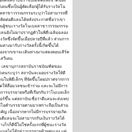
ื้องต้นสถาบันราชบัณฑิตแห่งชาติของ
ีเดนซึ่งเป็นผู้คัดเลือกผู้ได้รับรางวัลโน
ลสาขาวรรณกรรมระบุว่าไม่สามารถที่
ติดต่อดีแลนได้หลังประกาศชื่อว่าเขา
็นผู้ชนะรางวัลโนเบลสาขาวรรณกรรม
แลนยังไม่มาปรากฏตัวในพิธีเฉลิมฉลอง
งวัลซึ่งจัดขึ้นเมื่อปลายปีที่แล้ว ส่วนการ
ินทางมารับรางวัลครั้งนี้เกิดขึ้นได้
ื่องจากเขาจะเดินทางมาแสดงคอนเสิร์ต
สวีเดน
เลขานุการสถาบันราชบัณฑิตของ
ีเดนระบุว่า สถาบันจะมอบรางวัลให้ดี
นในพิธีเล็กๆ ที่จัดขึ้นโดยปราศจากการ
ิดให้สื่อมวลชนเข้าร่วม และจะไม่มีการ
ดการบรรยายหรือที่เรียกกันว่าโนเบลเล็ก
อร์ขึ้น แต่สถาบันเชื่อว่าดีแลนจะส่งเทป
ดีโอคำบรรยายตามมาเพราะถือเป็นส่วน
คัญ เนื่องจากหากไม่มีการบรรยายเกิด
้นดีแลนจะไม่สามารถรับเงินรางวัลได้
่างไรก็ดีนี่ไม่ใช่ครั้งแรกที่ผู้ชนะรางวัล
เบลไม่ได้กล่าวบรรยายด้วยตนเอง แต่