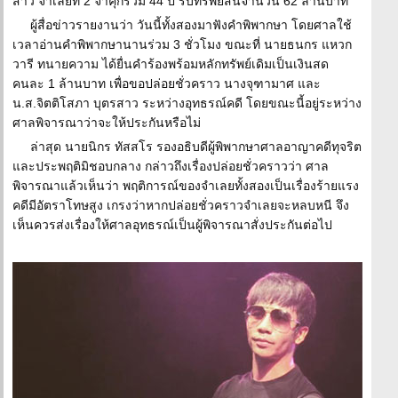
สาว จำเลยที่ 2 จำคุกรวม 44 ปี ริบทรัพย์สินจำนวน 62 ล้านบาท
ผู้สื่อข่าวรายงานว่า วันนี้ทั้งสองมาฟังคำพิพากษา โดยศาลใช้
เวลาอ่านคำพิพากษานานร่วม 3 ชั่วโมง ขณะที่ นายธนกร แหวก
วารี ทนายความ ได้ยื่นคำร้องพร้อมหลักทรัพย์เดิมเป็นเงินสด
คนละ 1 ล้านบาท เพื่อขอปล่อยชั่วคราว นางจุฑามาศ และ
น.ส.จิตติโสภา บุตรสาว ระหว่างอุทธรณ์คดี โดยขณะนี้อยู่ระหว่าง
ศาลพิจารณาว่าจะให้ประกันหรือไม่
ล่าสุด นายนิกร ทัสสโร รองอธิบดีผู้พิพากษาศาลอาญาคดีทุจริต
และประพฤติมิชอบกลาง กล่าวถึงเรื่องปล่อยชั่วคราวว่า ศาล
พิจารณาแล้วเห็นว่า พฤติการณ์ของจำเลยทั้งสองเป็นเรื่องร้ายแรง
คดีมีอัตราโทษสูง เกรงว่าหากปล่อยชั่วคราวจำเลยจะหลบหนี จึง
เห็นควรส่งเรื่องให้ศาลอุทธรณ์เป็นผู้พิจารณาสั่งประกันต่อไป