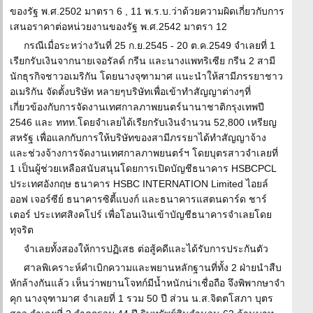
ของรัฐ พ.ศ.2502 มาตรา 6 , 11 พ.ร.บ.ว่าด้วยความผิดเกี่ยวกับการ
เสนอราคาต่อหน่วยงานของรัฐ พ.ศ.2542 มาตรา 12
กรณีเมื่อระหว่างวันที่ 25 ก.ย.2545 - 20 ต.ค.2549 จำเลยที่ 1
เรียกรับเงินจากนายเจอรัลด์ กรีน และนางแพทริเซีย กรีน 2 สามี
นักธุรกิจชาวอเมริกัน โดยนางจุฑามาศ แนะนำให้สามีภรรยาชาว
อเมริกัน จัดตั้งบริษัท หลายๆบริษัทเพื่อเข้าทำสัญญาต่างๆที่
เกี่ยวข้องกับการจัดงานเทศกาลภาพยนตร์นานาชาติกรุงเทพปี
2546 และ ททท.โดยจำเลยได้เรียกรับเงินจำนวน 52,800 เหรียญ
สหรัฐ เพื่อแลกกับการให้บริษัทของสามีภรรยาได้ทำสัญญาจ้าง
และช่วงจ้างการจัดงานเทศกาลภาพยนตร์ฯ โดยบุตรสาวจำเลยที่
1 เป็นผู้ช่วยเหลือสนับสนุนโดยการเปิดบัญชีธนาคาร HSBCPCL
ประเทศอังกฤษ ธนาคาร HSBC INTERNATION Limited ไอยล์
ออฟ เจอร์ซีย์ ธนาคารซิตี้แบงก์ และธนาคารแสตนดาร์ด ชาร์
เตอร์ ประเทศสิงคโปร์ เพื่อโอนเงินเข้าบัญชีธนาคารจำเลยโดย
ทุจริต
จำเลยทั้งสองให้การปฏิเสธ ต่อสู้คดีและได้รับการประกันตัว
ศาลพิเคราะห์คำเบิกความและพยานหลักฐานที่ทั้ง 2 ฝ่ายนำสืบ
หักล้างกันแล้ว เห็นว่าพยานโจทก์มีน้ำหนักน่าเชื่อถือ จึงพิพากษาจำ
คุก นางจุฑามาศ จำเลยที่ 1 รวม 50 ปี ส่วน น.ส.จิตตโสภา บุตร