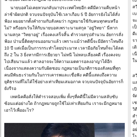
เบ
สว
นายบอสไม่เคยหวนกลับมาประเทศไทยอีก คดีมีความคืบหน้า
เบ
ล่าช้าผิดปกติ จวบจนปัจจุบันใช้เวลาเกือบ 5 ปี อัยการยังไม่ได้สั่ง
จะ
ฟ้อง ผมอยากตั้งคำถามกับสังคมว่า กฎหมายใช้กับคนทุกคนหรือ
เป
ไม่? หรือยกเว้นให้กับนายบอสเพราะนามสกุล “อยู่วิทยา” นี่หาก
ดี
นามสกุล “วิทยาอยู่” เรื่องคงเสร็จสิ้น ตำรวจสรุปสำนวน อัยการสั่ง
รา
ฟ้อง ป่านนี้ติดคุกจนออกมาแล้ว เพราะแม้ว่าคดีนี้จะมีอัตราโทษถึง
เด
10 ปี แต่เมื่อเป็นการกระทำโดยประมาท เวลามีอภัยโทษก็จะได้ลด
เน
ถึง 2 ใน 3 ยิ่งหากมีการเยียวยา ไม่หนี ไม่หลบเลี่ยงคดี เรื่องคงจบ
ใน
ไปเสียนานแล้ว ศาลอาจจะให้ความเมตตารอลงอาญาได้อีก
เนื่องจากแสดงความรับผิดชอบ กฎหมายเป็นกติกาของสังคมที่ทุก
คนมีพันธะร่วมกันในการเคารพและเชื่อฟัง คดีนี้แสดงถึงความ
สว
ยุติธรรมที่ไม่ได้ใช้อย่างเท่าเทียมเสมอภาค จวบจนปัจจุบันอัยการก็
แล
ยังรีรอ
เป
จั
เทคนิคคือสั่งให้ตำรวจสอบเพิ่ม ทั้งๆที่คดีนี้ไม่มีความสลับซับ
เช
ซ้อนแต่อย่างใด ถ้ากฎหมายถูกใช้ไม่เท่าเทียมกัน เราจะมีกฎหมาย
วิ
เอาไว้เพื่ออะไร?
สำ
ขึ
อย
โน