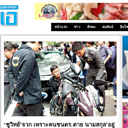
หน้าแรก
ข่าว
สังคม
คอลัมน์
อินไ
‘ชูวิทย์’จวก เพราะคนชนตร.ตาย นามสกุล’อยู่