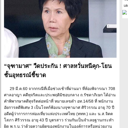
เค
“จุฑามาศ” วืดประกัน ! ศาลหวั่นหนีคุก-โยน
ชั้นอุทธรณ์ชี้ขาด
29 มี.ค.60 จากกรณีที่เมื่อช่วงเช้าที่ผ่านมา ที่ห้องพิจารณา 708
ศาลอาญา คดีทุจริตและประพฤติมิชอบกลาง ถ.รัชดาภิเษก ได้อ่าน
คำพิพากษาคดีทุจริตต่อหน้าที่ หมายเลขดำ อท.14/58 ที่ พนักงาน
อัยการคดีพิเศษ 3 เป็นโจทก์ฟ้องนางจุฑามาศ ศิริวรรณ อายุ 70 ปี
อดีตผู้ว่าการการท่องเที่ยวแห่งประเทศไทย (ททท.) และ น.ส.จิตต
โสภา ศิริวรรณ อายุ 43 ปี บุตรสาว ร่วมกันเป็นจำเลยฐานกระทำ
ผิด พ.ร.บ.ว่าด้วยความผิดของพนักงานในองค์การหรือหน่วยงาน