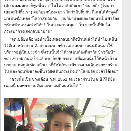
เลิก น้องผมเขาก็พูดขึ้นว่า “ไสโตว่าสิบ่ถิ่มเฮา” หมายถึง (ไหนว่า
เธอจะไม่ทิ้งเรา) ผมก็บอกน้องผมว่า ไสว่าสิบ่ถิ่มกัน ก็เลยได้คำพูดนี้
มาเป็นชื่อเพลง “ไสว่าสิบ่ถิ่มกัน ” ผมก็มาแต่งแกะออกมาเป็นคำร้อง
พร้อมทำนองคอร์ดกีต้าร์ ในกระดาษสมุด 1 ใบ จากนั้นก็พับใส่
กระเป๋ากางเกงกลับมาบ้าน"
"จุดเปลี่ยนคือ พอนำเนื้อเพลงกลับมาถึงบ้านแล้วได้นำไปเหน็บ
ไว้ที่เสาหน้าบ้าน คือบ้านผมขายข้าวแกงอยู่ข้างถนนมีคนมาใช้
บริการอยู่เป็นประจำ ซึ่งวันนั้นจำได้ว่าเป็นก้องที่มากินข้าวกับน้า
ของเขา พอกินเสร็จแล้วเขาก็หยิบกระดาษที่ผมเหน็บไว้ที่หน้าบ้าน
มาอ่าน พอดูสักพัก แล้วเขาก็ยัดใส่กระเป๋ากางเกงเดินออกจากร้าน
ไป และก่อนที่เขาจะขึ้นรถยังเดินกระเด้งเด้าใส่ผมอีก ยังจำได้เลย"
"ช่วงนั้นเป็นช่วงเดือน ก.พ. 2552 จนเวลาผ่านไป 6 ปี ก็ได้ยิน
เพลงนี้ ผมพยายามติดต่อเขาแต่ติดต่อไม่ได้ "