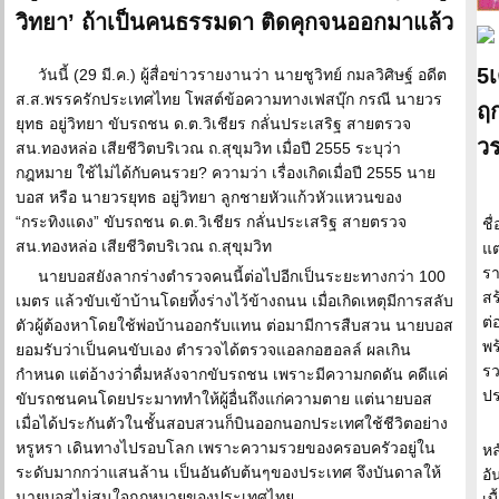
วิทยา’ ถ้าเป็นคนธรรมดา ติดคุกจนออกมาแล้ว
5เ
วันนี้ (29 มี.ค.) ผู้สื่อข่าวรายงานว่า นายชูวิทย์ กมลวิศิษฐ์ อดีต
ส.ส.พรรครักประเทศไทย โพสต์ข้อความทางเฟสบุ๊ก กรณี นายวร
ฤ
ยุทธ อยู่วิทยา ขับรถชน ด.ต.วิเชียร กลั่นประเสริฐ สายตรวจ
วร
สน.ทองหล่อ เสียชีวิตบริเวณ ถ.สุขุมวิท เมื่อปี 2555 ระบุว่า
กฎหมาย ใช้ไม่ได้กับคนรวย? ความว่า เรื่องเกิดเมื่อปี 2555 นาย
บอส หรือ นายวรยุทธ อยู่วิทยา ลูกชายหัวแก้วหัวแหวนของ
“กระทิงแดง” ขับรถชน ด.ต.วิเชียร กลั่นประเสริฐ สายตรวจ
ชื
สน.ทองหล่อ เสียชีวิตบริเวณ ถ.สุขุมวิท
แต
ร
นายบอสยังลากร่างตำรวจคนนี้ต่อไปอีกเป็นระยะทางกว่า 100
สร
เมตร แล้วขับเข้าบ้านโดยทิ้งร่างไว้ข้างถนน เมื่อเกิดเหตุมีการสลับ
ต่
ตัวผู้ต้องหาโดยใช้พ่อบ้านออกรับแทน ต่อมามีการสืบสวน นายบอส
พร
ยอมรับว่าเป็นคนขับเอง ตำรวจได้ตรวจแอลกอฮอลล์ ผลเกิน
รว
กำหนด แต่อ้างว่าดื่มหลังจากขับรถชน เพราะมีความกดดัน คดีแค่
ปร
ขับรถชนคนโดยประมาททำให้ผู้อื่นถึงแก่ความตาย แต่นายบอส
เมื่อได้ประกันตัวในชั้นสอบสวนก็บินออกนอกประเทศใช้ชีวิตอย่าง
หรูหรา เดินทางไปรอบโลก เพราะความรวยของครอบครัวอยู่ใน
หล
ระดับมากกว่าแสนล้าน เป็นอันดับต้นๆของประเทศ จึงบันดาลให้
อั
นายบอสไม่สนใจกฎหมายของประเทศไทย