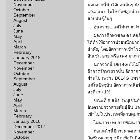
November
นอกจากนี้นักวิจัยคนอื่นๆ ยั
October
เสนอแนะ ไม่ใช้ข้อพิสูจน์ว่
September
สายพันธ์ุอื่นๆ
August
July
อันตราย...แต่ไม่มากกว่าเช
June
ผลการศึกษาของ ดร.คอร์เ
May
April
ได้ทำให้อาการป่วยหนักมากกว
March
สำคัญ โดยอัตราการเข้าโรง
February
อื่นเช่น อายุ หรือ เพศ มากกว
January 2019
December
นอกจากนี้ D614G ยังไม่
November
ถ้าการรักษายากขึ้น อัตราการเ
October
ผ่านไป เพราะ D614G แพร่ก
September
August
แต่ในปัจจุบัน อัตราการเสีย
July
ลงที่ราว 1%
June
May
ขณะที่ ศ.สมิธ ระบุเช่นก
April
อันตรายกว่าสายพันธ์ุอื่น แ
March
เข้าไปในประเทศที่ควบคุมกา
February
January 2018
ไม่น่ากระทบการพัฒนาว
December 2017
ก่อนหน้านี้มีการคาดเดา
November
October
วัคซีนหลายๆ ชนิดเพื่อรับมือ