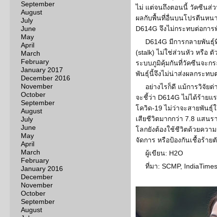
September
ไม่ แต่จนถึงตอนนี้ วัคซีนส่
August
ผลกับพื้นที่อื่นบนโปรตีนหน
July
June
D614G จึงไม่กระทบต่อการ
May
D614G มีการกลายพันธ์ุที่
April
(stalk) ไม่ใช่ส่วนหัว หรือ 
March
February
ระบบภูมิคุ้มกันที่วัคซีนจะก
January 2017
พันธ์ุนี้จึงไม่น่าส่งผลกระ
December 2016
November
อย่างไรก็ดี แม้การวิจัย
October
จะชี้ว่า D614G ไม่ได้ร้ายแร
September
โควิด-19 ไม่ว่าจะสายพันธ์ุใ
August
เสียชีวิตมากกว่า 7.8 แสนร
July
June
โลกยังต้องใช้ชีวิตด้วยความร
May
จัดการ หรือป้องกันเชื้อร้ายตั
April
March
ผู้เขียน: H2O
February
ที่มา: SCMP, IndiaTime
January 2016
December
November
October
September
August