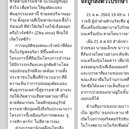
จะถูกส่งตัวไปรักษ
ชีวิตตามธรรมชาติ ปะปนอยู่กับยุง
ทั่วไป เพื่อหวังจะให้ยุงดัดแปลง
พันธุกรรมเหล่านี้ ช่วยลดปริมาณยุง
21 ส.ค. 2563 19.49 น. 
ร้าย ทั้งยุงลายที่เป็นพาหะของเชื้อไว
วาลนี ผู้นำฝ่ายค้านรัสเซีย ค
รัสเดงกี ที่ทำให้เกิดโรคไข้เลือดออก
ขึ้นเครื่องบินพยาบาลไปรัก
หรือไวรัสซิก้า (Zika virus) ที่ก่อให้
บนเครื่องบิน คาดโดนวางยา
เกิดโรคซิก้า
เมื่อ 21 ส.ค.63 สำนักข่
การอนุมัติของคณะเจ้าหน้าที่ท้อง
ป่วยของ นายอเล็กเซ นาวาลนี
ถิ่นในรัฐฟลอริดา มีขึ้นหลังจาก
ที่ล้มป่วยโคม่าอย่างกะทันหัน
โครงการนี้ที่ถือเป็นโครงการนำร่อง
บนเครื่องบินโดยสาร เที่ยว
ได้มีการถกเถียงและถูกคัดค้านโดย
ลงจอดฉุกเฉินที่เมืองออมสก
กลุ่มนักอนุรักษ์สิ่งแวดล้อม รวมทั้ง
และบรรดาทีมงานของนายนา
ประชาชนในพื้นที่จำนวนมาก ที่มี
ขณะสั่งมาดื่มในร้านกาแฟที
ความเห็นว่าการปล่อยยุงดัดแปลง
รัสเซียได้ลงความเห็นถึงอ
พันธุกรรมเหล่านี้สู่ธรรมชาติ อาจจะ
อาการป่วยของเขาอยู่ในขั้นว
ก่อให้เกิดความเสียหายตามมาที่ไม่
เยอรมนีได้
คาดคิดมาก่อน โดยมีกลุ่มอนุรักษ์
ด้านทีมงานของนายนาวาลน
ธรรมชาติกลุ่มหนึ่งถึงกับประณามว่า
เป็น ‘คู่ปรับ’ ของประธานาธ
โครงการนี้เหมือนกับการทดลอง ‘จู
เปิดโปงการทุจริตคอร์รัปชันขอ
ราสสิก พาร์ก’ ในที่สาธารณะ
ในโรงพยาบาลในรัสเซียต่อไป
ส่วนบรรดานักเคลื่อนไหวสิ่ง