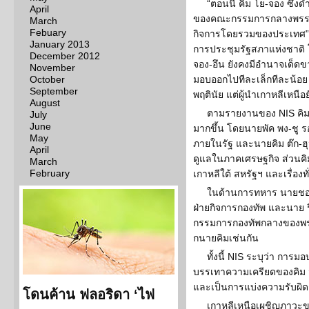
“ตอนนี้ คิม โย-จอง ซึ่
April
ของคณะกรรมการกลางพรรคแรง
March
Febuary
กิจการโดยรวมของประเทศ” 
January 2013
การประชุมรัฐสภาแห่งชาติ 
December 2012
จอง-อึน ยังคงมีอำนาจเด็ด
November
October
มอบออกไปทีละเล็กทีละน้อย ค
September
พฤตินัย แต่ผู้นำเกาหลีเหนือย
August
ตามรายงานของ NIS คิม โ
July
June
มากขึ้น โดยนายพัค พง-ช
May
ภายในรัฐ และนายคิม ต๊ก-ฮ
April
ดูแลในภาคเศรษฐกิจ ส่วนคิม
March
February
เกาหลีใต้ สหรัฐฯ และเรื่องทั
ในด้านการทหาร นายชอย
ฝ่ายกิจการกองทัพ และนาย
กรรมการกองทัพกลางของพรร
กนายคิมเช่นกัน
ทั้งนี้ NIS ระบุว่า การม
บรรเทาความเครียดของคิม จ
และเป็นการแบ่งความรับผิด
โดนค้าน ฟลอริดา ‘ไฟ
เกาหลีเหนือเผชิญภาว