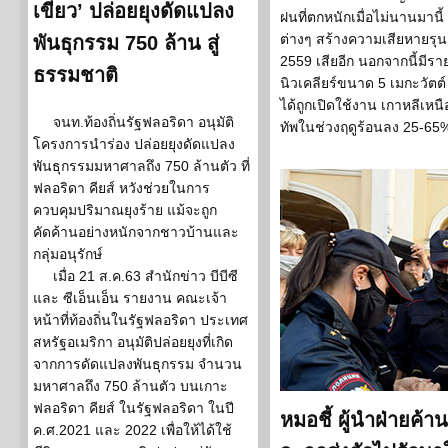
เขียว’ ปล่อยยุงดัดแปลง
ฝนที่ตกหนักเมื่อไม่นานมานี้
ต่างๆ สร้างความเสียหายรุนแรงย
พันธุกรรม 750 ล้าน สู่
2559 เสียอีก นอกจากนี้มีรา
ธรรมชาติ
นิวเคลียร์ขนาด 5 เมกะวัตต
ได้ถูกเปิดใช้งาน เกาหลีเ
จนท.ท้องถิ่นรัฐฟลอริดา อนุมัติ
ทัพในช่วงฤดูร้อนลง 25-65%
โครงการนำร่อง ปล่อยยุงดัดแปลง
พันธุกรรมมหาศาลถึง 750 ล้านตัว ที่
ฟลอริดา คียส์ หวังช่วยในการ
ควบคุมปริมาณยุงร้าย แม้จะถูก
คัดค้านอย่างหนักจากชาวบ้านและ
กลุ่มอนุรักษ์
เมื่อ 21 ส.ค.63 สำนักข่าว บีบีซี
และ ซีเอ็นเอ็น รายงาน คณะเจ้า
หน้าที่ท้องถิ่นในรัฐฟลอริดา ประเทศ
สหรัฐอเมริกา อนุมัติปล่อยยุงที่เกิด
จากการดัดแปลงพันธุกรรม จำนวน
มหาศาลถึง 750 ล้านตัว บนเกาะ
ฟลอริดา คียส์ ในรัฐฟลอริดา ในปี
หมอชี้ ผู้นำฝ่ายค้า
ค.ศ.2021 และ 2022 เพื่อให้ได้ใช้