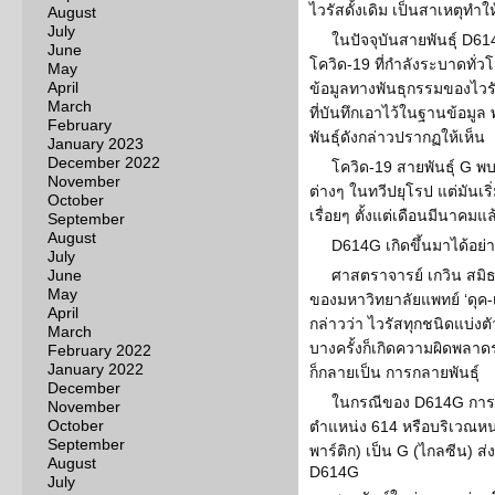
ไวรัสดั้งเดิม เป็นสาเหตุทำใ
August
July
ในปัจจุบันสายพันธุ์ D6
June
โควิด-19 ที่กำลังระบาดทั่วโ
May
April
ข้อมูลทางพันธุกรรมของไวร
March
ที่บันทึกเอาไว้ในฐานข้อมูล 
February
พันธ์ุดังกล่าวปรากฏให้เห็น
January 2023
December 2022
โควิด-19 สายพันธุ์ G พ
November
ต่างๆ ในทวีปยุโรป แต่มันเ
October
เรื่อยๆ ตั้งแต่เดือนมีนาคมแล
September
August
D614G เกิดขึ้นมาได้อย่
July
June
ศาสตราจารย์ เกวิน สมิธ
May
ของมหาวิทยาลัยแพทย์ ‘ดุค-
April
กล่าวว่า ไวรัสทุกชนิดแบ่ง
March
บางครั้งก็เกิดความผิดพลา
February 2022
January 2022
ก็กลายเป็น การกลายพันธุ์
December
ในกรณีของ D614G การกลา
November
October
ตำแหน่ง 614 หรือบริเวณห
September
พาร์ติก) เป็น G (ไกลซีน) ส
August
D614G
July