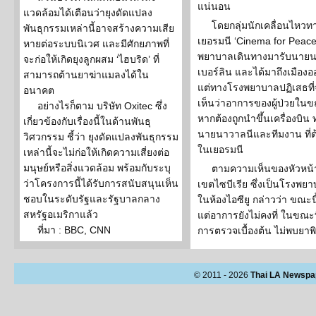
แน่นอน
แวดล้อมได้เตือนว่ายุงดัดแปลง
โดยกลุ่มนักเคลื่อนไหว
พันธุกรรมเหล่านี้อาจสร้างความเสีย
เยอรมนี ‘Cinema for Peace F
หายต่อระบบนิเวศ และมีศักยภาพที่
พยาบาลเดินทางมารับนายน
จะก่อให้เกิดยุงลูกผสม ‘ไฮบริด’ ที่
เบอร์ลิน และได้มาถึงเมืองออม
สามารถต้านยาฆ่าแมลงได้ใน
แต่ทางโรงพยาบาลปฏิเสธที่
อนาคต
เห็นว่าอาการของผู้ป่วยในขณ
อย่างไรก็ตาม บริษัท Oxitec ซึ่ง
หากต้องถูกนำขึ้นเครื่องบ
เกี่ยวข้องกับเรื่องนี้ในด้านพันธุ
นายนาวาลนีและทีมงาน ที่
วิศวกรรม ชี้ว่า ยุงดัดแปลงพันธุกรรม
ในเยอรมนี
เหล่านี้จะไม่ก่อให้เกิดความเสี่ยงต่อ
มนุษย์หรือสิ่งแวดล้อม พร้อมกับระบุ
ตามความเห็นของหัวหน้
ว่าโครงการนี้ได้รับการสนับสนุนเห็น
เขตไซบีเรีย ซึ่งเป็นโรงพยา
ชอบในระดับรัฐและรัฐบาลกลาง
ในห้องไอซียู กล่าวว่า ขณะ
สหรัฐอเมริกาแล้ว
แต่อาการยังไม่คงที่ ในขณะท
ที่มา : BBC, CNN
การตรวจเบื้องต้น ไม่พบย
© 2011 - 2026
Thai LA Newspa