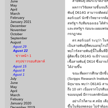
สายพันธ์ุใหม่ระบาดง่ายขึ
June
May
ผลการวิจัยหลายชิ้นจนถึง
April
พันธุ์ D614G สามารถติดต่อได
March
February
คอร์เบอร์ นักชีววิทยาจาก
January 2021
สหรัฐฯ กับทีมของเธอ ได้ทำ
December
และสหรัฐฯ ก่อนจะเผยแพร่ผล
November
กรกฎาคม
October
September
ดร.คอร์เบอร์ ระบุว่า ใน
August
เป็นสายพันธ์ุที่พบนอกยุโรป
Agust 29
Agust 22
พบไวรัสสายพันธุ์นี้ในพื้นที่
ข่าวหน้า 1
ผู้ติดเชื้อ D614G จะมีร่างแ
สรุปข่าวรอบสัปดาห์
เชื้อสายพันธุ์ D614 ซึ่งอา
Agust 15
ได้ง่ายขึ้น
Agust 8
ขณะที่ผลการศึกษาอีกชิ้น
Agust 1
July
(Scripps Research Institut
June
มิถุนายน พบว่า D614G สามาร
May
ถึง 10 เท่า เนื่องจากโปรตี
April
ของมนุษย์ มีการแตกหักน้อย
March
Febuary
อย่างไรก็ตาม ศ.สมิธ เตือ
January 2020
ขึ้นในห้องทดลอง ไม่จำต้อง
December 2019