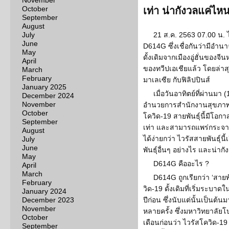
November
October
เท่า น่ากังวลแค่ไห
September
August
July
21 ส.ค. 2563 07.00 น. ไว
June
D614G ซึ่งเชื่อกันว่ามีอำนา
May
ดั้งเดิมจากเมืองอู่ฮั่นของจ
April
ของทวีปเอเชียแล้ว โดยล่าส
March
February
มาเลเซีย กับฟิลิปปินส์
January 2025
เมื่อวันอาทิตย์ที่ผ่านมา 
December 2024
November
อำนวยการสำนักงานสุขภาพขอ
October
โควิด-19 สายพันธ์ุนี้มีโอกา
September
เท่า และสามารถแพร่กระจาย
August
ได้ง่ายกว่า ไวรัสสายพันธ์ุน
July
June
พันธ์ุอื่นๆ อย่างไร และน่า
May
D614G คืออะไร ?
April
March
D614G ถูกเรียกว่า ‘สายพ
February
วิด-19 ดั้งเดิมที่เริ่มระบาด
January 2024
December 2023
ปีก่อน ซึ่งนับแต่นั้นเป็นต้น
November
หลายครั้ง ซึ่งมหาวิทยาลัยโ
October
เดือนก่อนว่า ไวรัสโควิด-19 
September