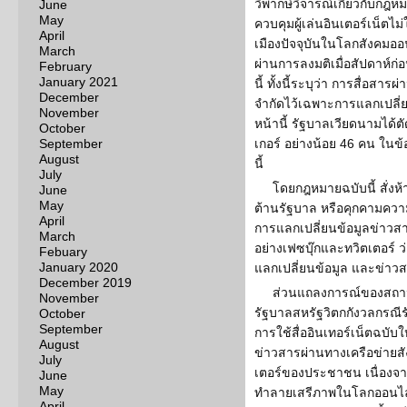
วิพากษ์วิจารณ์เกี่ยวกับกฎห
June
May
ควบคุมผู้เล่นอินเตอร์เน็ตไ
April
เมืองปัจจุบันในโลกสังคมออน
March
ผ่านการลงมติเมื่อสัปดาห์ก่
February
January 2021
นี้ ทั้งนี้ระบุว่า การสื่อสา
December
จำกัดไว้เฉพาะการแลกเปลี่ย
November
หน้านี้ รัฐบาลเวียดนามได้
October
September
เกอร์ อย่างน้อย 46 คน ในข
August
นี้
July
โดยกฎหมายฉบับนี้ สั่งห้
June
May
ต้านรัฐบาล หรือคุกคามความม
April
การแลกเปลี่ยนข้อมูลข่าวส
March
อย่างเฟซบุ๊กและทวิตเตอร์ 
Febuary
January 2020
แลกเปลี่ยนข้อมูล และข่าวส
December 2019
ส่วนแถลงการณ์ของสถาน
November
รัฐบาลสหรัฐวิตกกังวลกรณ
October
September
การใช้สื่ออินเทอร์เน็ตฉบับใ
August
ข่าวสารผ่านทางเครือข่ายส
July
เตอร์ของประชาชน เนื่องจา
June
May
ทำลายเสรีภาพในโลกออนไลน์ 
April