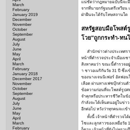
แน่ชัดว่ากฎหมายฉบับนี้จะมีผ
March
จากที่นายกรัฐมนตรีเหวียน เติ
February
January 2019
ฝ่าฝืนจะได้รับโทษสถานใด
December
November
สหรัฐสอบมือโพสต์รูป
October
September
โวย"ถูกกระทำ-ทนไ
August
July
June
สำนักข่าวต่างประเทศรายง
May
หน้าที่ตำรวจประจำเมืองเซาท์
April
March
สิงหาคมว่า ขณะนี้ตำรวจอย
February
า ชาวอเมริกันวัย 31 ปี ซึ
January 2018
ของนางเจนนิเฟอร์ อัลฟอนโซ
December 2017
เลือด ผ่านทางเฟซบุ๊กส่วนตั
November
October
ข้อความก่อนที่จะโพสต์รูป
September
จำคุกหรือประหารชีวิตในข
August
กำลังจะได้เห็นตนอยู่ในข่
July
June
อีกต่อไป หวังว่าทุกคนจะเข้
May
ทั้งนี้ เจ้าหน้าที่ตำรว
April
March
โซและลูกสาวของเหยื่อวัย 10
February
ก็ตาม เจ้าหน้าที่ยังไม่ทราบ