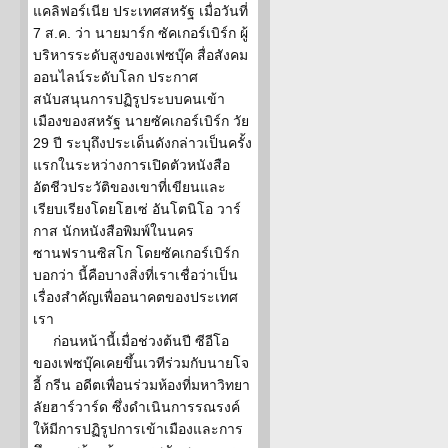
แคลิฟอร์เนีย ประเทศสหรัฐ เมื่อวันที่
7 ส.ค. ว่า นายมาร์ก ซัคเกอร์เบิร์ก ผู้
บริหารระดับสูงของเฟซบุ๊ค สื่อสังคม
ออนไลน์ระดับโลก ประกาศ
สนับสนุนการปฏิรูประบบคนเข้า
เมืองของสหรัฐ นายซัคเกอร์เบิร์ก วัย
29 ปี ระบุถึงประเด็นดังกล่าวเป็นครั้ง
แรกในระหว่างการเปิดตัวหนังสือ
อัตชีวประวัติของเขาที่เขียนและ
เรียบเรียงโดยโฮเซ่ อันโตนิโอ วาร์
กาส นักหนังสือพิมพ์ในนคร
ซานฟรานซิสโก โดยซัคเกอร์เบิร์ก
บอกว่า นี้คือบางสิ่งที่เราเชื่อว่าเป็น
เรื่องสำคัญเพื่ออนาคตของประเทศ
เรา
ก่อนหน้านี้เมื่อช่วงต้นปี ซีอีโอ
ของเฟซบุ๊คเคยขึ้นเวทีร่วมกับนายโจ
อี้ กรีน อดีตเพื่อนร่วมห้องที่มหาวิทยา
ลัยฮาร์วาร์ด ซึ่งดำเนินการรณรงค์
ให้มีการปฏิรูปการเข้าเมืองและการ