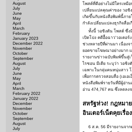
August
โพสต์ที่ดีอย่างไม่มีใครเหม
July
เปลี่ยนแปลคุณค่าของ วอชิง
June
เกิดขึ้นกับหนังสือพิมพ์นี้ภาย
May
กำลังเปลี่ยนแปลงธุรกิจสื่อ
April
March
ทั้งนี้ วอชิงตัน โพสต์ ซึ
February
เปิดโปง คดีอื้อฉาว'วอเตอร
January 2023
December 2022
ช่วงหลายปีที่ผ่านมา เนื่อง
November
ยอดขายโฆษณาอย่างมาก แล
October
รายงานข่าวฉบับพิมพ์ขึ้นสู่เ
September
August
ไรซอน มีเดีย ระบุว่า วอชิง
July
เฉพาะในกลุ่มคนหนุ่มสาว โ
June
เพื่อการตรวจสอบสื่อ (เอเอเอ็
May
หนังสือพิมพ์รายวันที่มีผู้อ่
April
March
อ่าน 474,767 คน ซึ่งลดลงจ
February 2022
January 2022
สหรัฐห่วง! กฎหมาย
December
November
อินเตอร์เน็ตคุยเรื่
October
September
August
6 ส.ค. 56 มีรายงานจาก
July