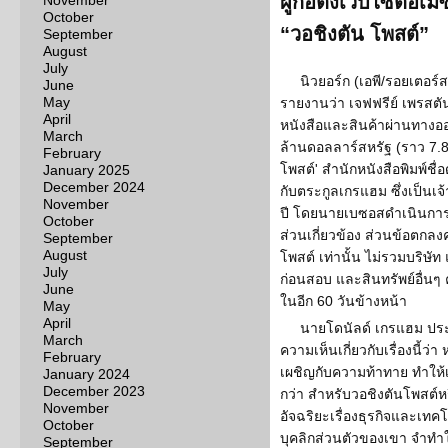
ผู้ก่อตั้งเว็บไซต์อเ
November
October
“วอชิงตัน โพสต์”
September
August
July
นิวยอร์ก (เอพี/รอยเตอร์ส
June
May
รายงานว่า เจฟฟรีย์ เพรสตัน
April
หนังสือและสินค้าผ่านทางออ
March
ล้านดอลลาร์สหรัฐ (ราว 7.8 พ
February
โพสต์' สำนักหนังสือพิมพ์ชื
January 2025
December 2024
กับตระกูลเกรแฮม ซึ่งเป็นเจ
November
ปี โดยนายเบซอสดำเนินการ
October
ส่วนเกี่ยวข้อง ส่วนข้อตกลง
September
August
โพสต์ เท่านั้น ไม่รวมบริษ
July
ก่อนสอบ และสินทรัพย์อื่นๆ
June
ในอีก 60 วันข้างหน้า
May
April
นายโดนัลด์ เกรแฮม ปร
March
ความเห็นเกี่ยวกับเรื่องนี้ว่
February
เผชิญกับความท้าทาย ทำให้เรา
January 2024
December 2023
กว่า สำหรับวอชิงตันโพสต์หร
November
อัจฉริยะเรื่องธุรกิจและเท
October
บุคลิกส่วนตัวของเขา จำทำ
September