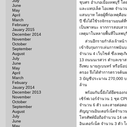
July
ชุบศร อำเภอเมืองลพบุรี โดย
June
และแทปเล็ต ไอแพด จำนวน 3
May
แสนบาท โดยผู้ที่ก่อเหตุคื
April
March
ปี ซึ่งได้ใช้รถจักรยานยนต์
February
เป็นพาหนะ จากการสอบสวนผ
Jauary 2015
เหตุมาในหลายพื้นที่ในลพบ
December 2014
November
ส่วนอีกรายกำลังเจ้าหน้า
October
เข้าจับกุมการเล่นการพนัน
September
August
จำนวน 4 เว็บไซต์ ซึ่งเหตุเ
July
13 ถนนนเรศวร ตำบลเขาสา
June
ถึงพบ นายภูเบนทร์ หรือน๊อ
May
ครอง จึงได้ทำการตรวจค้น
April
March
3 บัญชีประมาณ 270,000 บา
Febuary
ล้าน
Jauary 2014
December 2013
พร้อมกันนี้ยังได้ยึดของ
November
เซิร์ฟเวอร์จำนวน 1 ชุด CPU
October
จำนวน 6 ตัว และสายต่อคอม
September
สัญญาณอินเตอร์เน็ตจำนวน 
August
July
โทรศัพท์มือถือจำนวน 14 เครื
June
อินเตอร์เน็ต จำนวน 3 ตัว โ
May