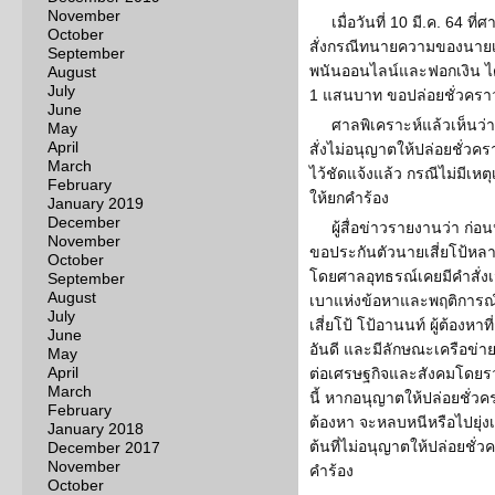
November
เมื่อวันที่ 10 มี.ค. 64
October
สั่งกรณีทนายความของนายเสี่
September
พนันออนไลน์และฟอกเงิน ได้
August
July
1 แสนบาท ขอปล่อยชั่วครา
June
ศาลพิเคราะห์แล้วเห็น
May
April
สั่งไม่อนุญาตให้ปล่อยชั่วคร
March
ไว้ชัดแจ้งแล้ว กรณีไม่มีเหต
February
ให้ยกคำร้อง
January 2019
December
ผู้สื่อข่าวรายงานว่า ก่อนหน
November
ขอประกันตัวนายเสี่ยโป้หลาย
October
โดยศาลอุทธรณ์เคยมีคำสั่งเมื
September
August
เบาแห่งข้อหาและพฤติการณ์แ
July
เสี่ยโป้ โป้อานนท์ ผู้ต้องห
June
อันดี และมีลักษณะเครือข่า
May
April
ต่อเศรษฐกิจและสังคมโดยรว
March
นี้ หากอนุญาตให้ปล่อยชั่วครา
February
ต้องหา จะหลบหนีหรือไปยุ่ง
January 2018
ต้นที่ไม่อนุญาตให้ปล่อยชั
December 2017
November
คำร้อง
October