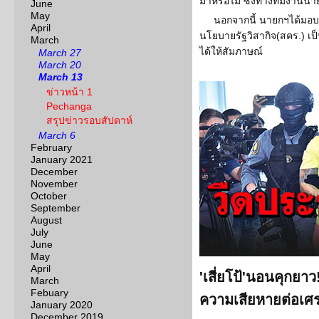
มาหรือไม่ ซึ่งทางทีมงานนา
June
May
นอกจากนี้ นายกฯได้ม
April
นโยบายรัฐวิสากิจ(สคร.) เป
March
ได้ให้สัมภาษณ์
March 27
March 20
March 13
ข่าวหน้า 1
Pechanga
สรุปข่าวรอบสัปดาห์
March 6
February
January 2021
December
November
October
September
August
July
June
May
April
'เสี่ยโป้'นอนคุกยาว
March
Febuary
ความเสียหายต่อเศร
January 2020
December 2019