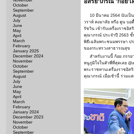
November
อิสริยาภรณ์ 'ก้อย'เ
October
September
August
10 มีนาคม 2564 นับเป็น
July
วราห์ คงมาลัย หรือ ตูน บอดี
June
รัชวิน เข้ารับเครื่องราชอิสร
May
คุณาภรณ์ ประจำปี 2563 ช
April
March
พิธีเฉลิมพระชนมพรรษา ป
February
ของกระทรวงสาธารณสุข
January 2025
December 2024
สำหรับงานนี้ ก้อย ภรรย
November
หนูภูมิใจในตัวพี่ที่สุดเลย @
October
พระราชทานเครื่องราชอิสริ
September
คุณาภรณ์ เมื่อเช้านี้ ร่วมแ
August
July
June
May
April
March
February
January 2024
December 2023
November
October
September