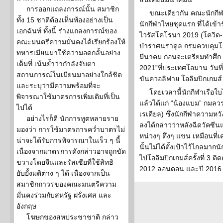
การออกแถลงการณ์นั้น สมาชิก
ขณะเดียวกัน คณะนักกีฬ
ทั้ง 15 ชาติต้องเห็นพ้องอย่างเป็น
นักกีฬาไทยชุดแรก ที่ได้เข้า
เอกฉันท์ ทั้งนี้ ร่างแถลงการณ์ของ
ไวรัสโคโรนา 2019 (โควิด-1
คณะมนตรีความมั่นคงได้เรียกร้องให้
บำราศนราดูล กรมควบคุมโรค
ทหารเมียนมาใช้ความอดกลั้นอย่าง
มีนาคม ก่อนจะเตรียมทำศึก 
เต็มที่ เน้นย้ำว่ากำลังจับตา
2021”ที่ประเทศโอมาน วันที
สถานการณ์ในเมียนมาอย่างใกล้ชิด
ขันควอลิฟาย โอลิมปิกเกมส์ 2
และระบุว่ามีความพร้อมที่จะ
โดยเวลานี้นักกีฬาเรือใ
พิจารณาใช้มาตรการเพิ่มเติมที่เป็น
แล้วได้แก่ “น้องแบม” กมลวร
ไปได้
เรเดียล) ซึ่งนักกีฬาความหวัง
อย่างไรก็ดี นักการทูตหลายราย
ลงได้กล่าวว่าหลังฉีดวัคซีนแ
มองว่า การใช้มาตรการคว่ำบาตรไม่
หน่วงๆ ตึงๆ แขน เหมือนที่เ
น่าจะได้รับการพิจารณาในเร็ว ๆ นี้
นั้นไม่ได้ตั้งเป้าไว้ไกลมากนั
เนื่องจากมาตรการดังกล่าวอาจถูกขัด
ไปโอลิมปิกเกมส์ครั้งที่ 3 
ขวางโดยจีนและรัสเซียที่ใช้สิทธิ
2012 ลอนดอน และปี 2016 
ยับยั้งมติต่าง ๆ ได้ เนื่องจากเป็น
สมาชิกถาวรของคณะมนตรีความ
มั่นคงร่วมกับสหรัฐ ฝรั่งเศส และ
อังกฤษ
โฆษกของสหประชาชาติ กล่าว