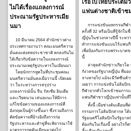
เรือใบไทยประเดิมวั
ไม่ได้เรื่องแถลงการณ์
แฟนต่างชาติเข้าช
ประณามรัฐประหารเมีย
การแข่งขันมหกรรมกีฬาแ
นมา
ครั้งที่ 32 หรือเป็นที่รู้จักใ
ญี่ปุ่นในช่วงกลางปีนี้ ระหว่
10 มีนาคม 2564 สำนักข่าวต่าง
ทำการแข่งขันแบบไร้แฟนกี
ประเทศรายงานว่า คณะมนตรีความ
เพื่อป้องกันการแพร่ระบาดขอ
มั่นคงแห่งสหประชาชาติ ตกลงกันไม่
นี้
ได้เกี่ยวกับข้อความในแถลงการณ์
ล่าสุดสำนักข่าวเกียวโด
ประณามเหตุรัฐประหารในเมียนมา
กังวลของรัฐบาลญี่ปุ่น ที่มอง
โดยนักการทูตในที่ประชุมคณะ
จางหายไป แม้จะมีวัคซีนต้า
มนตรีความมั่นคงเมื่อวานนี้ เปิดเผย
เผยว่า การแข่งขันโอลิมปิกเ
ว่า ในระหว่างการสรุปร่าง
กีฬาจากทั่วโลกเข้าชมการแ
แถลงการณ์นั้น จีน รัสเซีย อินเดีย
แฟนกีฬาชาวญี่ปุ่นเท่านั้นท
และเวียดนาม เสนอแนะให้มีการ
แก้ไขข้อความของแถลงการณ์ที่
ทั้งนี้ เมื่อช่วงต้นเดื
อังกฤษเป็นผู้ร่างขึ้นมา ซึ่งรวมถึงการ
กรรมการโอลิมปิกสากล ได้
ตัดข้อความที่อ้างอิงถึงการก่อ
รัฐมนตรีโอลิมปิกในรัฐบาลญี่ปุ
รัฐประหารและคำขู่ที่จะพิจารณาใช้
ต้องกันในเรื่องนี้ อย่างไรก
มาตรการกดดันเมียนมาต่อไป
สิ้นเดือนมีนาคมนี้