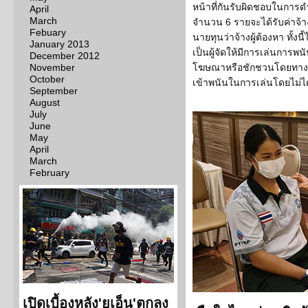
หน้าที่กันรับผิดชอบในการด
April
March
จำนวน 6 รายจะได้รับค่าจ้างเ
Febuary
นายทุนว่าจ้างผู้ต้องหา ทั้งน
January 2013
เป็นผู้จัดให้มีการเล่นการพ
December 2012
November
โฆษณาหรือชักชวนโดยทางตรงห
October
เข้าพนันในการเล่นโดยไม่ไ
September
August
July
June
May
April
March
February
เปิดเบื้องหลัง'ยูเอ็น'ตกลง