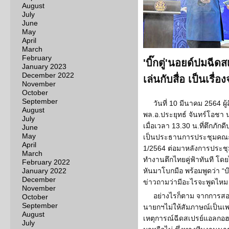
August
July
June
May
April
March
February
'บิ๊กตู่'นอยด์ปมฉีดส
January 2023
December 2022
เล่นกับสื่อ เป็นเรื่อ
November
October
September
วันที่ 10 มีนาคม 2564 ผ
August
พล.อ.ประยุทธ์ จันทร์โอชา
July
เมื่อเวลา 13.30 น.ที่ตึกภัก
June
May
เป็นประธานการประชุมคณะกร
April
1/2564 ต่อมาหลังการประชุม
March
ทำงานตึกไทยคู่ฟ้าทันที โดย
February 2022
January 2022
หันมาโบกมือ พร้อมพูดว่า “บ๊าย 
December
ข่าวถามว่ามีอะไรจะพูดไหม
November
อย่างไรก็ตาม จากการส
October
September
นายกฯไม่ให้สัมภาษณ์เป็นเพ
August
เหตุการณ์ฉีดสเปรย์แอลกอฮอล์ใส
July